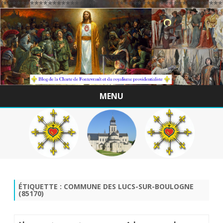
/*************************************************
MENU
Skip
to
content
ÉTIQUETTE :
COMMUNE DES LUCS-SUR-BOULOGNE
(85170)