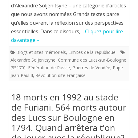
de
sur
d’Alexandre Soljenitsyne – une catégorie d’articles
que nous avons nommées Grands textes parce
devenir
le
qu’elles ouvrent la réflexion sur des perspectives
royaliste.
discours
essentielles. Dans ce discours,…
Cliquez pour lire
d’Alexandre
davantage »
Soljenitsyne
Blogs et sites mémoriels
,
Limites de la république
du
Alexandre Soljenitsyne
,
Commune des Lucs-sur-Boulogne
(85170)
,
Fédération de Russie
,
Guerres de Vendée
,
Pape
25
Jean-Paul II
,
Révolution dite Française
septembre
1993
18 morts en 1992 au stade
aux
de Furiani. 564 morts autour
Lucs.
des Lucs sur Boulogne en
1794. Quand arrêtera t’on
de jouer avec la république?