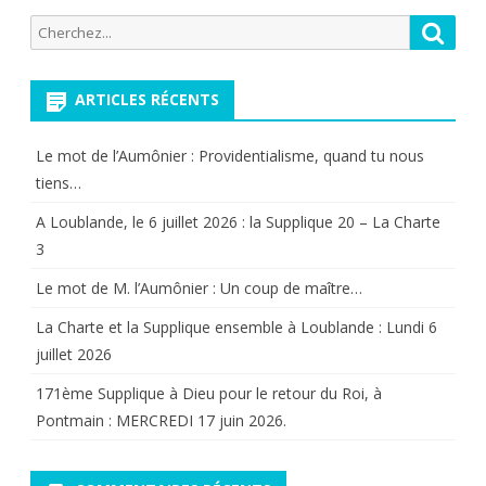
des
Boulogne
enfants
Recherche
Reche
publications
pour:
–
de
Pélerinag
ARTICLES RÉCENTS
moins
du
de
Le mot de l’Aumônier : Providentialisme, quand tu nous
15
sept
tiens…
mars
ans.
A Loublande, le 6 juillet 2026 : la Supplique 20 – La Charte
3
2015.
Le mot de M. l’Aumônier : Un coup de maître…
La Charte et la Supplique ensemble à Loublande : Lundi 6
juillet 2026
171ème Supplique à Dieu pour le retour du Roi, à
Pontmain : MERCREDI 17 juin 2026.