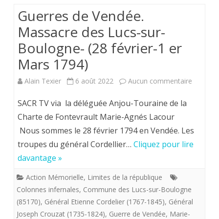
hommage
Guerres de Vendée.
aux
Massacre des Lucs-sur-
martyrs
Boulogne- (28 février-1 er
de
Mars 1794)
Vendée
sur
Alain Texier
6 août 2022
Aucun commentaire
Guerres
SACR TV via la déléguée Anjou-Touraine de la
de
Charte de Fontevrault Marie-Agnés Lacour
Nous sommes le 28 février 1794 en Vendée. Les
Vendée.
troupes du général Cordellier…
Cliquez pour lire
Massacr
davantage »
des
Action Mémorielle
,
Limites de la république
Lucs-
Colonnes infernales
,
Commune des Lucs-sur-Boulogne
sur-
(85170)
,
Général Etienne Cordelier (1767-1845)
,
Général
Joseph Crouzat (1735-1824)
,
Guerre de Vendée
,
Marie-
Boulogn