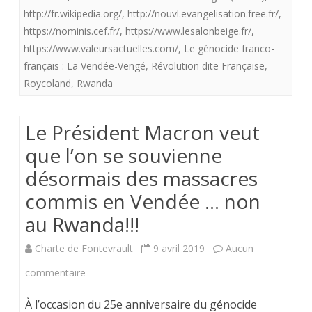
désormais
la
http://fr.wikipedia.org/
,
http://nouvl.evangelisation.free.fr/
,
des
https://nominis.cef.fr/
,
https://www.lesalonbeige.fr/
,
république?
https://www.valeursactuelles.com/
,
Le génocide franco-
massacres
français : La Vendée-Vengé
,
Révolution dite Française
,
commis
Roycoland
,
Rwanda
en
Le Président Macron veut
Vendée
que l’on se souvienne
…
désormais des massacres
non
commis en Vendée … non
au
au Rwanda!!!
Rwanda!!!
Charte de Fontevrault
9 avril 2019
Aucun
sur
commentaire
Le
À l’occasion du 25e anniversaire du génocide