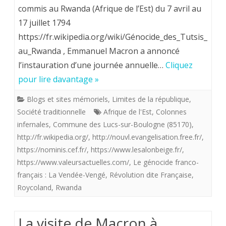
Président
commis au Rwanda (Afrique de l’Est) du 7 avril au
17 juillet 1794
Macron
https://fr.wikipedia.org/wiki/Génocide_des_Tutsis_
veut
au_Rwanda , Emmanuel Macron a annoncé
que
l’instauration d’une journée annuelle…
Cliquez
l’on
pour lire davantage »
se
Blogs et sites mémoriels
,
Limites de la république
,
Société traditionnelle
Afrique de l'Est
,
Colonnes
souvienne
infernales
,
Commune des Lucs-sur-Boulogne (85170)
,
désormais
http://fr.wikipedia.org/
,
http://nouvl.evangelisation.free.fr/
,
des
https://nominis.cef.fr/
,
https://www.lesalonbeige.fr/
,
https://www.valeursactuelles.com/
,
Le génocide franco-
massacres
français : La Vendée-Vengé
,
Révolution dite Française
,
commis
Roycoland
,
Rwanda
en
La visite de Macron à
Vendée