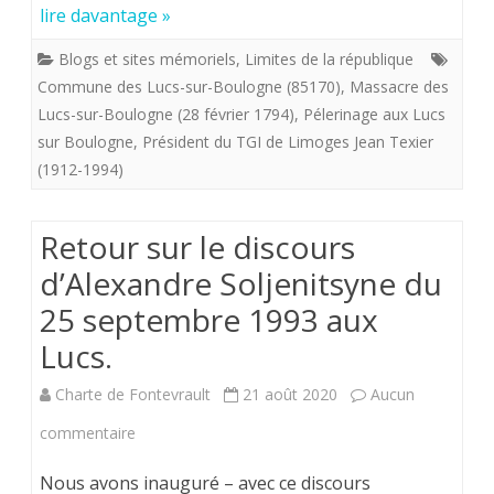
**
lire davantage »
).
Blogs et sites mémoriels
,
Limites de la république
Une
Commune des Lucs-sur-Boulogne (85170)
,
Massacre des
Lucs-sur-Boulogne (28 février 1794)
,
Pélerinage aux Lucs
vie
sur Boulogne
,
Président du TGI de Limoges Jean Texier
de
(1912-1994)
royaliste
(12).
Retour sur le discours
d’Alexandre Soljenitsyne du
Assurémen
25 septembre 1993 aux
je
Lucs.
fus
contre-
Charte de Fontevrault
21 août 2020
Aucun
révolution
sur
commentaire
avant
Retour
Nous avons inauguré – avec ce discours