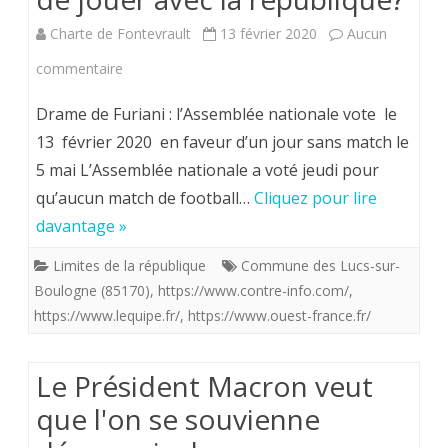
Charte de Fontevrault
13 février 2020
Aucun
sur
commentaire
18
Drame de Furiani : l’Assemblée nationale vote le
morts
13 février 2020 en faveur d’un jour sans match le
5 mai L’Assemblée nationale a voté jeudi pour
en
qu’aucun match de football…
Cliquez pour lire
1992
davantage »
au
Limites de la république
Commune des Lucs-sur-
stade
Boulogne (85170)
,
https://www.contre-info.com/
,
de
https://www.lequipe.fr/
,
https://www.ouest-france.fr/
Furiani.
Le Président Macron veut
564
que l'on se souvienne
morts