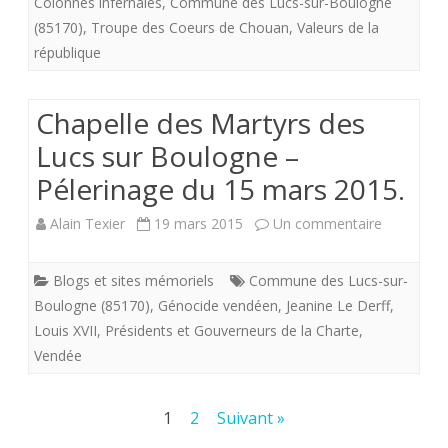
Colonnes infernales
,
Commune des Lucs-sur-Boulogne
en
(85170)
,
Troupe des Coeurs de Chouan
,
Valeurs de la
république
action.
Les
Chapelle des Martyrs des
564
Lucs sur Boulogne –
victimes
Pélerinage du 15 mars 2015.
du
sur
Alain Texier
19 mars 2015
Un commentaire
massacre
Chapelle
des
Blogs et sites mémoriels
Commune des Lucs-sur-
des
Lucs-
Boulogne (85170)
,
Génocide vendéen
,
Jeanine Le Derff
,
Martyrs
Louis XVII
,
Présidents et Gouverneurs de la Charte
,
sur-
Vendée
des
Boulogne
Lucs
dont
Pagination
1
2
Suivant »
sur
110