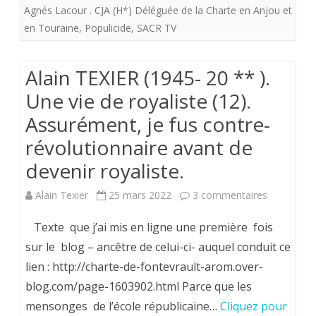
Agnés Lacour . CJA (H*) Déléguée de la Charte en Anjou et
(28
en Touraine
,
Populicide
,
SACR TV
février-
Alain TEXIER (1945- 20 ** ).
1
Une vie de royaliste (12).
er
Assurément, je fus contre-
Mars
révolutionnaire avant de
1794)
devenir royaliste.
sur
Alain Texier
25 mars 2022
3 commentaires
Alain
Texte que j’ai mis en ligne une première fois
TEXIER
sur le blog – ancêtre de celui-ci- auquel conduit ce
lien : http://charte-de-fontevrault-arom.over-
(1945-
blog.com/page-1603902.html Parce que les
20
mensonges de l’école républicaine…
Cliquez pour