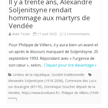
Il y a trente ans, Alexandre
Soljenitsyne rendait
hommage aux martyrs de
Vendée
sur
Alain Texier
17 avril 2025
2 commentaires
Il
Pour Philippe de Villiers, il y aura bien un avant et
y
un après le discours marquant de Soljenitsyne. 25
septembre 1993. Répondant avec « l’urgence de
a
son cœur », selon…
Cliquez pour lire davantage »
trente
Limites de la république
,
Société traditionnelle
ans,
Alexandre Soljenitsyne (1918-2008)
,
Commune des Lucs-
Alexandre
sur-Boulogne (85170)
,
Dominique Souchet député de la
Vendée
,
https://www.bvoltaire.fr/
,
Philippe de Villiers (1949-
Soljenitsyn
****)
rendait