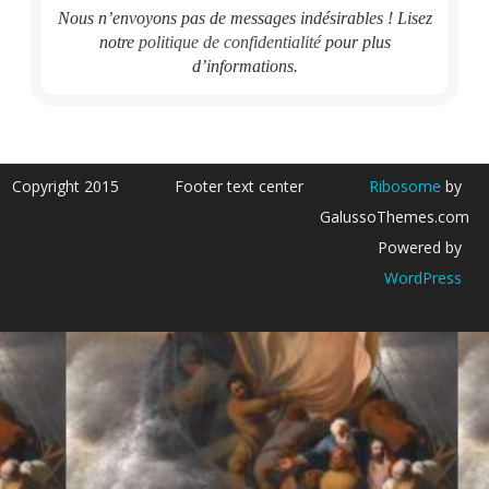
Nous n’envoyons pas de messages indésirables ! Lisez
notre
politique de confidentialité
pour plus
d’informations.
Copyright 2015
Footer text center
Ribosome
by
GalussoThemes.com
Powered by
WordPress