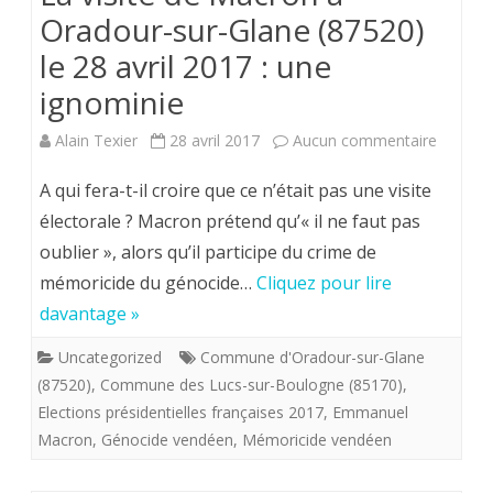
Oradour-sur-Glane (87520)
…
le 28 avril 2017 : une
non
ignominie
au
Rwanda!!!
sur
Alain Texier
28 avril 2017
Aucun commentaire
La
A qui fera-t-il croire que ce n’était pas une visite
visite
électorale ? Macron prétend qu’« il ne faut pas
oublier », alors qu’il participe du crime de
de
mémoricide du génocide…
Cliquez pour lire
Macron
davantage »
à
Uncategorized
Commune d'Oradour-sur-Glane
Oradour
(87520)
,
Commune des Lucs-sur-Boulogne (85170)
,
sur-
Elections présidentielles françaises 2017
,
Emmanuel
Macron
,
Génocide vendéen
,
Mémoricide vendéen
Glane
(87520)