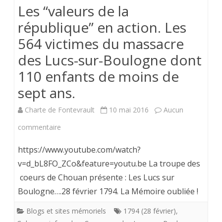
Les “valeurs de la
le
république” en action. Les
28
564 victimes du massacre
avril
des Lucs-sur-Boulogne dont
2017
110 enfants de moins de
:
sept ans.
une
Charte de Fontevrault
10 mai 2016
Aucun
ignomin
sur
commentaire
Les
https://www.youtube.com/watch?
“valeurs
v=d_bL8FO_ZCo&feature=youtu.be La troupe des
coeurs de Chouan présente : Les Lucs sur
de
Boulogne….28 février 1794. La Mémoire oubliée !
la
Blogs et sites mémoriels
1794 (28 février)
,
république”