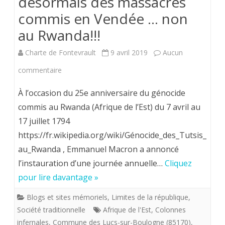
désormais des massacres
autour
commis en Vendée … non
des
au Rwanda!!!
Lucs
Charte de Fontevrault
9 avril 2019
Aucun
sur
sur
commentaire
Boulogne
Le
en
À l’occasion du 25e anniversaire du génocide
Président
commis au Rwanda (Afrique de l’Est) du 7 avril au
1794.
17 juillet 1794
Macron
Quand
https://fr.wikipedia.org/wiki/Génocide_des_Tutsis_
veut
arrêtera
au_Rwanda , Emmanuel Macron a annoncé
que
t’on
l’instauration d’une journée annuelle…
Cliquez
l'on
pour lire davantage »
de
se
jouer
Blogs et sites mémoriels
,
Limites de la république
,
Société traditionnelle
Afrique de l'Est
,
Colonnes
souvienne
avec
infernales
,
Commune des Lucs-sur-Boulogne (85170)
,