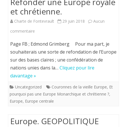
Refonder une Europe royale
et chrétienne.
Charte de Fontevrault
29 juin 2018
Aucun
sur
commentaire
Refonder
Page FB ; Edmond Grimberg Pour ma part, je
une
souhaiterais une sorte de refondation de l’Europe
sur des bases claires ; une confédération de
Europe
nations unies dans la…
Cliquez pour lire
royale
davantage »
et
Uncategorized
Couronnes de la vieille Europe
,
Et
chrétienne.
pourquoi pas une Europe Monarchique et chrétienne ?
,
Europe
,
Europe centrale
Europe. GEOPOLITIQUE