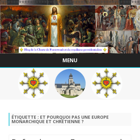
/*************************************************
MENU
Skip
to
content
ÉTIQUETTE :
ET POURQUOI PAS UNE EUROPE
MONARCHIQUE ET CHRÉTIENNE ?