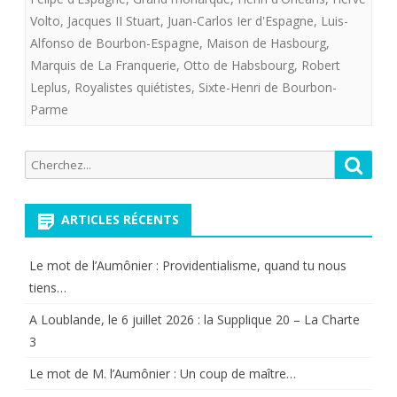
Volto
,
Jacques II Stuart
,
Juan-Carlos Ier d'Espagne
,
Luis-
Alfonso de Bourbon-Espagne
,
Maison de Hasbourg
,
Marquis de La Franquerie
,
Otto de Habsbourg
,
Robert
Leplus
,
Royalistes quiétistes
,
Sixte-Henri de Bourbon-
Parme
Recherche
Reche
pour:
ARTICLES RÉCENTS
Le mot de l’Aumônier : Providentialisme, quand tu nous
tiens…
A Loublande, le 6 juillet 2026 : la Supplique 20 – La Charte
3
Le mot de M. l’Aumônier : Un coup de maître…