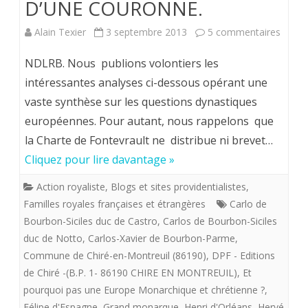
D’UNE COURONNE.
sur
Alain Texier
3 septembre 2013
5 commentaires
Europ
NDLRB. Nous publions volontiers les
GEOP
intéressantes analyses ci-dessous opérant une
vaste synthèse sur les questions dynastiques
D’UN
européennes. Pour autant, nous rappelons que
COUR
la Charte de Fontevrault ne distribue ni brevet…
Cliquez pour lire davantage »
Action royaliste
,
Blogs et sites providentialistes
,
Familles royales françaises et étrangères
Carlo de
Bourbon-Siciles duc de Castro
,
Carlos de Bourbon-Siciles
duc de Notto
,
Carlos-Xavier de Bourbon-Parme
,
Commune de Chiré-en-Montreuil (86190)
,
DPF - Editions
de Chiré -(B.P. 1- 86190 CHIRE EN MONTREUIL)
,
Et
pourquoi pas une Europe Monarchique et chrétienne ?
,
Félipe d'Espagne
,
Grand monarque
,
Henri d'Orléans
,
Hervé