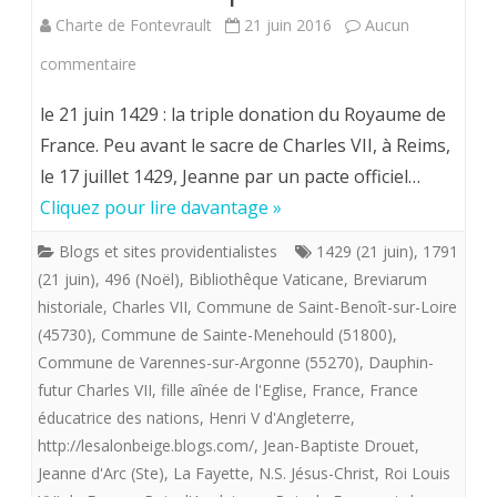
Charte de Fontevrault
21 juin 2016
Aucun
sur
commentaire
Les
le 21 juin 1429 : la triple donation du Royaume de
21
France. Peu avant le sacre de Charles VII, à Reims,
le 17 juillet 1429, Jeanne par un pacte officiel…
juin
Cliquez pour lire davantage »
(1429-
Blogs et sites providentialistes
1429 (21 juin)
,
1791
1791)
(21 juin)
,
496 (Noël)
,
Bibliothêque Vaticane
,
Breviarum
se
historiale
,
Charles VII
,
Commune de Saint-Benoît-sur-Loire
(45730)
,
Commune de Sainte-Menehould (51800)
suivent
,
Commune de Varennes-sur-Argonne (55270)
,
Dauphin-
dans
futur Charles VII
,
fille aînée de l'Eglise
,
France
,
France
le
éducatrice des nations
,
Henri V d'Angleterre
,
http://lesalonbeige.blogs.com/
,
Jean-Baptiste Drouet
,
royaume
Jeanne d'Arc (Ste)
,
La Fayette
,
N.S. Jésus-Christ
,
Roi Louis
des