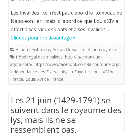
Histoire
Les Invalides , ce n’est pas d’abord le tombeau de
de
Napoléon I er mais d’ abord ce que Louis XIV a
offert à ses vieux soldats et à ses invalides….
la
Cliquez pour lire davantage »
France
Action Légitimiste
,
Action Orléaniste
,
Action royaliste
royale
Hôtel royal des Invalides
,
http://la-chronique-
:
agora.com/
,
https://www.facebook.com/la.couronne.org/
,
Indépendance des Etats-Unis
,
La Fayette
,
Louis XIV de
Metton
France
,
Louis XVI de France
les
points
Les 21 juin (1429-1791) se
sur
suivent dans le royaume des
les
lys, mais ils ne se
“I”.
ressemblent pas.