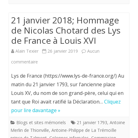
21 janvier 2018; Hommage
de Nicolas Chotard des Lys
de France à Louis XVI
Alain Texier
26 janvier 2019
Aucun
sur
commentaire
21
Lys de France (https://www.lys-de-france.org/) Au
janvier
matin du 21 janvier 1793, sur l’ancienne place
Louis XV, du nom de son grand-père, celui qui en
2018;
tant que Roi avait ratifié la Déclaration…
Cliquez
Hommage
pour lire davantage »
de
Blogs et sites mémoriels
21 janvier 1793
,
Antoine
Nicolas
Merlin de Thionville
,
Antoine-Philippe de La Trémoïlle
Chotard
prince de Talmont
,
Colonnes infernales
,
Commission