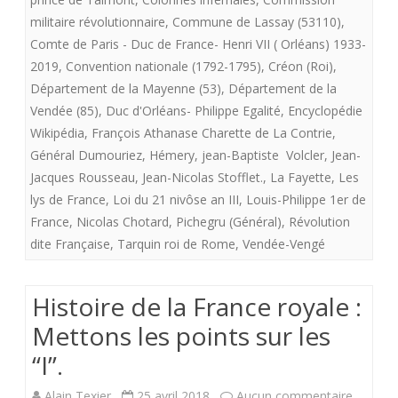
militaire révolutionnaire
,
Commune de Lassay (53110)
,
des
Comte de Paris - Duc de France- Henri VII ( Orléans) 1933-
Lys
2019
,
Convention nationale (1792-1795)
,
Créon (Roi)
,
Département de la Mayenne (53)
,
Département de la
de
Vendée (85)
,
Duc d'Orléans- Philippe Egalité
,
Encyclopédie
France
Wikipédia
,
François Athanase Charette de La Contrie
,
à
Général Dumouriez
,
Hémery
,
jean-Baptiste Volcler
,
Jean-
Jacques Rousseau
,
Jean-Nicolas Stofflet.
,
La Fayette
,
Les
Louis
lys de France
,
Loi du 21 nivôse an III
,
Louis-Philippe 1er de
XVI
France
,
Nicolas Chotard
,
Pichegru (Général)
,
Révolution
dite Française
,
Tarquin roi de Rome
,
Vendée-Vengé
Histoire de la France royale :
Mettons les points sur les
“I”.
sur
Alain Texier
25 avril 2018
Aucun commentaire