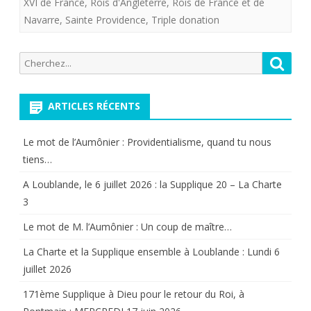
XVI de France
,
Rois d'Angleterre
,
Rois de France et de
Navarre
,
Sainte Providence
lys,
,
Triple donation
mais
Recherche
Reche
ils
pour:
ne
ARTICLES RÉCENTS
se
ressemblent
Le mot de l’Aumônier : Providentialisme, quand tu nous
tiens…
pas.
A Loublande, le 6 juillet 2026 : la Supplique 20 – La Charte
3
Le mot de M. l’Aumônier : Un coup de maître…
La Charte et la Supplique ensemble à Loublande : Lundi 6
juillet 2026
171ème Supplique à Dieu pour le retour du Roi, à