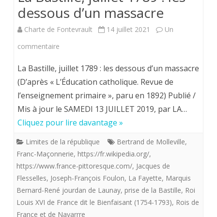
dessous d’un massacre
Charte de Fontevrault
14 juillet 2021
Un
sur
commentaire
La
La Bastille, juillet 1789 : les dessous d’un massacre
Bastille,
(D’après « L’Éducation catholique. Revue de
l’enseignement primaire », paru en 1892) Publié /
juillet
Mis à jour le SAMEDI 13 JUILLET 2019, par LA…
1789 :
Cliquez pour lire davantage »
les
Limites de la république
Bertrand de Molleville
,
dessous
Franc-Maçonnerie
,
https://fr.wikipedia.org/
,
d’un
https://www.france-pittoresque.com/
,
Jacques de
Flesselles
,
Joseph-François Foulon
,
La Fayette
,
Marquis
massacre
Bernard-René jourdan de Launay
,
prise de la Bastille
,
Roi
Louis XVI de France dit le Bienfaisant (1754-1793)
,
Rois de
France et de Navarrre