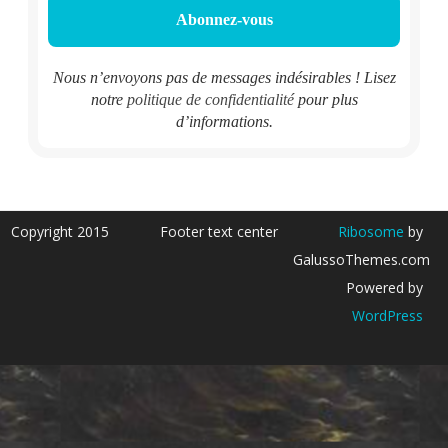
Nous n’envoyons pas de messages indésirables ! Lisez
notre
politique de confidentialité
pour plus
d’informations.
Copyright 2015
Footer text center
Ribosome
by
GalussoThemes.com
Powered by
WordPress