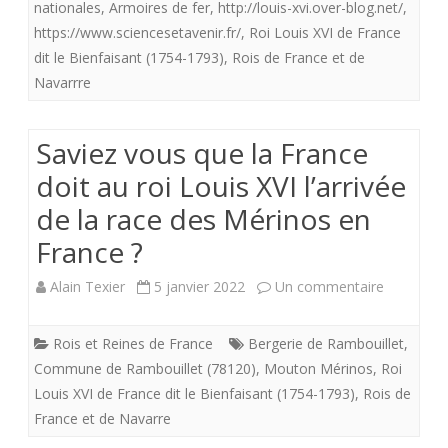
de
nationales
,
Armoires de fer
,
http://louis-xvi.over-blog.net/
,
https://www.sciencesetavenir.fr/
,
Roi Louis XVI de France
Louis
dit le Bienfaisant (1754-1793)
,
Rois de France et de
XVI
Navarrre
à
Saviez vous que la France
la
doit au roi Louis XVI l’arrivée
date
de la race des Mérinos en
14
France ?
juillet
1789…
sur
Alain Texier
5 janvier 2022
Un commentaire
Ou
Saviez
Rois et Reines de France
Bergerie de Rambouillet
,
la
vous
Commune de Rambouillet (78120)
,
Mouton Mérinos
,
Roi
stupidité
que
Louis XVI de France dit le Bienfaisant (1754-1793)
,
Rois de
France et de Navarre
des
la