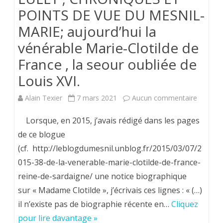
POINTS DE VUE DU MESNIL-
MARIE; aujourd’hui la
vénérable Marie-Clotilde de
France , la seour oubliée de
Louis XVI.
sur
Alain Texier
7 mars 2021
Aucun commentaire
Il
Lorsque, en 2015, j’avais rédigé dans les pages
faut
de ce blogue
(cf. http://leblogdumesnil.unblog.fr/2015/03/07/2
vraimen
015-38-de-la-venerable-marie-clotilde-de-france-
lire
reine-de-sardaigne/ une notice biographique
LE
sur « Madame Clotilde », j’écrivais ces lignes : « (…)
BLOGU
il n’existe pas de biographie récente en…
Cliquez
pour lire davantage »
DU