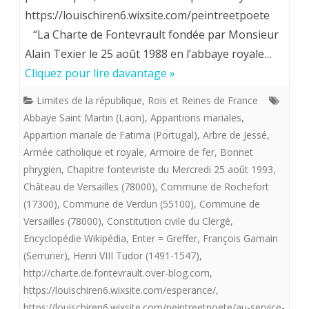
https://louischiren6.wixsite.com/peintreetpoete
Maître
la
“La Charte de Fontevrault fondée par Monsieur
imagier
vénérab
Alain Texier le 25 août 1988 en l’abbaye royale…
de
Cliquez pour lire davantage »
Marie-
la
Clotilde
Limites de la république
,
Rois et Reines de France
«
Abbaye Saint Martin (Laon)
,
Apparitions mariales
,
de
Appartion mariale de Fatima (Portugal)
,
Arbre de Jessé
,
flotte
France
Armée catholique et royale
,
Armoire de fer
,
Bonnet
providentialiste”
,
phrygien
,
Chapitre fontevriste du Mercredi 25 août 1993
,
offre
Château de Versailles (78000)
,
Commune de Rochefort
la
(17300)
,
Commune de Verdun (55100)
,
Commune de
aux
seour
Versailles (78000)
,
Constitution civile du Clergé
,
royalistes
Encyclopédie Wikipédia
,
Enter = Greffer
,
François Gamain
oubliée
(Serrurier)
,
Henri VIII Tudor (1491-1547)
,
“Sous
de
http://charte.de.fontevrault.over-blog.com
,
la
Louis
https://louischiren6.wixsite.com/esperance/
,
rose”.
https://louischiren6.wixsite.com/peintreetpoete/au-service-