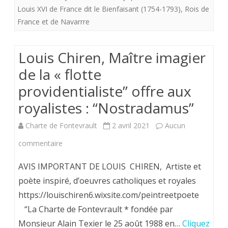
Louis XVI de France dit le Bienfaisant (1754-1793)
,
Rois de
France
France et de Navarrre
?
Louis Chiren, Maître imagier
de la « flotte
providentialiste” offre aux
royalistes : “Nostradamus”
Charte de Fontevrault
2 avril 2021
Aucun
sur
commentaire
Louis
AVIS IMPORTANT DE LOUIS CHIREN, Artiste et
Chiren,
poète inspiré, d’oeuvres catholiques et royales
https://louischiren6.wixsite.com/peintreetpoete
Maître
“La Charte de Fontevrault * fondée par
imagier
Monsieur Alain Texier le 25 août 1988 en…
Cliquez