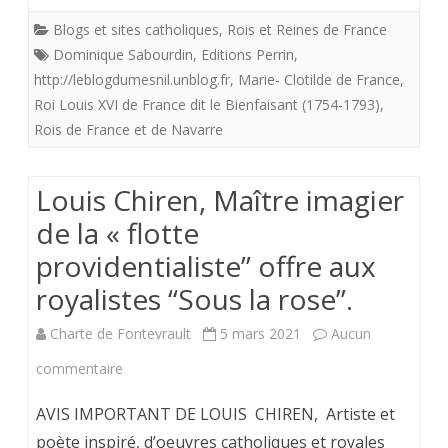
MAÎTRE
Blogs et sites catholiques
,
Rois et Reines de France
Dominique Sabourdin
,
Editions Perrin
,
CHAT
http://leblogdumesnil.unblog.fr
,
Marie- Clotilde de France
,
LULLY
Roi Louis XVI de France dit le Bienfaisant (1754-1793)
,
Rois de France et de Navarre
;
CHRON
Louis Chiren, Maître imagier
ET
de la « flotte
POINTS
providentialiste” offre aux
DE
royalistes “Sous la rose”.
VUE
Charte de Fontevrault
5 mars 2021
Aucun
DU
sur
commentaire
MESNIL
Louis
AVIS IMPORTANT DE LOUIS CHIREN, Artiste et
MARIE;
Chiren,
poète inspiré, d’oeuvres catholiques et royales
aujourd’