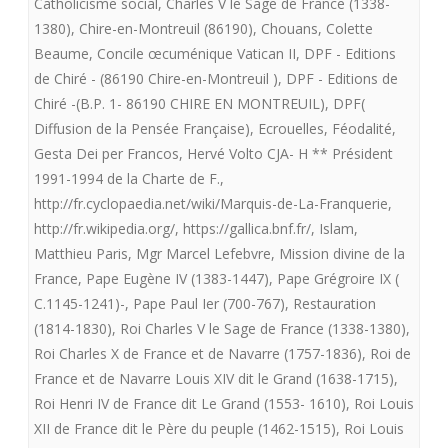
Catholicisme social
,
Charles V le Sage de France (1338-
EST-
1380)
,
Chire-en-Montreuil (86190)
,
Chouans
,
Colette
IL
Beaume
,
Concile œcuménique Vatican II
,
DPF - Editions
de Chiré - (86190 Chire-en-Montreuil )
,
DPF - Editions de
LE
Chiré -(B.P. 1- 86190 CHIRE EN MONTREUIL)
,
DPF(
ROI
Diffusion de la Pensée Française)
,
Ecrouelles
,
Féodalité
,
TRES
Gesta Dei per Francos
,
Hervé Volto CJA- H ** Président
1991-1994 de la Charte de F.
,
CHRETIEN
http://fr.cyclopaedia.net/wiki/Marquis-de-La-Franquerie
,
?
http://fr.wikipedia.org/
,
https://gallica.bnf.fr/
,
Islam
,
Matthieu Paris
,
Mgr Marcel Lefebvre
,
Mission divine de la
–
France
,
Pape Eugène IV (1383-1447)
,
Pape Grégroire IX (
Et
C.1145-1241)-
,
Pape Paul Ier (700-767)
,
Restauration
pourquoi
(1814-1830)
,
Roi Charles V le Sage de France (1338-1380)
,
Roi Charles X de France et de Navarre (1757-1836)
,
Roi de
le
France et de Navarre Louis XIV dit le Grand (1638-1715)
,
vrai
Roi Henri IV de France dit Le Grand (1553- 1610)
,
Roi Louis
XII de France dit le Père du peuple (1462-1515)
,
Roi Louis
Roi