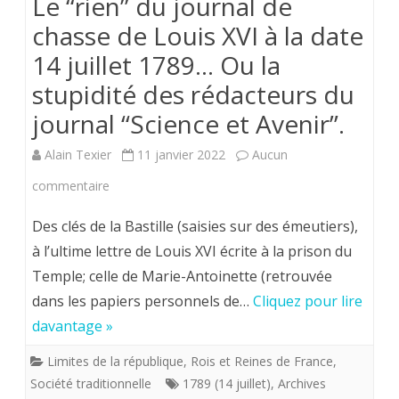
Le “rien” du journal de
chasse de Louis XVI à la date
14 juillet 1789… Ou la
stupidité des rédacteurs du
journal “Science et Avenir”.
Alain Texier
11 janvier 2022
Aucun
sur
commentaire
Le
Des clés de la Bastille (saisies sur des émeutiers),
“rien”
à l’ultime lettre de Louis XVI écrite à la prison du
Temple; celle de Marie-Antoinette (retrouvée
du
dans les papiers personnels de…
Cliquez pour lire
journal
davantage »
de
Limites de la république
,
Rois et Reines de France
,
chasse
Société traditionnelle
1789 (14 juillet)
,
Archives