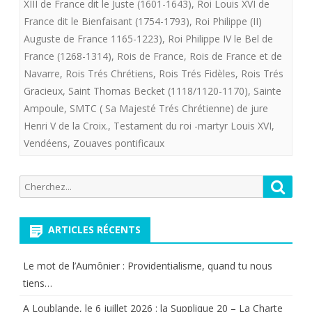
XIII de France dit le Juste (1601-1643)
,
Roi Louis XVI de
de
France dit le Bienfaisant (1754-1793)
,
Roi Philippe (II)
France
Auguste de France 1165-1223)
,
Roi Philippe IV le Bel de
France (1268-1314)
,
Rois de France
,
Rois de France et de
à
Navarre
,
Rois Trés Chrétiens
,
Rois Trés Fidèles
,
Rois Trés
Venir
Gracieux
,
Saint Thomas Becket (1118/1120-1170)
,
Sainte
Ampoule
,
SMTC ( Sa Majesté Trés Chrétienne) de jure
s’appellera
Henri V de la Croix.
,
Testament du roi -martyr Louis XVI
,
t’il
Vendéens
,
Zouaves pontificaux
Henri
V
Recherche
Reche
pour:
de
ARTICLES RÉCENTS
La
Croix
Le mot de l’Aumônier : Providentialisme, quand tu nous
tiens…
A Loublande, le 6 juillet 2026 : la Supplique 20 – La Charte