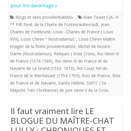
de
pour lire davantage »
la
Blogs et sites providentialistes
Alain Texier CJA- H
«
** Pdt fond. de la Charte de Fontevraultevrault
,
Jean-
Charles de Fontbrune
,
Louis -Charles de France ( Louis
flotte
XVII)
,
Louis Chiren " Nostradamus"
,
Louis Chiren Maître
providentialiste”
imagier de la flotte providentialiste
,
Michel de Nostre-
offre
Dame (Nostradamus)
,
Reliques ( Vraie Croix)
,
Roi Henri III
de France (1574-1589)
,
Roi Henri IV de France et de
aux
Navarre dit Le Grand (1553- 1610)
,
Roi Louis XVI de
royalistes
France dit le Bienfaisant (1754-1793)
,
Rois de France
,
Rois
de France et de Navarre
,
Sainte Hélène
,
SMTC ( Sa
:
Majesté Trés Chrétienne) de jure Henri V de la Croix.
“Nostradamus”
Il faut vraiment lire LE
BLOGUE DU MAÎTRE-CHAT
LULLY ; CHRONIQUES ET