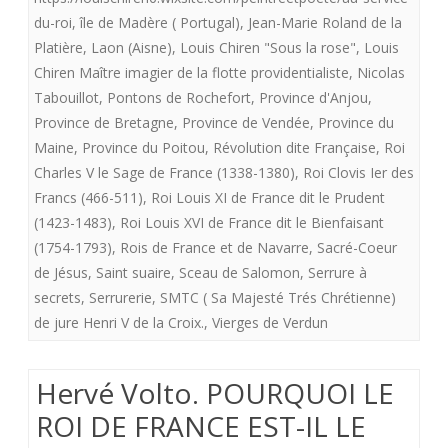
XVI.
du-roi
,
île de Madère ( Portugal)
,
Jean-Marie Roland de la
Platière
,
Laon (Aisne)
,
Louis Chiren "Sous la rose"
,
Louis
Chiren Maître imagier de la flotte providentialiste
,
Nicolas
Tabouillot
,
Pontons de Rochefort
,
Province d'Anjou
,
Province de Bretagne
,
Province de Vendée
,
Province du
Maine
,
Province du Poitou
,
Révolution dite Française
,
Roi
Charles V le Sage de France (1338-1380)
,
Roi Clovis Ier des
Francs (466-511)
,
Roi Louis XI de France dit le Prudent
(1423-1483)
,
Roi Louis XVI de France dit le Bienfaisant
(1754-1793)
,
Rois de France et de Navarre
,
Sacré-Coeur
de Jésus
,
Saint suaire
,
Sceau de Salomon
,
Serrure à
secrets
,
Serrurerie
,
SMTC ( Sa Majesté Trés Chrétienne)
de jure Henri V de la Croix.
,
Vierges de Verdun
Hervé Volto. POURQUOI LE
ROI DE FRANCE EST-IL LE