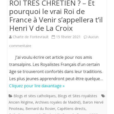
ROI TRES CHRETIEN ? – Et
pourquoi le vrai Roi de
France à Venir s’appellera t’il
Henri V de La Croix
Charte de Fontevrault
15 février 2021
Aucun
sur
commentaire
Hervé
J’ai voulu écrire cet article pour nos amis
Volto.
transalpins. Les Royalistes Français d’un certain
âge se trouveront confortés dans leur traditions.
POURQUOI
Les plus jeunes apprendront peut-être quelque…
LE
Cliquez pour lire davantage »
ROI
Blogs et sites catholiques
,
Blogs et Sites royalistes
DE
Ancien Régime
,
Archives royales de Madrid)
,
Baron Hervé
FRANCE
Pinoteau
,
Bernard du Rosier
,
Capétiens directs
,