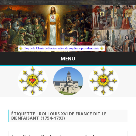
/*************************************************
MENU
Skip
to
content
ÉTIQUETTE :
ROI LOUIS XVI DE FRANCE DIT LE
BIENFAISANT (1754-1793)