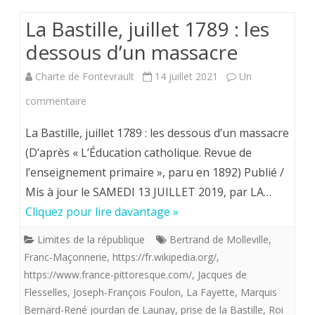
rédacteurs
France
La Bastille, juillet 1789 : les
du
doit
dessous d’un massacre
journal
au
Charte de Fontevrault
14 juillet 2021
Un
“Science
roi
sur
commentaire
et
Louis
La
Avenir”.
La Bastille, juillet 1789 : les dessous d’un massacre
XVI
Bastille,
(D’après « L’Éducation catholique. Revue de
l’arrivée
l’enseignement primaire », paru en 1892) Publié /
juillet
de
Mis à jour le SAMEDI 13 JUILLET 2019, par LA…
1789 :
la
Cliquez pour lire davantage »
les
race
Limites de la république
Bertrand de Molleville
,
dessous
des
Franc-Maçonnerie
,
https://fr.wikipedia.org/
,
d’un
https://www.france-pittoresque.com/
,
Jacques de
Mérinos
Flesselles
,
Joseph-François Foulon
,
La Fayette
,
Marquis
massacre
en
Bernard-René jourdan de Launay
,
prise de la Bastille
,
Roi