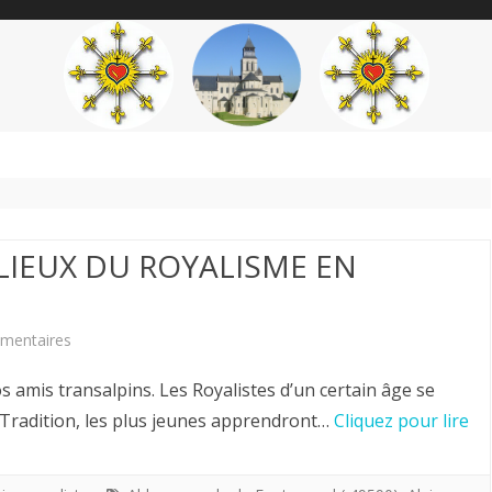
content
THÉME
AUTEUR
’ÉTENDARD
 LIEUX DU ROYALISME EN
sur
mentaires
Herve
amis transalpins. Les Royalistes d’un certain âge se
Volto.
r Tradition, les plus jeunes apprendront…
Cliquez pour lire
ETAT