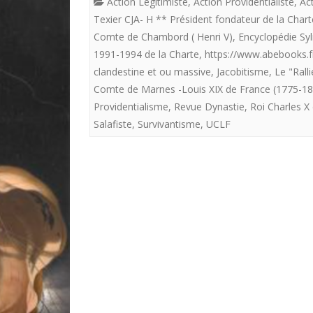
Action Légitimiste
,
Action Providentialiste
,
Act
Texier CJA- H ** Président fondateur de la Chart
Comte de Chambord ( Henri V)
,
Encyclopédie Sy
1991-1994 de la Charte
,
https://www.abebooks.f
clandestine et ou massive
,
Jacobitisme
,
Le "Ral
Comte de Marnes -Louis XIX de France (1775-1
Providentialisme
,
Revue Dynastie
,
Roi Charles X
Salafiste
,
Survivantisme
,
UCLF