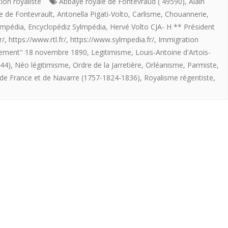
DES
ion royaliste
Abbaye royale de Fontevraud ( 49590)
,
Alain
e de Fontevrault
,
Antonella Pigati-Volto
,
Carlisme
,
Chouannerie
,
LIEUX
lmpédia
,
Encyclopédiz Sylmpédia
,
Hervé Volto CJA- H ** Président
DU
r/
,
https://www.rtl.fr/
,
https://www.sylmpedia.fr/
,
Immigration
liement" 18 novembre 1890
,
Legitimisme
,
Louis-Antoine d'Artois-
ROYALISME
844)
,
Néo légitimisme
,
Ordre de la Jarretière
,
Orléanisme
,
Parmiste
,
EN
 de France et de Navarre (1757-1824-1836)
,
Royalisme régentiste
,
FRANCE.