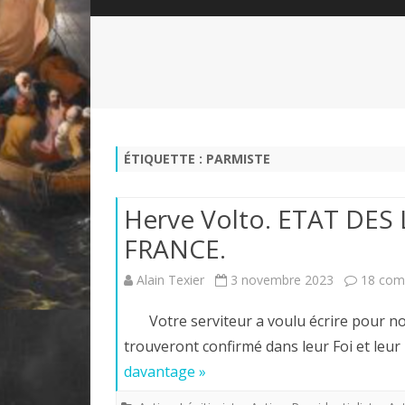
QUI SOMMES-NOUS?
ABÉCÉDAIRE DE LA CHARTE
LE FONDATEUR DE LA CHARTE
QUESTIONS/RÉPONSES
HISTORIQUE DES RENCONTRES
DÉVOTION AU SACRÉ-COEUR
L
NOUS SOUTENIR
LE ROYALISME RÉGENTISME
ÉTIQUETTE :
PARMISTE
QUIÉTISME?
Herve Volto. ETAT DES
FRANCE.
Alain Texier
3 novembre 2023
18 com
Votre serviteur a voulu écrire pour nos 
trouveront confirmé dans leur Foi et leu
davantage »