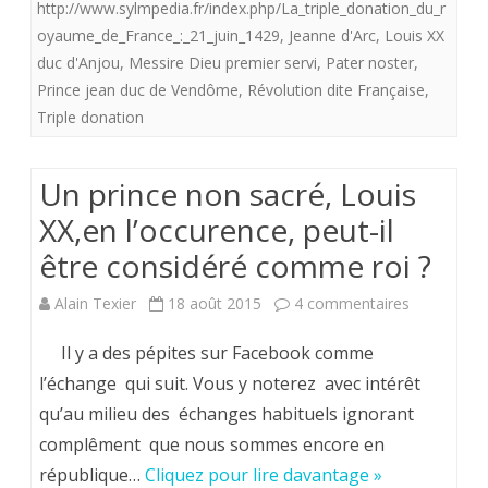
http://www.sylmpedia.fr/index.php/La_triple_donation_du_r
?
oyaume_de_France_:_21_juin_1429
,
Jeanne d'Arc
,
Louis XX
et
duc d'Anjou
,
Messire Dieu premier servi
,
Pater noster
,
Prince jean duc de Vendôme
,
Révolution dite Française
,
où
Triple donation
sont
les
Un prince non sacré, Louis
militants
XX,en l’occurence, peut-il
d’une
être considéré comme roi ?
France
sur
Alain Texier
18 août 2015
4 commentaires
catholique
Un
Il y a des pépites sur Facebook comme
et,
prince
l’échange qui suit. Vous y noterez avec intérêt
par
qu’au milieu des échanges habituels ignorant
non
complêment que nous sommes encore en
conséquent,
sacré,
république…
Cliquez pour lire davantage »
royale?