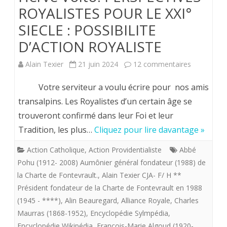
ROYALISTES POUR LE XXI°
SIECLE : POSSIBILITE
D’ACTION ROYALISTE
sur
Alain Texier
21 juin 2024
12 commentaires
Hervé
Votre serviteur a voulu écrire pour nos amis
Volto.
transalpins. Les Royalistes d’un certain âge se
trouveront confirmé dans leur Foi et leur
PERSPECT
Tradition, les plus…
Cliquez pour lire davantage »
ROYALIST
Action Catholique
,
Action Providentialiste
Abbé
POUR
Pohu (1912- 2008) Aumônier général fondateur (1988) de
LE
la Charte de Fontevrault.
,
Alain Texier CJA- F/ H **
Président fondateur de la Charte de Fontevrault en 1988
XXI°
(1945 - ****)
,
Alin Beauregard
,
Alliance Royale
,
Charles
SIECLE
Maurras (1868-1952)
,
Encyclopédie Sylmpédia
,
:
Encyclopédie Wikipédia
,
François-Marie Algoud (1920-