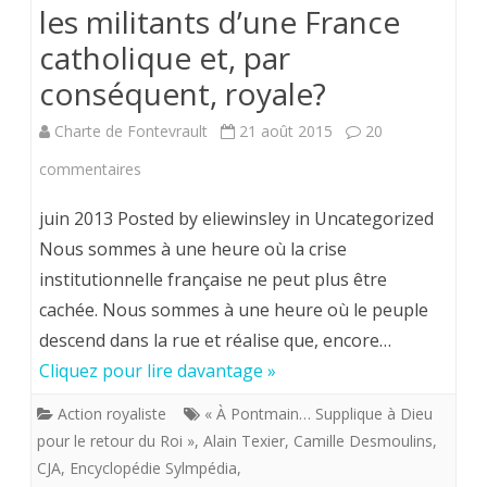
les militants d’une France
totale
catholique et, par
de
conséquent, royale?
l’ordre
divin
Charte de Fontevrault
21 août 2015
20
sur
sur
commentaires
la
Où
juin 2013 Posted by eliewinsley in Uncategorized
terre.
sont
Nous sommes à une heure où la crise
institutionnelle française ne peut plus être
les
cachée. Nous sommes à une heure où le peuple
prétendants
descend dans la rue et réalise que, encore…
au
Cliquez pour lire davantage »
trône
Action royaliste
« À Pontmain… Supplique à Dieu
de
pour le retour du Roi »
,
Alain Texier
,
Camille Desmoulins
,
CJA
,
Encyclopédie Sylmpédia
,
France