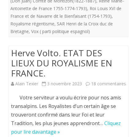
(Don Juan) Comte de Montizon(1822-1887)
,
Reine Marie-
Antoinette de France 1755-1774-1793)
,
Roi Louis XVI de
France et de Navarre dit le Bienfaisant (1754-1793)
,
Royalisme régentisme
,
SAR Henri de la Croix duc de
Bretagne
,
Vox ( parti politique espagnol)
Herve Volto. ETAT DES
LIEUX DU ROYALISME EN
FRANCE.
sur
Alain Texier
3 novembre 2023
18 commentaires
Herv
Votre serviteur a voulu écrire pour nos amis
Volto.
transalpins. Les Royalistes d’un certain âge se
trouveront confirmé dans leur Foi et leur
ETAT
Tradition, les plus jeunes apprendront…
Cliquez
DES
pour lire davantage »
LIEU