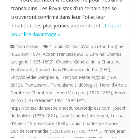
Volto.
transalpins. Les Royalistes d’un certain âge se
trouveront confirmé dans leur Foi et leur
PERSPECT
Tradition, les plus jeunes apprendront…
Cliquez
ROYALIST
pour lire davantage »
POUR
Non classé
" Louis XX' Duc d'Anjou (Bourbon) né
LE
le 25 avril 1974
,
Action Française (A.F.)
,
Cardinal Charles
XXI
Lavigerie (1825-1892)
,
Chapître Général de la Charte de
Fontevrault
,
Conseil dans l’Espérance du Roi (CER)
,
°
Encyclopédie Sylmpédia
,
François-Marie Algoud (1920-
SIECLE
2012)
,
Franquisme
,
Franquisme ( Idéologie)
,
Henri d'Artois
Comte de Chambord - Henri V ou pas-( 1820-1883)
,
Hervé
:
Volto ( CJA) Président 1991-1994 H**
,
LA
https://conseildansesperanceduroi.wordpress.com
,
Joseph
FORCE
de Maistre (1753-1821)
,
Land ( Lander) Allemand
,
Le toast
d'Alger ( 18 novembre 1890)
,
Louis -Charles de France.
DES
Duc de Normandie ( Louis XVII) (1785- **** )
,
Prince Jean
CHOSES.