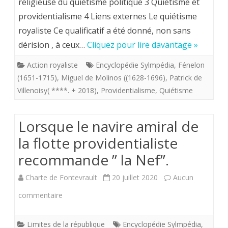
religieuse du quiétisme politique 3 Quietisme et
faut-
providentialisme 4 Liens externes Le quiétisme
il
royaliste Ce qualificatif a été donné, non sans
donner
dérision , à ceux…
Cliquez pour lire davantage »
au
Action royaliste
Encyclopédie Sylmpédia
,
Fénelon
mot
(1651-1715)
,
Miguel de Molinos ((1628-1696)
,
Patrick de
Villenoisy( ****. + 2018)
,
Providentialisme
,
Quiétisme
“quiétisme”quand
il
Lorsque le navire amiral de
s’applique
la flotte providentialiste
aux
recommande ” la Nef”.
royalistes.
Charte de Fontevrault
20 juillet 2020
Aucun
sur
commentaire
Lorsque
Limites de la république
Encyclopédie Sylmpédia
,