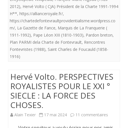
2012)
,
Hervé Volto ( CJA) Président de la Charte 1991-1994
POSSIBILI
H**
,
https://allianceroyale.fr/
,
D’ACTION
https://chartedefontevraultprovidentialisme.wordpress.co
m/
,
La Gazette de Fance
,
Marquis de La Franquerie (
ROYALIS
1911-1992)
,
Pape Léon XIII (1810-1903)
,
Pardon breton
,
Plan PARMI dela Charte de Fontevrault
,
Rencontres
Fontevristes (1988)
,
Saint Charles de Foucauld (1858-
1916)
Hervé Volto. PERSPECTIVES
ROYALISTES POUR LE XXI °
SIECLE : LA FORCE DES
CHOSES.
sur
Alain Texier
17 mai 2024
11 commentaires
Hervé
Votre serviteur a voulu écrire pour nos amis