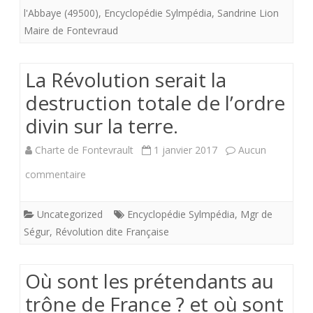
l'Abbaye (49500)
,
Encyclopédie Sylmpédia
,
Sandrine Lion
Maire de Fontevraud
La Révolution serait la
destruction totale de l’ordre
divin sur la terre.
Charte de Fontevrault
1 janvier 2017
Aucun
sur
commentaire
La
Uncategorized
Encyclopédie Sylmpédia
,
Mgr de
Révolution
Ségur
,
Révolution dite Française
serait
la
Où sont les prétendants au
destruction
trône de France ? et où sont