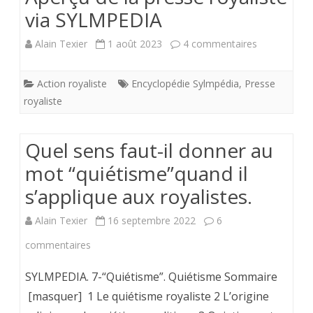
via SYLMPEDIA
sur
Alain Texier
1 août 2023
4 commentaires
Aperçu
Action royaliste
Encyclopédie Sylmpédia
,
Presse
de
royaliste
la
presse
Quel sens faut-il donner au
royaliste
mot “quiétisme”quand il
s’applique aux royalistes.
via
SYLMPEDIA
Alain Texier
16 septembre 2022
6
sur
commentaires
Quel
SYLMPEDIA. 7-“Quiétisme”. Quiétisme Sommaire
sens
[masquer] 1 Le quiétisme royaliste 2 L’origine