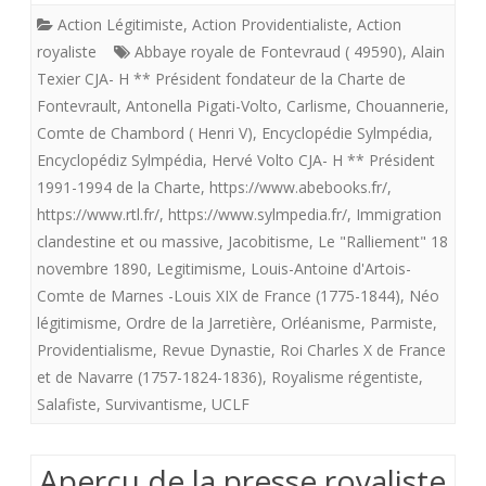
Action Légitimiste
,
Action Providentialiste
,
Action
DU
royaliste
Abbaye royale de Fontevraud ( 49590)
,
Alain
ROYA
Texier CJA- H ** Président fondateur de la Charte de
Fontevrault
,
Antonella Pigati-Volto
,
Carlisme
,
Chouannerie
,
EN
Comte de Chambord ( Henri V)
,
Encyclopédie Sylmpédia
,
FRAN
Encyclopédiz Sylmpédia
,
Hervé Volto CJA- H ** Président
1991-1994 de la Charte
,
https://www.abebooks.fr/
,
https://www.rtl.fr/
,
https://www.sylmpedia.fr/
,
Immigration
clandestine et ou massive
,
Jacobitisme
,
Le "Ralliement" 18
novembre 1890
,
Legitimisme
,
Louis-Antoine d'Artois-
Comte de Marnes -Louis XIX de France (1775-1844)
,
Néo
légitimisme
,
Ordre de la Jarretière
,
Orléanisme
,
Parmiste
,
Providentialisme
,
Revue Dynastie
,
Roi Charles X de France
et de Navarre (1757-1824-1836)
,
Royalisme régentiste
,
Salafiste
,
Survivantisme
,
UCLF
Aperçu de la presse royaliste