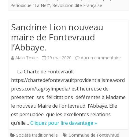
le
Périodique "La Nef"
,
Révolution dite Française
navire
amiral
Sandrine Lion nouveau
de
maire de Fontevraud
l’Abbaye.
la
flotte
sur
Alain Texier
29 mai 2020
Aucun commentaire
providentialiste
Sandrin
La Charte de Fontevrault
recommande
Lion
https://chartedefontevraultprovidentialisme.word
”
press.com/tag/sylmpedia/ est heureuse de
nouvea
présenter ses félicitations déférentes à Madame
la
maire
le nouveau Maire de Fontevraud l’Abbaye. Elle
Nef”.
de
est persuadée que les excellentes relations
Fontevr
qu’elle…
Cliquez pour lire davantage »
l’Abbaye
Société traditionnelle
Commune de Fontevraud