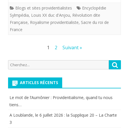
Louis
Blogs et sites providentialistes
Encyclopédie
XX,en
Sylmpédia
,
Louis XX duc d'Anjou
,
Révolution dite
l’occurence
Française
,
Royalisme providentialiste
,
Sacre du roi de
France
peut-
il
Pagination
1
2
Suivant »
être
des
considéré
Recherche
Reche
publications
pour:
comme
roi
ARTICLES RÉCENTS
?
Le mot de l’Aumônier : Providentialisme, quand tu nous
tiens…
A Loublande, le 6 juillet 2026 : la Supplique 20 – La Charte
3