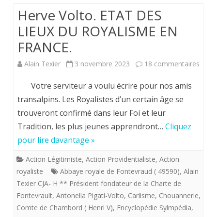
Herve Volto. ETAT DES
les
LIEUX DU ROYALISME EN
Légitimistes
FRANCE.
*
sur
Alain Texier
3 novembre 2023
18 commentaires
.
Herv
Votre serviteur a voulu écrire pour nos amis
Volto.
transalpins. Les Royalistes d’un certain âge se
trouveront confirmé dans leur Foi et leur
ETAT
Tradition, les plus jeunes apprendront…
Cliquez
DES
pour lire davantage »
LIEU
Action Légitimiste
,
Action Providentialiste
,
Action
DU
royaliste
Abbaye royale de Fontevraud ( 49590)
,
Alain
ROYA
Texier CJA- H ** Président fondateur de la Charte de
Fontevrault
,
Antonella Pigati-Volto
,
Carlisme
,
Chouannerie
,
EN
Comte de Chambord ( Henri V)
,
Encyclopédie Sylmpédia
,
FRAN