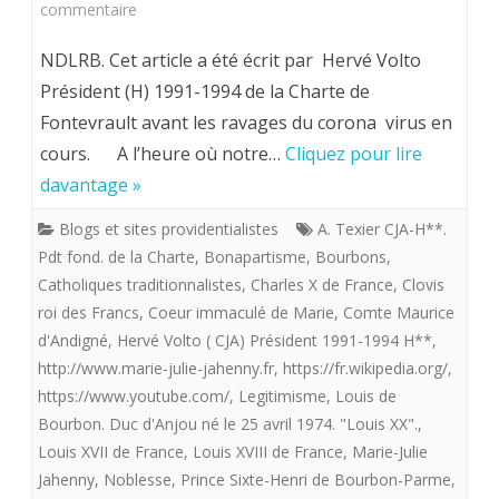
sur
commentaire
Hervé
NDLRB. Cet article a été écrit par Hervé Volto
Volto.
Président (H) 1991-1994 de la Charte de
Fontevrault avant les ravages du corona virus en
L’ultra
cours. A l’heure où notre…
Cliquez pour lire
légitimisme
davantage »
ou
Blogs et sites providentialistes
A. Texier CJA-H**.
le
Pdt fond. de la Charte
,
Bonapartisme
,
Bourbons
,
nouveau
Catholiques traditionnalistes
,
Charles X de France
,
Clovis
roi des Francs
,
Coeur immaculé de Marie
,
Comte Maurice
légitimisme
d'Andigné
,
Hervé Volto ( CJA) Président 1991-1994 H**
,
Français.
http://www.marie-julie-jahenny.fr
,
https://fr.wikipedia.org/
,
https://www.youtube.com/
,
Legitimisme
,
Louis de
Bourbon. Duc d'Anjou né le 25 avril 1974. "Louis XX".
,
Louis XVII de France
,
Louis XVIII de France
,
Marie-Julie
Jahenny
,
Noblesse
,
Prince Sixte-Henri de Bourbon-Parme
,