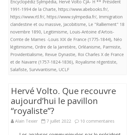
Encyclopédiz Sylmpédia
,
Hervé Volto CJA- H ** Président
1991-1994 de la Charte
,
https://www.abebooks.fr/
,
https://www.rtl.fr/
,
https://www.sylmpedia.fr/
,
Immigration
clandestine et ou massive
,
Jacobitisme
,
Le "Ralliement" 18
novembre 1890
,
Legitimisme
,
Louis-Antoine d'Artois-
Comte de Marnes -Louis XIX de France (1775-1844)
,
Néo
légitimisme
,
Ordre de la Jarretière
,
Orléanisme
,
Parmiste
,
Providentialisme
,
Revue Dynastie
,
Roi Charles X de France
et de Navarre (1757-1824-1836)
,
Royalisme régentiste
,
Salafiste
,
Survivantisme
,
UCLF
Hervé Volto. Que recouvre
aujourd’hui le pavillon
“royaliste”?
sur
Alain Texier
7 juillet 2022
10 commentaires
Hervé
Les analyses communiquées par le président