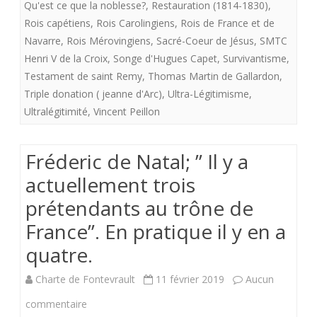
Qu'est ce que la noblesse?
,
Restauration (1814-1830)
,
Rois capétiens
,
Rois Carolingiens
,
Rois de France et de
Navarre
,
Rois Mérovingiens
,
Sacré-Coeur de Jésus
,
SMTC
Henri V de la Croix
,
Songe d'Hugues Capet
,
Survivantisme
,
Testament de saint Remy
,
Thomas Martin de Gallardon
,
Triple donation ( jeanne d'Arc)
,
Ultra-Légitimisme
,
Ultralégitimité
,
Vincent Peillon
Fréderic de Natal; ” Il y a
actuellement trois
prétendants au trône de
France”. En pratique il y en a
quatre.
Charte de Fontevrault
11 février 2019
Aucun
sur
commentaire