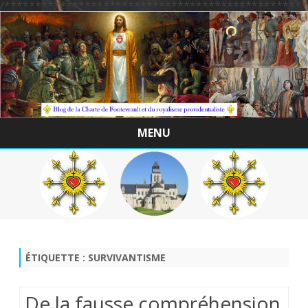
/*************************************************
MENU
Skip
to
content
ÉTIQUETTE :
SURVIVANTISME
De la fausse compréhension