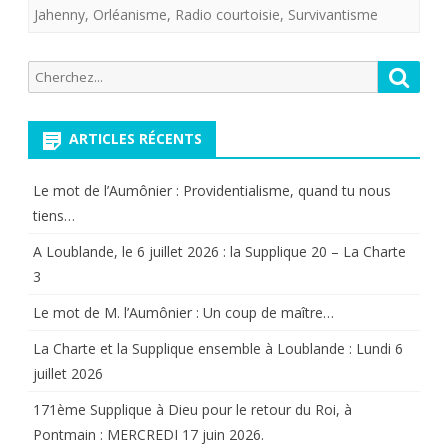
Jahenny
,
Orléanisme
,
Radio courtoisie
,
Survivantisme
France”.
En
Recherche
Reche
pratique
pour:
il
ARTICLES RÉCENTS
y
Le mot de l’Aumônier : Providentialisme, quand tu nous
en
tiens…
a
A Loublande, le 6 juillet 2026 : la Supplique 20 – La Charte
quatre.
3
Le mot de M. l’Aumônier : Un coup de maître…
La Charte et la Supplique ensemble à Loublande : Lundi 6
juillet 2026
171ème Supplique à Dieu pour le retour du Roi, à
Pontmain : MERCREDI 17 juin 2026.