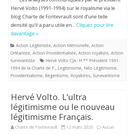
Volto.
Hervé Volto (1991-1994) sur le royalisme via le
blog Charte de Fontevrault sont d’une telle
Que
densité qu’il a paru utile en…
Cliquez pour lire
recouvre
davantage »
aujourd’hu
Action Légitimiste
,
Action Mémorielle
,
Action
le
Orléaniste
,
Action Providentialiste
,
Action royaliste
,
Action
pavillon
Survivantiste
Hervé Volto CJA- H ** Président 1991-
1994 de la Charte de F.
,
Legitimisme
,
Néo-Légitmisme
,
“royaliste”
Providentialisme
,
Régentisme
,
Royalistes
,
Survivantisme
Hervé Volto. L’ultra
légitimisme ou le nouveau
légitimisme Français.
Charte de Fontevrault
12 mars 2020
Aucun