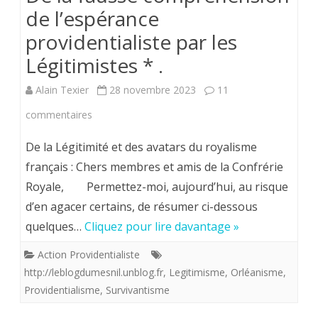
de l’espérance
providentialiste par les
Légitimistes * .
Alain Texier
28 novembre 2023
11
sur
commentaires
De
De la Légitimité et des avatars du royalisme
la
français : Chers membres et amis de la Confrérie
Royale, Permettez-moi, aujourd’hui, au risque
fausse
d’en agacer certains, de résumer ci-dessous
compréhension
quelques…
Cliquez pour lire davantage »
de
Action Providentialiste
l’espérance
http://leblogdumesnil.unblog.fr
,
Legitimisme
,
Orléanisme
,
providentialiste
Providentialisme
,
Survivantisme
par