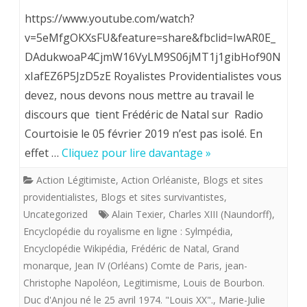
Fréderic
https://www.youtube.com/watch?
de
v=5eMfgOKXsFU&feature=share&fbclid=IwAR0E_
DAdukwoaP4CjmW16VyLM9S06jMT1j1gibHof90N
Natal;
xIafEZ6P5JzD5zE Royalistes Providentialistes vous
”
devez, nous devons nous mettre au travail le
Il
discours que tient Frédéric de Natal sur Radio
y
Courtoisie le 05 février 2019 n’est pas isolé. En
effet …
Cliquez pour lire davantage »
a
actuellement
Action Légitimiste
,
Action Orléaniste
,
Blogs et sites
providentialistes
,
Blogs et sites survivantistes
,
trois
Uncategorized
Alain Texier
,
Charles XIII (Naundorff)
,
prétendants
Encyclopédie du royalisme en ligne : Sylmpédia
,
Encyclopédie Wikipédia
,
Frédéric de Natal
,
Grand
au
monarque
,
Jean IV (Orléans) Comte de Paris
,
jean-
trône
Christophe Napoléon
,
Legitimisme
,
Louis de Bourbon.
de
Duc d'Anjou né le 25 avril 1974. "Louis XX".
,
Marie-Julie