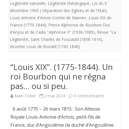
:
Legitimité naturelle
,
Légitimité théologique
,
Loi du 9
décembre 1905 ( Séparation des Eglises et de l'Etat)
,
LE
Louis-Antoine d'Artois-Comte de Marnes -Louis XIX de
DISCOURS
France (1775-1844)
,
Prince Alphonse de Bourbon Duc
d'Anjou et de Cadix "Alphonse II" (1936-1989)
,
Revue "La
DU
Légitimité
,
Saint Charles de Foucauld (1858-1916)
,
PRINCE.
Vicomte Louis de Bonald (1745-1840)
“Louis XIX”. (1775-1844). Un
roi Bourbon qui ne régna
pas… ou si peu.
sur
Alain Texier
2 mai 2024
4 commentaires
“Louis
6 août 1775 – 26 mars 1815 : Son Altesse
XIX”.
Royale Louis-Antoine d’Artois, petit-fils de
France, duc d’Angoulême (le duché d’Angoulême
(1775-