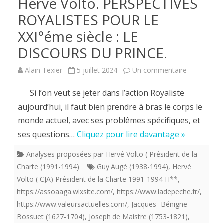
Hervé Volto. PERSPECTIVES
ROYALISTES POUR LE
XXI°éme siècle : LE
DISCOURS DU PRINCE.
sur
Alain Texier
5 juillet 2024
Un commentaire
Hervé
Si l’on veut se jeter dans l’action Royaliste
Volto.
aujourd’hui, il faut bien prendre à bras le corps le
monde actuel, avec ses problêmes spécifiques, et
PERSPECTI
ses questions…
Cliquez pour lire davantage »
ROYALISTE
Analyses proposées par Hervé Volto ( Président de la
POUR
Charte (1991-1994)
Guy Augé (1938-1994)
,
Hervé
LE
Volto ( CJA) Président de la Charte 1991-1994 H**
,
https://assoaaga.wixsite.com/
,
https://www.ladepeche.fr/
XXI°éme
,
https://www.valeursactuelles.com/
,
Jacques- Bénigne
siècle
Bossuet (1627-1704)
,
Joseph de Maistre (1753-1821)
,