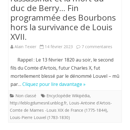
duc de Berry… Fin
programmée des Bourbons
hors la survivance de Louis
XVII.
sur
Alain Texier
14 février 2023
7 commentaires
13
Rappel : Le 13 février 1820 au soir, le second
&
fils du Comte d’Artois, futur Charles X, fut
mortellement blessé par le dénommé Louvel – mû
14
par…
Cliquez pour lire davantage »
février
Non classé
Encyclopédie Wikipédia
,
1820
http://leblogdumesnil.unblog.fr
,
Louis-Antoine d'Artois-
:
Comte de Marnes -Louis XIX de France (1775-1844)
,
Louis-Pierre Louvel (1783-1830)
l’assassin
et