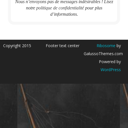
Nous n’envoyons pas de messages indésirables ! Lisez
notre
politique de confidentialité
pour plus
d’informations.
Copyright 2015
Footer text center
Ribosome
by
GalussoThemes.com
Powered by
WordPress