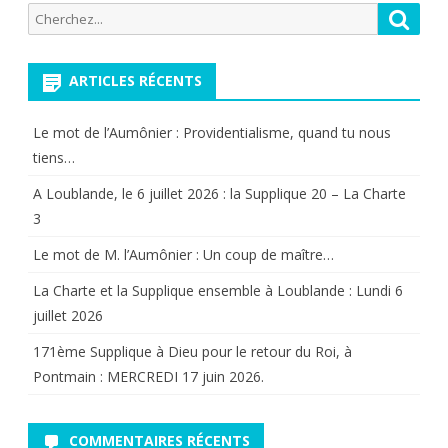
Recherche
Reche
la
pour:
mort
ARTICLES RÉCENTS
du
duc
Le mot de l’Aumônier : Providentialisme, quand tu nous
tiens…
de
A Loublande, le 6 juillet 2026 : la Supplique 20 – La Charte
Berry…
3
Fin
Le mot de M. l’Aumônier : Un coup de maître…
program
La Charte et la Supplique ensemble à Loublande : Lundi 6
des
juillet 2026
Bourbon
171ème Supplique à Dieu pour le retour du Roi, à
Pontmain : MERCREDI 17 juin 2026.
hors
la
COMMENTAIRES RÉCENTS
survivanc