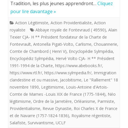
Tradition, les plus jeunes apprendront…
Cliquez
DES
pour lire davantage »
LIEU
Action Légitimiste
,
Action Providentialiste
,
Action
DU
royaliste
Abbaye royale de Fontevraud ( 49590)
,
Alain
ROYA
Texier CJA- H ** Président fondateur de la Charte de
Fontevrault
,
Antonella Pigati-Volto
,
Carlisme
,
Chouannerie
,
EN
Comte de Chambord ( Henri V)
,
Encyclopédie Sylmpédia
,
FRAN
Encyclopédiz Sylmpédia
,
Hervé Volto CJA- H ** Président
1991-1994 de la Charte
,
https://www.abebooks.fr/
,
https://www.rtl.fr/
,
https://www.sylmpedia.fr/
,
Immigration
clandestine et ou massive
,
Jacobitisme
,
Le "Ralliement" 18
novembre 1890
,
Legitimisme
,
Louis-Antoine d'Artois-
Comte de Marnes -Louis XIX de France (1775-1844)
,
Néo
légitimisme
,
Ordre de la Jarretière
,
Orléanisme
,
Parmiste
,
Providentialisme
,
Revue Dynastie
,
Roi Charles X de France
et de Navarre (1757-1824-1836)
,
Royalisme régentiste
,
Salafiste
,
Survivantisme
,
UCLF