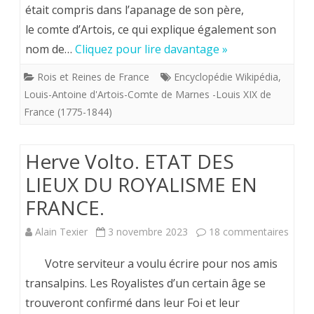
était compris dans l’apanage de son père,
1844).
le comte d’Artois, ce qui explique également son
Un
nom de…
Cliquez pour lire davantage »
roi
Rois et Reines de France
Encyclopédie Wikipédia
,
Bourbon
Louis-Antoine d'Artois-Comte de Marnes -Louis XIX de
France (1775-1844)
qui
ne
Herve Volto. ETAT DES
régna
LIEUX DU ROYALISME EN
pas…
FRANCE.
ou
sur
Alain Texier
3 novembre 2023
18 commentaires
si
Herv
peu.
Votre serviteur a voulu écrire pour nos amis
Volto.
transalpins. Les Royalistes d’un certain âge se
trouveront confirmé dans leur Foi et leur
ETAT