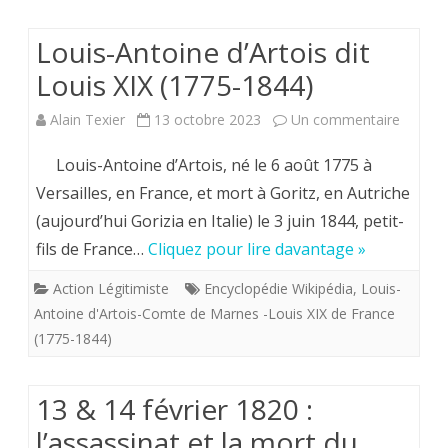
Louis-Antoine d’Artois dit
Louis XIX (1775-1844)
sur
Alain Texier
13 octobre 2023
Un commentaire
Louis-
Louis-Antoine d’Artois, né le 6 août 1775 à
Antoin
Versailles, en France, et mort à Goritz, en Autriche
(aujourd’hui Gorizia en Italie) le 3 juin 1844, petit-
d’Artois
fils de France…
Cliquez pour lire davantage »
dit
Action Légitimiste
Encyclopédie Wikipédia
,
Louis-
Louis
Antoine d'Artois-Comte de Marnes -Louis XIX de France
XIX
(1775-1844)
(1775-
1844)
13 & 14 février 1820 :
l’assassinat et la mort du