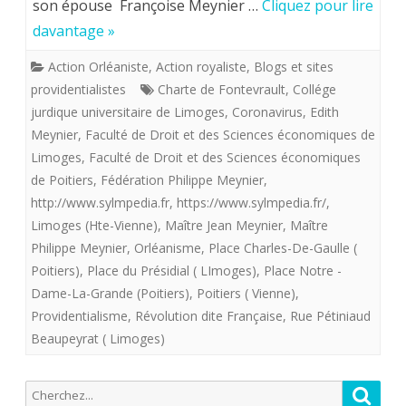
son épouse Françoise Meynier …
Cliquez pour lire
famille
davantage »
trouvé
Meynier
des
Action Orléaniste
,
Action royaliste
,
Blogs et sites
qui
providentialistes
Charte de Fontevrault
,
Collége
motifs
m’accueillit
jurdique universitaire de Limoges
,
Coronavirus
,
Edith
d’espérance.
Meynier
,
Faculté de Droit et des Sciences économiques de
dans
Limoges
,
Faculté de Droit et des Sciences économiques
le
de Poitiers
,
Fédération Philippe Meynier
,
http://www.sylmpedia.fr
,
https://www.sylmpedia.fr/
,
royalisme.
Limoges (Hte-Vienne)
,
Maître Jean Meynier
,
Maître
Philippe Meynier
,
Orléanisme
,
Place Charles-De-Gaulle (
Poitiers)
,
Place du Présidial ( LImoges)
,
Place Notre -
Dame-La-Grande (Poitiers)
,
Poitiers ( Vienne)
,
Providentialisme
,
Révolution dite Française
,
Rue Pétiniaud
Beaupeyrat ( Limoges)
Recherche
Reche