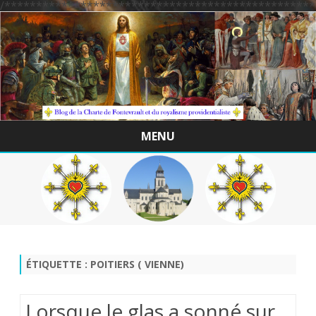
/*************************************************
MENU
Skip
to
content
ÉTIQUETTE :
POITIERS ( VIENNE)
Lorsque le glas a sonné sur