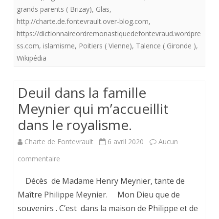
grands parents ( Brizay)
,
Glas
,
France
http://charte.de.fontevrault.over-blog.com
,
endeuilllée
https://dictionnaireordremonastiquedefontevraud.wordpre
ss.com
,
islamisme
,
Poitiers ( Vienne)
,
Talence ( Gironde )
,
à
Wikipédia
15
H
Deuil dans la famille
ce
Meynier qui m’accueillit
jeudi
dans le royalisme.
29
Charte de Fontevrault
6 avril 2020
Aucun
Octobre
sur
commentaire
2020
Deuil
Décès de Madame Henry Meynier, tante de
,
dans
Maître Philippe Meynier. Mon Dieu que de
j’y
souvenirs . C’est dans la maison de Philippe et de
la
ai