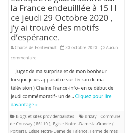
la France endeuilllée à 15 H
ce jeudi 29 Octobre 2020 ,
j’y ai trouvé des motifs
d’espérance.
Charte de Fontevrault
30 octobre 2020
Aucun
sur
commentaire
Lorsque
Jugez de ma surprise et de mon bonheur
le
lorsque je vis apparaître sur l’écran de ma
télévision ) Chaine France-info- en ce début de
glas
jeudi commémoratif- un de…
Cliquez pour lire
a
davantage »
sonné
Blogs et sites providentialistes
Brizay - Commune
sur
de Coussay ( 86110 )
,
Eglise Notre -Dame-la-Grande (
la
Poitiers)
,
Eglise Notre-Dame de Talence
,
Ferme de mes