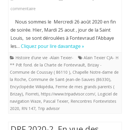
déposés
sur
commentaire
sur
Fiorreti.
Nous sommes le Mercredi 26 août 2020 en fin
notre
Les
de soirée. Hier, Mardi 25 aout , jour de la Saint
chemin
Louis, se sont déroulées à Fontevraud l’Abbaye
bontés
les…
Cliquez pour lire davantage »
par
du
la
Histoire d'une vie -Alain Texier-
Alain Texier CJA- H
Seigneur
** Pdt fond. de la Charte de Fontevrault
,
Brizay -
Providence.
sont
Commune de Coussay ( 86110 )
,
Chapelle Notre-dame de
Purnon
la Roche
,
Commune de Saint-Jean-de-Sauves (86330)
pour
,
Encyclopédie Wikipédia
,
Ferme de mes grands parents (
le
moi
Brizay)
,
Fiorreti
,
https://www.tripadvisor.com/
,
Logiciel de
château
inépuisables
navigation Waze
,
Pascal Texier
,
Rencontres Fontevristes
de
2020
,
RN 147
,
Trip advisor
la
DPF 2020-2. En vue des
belle