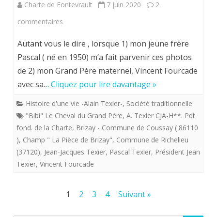
que
Charte de Fontevrault
7 juin 2020
2
nous
sur
commentaires
vous
Dimanche
Autant vous le dire , lorsque 1) mon jeune frère
connaissons
7
Pascal ( né en 1950) m’a fait parvenir ces photos
?
de 2) mon Grand Père maternel, Vincent Fourcade
juin
avec sa…
Cliquez pour lire davantage »
2020
Histoire d'une vie -Alain Texier-
,
Société traditionnelle
.
"Bibi" Le Cheval du Grand Père
,
A. Texier CJA-H**. Pdt
Fontevristes,
fond. de la Charte
,
Brizay - Commune de Coussay ( 86110
)
,
Champ " La Pièce de Brizay"
venez
,
Commune de Richelieu
(37120)
,
Jean-Jacques Texier
,
Pascal Texier
,
Président Jean
et
Texier
,
Vincent Fourcade
voyez
les
Pagination
1
2
3
4
Suivant »
petits
des