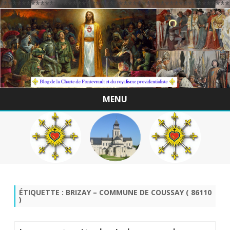
/*************************************************
MENU
Skip
to
content
ÉTIQUETTE :
BRIZAY – COMMUNE DE COUSSAY ( 86110
)