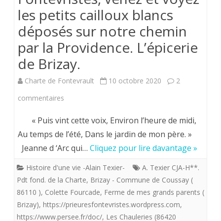
jeudi
les petits cailloux blancs
29
déposés sur notre chemin
Octobre
par la Providence. L’épicerie
2020
de Brizay.
,
Charte de Fontevrault
10 octobre 2020
2
j’y
sur
commentaires
ai
Samedi
« Puis vint cette voix, Environ l’heure de midi,
trouvé
10
Au temps de l’été, Dans le jardin de mon père. »
des
Jeanne d ‘Arc qui…
Cliquez pour lire davantage »
octobre
motifs
2020.
Histoire d'une vie -Alain Texier-
A. Texier CJA-H**.
d’espérance.
Pdt fond. de la Charte
,
Brizay - Commune de Coussay (
Fontevristes,
86110 )
,
Colette Fourcade
,
Ferme de mes grands parents (
venez
Brizay)
,
https://prieuresfontevristes.wordpress.com
,
https://www.persee.fr/doc/
,
Les Chauleries (86420
et