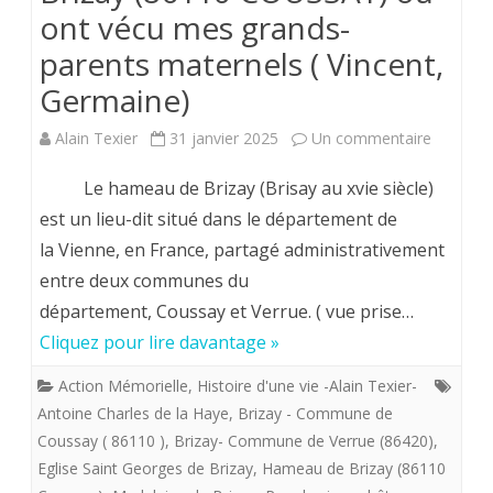
ont vécu mes grands-
entre
parents maternels ( Vincent,
mes
Germaine)
deux
centres
sur
Alain Texier
31 janvier 2025
Un commentaire
d’intérêt
Lumière
Le hameau de Brizay (Brisay au xvie siècle)
Limoge
sur
est un lieu-dit situé dans le département de
la Vienne, en France, partagé administrativement
(Haute-
le
entre deux communes du
Vienne)
hameau
département, Coussay et Verrue. ( vue prise…
et
de
Cliquez pour lire davantage »
Poitiers
Brizay
Action Mémorielle
,
Histoire d'une vie -Alain Texier-
(86110
Antoine Charles de la Haye
,
Brizay - Commune de
Coussay ( 86110 )
,
Brizay- Commune de Verrue (86420)
,
COUSSA
Eglise Saint Georges de Brizay
,
Hameau de Brizay (86110
où