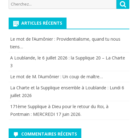
Recherche
Reche
publications
cailloux
pour:
blancs
ARTICLES RÉCENTS
déposés
sur
Le mot de l’Aumônier : Providentialisme, quand tu nous
tiens…
notre
A Loublande, le 6 juillet 2026 : la Supplique 20 – La Charte
chemin
3
par
Le mot de M. l’Aumônier : Un coup de maître…
la
La Charte et la Supplique ensemble à Loublande : Lundi 6
Providence
juillet 2026
.
171ème Supplique à Dieu pour le retour du Roi, à
Travaux
Pontmain : MERCREDI 17 juin 2026.
des
COMMENTAIRES RÉCENTS
Champs