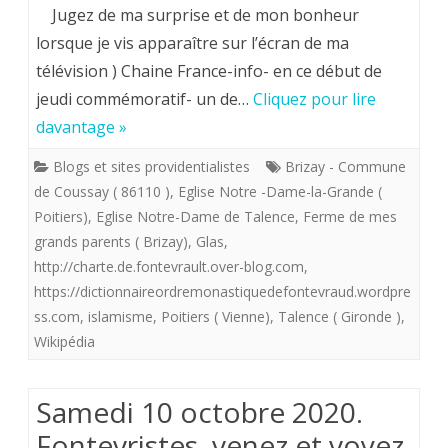
Lorsque
Jugez de ma surprise et de mon bonheur
si
le
lorsque je vis apparaître sur l’écran de ma
nombreuses
télévision ) Chaine France-info- en ce début de
glas
jeudi commémoratif- un de…
Cliquez pour lire
vacances
a
davantage »
de
sonné
Blogs et sites providentialistes
Brizay - Commune
Noël
sur
de Coussay ( 86110 )
,
Eglise Notre -Dame-la-Grande (
.
la
Poitiers)
,
Eglise Notre-Dame de Talence
,
Ferme de mes
grands parents ( Brizay)
,
Glas
,
France
http://charte.de.fontevrault.over-blog.com
,
endeuilllée
https://dictionnaireordremonastiquedefontevraud.wordpre
ss.com
,
islamisme
,
Poitiers ( Vienne)
,
Talence ( Gironde )
,
à
Wikipédia
15
H
Samedi 10 octobre 2020.
ce
Fontevristes, venez et voyez