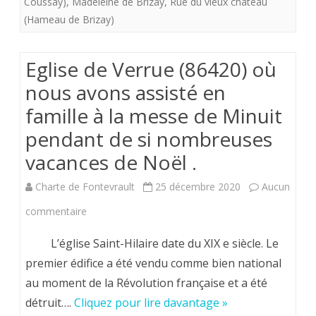
Coussay)
,
Madeleine de Brizay
,
Rue du vieux château
ont
(Hameau de Brizay)
vécu
Eglise de Verrue (86420) où
mes
nous avons assisté en
grands-
famille à la messe de Minuit
parents
pendant de si nombreuses
materne
vacances de Noël .
(
Charte de Fontevrault
25 décembre 2020
Aucun
Vincent,
sur
commentaire
Germain
Eglise
L’église Saint-Hilaire date du XIX e siècle. Le
de
premier édifice a été vendu comme bien national
au moment de la Révolution française et a été
Verrue
détruit….
Cliquez pour lire davantage »
(86420)