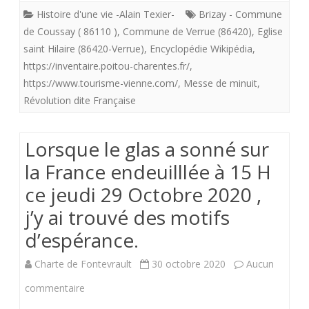
Histoire d'une vie -Alain Texier-
Brizay - Commune
où
de Coussay ( 86110 )
,
Commune de Verrue (86420)
,
Eglise
nous
saint Hilaire (86420-Verrue)
,
Encyclopédie Wikipédia
,
https://inventaire.poitou-charentes.fr/
avons
,
https://www.tourisme-vienne.com/
,
Messe de minuit
,
assisté
Révolution dite Française
en
famille
Lorsque le glas a sonné sur
à
la France endeuilllée à 15 H
la
ce jeudi 29 Octobre 2020 ,
j’y ai trouvé des motifs
messe
d’espérance.
de
Minuit
Charte de Fontevrault
30 octobre 2020
Aucun
pendant
sur
commentaire
de