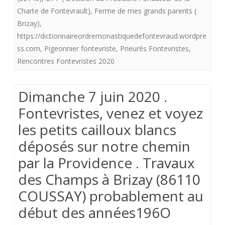
Charte de Fontevrault)
,
Ferme de mes grands parents (
fontevristes
Brizay)
,
du
https://dictionnaireordremonastiquedefontevraud.wordpre
ss.com
,
Pigeonnier fontevriste
,
Prieurés Fontevristes
,
mardi
Rencontres Fontevristes 2020
25
août
Dimanche 7 juin 2020 .
2020.
Fontevristes, venez et voyez
Vous
les petits cailloux blancs
nous
déposés sur notre chemin
lisez
par la Providence . Travaux
mais
des Champs à Brizay (86110
est
COUSSAY) probablement au
début des années196O
ce