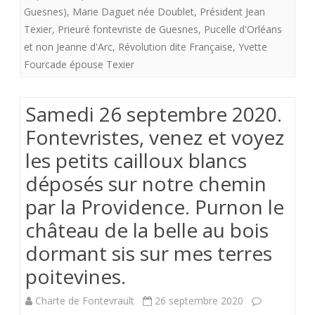
Guesnes)
,
Marie Daguet née Doublet
,
Président Jean
voyez
Texier
,
Prieuré fontevriste de Guesnes
,
Pucelle d'Orléans
les
et non Jeanne d'Arc
,
Révolution dite Française
,
Yvette
Fourcade épouse Texier
petits
cailloux
Samedi 26 septembre 2020.
blancs
Fontevristes, venez et voyez
déposés
les petits cailloux blancs
sur
déposés sur notre chemin
notre
par la Providence. Purnon le
chemin
château de la belle au bois
par
dormant sis sur mes terres
la
poitevines.
Providence.
Charte de Fontevrault
26 septembre 2020