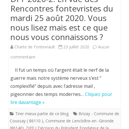
Rencontres fontevristes du
au
mardi 25 août 2020. Vous
bois
nous lisez mais est ce que
dormant
nous vous connaissons ?
sis
Charte de Fontevrault
23 juillet 2020
Aucun
sur
sur
commentaire
mes
DPF
terres
Il fut un temps où l’argent était le nerf de la
2020-
guerre mais notre système nerveux s’est ”
poitevines.
complexifié” depuis avec l’adresse mail ,
2.
pigeonnier des temps modernes…
Cliquez pour
En
lire davantage »
vue
Tirer mieux partie de ce blog
Brizay - Commune de
des
Coussay ( 86110 )
,
Commune de Lencloître-en -Gironde
Rencontres
(86140)
,
DPF ( Décision du Président Fondateur de la