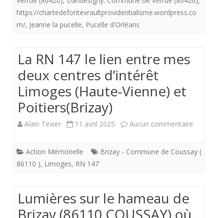
Verrue (86420)
,
Dandesigny. Commune de Verrue (86420)
,
annonce
https://chartedefontevraultprovidentialisme.wordpress.co
qui
m/
,
Jeanne la pucelle
,
Pucelle d'Orléans
parait
promettre
La RN 147 le lien entre mes
deux centres d’intérêt
beaucoup
Limoges (Haute-Vienne) et
mais
Poitiers(Brizay)
qui
–
sur
Alain Texier
11 avril 2025
Aucun commentaire
en
La
Action Mémorielle
Brizay - Commune de Coussay (
réalité-
RN
86110 )
,
Limoges
,
RN 147
tient
147
fort
le
Lumières sur le hameau de
peu.
lien
Brizay (86110 COUSSAY) où