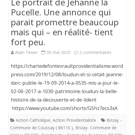
Le portrait de Jehanne la
Pucelle. Une annonce qui
parait promettre beaucoup
mais qui – en réalité- tient
fort peu.
sur
Alain Texier
30 mai 2025
2 commentaires
Le
https://chartedefontevraultprovidentialisme.word
portrait
press.com/2019/12/08/loudun-et-si-cetait-jeanne-
darc-publie-le-19-09-2014-a-0535-mis-a-jour-le-
de
02-06-2017-a-1030-patrimoine-loudun-la-belle-
Jehanne
histoire-de-la-decouverte-et-de-lident
la
https://www.youtube.com/shorts/G5hz7ecs3xA
Pucelle.
Action Catholique
,
Action Providentialiste
Brizay -
Une
Commune de Coussay ( 86110 )
,
Brizay- Commune de