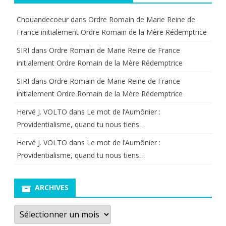
à
Chouandecoeur
dans
Ordre Romain de Marie Reine de
Brizay
France initialement Ordre Romain de la Mère Rédemptrice
(86110
SIRI
dans
Ordre Romain de Marie Reine de France
initialement Ordre Romain de la Mère Rédemptrice
COUSSAY)
SIRI
dans
Ordre Romain de Marie Reine de France
probablement
initialement Ordre Romain de la Mère Rédemptrice
au
Hervé J. VOLTO
dans
Le mot de l’Aumônier :
début
Providentialisme, quand tu nous tiens…
des
Hervé J. VOLTO
dans
Le mot de l’Aumônier :
années196O
Providentialisme, quand tu nous tiens…
ARCHIVES
Archives