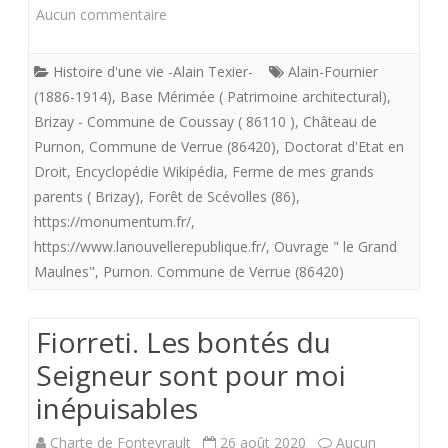
L’épicerie
sur
Aucun commentaire
de
Samedi
Histoire d'une vie -Alain Texier-
Brizay.
Alain-Fournier
26
(1886-1914)
,
Base Mérimée ( Patrimoine architectural)
,
septembre
Brizay - Commune de Coussay ( 86110 )
,
Château de
Purnon
,
Commune de Verrue (86420)
,
Doctorat d'Etat en
2020.
Droit
,
Encyclopédie Wikipédia
,
Ferme de mes grands
Fontevristes,
parents ( Brizay)
,
Forêt de Scévolles (86)
,
https://monumentum.fr/
,
venez
https://www.lanouvellerepublique.fr/
,
Ouvrage " le Grand
et
Maulnes"
,
Purnon. Commune de Verrue (86420)
voyez
les
Fiorreti. Les bontés du
petits
Seigneur sont pour moi
inépuisables
cailloux
blancs
Charte de Fontevrault
26 août 2020
Aucun