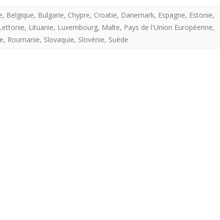
pays
e
,
Belgique
,
Bulgarie
,
Chypre
,
Croatie
,
Danemark
,
Espagne
,
Estonie
,
de
Lettonie
,
Lituanie
,
Luxembourg
,
Malte
,
Pays de l'Union Européenne
,
l’Union
e
,
Roumanie
,
Slovaquie
,
Slovénie
,
Suède
européenne
au
1
er
janvier
2024.