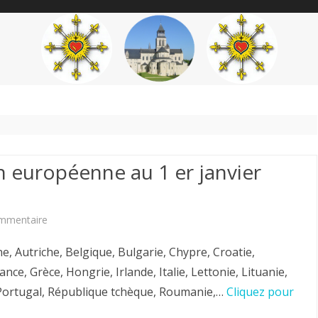
content
THÉME
AUTEUR
’ÉTENDARD
on européenne au 1 er janvier
sur
mmentaire
1)
, Autriche, Belgique, Bulgarie, Chypre, Croatie,
Les
ce, Grèce, Hongrie, Irlande, Italie, Lettonie, Lituanie,
Portugal, République tchèque, Roumanie,…
Cliquez pour
27