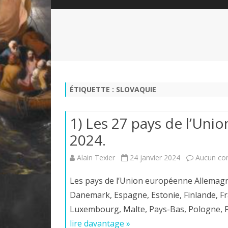
QUI SOMMES-NOUS?
ABÉCÉDAIRE DE LA CHARTE
LE FONDATEUR DE LA CHARTE
QUESTIONS/RÉPONSES
HISTORIQUE DES RENCONTRES
DÉVOTION AU SACRÉ-COEUR
L
NOUS SOUTENIR
LE ROYALISME RÉGENTISME
ÉTIQUETTE :
SLOVAQUIE
QUIÉTISME?
1) Les 27 pays de l’Uni
2024.
Alain Texier
24 janvier 2024
Aucun co
Les pays de l’Union européenne Allemagne
Danemark, Espagne, Estonie, Finlande, Fran
Luxembourg, Malte, Pays-Bas, Pologne, 
lire davantage »