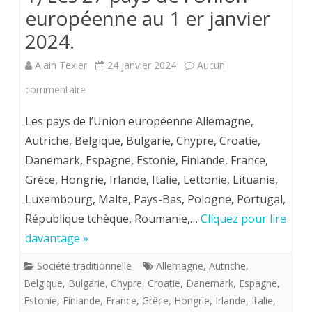
européenne au 1 er janvier
2024.
Alain Texier
24 janvier 2024
Aucun
sur
commentaire
1)
Les pays de l’Union européenne Allemagne,
Les
Autriche, Belgique, Bulgarie, Chypre, Croatie,
Danemark, Espagne, Estonie, Finlande, France,
27
Grèce, Hongrie, Irlande, Italie, Lettonie, Lituanie,
pays
Luxembourg, Malte, Pays-Bas, Pologne, Portugal,
de
République tchèque, Roumanie,…
Cliquez pour lire
l’Union
davantage »
européenne
Société traditionnelle
Allemagne
,
Autriche
,
Belgique
,
Bulgarie
,
Chypre
,
Croatie
,
Danemark
,
Espagne
,
au
Estonie
,
Finlande
,
France
,
Grêce
,
Hongrie
,
Irlande
,
Italie
,
1