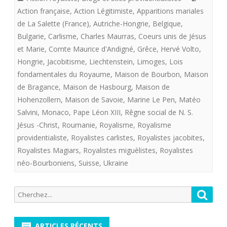
CATHOLIQU
Action française
,
Action Légitimiste
,
Apparitions mariales
2020
ET
de La Salette (France)
,
Autriche-Hongrie
,
Belgique
,
à
Bulgarie
,
Carlisme
,
Charles Maurras
,
Coeurs unis de Jésus
FRANçAISE,
et Marie
,
Comte Maurice d'Andigné
,
Grêce
,
Hervé Volto
,
Limoges
ROYALISTE
Hongrie
,
Jacobitisme
,
Liechtenstein
,
Limoges
,
Lois
fondamentales du Royaume
,
Maison de Bourbon
,
Maison
ET
de Bragance
,
Maison de Hasbourg
,
Maison de
PROVIDENTI
Hohenzollern
,
Maison de Savoie
,
Marine Le Pen
,
Matéo
!
Salvini
,
Monaco
,
Pape Léon XIII
,
Rêgne social de N. S.
Jésus -Christ
,
Roumanie
,
Royalisme
,
Royalisme
providentialiste
,
Royalistes carlistes
,
Royalistes jacobites
,
Royalistes Magiars
,
Royalistes miguèlistes
,
Royalistes
néo-Bourboniens
,
Suisse
,
Ukraine
Recherche
Reche
pour:
ARTICLES RÉCENTS