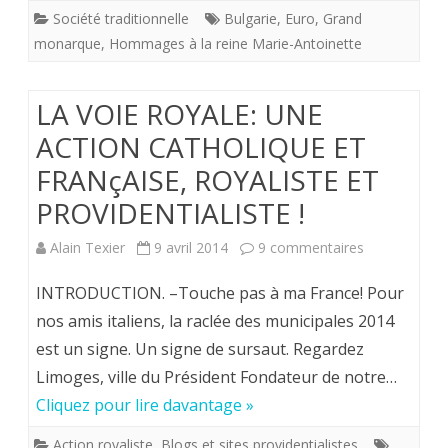
Société traditionnelle
Bulgarie
,
Euro
,
Grand
sans
monarque
,
Hommages à la reine Marie-Antoinette
doute
venu
LA VOIE ROYALE: UNE
incognito
ACTION CATHOLIQUE ET
à
FRANçAISE, ROYALISTE ET
la
PROVIDENTIALISTE !
messe
sur
Alain Texier
9 avril 2014
9 commentaires
pour
LA
INTRODUCTION. –Touche pas à ma France! Pour
la
VOIE
nos amis italiens, la raclée des municipales 2014
reine
est un signe. Un signe de sursaut. Regardez
ROYALE:
du
Limoges, ville du Président Fondateur de notre…
UNE
Cliquez pour lire davantage »
16
ACTION
octobre
Action royaliste
,
Blogs et sites providentialistes