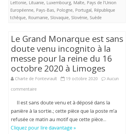
Lettonie
,
Lituanie
,
Luxembourg
,
Malte
,
Pays de l'Union
er
Européenne
,
Pays-Bas
,
Pologne
,
Portugal
,
République
tchêque
,
Roumanie
,
Slovaquie
,
Slovénie
,
Suède
janvier
2024.
Le Grand Monarque est sans
doute venu incognito à la
messe pour la reine du 16
octobre 2020 à Limoges
Charte de Fontevrault
19 octobre 2020
Aucun
sur
commentaire
Le
Il est sans doute venu et à déposé dans la
Grand
panière à la sortie..; cette pièce que la poste m’a
refusée ce matin au motif que cette pièce…
Monarque
Cliquez pour lire davantage »
est