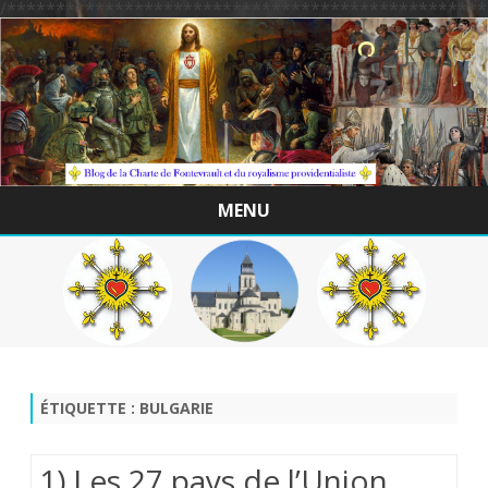
/*************************************************
MENU
Skip
to
content
ÉTIQUETTE :
BULGARIE
1) Les 27 pays de l’Union