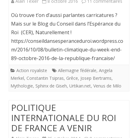
sur
Alain Texier
8 octobre 2016
11 commentaires
aimante»
Quel
Où trouve t’on d’aussi parlantes carricatures ?
est
Mais sur le Blog du Conseil dans l’Espérance du
Roi (CER), Naturellement !
le
https://conseildansesperanceduroi.wordpress.co
blog
m/2016/10/08/bulletin-climatique-du-week-end-
où
89-octobre-2016-de-la-republique-francaise/
la
Action royaliste
Allemagne fédérale
,
Angela
plume
Merkel
,
Constantin Tsipras
,
Grêce
,
Josep Bertrams
,
Mythologie
,
Sphinx de Giseh
,
Urtikan.net
,
Venus de Milo
est
aussi
POLITIQUE
habile
INTERNATIONALE DU ROI
que
DE FRANCE A VENIR
la