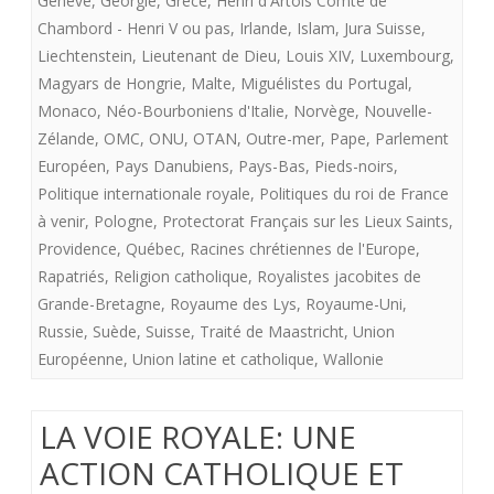
Genêve
,
Georgie
,
Grêce
,
Henri d'Artois Comte de
Chambord - Henri V ou pas
,
Irlande
,
Islam
,
Jura Suisse
,
Liechtenstein
,
Lieutenant de Dieu
,
Louis XIV
,
Luxembourg
,
Magyars de Hongrie
,
Malte
,
Miguélistes du Portugal
,
Monaco
,
Néo-Bourboniens d'Italie
,
Norvège
,
Nouvelle-
Zélande
,
OMC
,
ONU
,
OTAN
,
Outre-mer
,
Pape
,
Parlement
Européen
,
Pays Danubiens
,
Pays-Bas
,
Pieds-noirs
,
Politique internationale royale
,
Politiques du roi de France
à venir
,
Pologne
,
Protectorat Français sur les Lieux Saints
,
Providence
,
Québec
,
Racines chrétiennes de l'Europe
,
Rapatriés
,
Religion catholique
,
Royalistes jacobites de
Grande-Bretagne
,
Royaume des Lys
,
Royaume-Uni
,
Russie
,
Suède
,
Suisse
,
Traité de Maastricht
,
Union
Européenne
,
Union latine et catholique
,
Wallonie
LA VOIE ROYALE: UNE
ACTION CATHOLIQUE ET