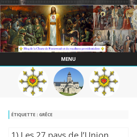
/*************************************************
MENU
Skip
to
content
ÉTIQUETTE :
GRÊCE
1) Les 27 pays de l’Union