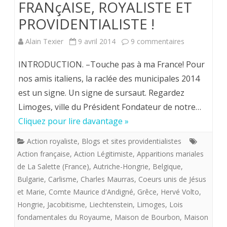
FRANçAISE, ROYALISTE ET
PROVIDENTIALISTE !
sur
Alain Texier
9 avril 2014
9 commentaires
LA
INTRODUCTION. –Touche pas à ma France! Pour
VOIE
nos amis italiens, la raclée des municipales 2014
est un signe. Un signe de sursaut. Regardez
ROYALE:
Limoges, ville du Président Fondateur de notre…
UNE
Cliquez pour lire davantage »
ACTION
Action royaliste
,
Blogs et sites providentialistes
CATHOLIQU
Action française
,
Action Légitimiste
,
Apparitions mariales
ET
de La Salette (France)
,
Autriche-Hongrie
,
Belgique
,
Bulgarie
,
Carlisme
,
Charles Maurras
,
Coeurs unis de Jésus
FRANçAISE,
et Marie
,
Comte Maurice d'Andigné
,
Grêce
,
Hervé Volto
,
ROYALISTE
Hongrie
,
Jacobitisme
,
Liechtenstein
,
Limoges
,
Lois
fondamentales du Royaume
,
Maison de Bourbon
,
Maison
ET