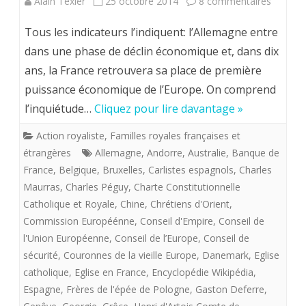
sur
Alain Texier
25 octobre 2014
8 commentaires
souris?
POLITI
Mais
Tous les indicateurs l’indiquent: l’Allemagne entre
INTERN
dans une phase de déclin économique et, dans dix
c’est
ans, la France retrouvera sa place de première
DU
celui
puissance économique de l’Europe. On comprend
ROI
du
l’inquiétude…
Cliquez pour lire davantage »
DE
Conseil
Action royaliste
,
Familles royales françaises et
FRANC
dans
étrangères
Allemagne
,
Andorre
,
Australie
,
Banque de
A
France
,
Belgique
,
Bruxelles
,
Carlistes espagnols
,
Charles
l’Espér
Maurras
,
Charles Péguy
,
Charte Constitutionnelle
VENIR
du
Catholique et Royale
,
Chine
,
Chrétiens d'Orient
,
Commission Européénne
,
Conseil d'Empire
,
Conseil de
Roi
l'Union Européenne
,
Conseil de l’Europe
,
Conseil de
(CER),
sécurité
,
Couronnes de la vieille Europe
,
Danemark
,
Eglise
naturel
catholique
,
Eglise en France
,
Encyclopédie Wikipédia
,
Espagne
,
Frères de l'épée de Pologne
,
Gaston Deferre
,
!