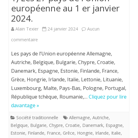
européenne au 1 er janvier
2024.
Alain Texier
24 janvier 2024
Aucun
sur
commentaire
1)
Les pays de l’Union européenne Allemagne,
Les
Autriche, Belgique, Bulgarie, Chypre, Croatie,
Danemark, Espagne, Estonie, Finlande, France,
27
Grèce, Hongrie, Irlande, Italie, Lettonie, Lituanie,
pays
Luxembourg, Malte, Pays-Bas, Pologne, Portugal,
de
République tchèque, Roumanie,…
Cliquez pour lire
l’Union
davantage »
européenne
Société traditionnelle
Allemagne
,
Autriche
,
Belgique
,
Bulgarie
,
Chypre
,
Croatie
,
Danemark
,
Espagne
,
au
Estonie
,
Finlande
,
France
,
Grêce
,
Hongrie
,
Irlande
,
Italie
,
1