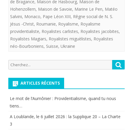
de Bragance
,
Maison de Hasbourg
,
Maison de
PROVIDENTI
Hohenzollern
,
Maison de Savoie
,
Marine Le Pen
,
Matéo
!
Salvini
,
Monaco
,
Pape Léon XIII
,
Rêgne social de N. S.
Jésus -Christ
,
Roumanie
,
Royalisme
,
Royalisme
providentialiste
,
Royalistes carlistes
,
Royalistes jacobites
,
Royalistes Magiars
,
Royalistes miguèlistes
,
Royalistes
néo-Bourboniens
,
Suisse
,
Ukraine
Recherche
Reche
pour:
ARTICLES RÉCENTS
Le mot de l’Aumônier : Providentialisme, quand tu nous
tiens…
A Loublande, le 6 juillet 2026 : la Supplique 20 – La Charte
3