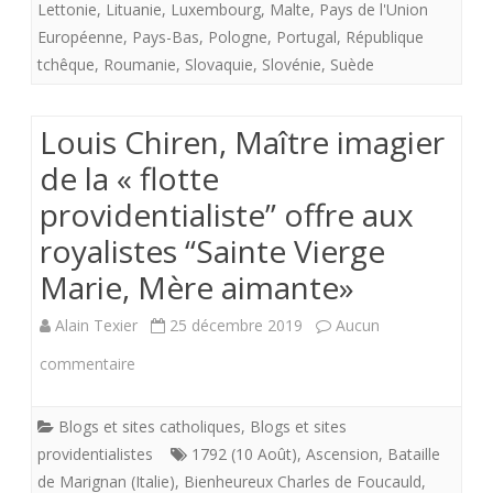
Lettonie
,
Lituanie
,
Luxembourg
,
Malte
,
Pays de l'Union
er
Européenne
,
Pays-Bas
,
Pologne
,
Portugal
,
République
tchêque
,
Roumanie
,
Slovaquie
,
Slovénie
,
Suède
janvier
2024.
Louis Chiren, Maître imagier
de la « flotte
providentialiste” offre aux
royalistes “Sainte Vierge
Marie, Mère aimante»
Alain Texier
25 décembre 2019
Aucun
sur
commentaire
Louis
Blogs et sites catholiques
,
Blogs et sites
Chiren,
providentialistes
1792 (10 Août)
,
Ascension
,
Bataille
Maître
de Marignan (Italie)
,
Bienheureux Charles de Foucauld
,