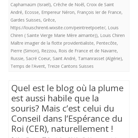
Capharnaüm (Israël)
,
Crêche de Noêl
,
Croix de Saint
imagier
André
,
Ecosse
,
Empereur Néron
,
François Ier de France
,
de
Gardes Suisses
,
Grêce
,
https://louischiren6.wixsite.com/peintreetpoete/
,
Louis
la
Chiren ( Sainte Vierge Marie Mère aimante))
,
Louis Chiren
«
Maître imagier de la flotte providentialiste
,
Pentecôte
,
flotte
Pierre (Simon)
,
Rezzou
,
Rois de France et de Navarre
,
Russie
,
Sacré Coeur
,
Saint André
,
Tamanrasset (Algérie)
,
providentialiste”
Temps de l'Avent
,
Treize Cantons Suisses
offre
aux
Quel est le blog où la plume
royalistes
est aussi habile que la
“Sainte
souris? Mais c’est celui du
Vierge
Conseil dans l’Espérance du
Marie,
Roi (CER), naturellement !
Mère