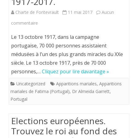
1917-2017.
Charte de Fontevrault
11 mai 2017
Aucun
sur
commentaire
Centenaire
Le 13 octobre 1917, dans la campagne
des
portugaise, 70 000 personnes assistaient
médusées à l’un des plus grands miracles du XXe
Apparitions
siècle. Le 13 octobre 1917, près de 70 000
mariales
personnes,…
Cliquez pour lire davantage »
à
Uncategorized
Apparitions mariales
,
Apparitions
Fatima
mariales de Fatima (Portugal)
,
Dr Almeida Garrett
,
(Portugal)
Portugal
1917-
Elections européennes.
2017.
Trouvez le roi au fond des