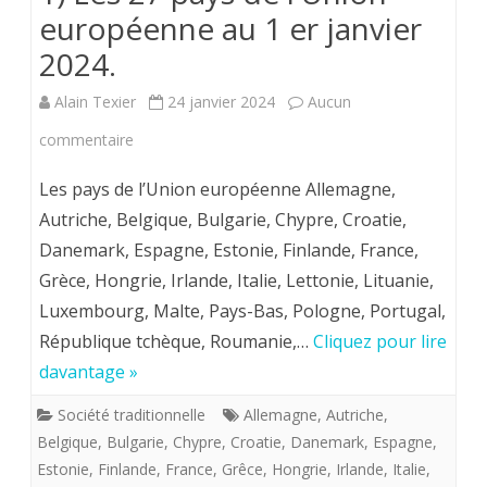
européenne au 1 er janvier
2024.
Alain Texier
24 janvier 2024
Aucun
sur
commentaire
1)
Les pays de l’Union européenne Allemagne,
Les
Autriche, Belgique, Bulgarie, Chypre, Croatie,
Danemark, Espagne, Estonie, Finlande, France,
27
Grèce, Hongrie, Irlande, Italie, Lettonie, Lituanie,
pays
Luxembourg, Malte, Pays-Bas, Pologne, Portugal,
de
République tchèque, Roumanie,…
Cliquez pour lire
l’Union
davantage »
européenne
Société traditionnelle
Allemagne
,
Autriche
,
Belgique
,
Bulgarie
,
Chypre
,
Croatie
,
Danemark
,
Espagne
,
au
Estonie
,
Finlande
,
France
,
Grêce
,
Hongrie
,
Irlande
,
Italie
,
1