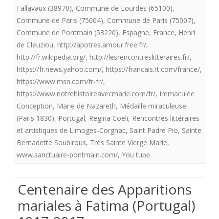
Fallavaux (38970)
,
Commune de Lourdes (65100)
,
Gaulois
Commune de Paris (75004)
,
Commune de Paris (75007)
,
Commune de Pontmain (53220)
,
Espagne
,
France
,
Henri
de Cleuziou
,
http://apotres.amour.free.fr/
,
http://fr.wikipedia.org/
,
http://lesrencontreslitteraires.fr/
,
https://fr.news.yahoo.com/
,
https://francais.rt.com/france/
,
https://www.msn.com/fr-fr/
,
https://www.notrehistoireavecmarie.com/fr/
,
Immaculée
Conception
,
Marie de Nazareth
,
Médaille miraculeuse
(Paris 1830)
,
Portugal
,
Regina Coeli
,
Rencontres littéraires
et artistiques de Limoges-Corgnac
,
Saint Padre Pio
,
Sainte
Bernadette Soubirous
,
Trés Sainte Vierge Marie
,
www.sanctuaire-pontmain.com/
,
You tube
Centenaire des Apparitions
mariales à Fatima (Portugal)