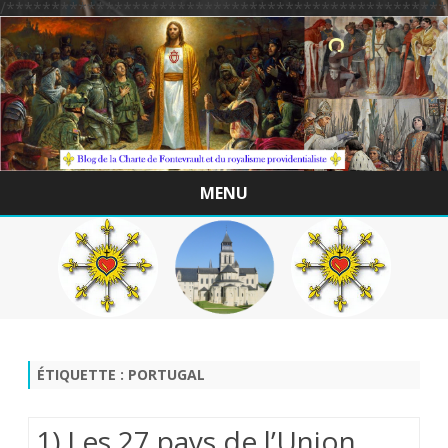
/*************************************************
MENU
Skip
to
content
ÉTIQUETTE :
PORTUGAL
1) Les 27 pays de l’Union