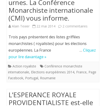
urnes. La Conférence
Monarchiste internationale
(CMI) vous informe.
sur
Alain Texier
22 mai 2014
2 commentaires
Elections
Trois pays présentent des listes griffées
européenne
monarchistes ( royalistes) pour les élections
européennes. La France …
Cliquez
Trouvez
pour lire davantage »
le
Action royaliste
Conférence monarchiste
roi
internationale
,
Elections européénnes 2014
,
France
,
Page
au
Facebook
,
Portugal
,
Roumanie
fond
des
L’ESPERANCE ROYALE
PROVIDENTIALISTE est-elle
urnes.