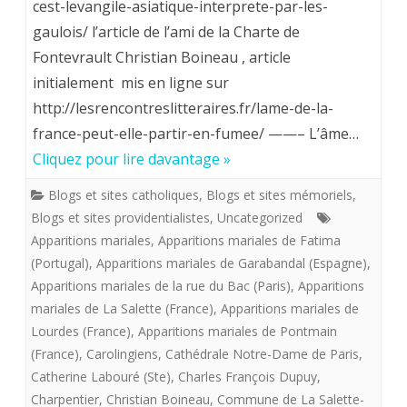
cest-levangile-asiatique-interprete-par-les-
ne
gaulois/ l’article de l’ami de la Charte de
peut
Fontevrault Christian Boineau , article
initialement mis en ligne sur
pas
http://lesrencontreslitteraires.fr/lame-de-la-
partir
france-peut-elle-partir-en-fumee/ ——– L’âme…
en
Cliquez pour lire davantage »
fumée,
Blogs et sites catholiques
,
Blogs et sites mémoriels
,
N.D.
Blogs et sites providentialistes
,
Uncategorized
Apparitions mariales
,
Apparitions mariales de Fatima
c’est
(Portugal)
,
Apparitions mariales de Garabandal (Espagne)
,
l’Evangile
Apparitions mariales de la rue du Bac (Paris)
,
Apparitions
asiatique
mariales de La Salette (France)
,
Apparitions mariales de
Lourdes (France)
,
Apparitions mariales de Pontmain
interprété
(France)
,
Carolingiens
,
Cathédrale Notre-Dame de Paris
,
par
Catherine Labouré (Ste)
,
Charles François Dupuy
,
Charpentier
,
Christian Boineau
,
Commune de La Salette-
les