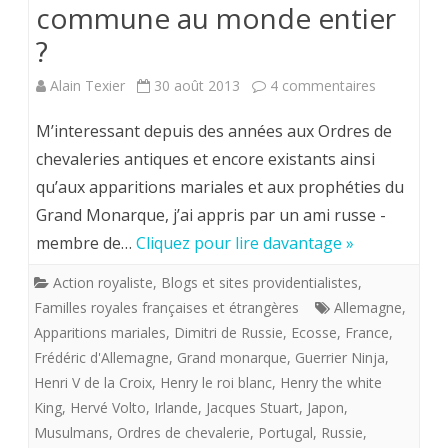
commune au monde entier
La
?
Conférence
Monarchist
sur
Alain Texier
30 août 2013
4 commentaires
internationa
L’ESPERAN
M’interessant depuis des années aux Ordres de
(CMI)
ROYALE
chevaleries antiques et encore existants ainsi
qu’aux apparitions mariales et aux prophéties du
vous
PROVIDEN
Grand Monarque, j’ai appris par un ami russe -
informe.
est-
membre de…
Cliquez pour lire davantage »
elle
Action royaliste
,
Blogs et sites providentialistes
,
commune
Familles royales françaises et étrangères
Allemagne
,
au
Apparitions mariales
,
Dimitri de Russie
,
Ecosse
,
France
,
Frédéric d'Allemagne
,
Grand monarque
,
Guerrier Ninja
,
monde
Henri V de la Croix
,
Henry le roi blanc
,
Henry the white
entier
King
,
Hervé Volto
,
Irlande
,
Jacques Stuart
,
Japon
,
Musulmans
,
Ordres de chevalerie
,
Portugal
,
Russie
,
?