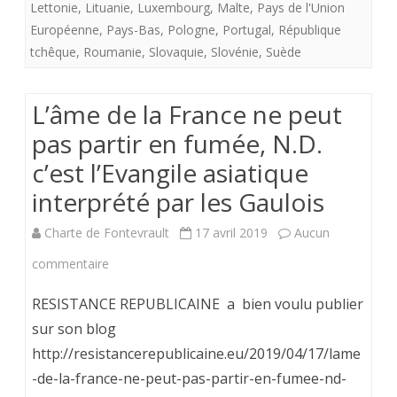
Lettonie
,
Lituanie
,
Luxembourg
,
Malte
,
Pays de l'Union
er
Européenne
,
Pays-Bas
,
Pologne
,
Portugal
,
République
tchêque
,
Roumanie
,
Slovaquie
,
Slovénie
,
Suède
janvier
2024.
L’âme de la France ne peut
pas partir en fumée, N.D.
c’est l’Evangile asiatique
interprété par les Gaulois
Charte de Fontevrault
17 avril 2019
Aucun
sur
commentaire
L’âme
RESISTANCE REPUBLICAINE a bien voulu publier
de
sur son blog
http://resistancerepublicaine.eu/2019/04/17/lame
la
-de-la-france-ne-peut-pas-partir-en-fumee-nd-
France