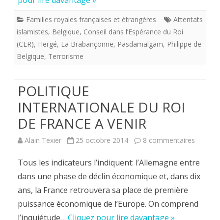
pour lire davantage »
les
Familles royales françaises et étrangères
Attentats
Belges
islamistes
,
Belgique
,
Conseil dans l’Espérance du Roi
(CER)
,
Hergé
,
La Brabançonne
,
Pasdamalgam
,
Philippe de
redonn
Belgique
,
Terrorisme
au
roi
POLITIQUE
des
INTERNATIONALE DU ROI
Belges
DE FRANCE A VENIR
les
sur
Alain Texier
25 octobre 2014
8 commentaires
moyen
POLITI
Tous les indicateurs l’indiquent: l’Allemagne entre
de
INTERN
dans une phase de déclin économique et, dans dix
remplir
ans, la France retrouvera sa place de première
DU
sa
puissance économique de l’Europe. On comprend
ROI
l’inquiétude…
Cliquez pour lire davantage »
missio