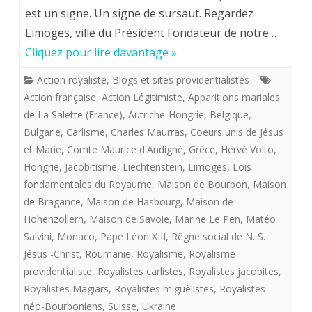
est un signe. Un signe de sursaut. Regardez
ROYALE:
Limoges, ville du Président Fondateur de notre…
UNE
Cliquez pour lire davantage »
ACTION
Action royaliste
,
Blogs et sites providentialistes
CATHOLIQU
Action française
,
Action Légitimiste
,
Apparitions mariales
ET
de La Salette (France)
,
Autriche-Hongrie
,
Belgique
,
Bulgarie
,
Carlisme
,
Charles Maurras
,
Coeurs unis de Jésus
FRANçAISE,
et Marie
,
Comte Maurice d'Andigné
,
Grêce
,
Hervé Volto
,
ROYALISTE
Hongrie
,
Jacobitisme
,
Liechtenstein
,
Limoges
,
Lois
fondamentales du Royaume
,
Maison de Bourbon
,
Maison
ET
de Bragance
,
Maison de Hasbourg
,
Maison de
PROVIDENTI
Hohenzollern
,
Maison de Savoie
,
Marine Le Pen
,
Matéo
!
Salvini
,
Monaco
,
Pape Léon XIII
,
Rêgne social de N. S.
Jésus -Christ
,
Roumanie
,
Royalisme
,
Royalisme
providentialiste
,
Royalistes carlistes
,
Royalistes jacobites
,
Royalistes Magiars
,
Royalistes miguèlistes
,
Royalistes
néo-Bourboniens
,
Suisse
,
Ukraine