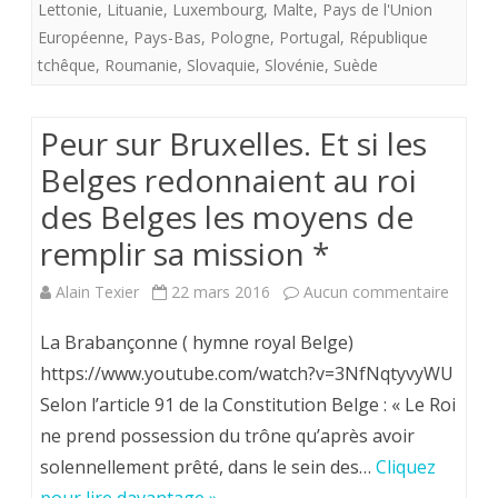
Lettonie
,
Lituanie
,
Luxembourg
,
Malte
,
Pays de l'Union
er
Européenne
,
Pays-Bas
,
Pologne
,
Portugal
,
République
tchêque
,
Roumanie
,
Slovaquie
,
Slovénie
,
Suède
janvier
2024.
Peur sur Bruxelles. Et si les
Belges redonnaient au roi
des Belges les moyens de
remplir sa mission *
sur
Alain Texier
22 mars 2016
Aucun commentaire
Peur
La Brabançonne ( hymne royal Belge)
sur
https://www.youtube.com/watch?v=3NfNqtyvyWU
Selon l’article 91 de la Constitution Belge : « Le Roi
Bruxell
ne prend possession du trône qu’après avoir
Et
solennellement prêté, dans le sein des…
Cliquez
si