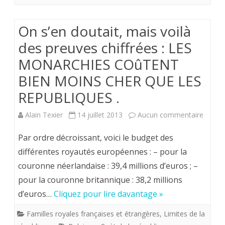
On s’en doutait, mais voilà
des preuves chiffrées : LES
MONARCHIES COûTENT
BIEN MOINS CHER QUE LES
REPUBLIQUES .
sur
Alain Texier
14 juillet 2013
Aucun commentaire
On
Par ordre décroissant, voici le budget des
s’en
différentes royautés européennes : – pour la
couronne néerlandaise : 39,4 millions d’euros ; –
doutait
pour la couronne britannique : 38,2 millions
mais
d’euros…
Cliquez pour lire davantage »
voilà
Familles royales françaises et étrangères
,
Limites de la
des