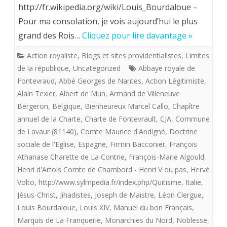
http://fr.wikipedia.org/wiki/Louis_Bourdaloue –
–
Pour ma consolation, je vois aujourd’hui le plus
un
grand des Rois…
Cliquez pour lire davantage »
projet
Action royaliste
,
Blogs et sites providentialistes
,
Limites
commun
de la république
,
Uncategorized
Abbaye royale de
Fontevraud
,
Abbé Georges de Nantes
,
Action Légitimiste
,
pour
Alain Texier
,
Albert de Mun
,
Armand de Villeneuve
les
Bergeron
,
Belgique
,
Bienheureux Marcel Callo
,
Chapître
Royalistes
annuel de la Charte
,
Charte de Fontevrault
,
CJA
,
Commune
de Lavaur (81140)
,
Comte Maurice d'Andigné
,
Doctrine
!
sociale de l'Eglise
,
Espagne
,
Firmin Bacconier
,
François
Athanase Charette de La Contrie
,
François-Marie Algould
,
Henri d'Artois Comte de Chambord - Henri V ou pas
,
Hervé
Volto
,
http://www.sylmpedia.fr/index.php/Quitisme
,
Italie
,
Jésus-Christ
,
Jihadistes
,
Joseph de Maistre
,
Léon Clergue
,
Louis Bourdaloue
,
Louis XIV
,
Manuel du bon Français
,
Marquis de La Franquerie
,
Monarchies du Nord
,
Noblesse
,