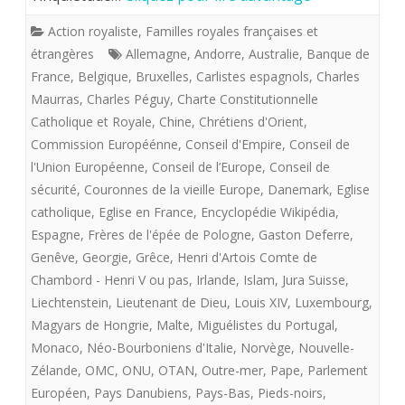
DE
*
Action royaliste
,
Familles royales françaises et
FRANC
étrangères
Allemagne
,
Andorre
,
Australie
,
Banque de
A
France
,
Belgique
,
Bruxelles
,
Carlistes espagnols
,
Charles
Maurras
,
Charles Péguy
,
Charte Constitutionnelle
VENIR
Catholique et Royale
,
Chine
,
Chrétiens d'Orient
,
Commission Européénne
,
Conseil d'Empire
,
Conseil de
l'Union Européenne
,
Conseil de l’Europe
,
Conseil de
sécurité
,
Couronnes de la vieille Europe
,
Danemark
,
Eglise
catholique
,
Eglise en France
,
Encyclopédie Wikipédia
,
Espagne
,
Frères de l'épée de Pologne
,
Gaston Deferre
,
Genêve
,
Georgie
,
Grêce
,
Henri d'Artois Comte de
Chambord - Henri V ou pas
,
Irlande
,
Islam
,
Jura Suisse
,
Liechtenstein
,
Lieutenant de Dieu
,
Louis XIV
,
Luxembourg
,
Magyars de Hongrie
,
Malte
,
Miguélistes du Portugal
,
Monaco
,
Néo-Bourboniens d'Italie
,
Norvège
,
Nouvelle-
Zélande
,
OMC
,
ONU
,
OTAN
,
Outre-mer
,
Pape
,
Parlement
Européen
,
Pays Danubiens
,
Pays-Bas
,
Pieds-noirs
,