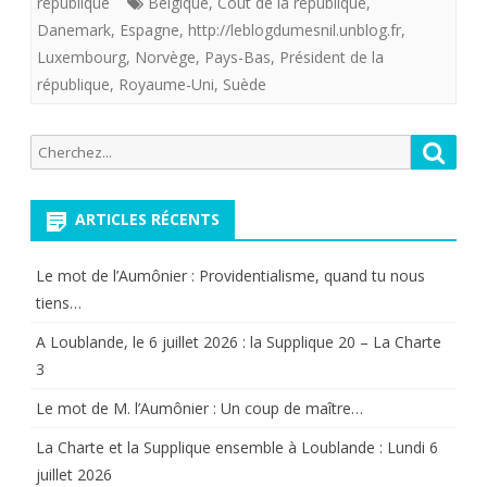
république
Belgique
,
Coùt de la république
,
preuve
Danemark
,
Espagne
,
http://leblogdumesnil.unblog.fr
,
Luxembourg
,
Norvège
,
Pays-Bas
,
Président de la
chiffré
république
,
Royaume-Uni
,
Suède
:
LES
Recherche
Reche
pour:
MONA
COûT
ARTICLES RÉCENTS
BIEN
Le mot de l’Aumônier : Providentialisme, quand tu nous
MOIN
tiens…
CHER
A Loublande, le 6 juillet 2026 : la Supplique 20 – La Charte
3
QUE
LES
Le mot de M. l’Aumônier : Un coup de maître…
REPUB
La Charte et la Supplique ensemble à Loublande : Lundi 6
juillet 2026
.