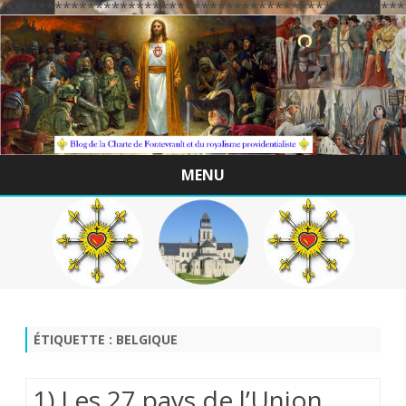
/*************************************************
MENU
Skip
to
content
ÉTIQUETTE :
BELGIQUE
1) Les 27 pays de l’Union