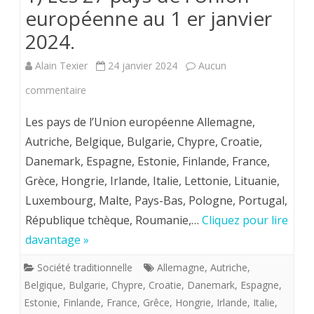
européenne au 1 er janvier
2024.
Alain Texier
24 janvier 2024
Aucun
sur
commentaire
1)
Les pays de l’Union européenne Allemagne,
Les
Autriche, Belgique, Bulgarie, Chypre, Croatie,
Danemark, Espagne, Estonie, Finlande, France,
27
Grèce, Hongrie, Irlande, Italie, Lettonie, Lituanie,
pays
Luxembourg, Malte, Pays-Bas, Pologne, Portugal,
de
République tchèque, Roumanie,…
Cliquez pour lire
l’Union
davantage »
européenne
Société traditionnelle
Allemagne
,
Autriche
,
Belgique
,
Bulgarie
,
Chypre
,
Croatie
,
Danemark
,
Espagne
,
au
Estonie
,
Finlande
,
France
,
Grêce
,
Hongrie
,
Irlande
,
Italie
,
1