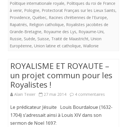
Politique internationale royale
,
Politiques du roi de France
à venir
,
Pologne
,
Protectorat Français sur les Lieux Saints
,
Providence
,
Québec
,
Racines chrétiennes de l'Europe
,
Rapatriés
,
Religion catholique
,
Royalistes jacobites de
Grande-Bretagne
,
Royaume des Lys
,
Royaume-Uni
,
Russie
,
Suède
,
Suisse
,
Traité de Maastricht
,
Union
Européenne
,
Union latine et catholique
,
Wallonie
ROYALISME ET ROYAUTE –
un projet commun pour les
Royalistes !
sur
Alain Texier
27 mai 2014
4 commentaires
ROYALISME
Le prédicateur Jésuite Louis Bourdaloue (1632-
ET
1704) s’adressait ainsi à Louis XIV dans son
sermon de Noel 1697:
ROYAUTE