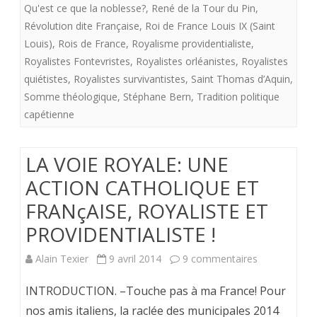
Qu'est ce que la noblesse?
,
René de la Tour du Pin
,
Révolution dite Française
,
Roi de France Louis IX (Saint
Louis)
,
Rois de France
,
Royalisme providentialiste
,
Royalistes Fontevristes
,
Royalistes orléanistes
,
Royalistes
quiétistes
,
Royalistes survivantistes
,
Saint Thomas d’Aquin
,
Somme théologique
,
Stéphane Bern
,
Tradition politique
capétienne
LA VOIE ROYALE: UNE
ACTION CATHOLIQUE ET
FRANçAISE, ROYALISTE ET
PROVIDENTIALISTE !
sur
Alain Texier
9 avril 2014
9 commentaires
LA
INTRODUCTION. –Touche pas à ma France! Pour
VOIE
nos amis italiens, la raclée des municipales 2014