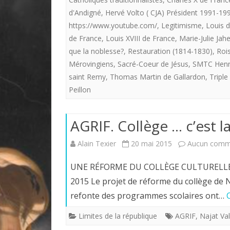
d'Andigné
,
Hervé Volto ( CJA) Président 1991-19
https://www.youtube.com/
,
Legitimisme
,
Louis d
de France
,
Louis XVIII de France
,
Marie-Julie Jah
que la noblesse?
,
Restauration (1814-1830)
,
Roi
Mérovingiens
,
Sacré-Coeur de Jésus
,
SMTC Henri
saint Remy
,
Thomas Martin de Gallardon
,
Triple
Peillon
AGRIF. Collège … c’est l
Alain Texier
20 mai 2015
Aucun comm
UNE RÉFORME DU COLLÈGE CULTURELLEM
2015 Le projet de réforme du collège de 
refonte des programmes scolaires ont…
Limites de la république
AGRIF
,
Najat Va