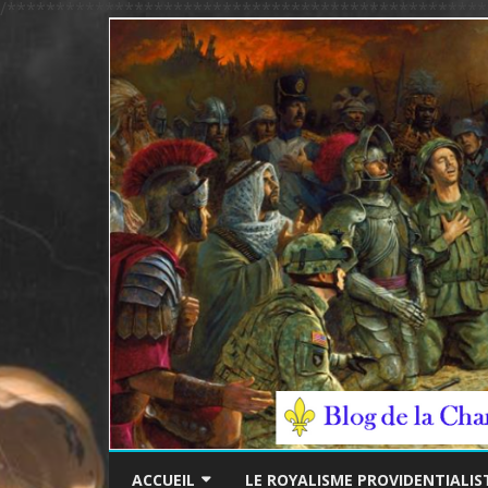
/*************************************************
ACCUEIL
LE ROYALISME PROVIDENTIALIS