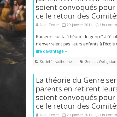
soient convoqués pour un
ce le retour des Comités
Alain Texier
29 janvier 2014
Un comme
Rumeurs sur la “théorie du genre” à l’éco
n’enverraient pas leurs enfants à l’école
lire davantage »
Société traditionnelle
Gender
,
Obligation
La théorie du Genre ser
parents en retirent leur
soient convoqués pour un
ce le retour des Comités
Alain Texier
29 janvier 2014
Un comme