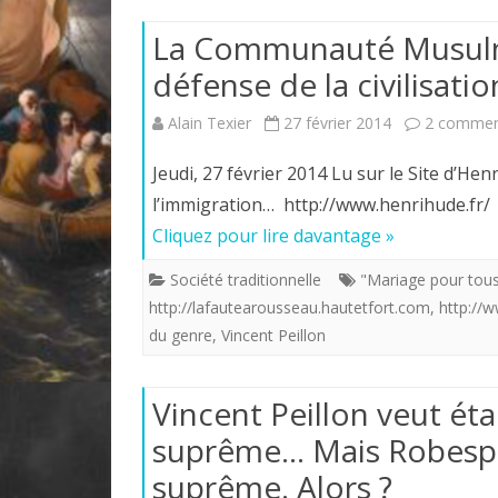
La Communauté Musulma
défense de la civilisatio
Alain Texier
27 février 2014
2 commen
Jeudi, 27 février 2014 Lu sur le Site d’Hen
l’immigration… http://www.henrihude.fr/ V
Cliquez pour lire davantage »
Société traditionnelle
"Mariage pour tou
http://lafautearousseau.hautetfort.com
,
http://w
du genre
,
Vincent Peillon
Vincent Peillon veut éta
suprême… Mais Robespie
suprême. Alors ?