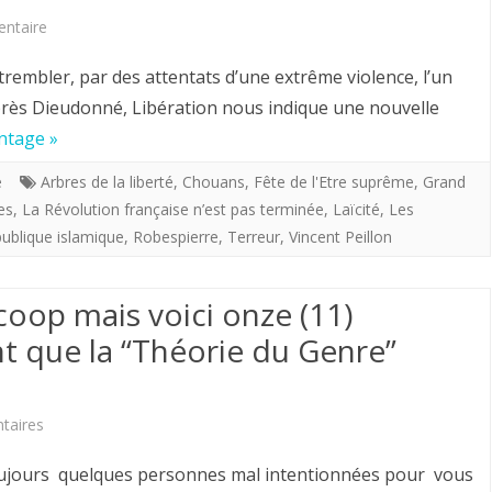
de
sur
ntaire
la
Vincent
rembler, par des attentats d’une extrême violence, l’un
civilisation?
Peillon
Après Dieudonné, Libération nous indique une nouvelle
Intéressant.
antage »
veut
établir
e
Arbres de la liberté
,
Chouans
,
Fête de l'Etre suprême
,
Grand
es
,
La Révolution française n’est pas terminée
,
Laïcité
,
Les
le
ublique islamique
,
Robespierre
,
Terreur
,
Vincent Peillon
culte
de
coop mais voici onze (11)
la
 que la “Théorie du Genre”
République
suprême…
sur
taires
Mais
Ce
toujours quelques personnes mal intentionnées pour vous
Robespierre