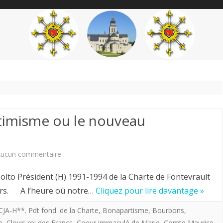
content
THÉME
AUTEUR
’ÉTENDARD
gitimisme ou le nouveau
sur
ucun commentaire
Hervé
Volto Président (H) 1991-1994 de la Charte de Fontevrault
Volto.
ours. A l’heure où notre…
Cliquez pour lire davantage »
L’ultra
 CJA-H**. Pdt fond. de la Charte
,
Bonapartisme
,
Bourbons
,
e
,
Clovis roi des Francs
,
Coeur immaculé de Marie
,
Comte Maurice