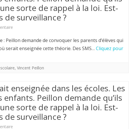
Genre”
e sorte de rappel à la loi. Est-
les
existe.
 de surveillance ?
écoles.
sur
ntaire
Les
La
parents
le : Peillon demande de convoquer les parents d’élèves qui
théorie
 où serait enseignée cette théorie. Des SMS…
Cliquez pour
en
du
retirent
Genre
 scolaire
,
Vincent Peillon
leurs
serait
enfants.
ait enseignée dans les écoles. Les
enseignée
Peillon
s enfants. Peillon demande qu’ils
dans
demande
e sorte de rappel à la loi. Est-
les
qu’ils
 de surveillance ?
écoles.
soient
sur
ntaire
Les