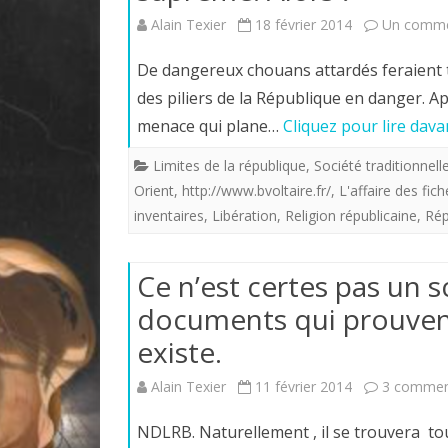
Alain Texier
18 février 2014
Un comme
De dangereux chouans attardés feraient t
des piliers de la République en danger. 
menace qui plane…
Cliquez pour lire dav
Limites de la république
,
Société traditionnell
Orient
,
http://www.bvoltaire.fr/
,
L'affaire des fich
inventaires
,
Libération
,
Religion républicaine
,
Rép
Ce n’est certes pas un s
documents qui prouvent
existe.
Alain Texier
11 février 2014
3 commen
NDLRB. Naturellement , il se trouvera 