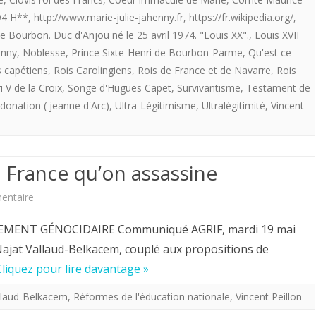
légitimisme
94 H**
,
http://www.marie-julie-jahenny.fr
,
https://fr.wikipedia.org/
,
ou
e Bourbon. Duc d'Anjou né le 25 avril 1974. "Louis XX".
,
Louis XVII
le
enny
,
Noblesse
,
Prince Sixte-Henri de Bourbon-Parme
,
Qu'est ce
s capétiens
,
Rois Carolingiens
,
Rois de France et de Navarre
,
Rois
nouveau
 V de la Croix
,
Songe d'Hugues Capet
,
Survivantisme
,
Testament de
légitimisme
 donation ( jeanne d'Arc)
,
Ultra-Légitimisme
,
Ultralégitimité
,
Vincent
Français.
a France qu’on assassine
sur
entaire
AGRIF.
ENT GÉNOCIDAIRE Communiqué AGRIF, mardi 19 mai
Collège
Najat Vallaud-Belkacem, couplé aux propositions de
Cliquez pour lire davantage »
…
c’est
llaud-Belkacem
,
Réformes de l'éducation nationale
,
Vincent Peillon