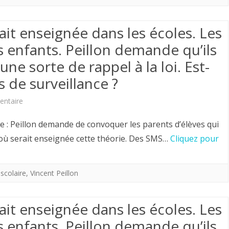
un
la
scoop
“Théorie
ait enseignée dans les écoles. Les
mais
du
s enfants. Peillon demande qu’ils
voici
Genre”
e sorte de rappel à la loi. Est-
onze
 de surveillance ?
existe.
(11)
sur
ntaire
documents
La
le : Peillon demande de convoquer les parents d’élèves qui
qui
théorie
 où serait enseignée cette théorie. Des SMS…
Cliquez pour
prouvent
du
que
Genre
 scolaire
,
Vincent Peillon
la
serait
“Théorie
ait enseignée dans les écoles. Les
enseignée
du
s enfants. Peillon demande qu’ils
dans