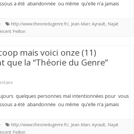
n’est
i-dessous a été abandonnée ou même qu’elle n’a jamais
avait
certes
échoué
pas
e
http://www.theoriedugenre.fr/
,
Jean-Marc Ayrault
,
Najat
avec
incent Peillon
un
l’Etre
scoop
coop mais voici onze (11)
suprême.
mais
 que la “Théorie du Genre”
Alors
voici
?
onze
sur
ntaire
(11)
Ce
toujours quelques personnes mal intentionnées pour vous
documents
n’est
i-dessous a été abandonnée ou même qu’elle n’a jamais
qui
certes
prouvent
pas
e
http://www.theoriedugenre.fr/
,
Jean-Marc Ayrault
,
Najat
que
incent Peillon