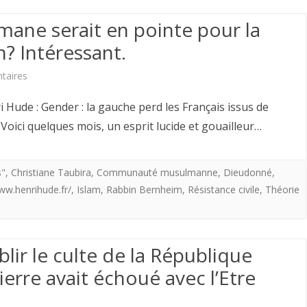
la
ne serait en pointe pour la
France
n? Intéressant.
qu’on
sur
taires
assassine
La
ri Hude : Gender : la gauche perd les Français issus de
Communauté
oici quelques mois, un esprit lucide et gouailleur…
Musulmane
serait
s"
,
Christiane Taubira
,
Communauté musulmanne
,
Dieudonné
,
ww.henrihude.fr/
,
Islam
,
Rabbin Bernheim
,
Résistance civile
,
Théorie
en
pointe
pour
blir le culte de la République
la
rre avait échoué avec l’Etre
défense