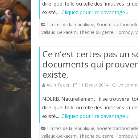
dire que telle ou telle des inititives c
existé,…
Cliquez pour lire davantage »
Limites de la république
,
Société traditionnell
Vallaud-Belkacem
,
Théorie du genre
,
Tomboy
,
V
Ce n’est certes pas un s
documents qui prouvent
existe.
Alain Texier
11 février 2014
Un comme
NDLRB. Naturellement , il se trouvera 
dire que telle ou telle des inititives c
existé,…
Cliquez pour lire davantage »
Limites de la république
,
Société traditionnell
Vallaud-Belkacem
,
Théorie du genre
,
Tomboy
,
V