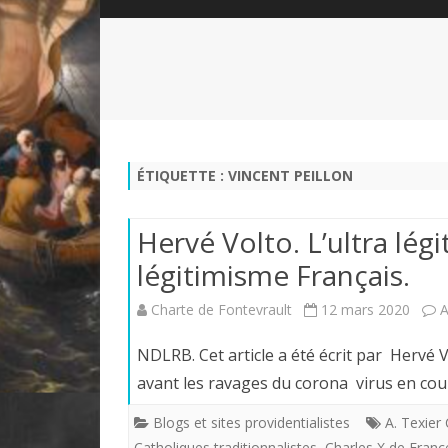
QUI SOMMES-NOUS?
ABÉCÉDAIRE DE LA CHARTE
LE FONDATEUR DE LA CHARTE
QUESTIONS/RÉPONSES
HISTORIQUE DES RENCONTRES
DÉVOTION AU SACRÉ-COEUR
L
NOUS SOUTENIR
LE ROYALISME RÉGENTISME
ÉTIQUETTE :
VINCENT PEILLON
QUIÉTISME?
Hervé Volto. L’ultra lé
légitimisme Français.
Charte de Fontevrault
12 mars 2020
A
NDLRB. Cet article a été écrit par Hervé 
avant les ravages du corona virus en c
Blogs et sites providentialistes
A. Texier
Catholiques traditionnalistes
,
Charles X de Franc