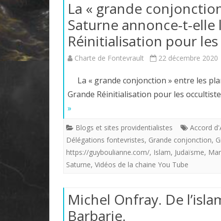
La « grande conjonction 
Saturne annonce-t-elle 
Réinitialisation pour les
Charte de Fontevrault
22 décembre 2020
La « grande conjonction » entre les plan
Grande Réinitialisation pour les occult
»
Blogs et sites providentialistes
Accord d
Délégations fontevristes
,
Grande conjonction
,
G
https://guyboulianne.com/
,
Islam
,
Judaïsme
,
Mar
Saturne
,
Vidéos de la chaine You Tube
Michel Onfray. De l’islam
Barbarie.