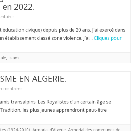
vous.
 en 2022.
Colloque
sur
ntaires
“l’Islam
Une
t éducation civique) depuis plus de 20 ans. J’ai exercé dans
face
enseignante
un établissement classé zone violence. J’ai…
Cliquez pour
à
témoigne
la
du
nale
,
Islam
Bible”
désastre
ISME EN ALGERIE.
de
l’éducation
sur
ommentaires
des
Hervé
mis transalpins. Les Royalistes d’un certain âge se
enfants
VOTO.
 Tradition, les plus jeunes apprendront peut-être
musulmans
LE
en
ROYALISME
tes (1924-2010)
,
Armorial d'Algérie
,
Armorial des communes de