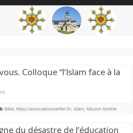
content
THÉME
AUTEUR
’ÉTENDARD
ous. Colloque “l’Islam face à la
sur
ire
Formez
Bible
,
https://associationclarifier.fr/
,
Islam
,
Mission Ismérie
vous,
Informez
ne du désastre de l’éducation