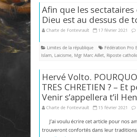
Afin que les sectatair
Dieu est au dessus de t
Charte de Fontevrault
17 février 2021
Limites de la république
Fédération Pro 
Islam
,
Laicisme
,
Mgr Marc Aillet
,
Riposte catholi
Hervé Volto. POURQUOI
TRES CHRETIEN ? – Et po
Venir s’appellera t’il He
Charte de Fontevrault
15 février 2021
J’ai voulu écrire cet article pour nos ami
trouveront confortés dans leur tradition