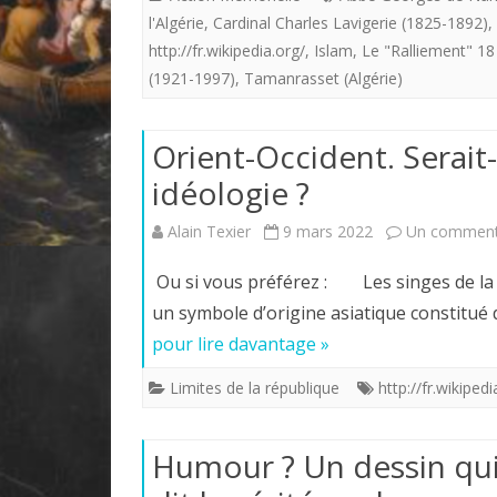
l'Algérie
,
Cardinal Charles Lavigerie (1825-1892)
,
http://fr.wikipedia.org/
,
Islam
,
Le "Ralliement" 1
(1921-1997)
,
Tamanrasset (Algérie)
Orient-Occident. Serait
idéologie ?
Alain Texier
9 mars 2022
Un comment
Ou si vous préférez : Les singes de la sa
un symbole d’origine asiatique constitué 
pour lire davantage »
Limites de la république
http://fr.wikipedi
Humour ? Un dessin qui 