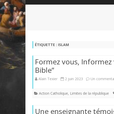
QUI SOMMES-NOUS?
ABÉCÉDAIRE DE LA CHARTE
LE FONDATEUR DE LA CHARTE
QUESTIONS/RÉPONSES
HISTORIQUE DES RENCONTRES
DÉVOTION AU SACRÉ-COEUR
L
NOUS SOUTENIR
LE ROYALISME RÉGENTISME
ÉTIQUETTE :
ISLAM
QUIÉTISME?
Formez vous, Informez v
Bible”
Alain Texier
2 juin 2023
Un commenta
Action Catholique
,
Limites de la république
Une enseignante témoig