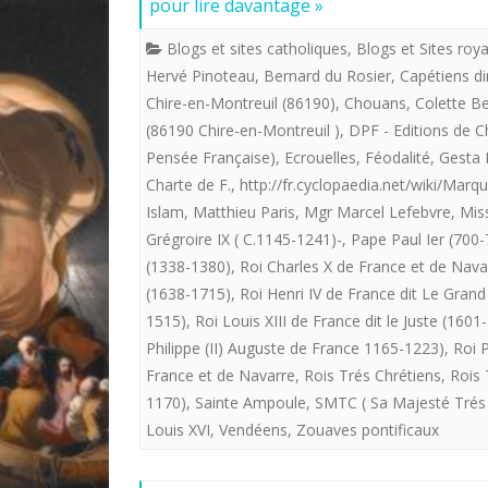
pour lire davantage »
Blogs et sites catholiques
,
Blogs et Sites roya
Hervé Pinoteau
,
Bernard du Rosier
,
Capétiens di
Chire-en-Montreuil (86190)
,
Chouans
,
Colette 
(86190 Chire-en-Montreuil )
,
DPF - Editions de 
Pensée Française)
,
Ecrouelles
,
Féodalité
,
Gesta 
Charte de F.
,
http://fr.cyclopaedia.net/wiki/Marq
Islam
,
Matthieu Paris
,
Mgr Marcel Lefebvre
,
Miss
Grégroire IX ( C.1145-1241)-
,
Pape Paul Ier (700-
(1338-1380)
,
Roi Charles X de France et de Nava
(1638-1715)
,
Roi Henri IV de France dit Le Grand
1515)
,
Roi Louis XIII de France dit le Juste (1601
Philippe (II) Auguste de France 1165-1223)
,
Roi P
France et de Navarre
,
Rois Trés Chrétiens
,
Rois 
1170)
,
Sainte Ampoule
,
SMTC ( Sa Majesté Trés C
Louis XVI
,
Vendéens
,
Zouaves pontificaux