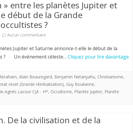
» entre les planètes Jupiter et
Et
le début de la Grande
pourquoi
 occultistes ?
le
sur
Aucun commentaire
vrai
La
Roi
ètes Jupiter et Saturne annonce-t-elle le début de la
«
istes ? Un événement céleste…
de
Cliquez pour lire davantage
grande
France
conjonction
'Abraham
,
Alain Beauregard
,
Benjamin Netanyahu
,
Christianisme
,
à
reat reset (Grande réinitialisation)
,
Guy Boulianne
,
»
Venir
ie-Agnés Lacour CJA - H*
,
Occultisme
,
Planète Jupiter
,
Planète
entre
s’appellera
les
t’il
. De la civilisation et de la
planètes
Henri
Jupiter
V