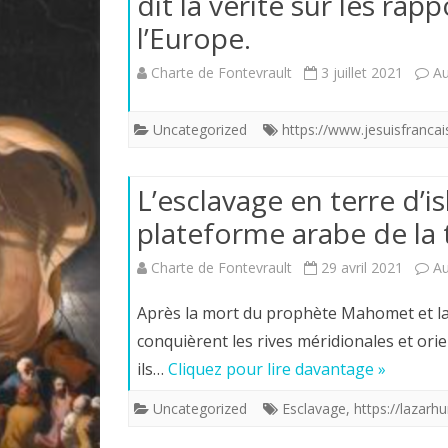
dit la vérité sur les rapp
l’Europe.
Charte de Fontevrault
3 juillet 2021
A
Uncategorized
https://www.jesuisfrancai
L’esclavage en terre d’i
plateforme arabe de la 
Charte de Fontevrault
29 avril 2021
A
Après la mort du prophète Mahomet et la
conquièrent les rives méridionales et orie
ils…
Cliquez pour lire davantage »
Uncategorized
Esclavage
,
https://lazar