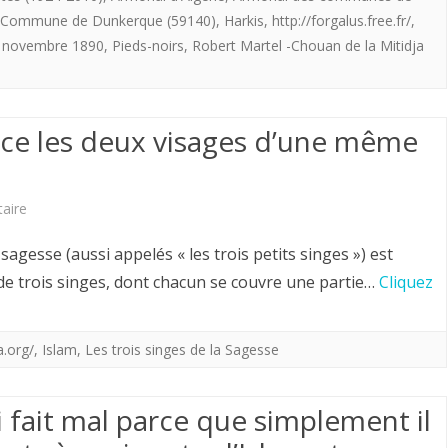
Commune de Dunkerque (59140)
,
Harkis
,
http://forgalus.free.fr/
,
2022.
EN
8 novembre 1890
,
Pieds-noirs
,
Robert Martel -Chouan de la Mitidja
ALGERIE.
-ce les deux visages d’une même
sur
aire
Orient-
gesse (aussi appelés « les trois petits singes ») est
Occident.
de trois singes, dont chacun se couvre une partie…
Cliquez
Serait-
ce
a.org/
,
Islam
,
Les trois singes de la Sagesse
les
fait mal parce que simplement il
deux