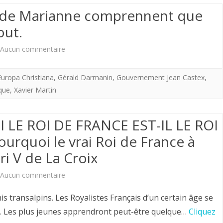
il
es de Marianne comprennent que
610
dit
out.
à
la
sur
Aucun commentaire
Zanzibar
vérité
Afin
(1873),
sur
Europa Christiana
,
Gérald Darmanin
,
Gouvernement Jean Castex
,
que
plateforme
que
,
Xavier Martin
les
les
arabe
rapports
sectataires
de
 LE ROI DE FRANCE EST-IL LE ROI
à
de
la
urquoi le vrai Roi de France à
venir
nri V de La Croix
Marianne
traite négrière
entre
comprennent
sur
Aucun commentaire
l’Islam
que
Hervé
et
s transalpins. Les Royalistes Français d’un certain âge se
Dieu
Volto.
s. Les plus jeunes apprendront peut-être quelque…
Cliquez
l’Europe.
est