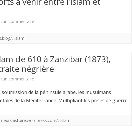
orts à venir entre l’Islam et
visages
d’une
sur
ucun commentaire
même
Humour
idéologie
s.blog/
,
Islam
?
?
Un
slam de 610 à Zanzibar (1873),
dessin
traite négrière
qui
sur
ucun commentaire
fait
L’esclavage
 soumission de la péninsule arabe, les musulmans
mal
en
ntales de la Méditerranée. Multipliant les prises de guerre,
parce
terre
que
d’islam
humeurshistoire.wordpress.com/
,
Islam
simplement
de