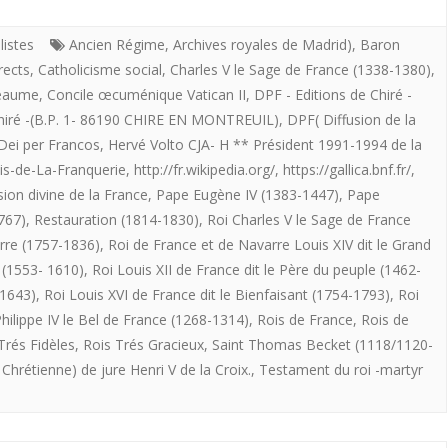
POURQUOI
au
LE
listes
Ancien Régime
,
Archives royales de Madrid)
,
Baron
rects
,
Catholicisme social
dessus
,
Charles V le Sage de France (1338-1380)
,
ROI
Beaume
,
Concile œcuménique Vatican II
,
DPF - Editions de Chiré -
de
DE
Chiré -(B.P. 1- 86190 CHIRE EN MONTREUIL)
,
DPF( Diffusion de la
tout.
Dei per Francos
,
Hervé Volto CJA- H ** Président 1991-1994 de la
FRANCE
uis-de-La-Franquerie
,
http://fr.wikipedia.org/
,
https://gallica.bnf.fr/
,
EST-
ion divine de la France
,
Pape Eugène IV (1383-1447)
,
Pape
IL
767)
,
Restauration (1814-1830)
,
Roi Charles V le Sage de France
rre (1757-1836)
,
Roi de France et de Navarre Louis XIV dit le Grand
LE
 (1553- 1610)
,
Roi Louis XII de France dit le Père du peuple (1462-
ROI
-1643)
,
Roi Louis XVI de France dit le Bienfaisant (1754-1793)
,
Roi
hilippe IV le Bel de France (1268-1314)
,
Rois de France
,
Rois de
TRES
Trés Fidèles
,
Rois Trés Gracieux
,
Saint Thomas Becket (1118/1120-
CHRETIEN
hrétienne) de jure Henri V de la Croix.
,
Testament du roi -martyr
?
–