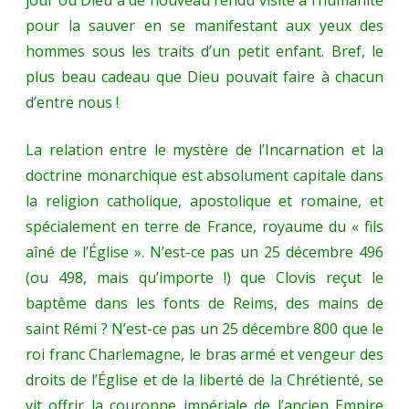
jour où Dieu a de nouveau rendu visite à l’humanité
pour
pour la sauver en se manifestant aux yeux des
le
hommes sous les traits d’un petit enfant. Bref, le
saint
plus beau cadeau que Dieu pouvait faire à chacun
d’entre nous !
jour
de
La relation entre le mystère de l’Incarnation et la
Noël
doctrine monarchique est absolument capitale dans
la religion catholique, apostolique et romaine, et
2018”
spécialement en terre de France, royaume du « fils
aîné de l’Église ». N’est-ce pas un 25 décembre 496
(ou 498, mais qu’importe !) que Clovis reçut le
baptême dans les fonts de Reims, des mains de
saint Rémi ? N’est-ce pas un 25 décembre 800 que le
roi franc Charlemagne, le bras armé et vengeur des
droits de l’Église et de la liberté de la Chrétienté, se
vit offrir la couronne impériale de l’ancien Empire