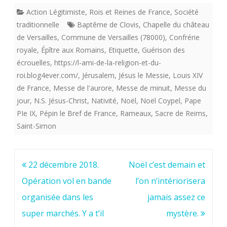
Action Légitimiste
,
Rois et Reines de France
,
Société
traditionnelle
Baptême de Clovis
,
Chapelle du château
de Versailles
,
Commune de Versailles (78000)
,
Confrérie
royale
,
Épître aux Romains
,
Etiquette
,
Guérison des
écrouelles
,
https://l-ami-de-la-religion-et-du-
roi.blog4ever.com/
,
Jérusalem
,
Jésus le Messie
,
Louis XIV
de France
,
Messe de l'aurore
,
Messe de minuit
,
Messe du
jour
,
N.S. Jésus-Christ
,
Nativité
,
Noël
,
Noël Coypel
,
Pape
PIe IX
,
Pépin le Bref de France
,
Rameaux
,
Sacre de Reims
,
Saint-Simon
Navigation
22 décembre 2018.
Noël c’est demain et
de
Opération vol en bande
l’on n’intériorisera
l’article
organisée dans les
jamais assez ce
super marchés. Y a t’il
mystère.