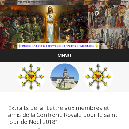
/*************************************************
MENU
Skip
to
content
Extraits de la “Lettre aux membres et
amis de la Confrérie Royale pour le saint
jour de Noël 2018”