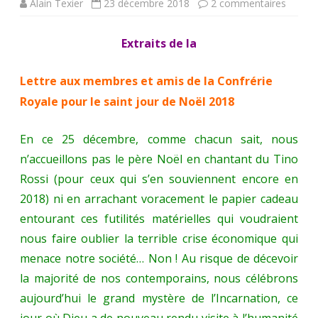
sur
Alain Texier
23 décembre 2018
2 commentaires
Extrait
Extraits de la
de
la
Lettre aux membres et amis de la Confrérie
Royale pour le saint jour de Noël 2018
“Lettre
aux
En ce 25 décembre, comme chacun sait, nous
membr
n’accueillons pas le père Noël en chantant du Tino
et
Rossi (pour ceux qui s’en souviennent encore en
2018) ni en arrachant voracement le papier cadeau
amis
entourant ces futilités matérielles qui voudraient
de
nous faire oublier la terrible crise économique qui
la
menace notre société… Non ! Au risque de décevoir
Confré
la majorité de nos contemporains, nous célébrons
aujourd’hui le grand mystère de l’Incarnation, ce
Royale