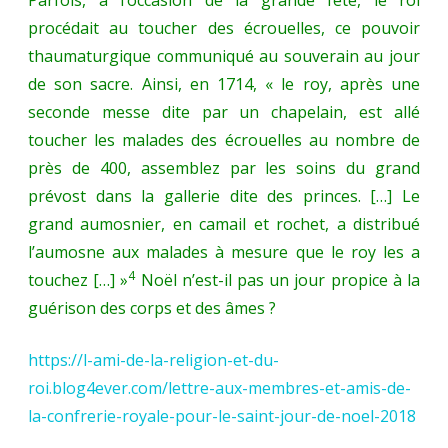
Parfois, à l’occasion de la grande fête, le roi
procédait au toucher des écrouelles, ce pouvoir
thaumaturgique communiqué au souverain au jour
de son sacre. Ainsi, en 1714, « le roy, après une
seconde messe dite par un chapelain, est allé
toucher les malades des écrouelles au nombre de
près de 400, assemblez par les soins du grand
prévost dans la gallerie dite des princes. […] Le
grand aumosnier, en camail et rochet, a distribué
l’aumosne aux malades à mesure que le roy les a
4
touchez […] »
Noël n’est-il pas un jour propice à la
guérison des corps et des âmes ?
https://l-ami-de-la-religion-et-du-
roi.blog4ever.com/lettre-aux-membres-et-amis-de-
la-confrerie-royale-pour-le-saint-jour-de-noel-2018