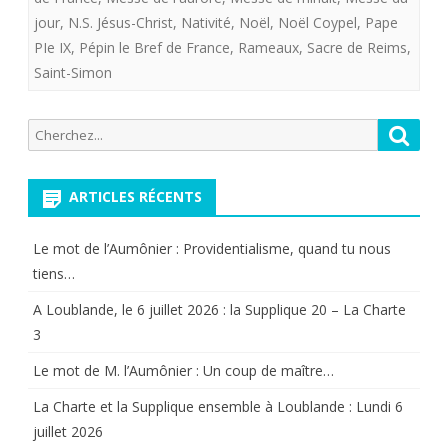
jour
,
N.S. Jésus-Christ
,
Nativité
,
Noël
,
Noël Coypel
,
Pape
la
PIe IX
,
Pépin le Bref de France
,
Rameaux
,
Sacre de Reims
,
Confr
Saint-Simon
Royal
Recherche
Reche
pour
pour:
le
ARTICLES RÉCENTS
saint
jour
Le mot de l’Aumônier : Providentialisme, quand tu nous
de
tiens…
Noël
A Loublande, le 6 juillet 2026 : la Supplique 20 – La Charte
3
2018”
Le mot de M. l’Aumônier : Un coup de maître…
La Charte et la Supplique ensemble à Loublande : Lundi 6
juillet 2026