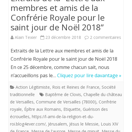
membres et amis de la
Confrérie Royale pour le
saint jour de Noël 2018”
sur
Alain Texier
23 décembre 2018
2 commentaires
Extrai
Extraits de la Lettre aux membres et amis de la
de
Confrérie Royale pour le saint jour de Noël 2018
En ce 25 décembre, comme chacun sait, nous
la
n’accueillons pas le…
Cliquez pour lire davantage »
“Lettr
Action Légitimiste
,
Rois et Reines de France
,
Société
aux
traditionnelle
Baptême de Clovis
,
Chapelle du château
memb
de Versailles
,
Commune de Versailles (78000)
,
Confrérie
royale
,
Épître aux Romains
,
Etiquette
,
Guérison des
et
écrouelles
,
https://l-ami-de-la-religion-et-du-
amis
roi.blog4ever.com/
,
Jérusalem
,
Jésus le Messie
,
Louis XIV
de
de France
,
Messe de l'aurore
,
Messe de minuit
,
Messe du