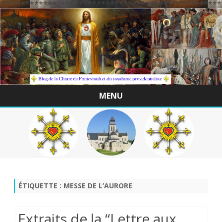
/*************************************************
MENU
Skip
to
content
ÉTIQUETTE :
MESSE DE L’AURORE
Extraits de la “Lettre aux