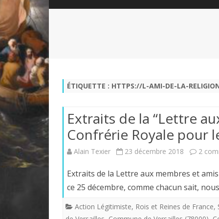
QUI SOMMES-NOUS?
ABÉCÉDAIRE DE LA CHARTE
LE FONDATEUR DE LA CHARTE
QUESTIONS/RÉPONSES
HISTORIQUE DES RENCONTRES
DÉVOTION AU SACRÉ-COEUR
L
NOUS SOUTENIR
LE ROYALISME RÉGENTISME
ÉTIQUETTE :
HTTPS://L-AMI-DE-LA-RELIGIO
QUIÉTISME?
Extraits de la “Lettre 
Confrérie Royale pour l
Alain Texier
23 décembre 2018
2 com
Extraits de la Lettre aux membres et amis
ce 25 décembre, comme chacun sait, nous 
Action Légitimiste
,
Rois et Reines de France
,
de Versailles
,
Commune de Versailles (78000)
,
Co