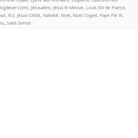
“Lettre
.blog4ever.com/
,
Jérusalem
,
Jésus le Messie
,
Louis XIV de France
,
aux
our
,
N.S. Jésus-Christ
,
Nativité
,
Noël
,
Noël Coypel
,
Pape PIe IX
,
membres
ms
,
Saint-Simon
et
amis
de
la
Confrérie
Royale
pour
le
saint
jour