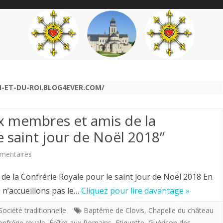
content
THÉME
AUTEUR
’ÉTENDARD
N-ET-DU-ROI.BLOG4EVER.COM/
aux membres et amis de la
e saint jour de Noël 2018”
sur
mentaires
Extraits
 de la Confrérie Royale pour le saint jour de Noël 2018 En
de
n’accueillons pas le…
Cliquez pour lire davantage »
la
Société traditionnelle
Baptême de Clovis
,
Chapelle du château
nfrérie royale
,
Épître aux Romains
,
Etiquette
,
Guérison des