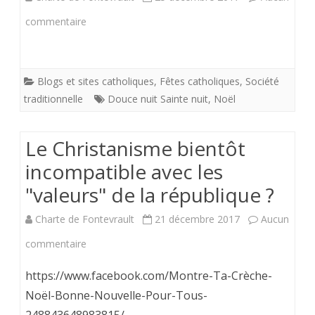
saint
sur
commentaire
jour
Saint
de
et
Blogs et sites catholiques
,
Fêtes catholiques
,
Société
Noël
joyeux
traditionnelle
Douce nuit Sainte nuit
,
Noël
2018”
Noël
Le Christanisme bientôt
2017.
incompatible avec les
"valeurs" de la république ?
Charte de Fontevrault
21 décembre 2017
Aucun
sur
commentaire
Le
https://www.facebook.com/Montre-Ta-Crèche-
Christanisme
Noël-Bonne-Nouvelle-Pour-Tous-