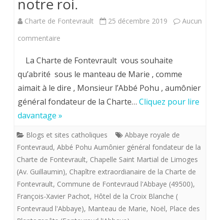
notre roi.
Charte de Fontevrault
25 décembre 2019
Aucun
sur
commentaire
Dévotion
La Charte de Fontevrault vous souhaite
à
qu’abrité sous le manteau de Marie , comme
aimait à le dire , Monsieur l’Abbé Pohu , aumônier
Marie
général fondateur de la Charte…
Cliquez pour lire
notre
davantage »
reine
Blogs et sites catholiques
Abbaye royale de
qui
Fontevraud
,
Abbé Pohu Aumônier général fondateur de la
nous
Charte de Fontevrault
,
Chapelle Saint Martial de Limoges
(Av. Guillaumin)
,
Chapître extraordianaire de la Charte de
a
Fontevrault
,
Commune de Fontevraud l'Abbaye (49500)
,
donné
François-Xavier Pachot
,
Hôtel de la Croix Blanche (
Fontevraud l'Abbaye)
,
Manteau de Marie
,
Noël
,
Place des
en