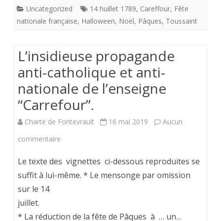
anti-
Uncategorized
14 huillet 1789
,
Careffour
,
Fête
nationale
nationale française
,
Halloween
,
Noël
,
Pâques
,
Toussaint
de
L’insidieuse propagande
l'enseigne
anti-catholique et anti-
"Carrefour".
nationale de l’enseigne
“Carrefour”.
Charte de Fontevrault
16 mai 2019
Aucun
sur
commentaire
L’insidieuse
Le texte des vignettes ci-dessous reproduites se
propagande
suffit à lui-même. * Le mensonge par omission
sur le 14
anti-
juillet.
catholique
* La réduction de la fête de Pâques à … un…