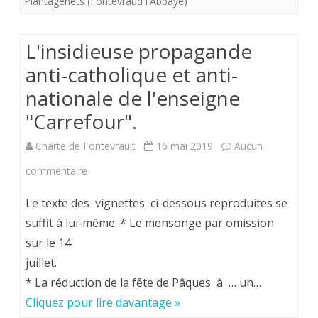
Plantagenêts (Fontevraud l'Abbaye)
cette
nuit
L'insidieuse propagande
de
anti-catholique et anti-
Noël,
nationale de l'enseigne
son
"Carrefour".
fils
Charte de Fontevrault
16 mai 2019
Aucun
notre
sur
commentaire
roi.
L'insidieuse
Le texte des vignettes ci-dessous reproduites se
propagande
suffit à lui-même. * Le mensonge par omission
sur le 14
anti-
juillet.
catholique
* La réduction de la fête de Pâques à … un…
et
Cliquez pour lire davantage »