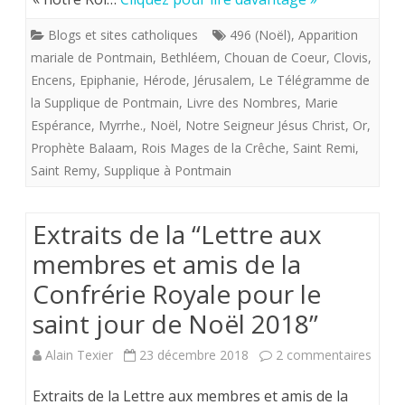
Pontmain.
Blogs et sites catholiques
496 (Noël)
,
Apparition
n°
mariale de Pontmain
,
Bethléem
,
Chouan de Coeur
,
Clovis
,
14
Encens
,
Epiphanie
,
Hérode
,
Jérusalem
,
Le Télégramme de
la Supplique de Pontmain
,
Livre des Nombres
,
Marie
–
Espérance
,
Myrrhe.
,
Noël
,
Notre Seigneur Jésus Christ
,
Or
,
08
Prophète Balaam
,
Rois Mages de la Crêche
,
Saint Remi
,
Saint Remy
,
Supplique à Pontmain
Janvier
2019
Extraits de la “Lettre aux
membres et amis de la
Confrérie Royale pour le
saint jour de Noël 2018”
sur
Alain Texier
23 décembre 2018
2 commentaires
Extrai
Extraits de la Lettre aux membres et amis de la