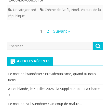
248843648983815/
bientôt
incompatible
Uncategorized
Crêche de Noêl
,
Noël
,
Valeurs de la
république
avec
les
Pagination
1
2
Suivant »
"valeurs"
des
de
Recherche
Reche
publications
pour:
la
république
ARTICLES RÉCENTS
?
Le mot de l’Aumônier : Providentialisme, quand tu nous
tiens…
A Loublande, le 6 juillet 2026 : la Supplique 20 – La Charte
3
Le mot de M. l’Aumônier : Un coup de maître…