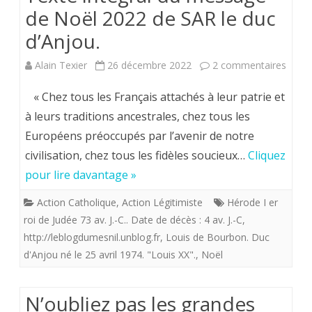
de Noël 2022 de SAR le duc
d’Anjou.
sur
Alain Texier
26 décembre 2022
2 commentaires
Texte
« Chez tous les Français attachés à leur patrie et
intégr
à leurs traditions ancestrales, chez tous les
Européens préoccupés par l’avenir de notre
du
civilisation, chez tous les fidèles soucieux…
Cliquez
mess
pour lire davantage »
de
Action Catholique
,
Action Légitimiste
Hérode I er
Noël
roi de Judée 73 av. J.-C.. Date de décès : 4 av. J.-C
,
2022
http://leblogdumesnil.unblog.fr
,
Louis de Bourbon. Duc
d'Anjou né le 25 avril 1974. "Louis XX".
,
Noël
de
SAR
N’oubliez pas les grandes
le