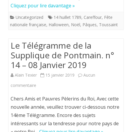
et
Cliquez pour lire davantage »
anti-
Uncategorized
14 huillet 1789
,
Careffour
,
Fête
nationale
nationale française
,
Halloween
,
Noël
,
Pâques
,
Toussaint
de
Le Télégramme de la
l’enseigne
Supplique de Pontmain. n°
“Carrefour”.
14 – 08 Janvier 2019
Alain Texier
15 janvier 2019
Aucun
sur
commentaire
Le
Chers Amis et Pauvres Pèlerins du Roi, Avec cette
Télégramme de
nouvelle année, veuillez trouver ci-dessous notre
14ème Télégramme. Encore des sujets
la
intéressants sur la tendresse pour notre pays de
Supplique de
« notre Roi…
Cliquez pour lire davantage »