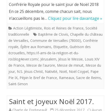
de
Confrérie Royale pour le saint jour de Noël 2018
En ce 25 décembre, comme chacun sait, nous
la
n’accueillons pas le…
Cliquez pour lire davantage »
“Lettr
Action Légitimiste
,
Rois et Reines de France
,
Société
aux
traditionnelle
Baptême de Clovis
,
Chapelle du château
memb
de Versailles
,
Commune de Versailles (78000)
,
Confrérie
royale
,
Épître aux Romains
,
Etiquette
,
Guérison des
et
écrouelles
,
https://l-ami-de-la-religion-et-du-
amis
roi.blog4ever.com/
,
Jérusalem
,
Jésus le Messie
,
Louis XIV
de
de France
,
Messe de l'aurore
,
Messe de minuit
,
Messe du
jour
,
N.S. Jésus-Christ
,
Nativité
,
Noël
,
Noël Coypel
,
Pape
la
PIe IX
,
Pépin le Bref de France
,
Rameaux
,
Sacre de Reims
,
Confr
Saint-Simon
Royal
pour
Saint et joyeux Noël 2017.
le
Charte de Fontevrault
25 décembre 2017
Aucun