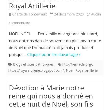
Royal Artillerie.
les
Charte de Fontevrault
24 décembre 2020
Aucun
fêtes
sur
commentaire
de
Noël
Noël.
NOËL NOËL Deux mille et vingt ans plus tard,
!
nous entrons dans le souvenir du plus beau conte
de Noël que l’humanité n’ait jamais produit, et
Noël
puisque…
Cliquez pour lire davantage »
nous
Blogs et sites catholiques
http://remacle.org/
,
dit
https://royalartillerie.blogspot.com/
,
Noël
,
Royal artillerie
l’ami
Royal
Dévotion à Marie notre
Artillerie.
reine qui nous a donné en
cette nuit de Noël, son fils