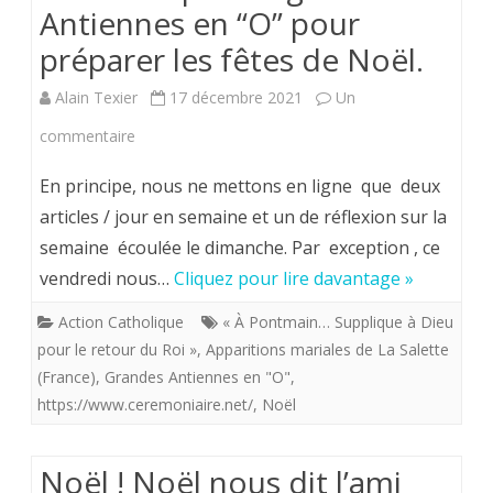
Antiennes en “O” pour
duc
préparer les fêtes de Noël.
d’Anj
Alain Texier
17 décembre 2021
Un
sur
commentaire
N’oubliez
En principe, nous ne mettons en ligne que deux
pas
articles / jour en semaine et un de réflexion sur la
semaine écoulée le dimanche. Par exception , ce
les
vendredi nous…
Cliquez pour lire davantage »
grandes
Action Catholique
« À Pontmain… Supplique à Dieu
Antiennes
pour le retour du Roi »
,
Apparitions mariales de La Salette
en
(France)
,
Grandes Antiennes en "O"
,
https://www.ceremoniaire.net/
“O”
,
Noël
pour
Noël ! Noël nous dit l’ami
préparer