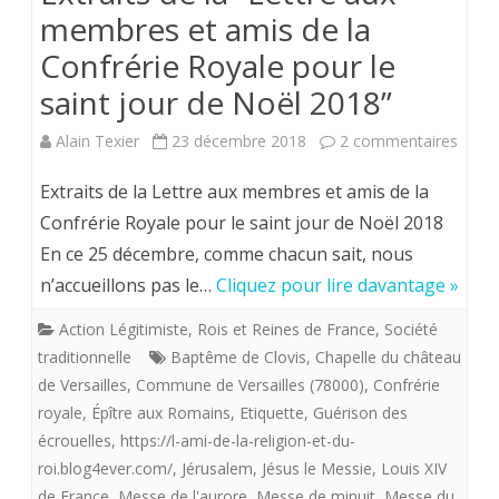
membres et amis de la
Confrérie Royale pour le
saint jour de Noël 2018”
sur
Alain Texier
23 décembre 2018
2 commentaires
Extrai
Extraits de la Lettre aux membres et amis de la
de
Confrérie Royale pour le saint jour de Noël 2018
En ce 25 décembre, comme chacun sait, nous
la
n’accueillons pas le…
Cliquez pour lire davantage »
“Lettr
Action Légitimiste
,
Rois et Reines de France
,
Société
aux
traditionnelle
Baptême de Clovis
,
Chapelle du château
memb
de Versailles
,
Commune de Versailles (78000)
,
Confrérie
royale
,
Épître aux Romains
,
Etiquette
,
Guérison des
et
écrouelles
,
https://l-ami-de-la-religion-et-du-
amis
roi.blog4ever.com/
,
Jérusalem
,
Jésus le Messie
,
Louis XIV
de
de France
,
Messe de l'aurore
,
Messe de minuit
,
Messe du