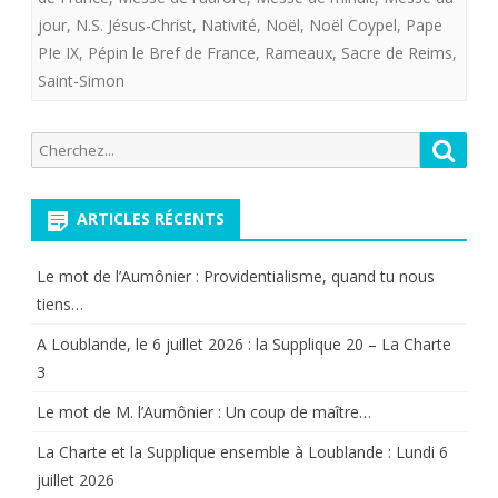
jour
,
N.S. Jésus-Christ
,
Nativité
,
Noël
,
Noël Coypel
,
Pape
la
PIe IX
,
Pépin le Bref de France
,
Rameaux
,
Sacre de Reims
,
Confr
Saint-Simon
Royal
Recherche
Reche
pour
pour:
le
ARTICLES RÉCENTS
saint
jour
Le mot de l’Aumônier : Providentialisme, quand tu nous
de
tiens…
Noël
A Loublande, le 6 juillet 2026 : la Supplique 20 – La Charte
3
2018”
Le mot de M. l’Aumônier : Un coup de maître…
La Charte et la Supplique ensemble à Loublande : Lundi 6
juillet 2026