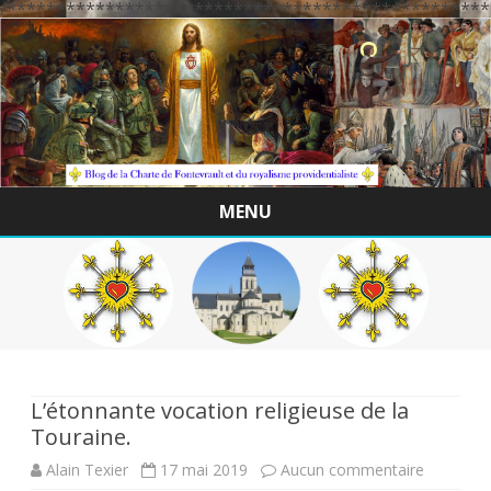
/*************************************************
MENU
Skip
to
content
L’étonnante vocation religieuse de la
Touraine.
sur
Alain Texier
17 mai 2019
Aucun commentaire