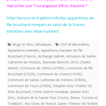
reprocher aux Tourangeaux d’être chauvins ?
http://lecture-et-tradition.info/les-apparitions-de-
lile-bouchard-rempart-et-salut-de-la-france-
entretien-avec-elise-humbert
Blogs et sites catholiques
1947 (8 décembre)
,
Apparitions mariales
,
Apparitions mariales de l'île
Bouchard (France)
,
Archange Gabriel
,
Armoiries de Sainte-
Catherine-de-Fierbois
,
Biennale Blanche 2019
,
Charles
Martel
,
Commune de Chinon (37500)
,
Commune de l'île
Bouchard (37220)
,
Commune de Lisieux (14100)
,
Commune de Sainte-Catherine-de-Fierbois (37800)
,
Commune de Tours (37000)
,
Dauphin-futur Charles VII
,
Elise Bouchard
,
II éme Guerre mondiale
,
Jeanne d'Arc
(Ste)
,
Oratoire de la Sainte Face (Tours)
,
Revue "Lecture et
Tradition"
,
Roi Clovis de France
,
Sainte Thérése de l'Enfant