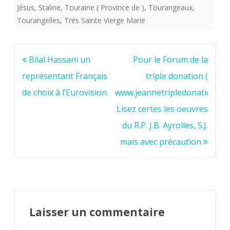
Jésus
,
Staline
,
Touraine ( Province de )
,
Tourangeaux
,
Tourangelles
,
Trés Sainte Vierge Marie
Navigation
Bilal Hassani un
Pour le Forum de la
de
représentant Français
triple donation (
l’article
de choix à l’Eurovision.
www.jeannetripledonation.for
Lisez certes les oeuvres
du R.P. J.B. Ayrolles, S.J.
mais avec précaution
Laisser un commentaire