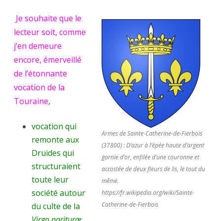
L’étonna
Je souhaite que le
vocation
lecteur soit, comme
religieuse
j’en demeure
de
encore, émerveillé
de l’étonnante
la
vocation de la
Touraine.
Touraine
,
vocation qui
Armes de Sainte-Catherine-de-Fierbois
remonte aux
(37800) : D’azur à l’épée haute d’argent
Druides qui
garnie d’or, enfilée d’une couronne et
structuraient
accostée de deux fleurs de lis, le tout du
toute leur
même.
société autour
https://fr.wikipedia.org/wiki/Sainte-
Catherine-de-Fierbois
du culte de la
Virgo parituræ
,