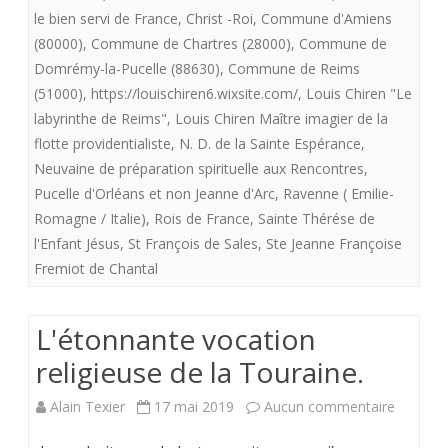
providentialiste”
le bien servi de France
,
Christ -Roi
,
Commune d'Amiens
offre
(80000)
,
Commune de Chartres (28000)
,
Commune de
Domrémy-la-Pucelle (88630)
,
Commune de Reims
aux
(51000)
,
https://louischiren6.wixsite.com/
,
Louis Chiren "Le
royalistes
labyrinthe de Reims"
,
Louis Chiren Maître imagier de la
flotte providentialiste
,
N. D. de la Sainte Espérance
,
“Le
Neuvaine de préparation spirituelle aux Rencontres
,
labyrinthe
Pucelle d'Orléans et non Jeanne d'Arc
,
Ravenne ( Emilie-
de
Romagne / Italie)
,
Rois de France
,
Sainte Thérése de
l'Enfant Jésus
,
St François de Sales
,
Ste Jeanne Françoise
Reims”
Fremiot de Chantal
L'étonnante vocation
religieuse de la Touraine.
sur
Alain Texier
17 mai 2019
Aucun commentaire
L'étonn