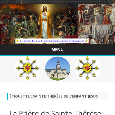
/*************************************************
MENU
Skip
to
content
ÉTIQUETTE :
SAINTE THÉRÉSE DE L’ENFANT JÉSUS
La Prière de Sainte Thérèse