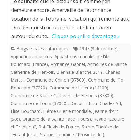
Je souhaite que le lecteur soit, comme j’en
vocatio
demeure encore, émerveillé de l’étonnante
vocation de la Touraine, vocation qui remonte aux
religieu
Druides qui structuraient toute leur société
de
autour du culte…
Cliquez pour lire davantage »
la
Blogs et sites catholiques
1947 (8 décembre)
,
Tourain
Apparitions mariales
,
Apparitions mariales de l'île
Bouchard (France)
,
Archange Gabriel
,
Armoiries de Sainte-
Catherine-de-Fierbois
,
Biennale Blanche 2019
,
Charles
Martel
,
Commune de Chinon (37500)
,
Commune de l'île
Bouchard (37220)
,
Commune de Lisieux (14100)
,
Commune de Sainte-Catherine-de-Fierbois (37800)
,
Commune de Tours (37000)
,
Dauphin-futur Charles VII
,
Elise Bouchard
,
II éme Guerre mondiale
,
Jeanne d'Arc
(Ste)
,
Oratoire de la Sainte Face (Tours)
,
Revue "Lecture
et Tradition"
,
Roi Clovis de France
,
Sainte Thérése de
l'Enfant Jésus
,
Staline
,
Touraine ( Province de )
,