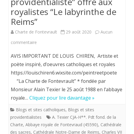
providentialiste” offre aux
royalistes “Le labyrinthe de
Reims”
Charte de Fontevrault
29 août 2020
Aucun
sur
commentaire
Louis
AVIS IMPORTANT DE LOUIS CHIREN, Artiste et
Chiren,
poète inspiré, d’oeuvres catholiques et royales
https://louischiren6.wixsite.com/peintreetpoete
Maître
“La Charte de Fontevrault” * fondée par
imagier
Monsieur Alain Texier le 25 août 1988 en l’abbaye
de
royale…
Cliquez pour lire davantage »
la
Blogs et sites catholiques
,
Blogs et sites
«
providentialistes
A. Texier CJA-H**. Pdt fond. de la
Charte
,
Abbaye royale de Fontevraud (45590)
,
Cathédrale
flotte
des sacres
,
Cathédrale Notre-Dame de Reims
,
Charles VII