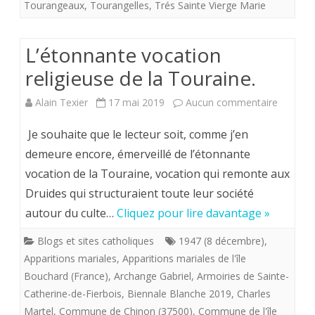
Tourangeaux
,
Tourangelles
,
Trés Sainte Vierge Marie
L’étonnante vocation
religieuse de la Touraine.
sur
Alain Texier
17 mai 2019
Aucun commentaire
L’étonn
Je souhaite que le lecteur soit, comme j’en
vocatio
demeure encore, émerveillé de l’étonnante
vocation de la Touraine, vocation qui remonte aux
religieu
Druides qui structuraient toute leur société
de
autour du culte…
Cliquez pour lire davantage »
la
Blogs et sites catholiques
1947 (8 décembre)
,
Tourain
Apparitions mariales
,
Apparitions mariales de l'île
Bouchard (France)
,
Archange Gabriel
,
Armoiries de Sainte-
Catherine-de-Fierbois
,
Biennale Blanche 2019
,
Charles
Martel
,
Commune de Chinon (37500)
,
Commune de l'île