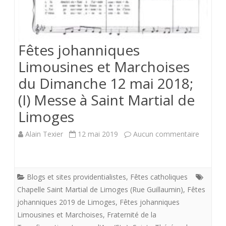
Fêtes johanniques
Limousines et Marchoises
du Dimanche 12 mai 2018;
(I) Messe à Saint Martial de
Limoges
sur
Alain Texier
12 mai 2019
Aucun commentaire
Fêtes
johanni
Blogs et sites providentialistes
,
Fêtes catholiques
Limousi
Chapelle Saint Martial de Limoges (Rue Guillaumin)
,
Fêtes
johanniques 2019 de Limoges
,
Fêtes johanniques
et
Limousines et Marchoises
,
Fraternité de la
Marchoi