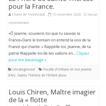
pour la France.
Charte de Fontevrault
15 novembre 2020
Aucun
sur
commentaire
La
«Ô Jeanne, souviens-toi que tu sauvas la
Prière
France»Dans le lointain on entend la voix de la
France qui chante :« Rappelle-toi, Jeanne, de ta
de
patrie !Rappelle-toi de tes vallons en…
Cliquez
Sainte
pour lire davantage »
Thérèse
Uncategorized
Pucelle d'Orléans et non Jeanne
pour
d'Arc
,
Sainte Thérése de l'Enfant Jésus
la
France.
Louis Chiren, Maître imagier
de la « flotte