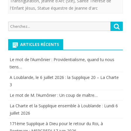
Transfiguration
,
Jeanne d'Arc (Ste)
,
Sainte Thérése de
du
l'Enfant Jésus
,
Statue équestre de Jeanne d'arc
Dimanc
Recherche
Reche
12
pour:
mai
ARTICLES RÉCENTS
2018;
(I)
Le mot de l’Aumônier : Providentialisme, quand tu nous
tiens…
Messe
A Loublande, le 6 juillet 2026 : la Supplique 20 – La Charte
à
3
Saint
Le mot de M. l’Aumônier : Un coup de maître…
Martial
La Charte et la Supplique ensemble à Loublande : Lundi 6
de
juillet 2026
Limoge
171ème Supplique à Dieu pour le retour du Roi, à
Pontmain : MERCREDI 17 juin 2026.