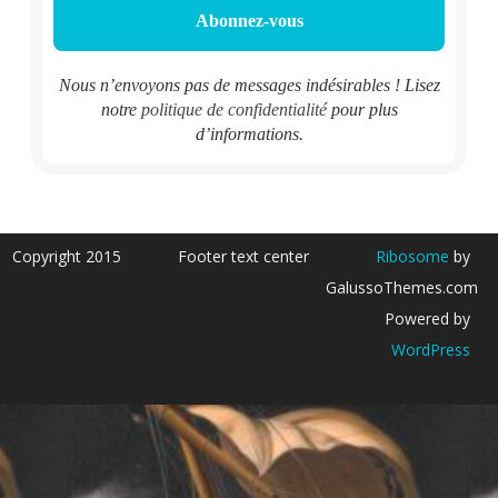
Nous n’envoyons pas de messages indésirables ! Lisez
notre
politique de confidentialité
pour plus
d’informations.
Copyright 2015
Footer text center
Ribosome
by
GalussoThemes.com
Powered by
WordPress