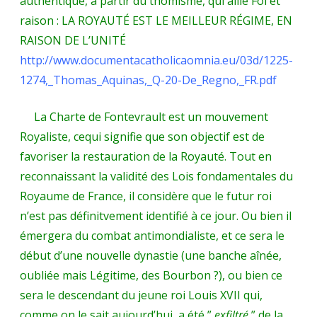
authentique, à partir du thomisme, qui allie Foi et
raison : LA ROYAUTÉ EST LE MEILLEUR RÉGIME, EN
RAISON DE L’UNITÉ
http://www.documentacatholicaomnia.eu/03d/1225-
1274,_Thomas_Aquinas,_Q-20-De_Regno,_FR.pdf
La Charte de Fontevrault est un mouvement
Royaliste, cequi signifie que son objectif est de
favoriser la restauration de la Royauté. Tout en
reconnaissant la validité des Lois fondamentales du
Royaume de France, il considère que le futur roi
n’est pas définitvement identifié à ce jour. Ou bien il
émergera du combat antimondialiste, et ce sera le
début d’une nouvelle dynastie (une banche aînée,
oubliée mais Légitime, des Bourbon ?), ou bien ce
sera le descendant du jeune roi Louis XVII qui,
comme on le sait aujourd’hui, a été ”
exfiltré
” de la