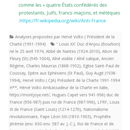
comme les « quatre États confédérés des
protestants
,
Juifs
,
francs-maçons
, et
métèques
.
https://fr.wikipedia.org/wiki/Anti-France
Analyses proposées par Hervé Volto ( Président de la
Charte (1991-1994)
" Louis XX' Duc d'Anjou (Bourbon)
né le 25 avril 1974
,
Abbé de Nantes (1924-2010)
,
Abon de
Fleury (St) (945-1004)
,
Aîné visible / Aîné salique
,
Ancien
Régime
,
Charles Maurras (1868-1952)
,
Eglise Saint-Paul de
Coussay
,
Epitre aux Ephésiens (St Paul)
,
Guy Augé (1938-
1994)
,
Hervé Volto ( CJA) Président de la Charte 1991-1994
H**
,
Hérvé Volto Ambassadeur de la Charte en iIalie
,
https://montjoye.net/
,
Hugues Capet vers 941-996) duc de
France (956-987) puis roi de France (987-996)
,
LFRF
,
Louis
IX de France (Saint Louis) (1214-1270)
,
Nationalisme
révolutionnaire
,
Pape Léon XIII (1810-1903)
,
Prophête
Jérémie (env. 650-env. 587 av. J.-C.)
,
Roi de France et de