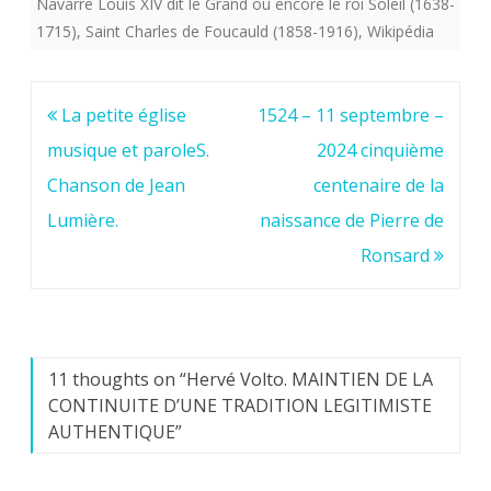
Navarre Louis XIV dit le Grand ou encore le roi Soleil (1638-
1715)
,
Saint Charles de Foucauld (1858-1916)
,
Wikipédia
Navigation
La petite église
1524 – 11 septembre –
de
musique et paroleS.
2024 cinquième
l’article
Chanson de Jean
centenaire de la
Lumière.
naissance de Pierre de
Ronsard
11 thoughts on “
Hervé Volto. MAINTIEN DE LA
CONTINUITE D’UNE TRADITION LEGITIMISTE
AUTHENTIQUE
”