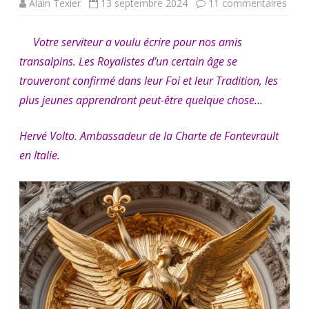
sur
Alain Texier
13 septembre 2024
11 commentaires
Herv
Votre serviteur a voulu écrire pour nos amis
Volto
transalpins. Les Royalistes d’un certain âge se
MAI
trouveront confirmé dans leur Foi et leur Tradition, les
DE
plus jeunes apprendront peut-être quelque chose…
LA
Hervé Volto. Ambassadeur de la Charte de Fontevrault
CON
en Italie.
D’U
TRA
LEGI
AUT