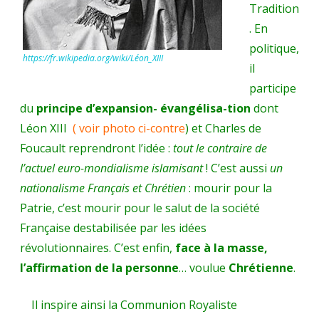
Tradition
. En
politique,
https://fr.wikipedia.org/wiki/Léon_XIII
il
participe
du
principe d’expansion- évangélisa-tion
dont
Léon XIII
( voir photo ci-contre
) et Charles de
Foucault reprendront l’idée :
tout le contraire de
l’actuel euro-mondialisme islamisant
! C’est aussi
un
nationalisme Français et Chrétien
: mourir pour la
Patrie, c’est mourir pour le salut de la société
Française destabilisée par les idées
révolutionnaires. C’est enfin,
face à la masse,
l’affirmation de la personne
… voulue
Chrétienne
.
Il inspire ainsi la Communion Royaliste