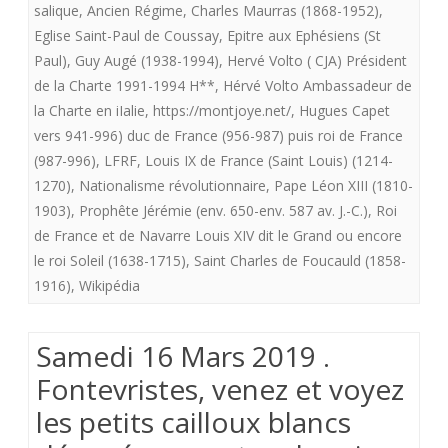
salique
,
Ancien Régime
,
Charles Maurras (1868-1952)
,
LEGITIMISTE
Eglise Saint-Paul de Coussay
,
Epitre aux Ephésiens (St
Paul)
,
Guy Augé (1938-1994)
,
Hervé Volto ( CJA) Président
AUTHENTIQUE
de la Charte 1991-1994 H**
,
Hérvé Volto Ambassadeur de
la Charte en iIalie
,
https://montjoye.net/
,
Hugues Capet
vers 941-996) duc de France (956-987) puis roi de France
(987-996)
,
LFRF
,
Louis IX de France (Saint Louis) (1214-
1270)
,
Nationalisme révolutionnaire
,
Pape Léon XIII (1810-
1903)
,
Prophête Jérémie (env. 650-env. 587 av. J.-C.)
,
Roi
de France et de Navarre Louis XIV dit le Grand ou encore
le roi Soleil (1638-1715)
,
Saint Charles de Foucauld (1858-
1916)
,
Wikipédia
Samedi 16 Mars 2019 .
Fontevristes, venez et voyez
les petits cailloux blancs