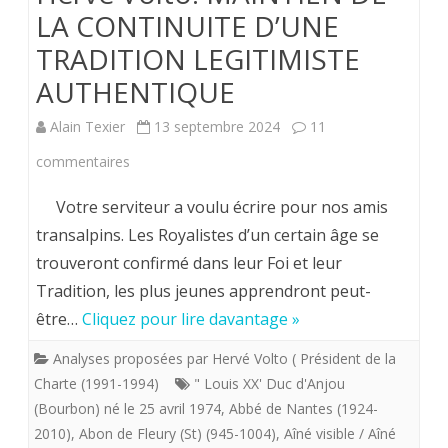
LA CONTINUITE D’UNE
TRADITION LEGITIMISTE
AUTHENTIQUE
Alain Texier
13 septembre 2024
11
sur
commentaires
Hervé
Votre serviteur a voulu écrire pour nos amis
Volto.
transalpins. Les Royalistes d’un certain âge se
trouveront confirmé dans leur Foi et leur
MAINTIEN
Tradition, les plus jeunes apprendront peut-
DE
être…
Cliquez pour lire davantage »
LA
Analyses proposées par Hervé Volto ( Président de la
CONTINUITE
Charte (1991-1994)
" Louis XX' Duc d'Anjou
D’UNE
(Bourbon) né le 25 avril 1974
,
Abbé de Nantes (1924-
2010)
,
Abon de Fleury (St) (945-1004)
,
Aîné visible / Aîné
TRADITION