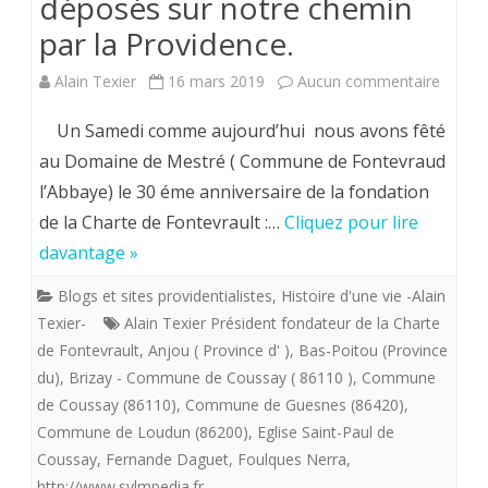
déposés sur notre chemin
par la Providence.
sur
Alain Texier
16 mars 2019
Aucun commentaire
Samed
Un Samedi comme aujourd’hui nous avons fêté
16
au Domaine de Mestré ( Commune de Fontevraud
l’Abbaye) le 30 éme anniversaire de la fondation
Mars
de la Charte de Fontevrault :…
Cliquez pour lire
2019
davantage »
.
Blogs et sites providentialistes
,
Histoire d'une vie -Alain
Fontev
Texier-
Alain Texier Président fondateur de la Charte
venez
de Fontevrault
,
Anjou ( Province d' )
,
Bas-Poitou (Province
du)
,
Brizay - Commune de Coussay ( 86110 )
,
Commune
et
de Coussay (86110)
,
Commune de Guesnes (86420)
,
voyez
Commune de Loudun (86200)
,
Eglise Saint-Paul de
Coussay
,
Fernande Daguet
,
Foulques Nerra
,
les
http://www.sylmpedia.fr
,