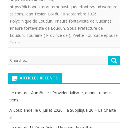
petits
https://dictionnaireordremonastiquedefontevraud.wordpre
caillou
ss.com
,
Jean Texier
,
Loi du 10 septembre 1926
,
Polyclinique de Loudun
,
Prieuré fontevriste de Guesnes
,
blancs
Prieuré fontevriste de Loudun
,
Sous-Préfecture de
dépos
Loudun
,
Touraine ( Province de )
,
Yvette Fourcade épouse
Texier
sur
notre
Recherche
Reche
chemi
pour:
par
ARTICLES RÉCENTS
la
Le mot de l’Aumônier : Providentialisme, quand tu nous
Provid
tiens…
A Loublande, le 6 juillet 2026 : la Supplique 20 – La Charte
3
Le mot de M. l’Aumônier : Un coup de maître…