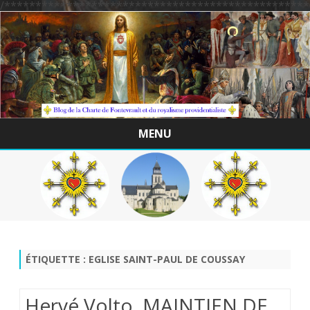
/*************************************************
MENU
Skip
to
content
ÉTIQUETTE :
EGLISE SAINT-PAUL DE COUSSAY
Hervé Volto. MAINTIEN DE