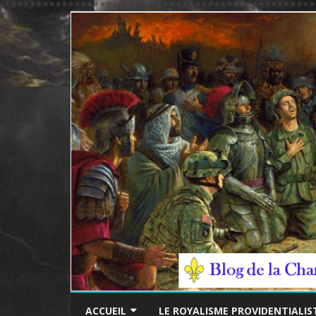
/*************************************************
ACCUEIL
LE ROYALISME PROVIDENTIALIS