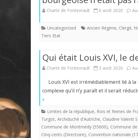
Charte de Fontevrault
6 août 2020
Au
Uncategorized
Ancien Régime
,
Clergé
,
h
Tiers Etat
Qui était Louis XVI, le d
Charte de Fontevrault
3 août 2020
Au
Louis XVI est irrémédiablement lié à la 
complexe qu’il n’y paraît et il serait rédu
»
Limites de la république
,
Rois et Reines de Fr
Turgot
,
Archiduché d'Autriche
,
Claudine Valenti 
Commune de Montmédy (55600)
,
Commune de 
Cinq-cents (Directoire)
,
Convention nationale (1