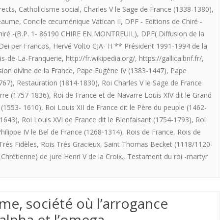
rects
,
Catholicisme social
,
Charles V le Sage de France (1338-1380)
,
simples”
ROI
Beaume
,
Concile œcuménique Vatican II
,
DPF - Editions de Chiré -
*.
DE
Chiré -(B.P. 1- 86190 CHIRE EN MONTREUIL)
,
DPF( Diffusion de la
Dei per Francos
,
Hervé Volto CJA- H ** Président 1991-1994 de la
FRANCE
uis-de-La-Franquerie
,
http://fr.wikipedia.org/
,
https://gallica.bnf.fr/
,
EST-
ion divine de la France
,
Pape Eugène IV (1383-1447)
,
Pape
IL
767)
,
Restauration (1814-1830)
,
Roi Charles V le Sage de France
rre (1757-1836)
,
Roi de France et de Navarre Louis XIV dit le Grand
LE
 (1553- 1610)
,
Roi Louis XII de France dit le Père du peuple (1462-
ROI
-1643)
,
Roi Louis XVI de France dit le Bienfaisant (1754-1793)
,
Roi
hilippe IV le Bel de France (1268-1314)
,
Rois de France
,
Rois de
TRES
Trés Fidèles
,
Rois Trés Gracieux
,
Saint Thomas Becket (1118/1120-
CHRETIEN
hrétienne) de jure Henri V de la Croix.
,
Testament du roi -martyr
?
–
ime, société où l’arrogance
Et
’alpha et l’omega.
pourquoi