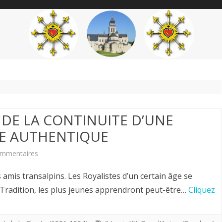
content
THÉME
AUTEUR
’ÉTENDARD
N DE LA CONTINUITE D’UNE
TE AUTHENTIQUE
sur
ommentaires
Hervé
amis transalpins. Les Royalistes d’un certain âge se
Volto.
r Tradition, les plus jeunes apprendront peut-être…
Cliquez
MAINTIEN