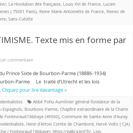
et
La
ire/
,
La révolution dite française
,
Louis XVI de France
,
Lucien
roi
leries ( 75001 Paris)
,
Reine Marie-Antoinette de France
,
Reines de
l’omega.
Croix
de
rre
,
Sans-Culotte
l’Ancien
régime
MISME. Texte mis en forme par
?
sur
cun commentaire
FONTEVRISME
du Prince Sixte de Bourbon-Parme (18886-1934)
ET
Bourbon-Parme Le traité d’Utrecht et les lois
…
Cliquez pour lire davantage »
LEGITIMISME.
Texte
identialistes
Abbé Pohu Aumônier général fondateur de la
-Espagnols
,
Bourbons-Parme
,
Chapître extraordinaire de la Charte
mis
 Fontevraud l'Abbaye (49500)
,
Commune de Sainte-Anne d'Auray
en
videntialiste
,
Henri d'Artois Comte de Chambord
,
Hervé Volto ( CJA)
nche ( Fontevraud l'Abbaye)
,
https://gallica.bnf.fr/
,
Lois
forme