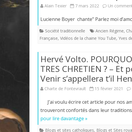
Alain Texier
7 mars 2022
Un comment
Lucienne Boyer chante” Parlez moi d’a
Société traditionnelle
Ancien Régime
,
Ch
Française
,
Vidéos de la chaine You Tube
,
Yves d
Hervé Volto. POURQUOI
TRES CHRETIEN ? – Et po
Venir s’appellera t’il He
Charte de Fontevrault
15 février 2021
J’ai voulu écrire cet article pour nos ami
trouveront confortés dans leur tradition
pour lire davantage »
Blogs et sites catholiques
,
Blogs et Sites roya