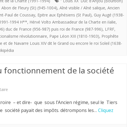
DE
nt de la Charte (1991-1994)
" Louis XX' Duc d'Anjou (Bourbon)
,
Abon de Fleury (St) (945-1004)
,
Aîné visible / Aîné salique
,
Ancien
LA
int-Paul de Coussay
,
Epitre aux Ephésiens (St Paul)
,
Guy Augé (1938-
CONTINUITE
e 1991-1994 H**
,
Hérvé Volto Ambassadeur de la Charte en iIalie
,
) duc de France (956-987) puis roi de France (987-996)
,
LFRF
,
D’UNE
ionalisme révolutionnaire
,
Pape Léon XIII (1810-1903)
,
Prophête
TRADITION
e et de Navarre Louis XIV dit le Grand ou encore le roi Soleil (1638-
LEGITIMISTE
ikipédia
AUTHENTIQUE
du fonctionnement de la société
sur
aire
Sur
ire – et dire- que sous l’Ancien régime, seul le Tiers
qui
e société payait des impôts. détrompons les…
Cliquez
pesait