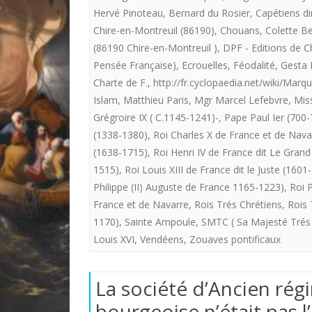
Hervé Pinoteau
,
Bernard du Rosier
,
Capétiens di
Chire-en-Montreuil (86190)
,
Chouans
,
Colette 
(86190 Chire-en-Montreuil )
,
DPF - Editions de 
Pensée Française)
,
Ecrouelles
,
Féodalité
,
Gesta 
Charte de F.
,
http://fr.cyclopaedia.net/wiki/Marq
Islam
,
Matthieu Paris
,
Mgr Marcel Lefebvre
,
Miss
Grégroire IX ( C.1145-1241)-
,
Pape Paul Ier (700-
(1338-1380)
,
Roi Charles X de France et de Nava
(1638-1715)
,
Roi Henri IV de France dit Le Grand
1515)
,
Roi Louis XIII de France dit le Juste (1601
Philippe (II) Auguste de France 1165-1223)
,
Roi P
France et de Navarre
,
Rois Trés Chrétiens
,
Rois 
1170)
,
Sainte Ampoule
,
SMTC ( Sa Majesté Trés C
Louis XVI
,
Vendéens
,
Zouaves pontificaux
La société d’Ancien rég
bourgeoise n’était pas l