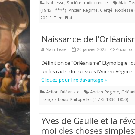
Noblesse
,
Société traditionnelle
Alain Te
(1945 - ****)
,
Ancien Régime
,
Clergé
,
Noblesse 
2021)
,
Tiers Etat
Naissance de l’Orléanis
Alain Texier
26 janvier 2023
Aucun co
Définition de “Orléanisme” Etymologie : d
un fils cadet du roi, sous l’Ancien Régime
Cliquez pour lire davantage »
Action Orléaniste
Ancien Régime
,
Orléan
Français Louis-Philippe Ier ( 1773-1830-1850)
Yves de Gaulle et la rév
moi des choses simples”