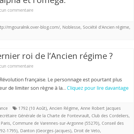
sur
cun commentaire
le
La
vrai
ttp://mgouralnik.over-blog.com/
,
Noblesse
,
Société d'Ancien régime
,
société
Roi
d’Ancien
de
régime,
France
ernier roi de l’Ancien régime ?
société
à
sur
cun commentaire
où
Venir
Qui
Révolution française. Le personnage est pourtant plus
l’arrogance
s’appellera
était
cteur de limiter son règne à la…
Cliquez pour lire davantage
bourgeoise
t’il
Louis
n’était
Henri
XVI,
ance
1792 (10 Août)
,
Ancien Régime
,
Anne Robert Jacques
pas
V
Secrétaire Générale de la Charte de Fontevrault
,
Club des Cordeliers
,
le
Paris
,
Commune de Varennes-sur-Argonne (55270)
,
Conseil des
l’alpha
de
dernier
792-1795)
,
Danton (Georges-Jacques)
,
Droit de Veto
,