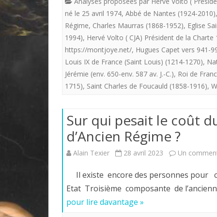
Analyses proposées par Hervé Volto ( Préside
né le 25 avril 1974
,
Abbé de Nantes (1924-2010)
Régime
,
Charles Maurras (1868-1952)
,
Eglise Sa
1994)
,
Hervé Volto ( CJA) Président de la Chart
https://montjoye.net/
,
Hugues Capet vers 941-996
Louis IX de France (Saint Louis) (1214-1270)
,
Nat
Jérémie (env. 650-env. 587 av. J.-C.)
,
Roi de Franc
1715)
,
Saint Charles de Foucauld (1858-1916)
,
W
Sur qui pesait le coût 
d’Ancien Régime ?
Alain Texier
28 avril 2023
Un comment
Il existe encore des personnes pour cro
Etat Troisième composante de l’ancienn
pour lire davantage »