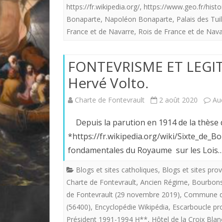
https://fr.wikipedia.org/
,
https://www.geo.fr/histo
Bonaparte
,
Napoléon Bonaparte
,
Palais des Tui
France et de Navarre
,
Rois de France et de Nava
FONTEVRISME ET LEGITI
Hervé Volto.
Charte de Fontevrault
2 août 2020
Au
Depuis la parution en 1914 de la thèse 
*https://fr.wikipedia.org/wiki/Sixte_de_
fondamentales du Royaume sur les Lois
Blogs et sites catholiques
,
Blogs et sites prov
Charte de Fontevrault
,
Ancien Régime
,
Bourbons
de Fontevrault (29 novembre 2019)
,
Commune de
(56400)
,
Encyclopédie Wikipédia
,
Escarboucle pro
Président 1991-1994 H**
,
Hôtel de la Croix Bla