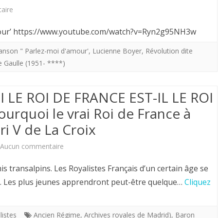
sur
aire
Yves
mour’ https://www.youtube.com/watch?v=Ryn2g95NH3w
de
anson " Parlez-moi d'amour'
,
Lucienne Boyer
,
Révolution dite
Gaulle
e Gaulle (1951- ****)
et
 LE ROI DE FRANCE EST-IL LE ROI
la
urquoi le vrai Roi de France à
révolution
nri V de La Croix
dite
française.
sur
Aucun commentaire
“Redites
Hervé
s transalpins. Les Royalistes Français d’un certain âge se
moi
Volto.
s. Les plus jeunes apprendront peut-être quelque…
Cliquez
des
POURQUOI
choses
LE
listes
Ancien Régime
,
Archives royales de Madrid)
,
Baron