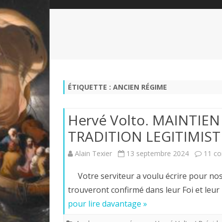
QUI SOMMES-NOUS?
ABÉCÉDAIRE DE LA CHARTE
LE FONDATEUR DE LA CHARTE
QUESTIONS/RÉPONSES
HISTORIQUE DES RENCONTRES
DÉVOTION AU SACRÉ-COEUR
L
NOUS SOUTENIR
LE ROYALISME RÉGENTISME
ÉTIQUETTE :
ANCIEN RÉGIME
QUIÉTISME?
Hervé Volto. MAINTIE
TRADITION LEGITIMIS
Alain Texier
13 septembre 2024
11 c
Votre serviteur a voulu écrire pour nos 
trouveront confirmé dans leur Foi et leu
pour lire davantage »