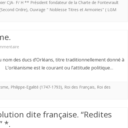
le
xier CJA- F/ H ** Président fondateur de la Charte de Fontevrault
(Second Ordre)
,
Ouvrage " Noblesse Titres et Armoiries" ( LGM
coût
du
fonctionnement
me.
de
sur
mmentaire
la
Naissance
u nom des ducs d’Orléans, titre traditionnellement donné à
société
de
. L’orléanisme est le courant ou l’attitude politique…
d’Ancien
l’Orléanisme.
Régime
isme
,
Philippe-Egalité (1747-1793)
,
Roi des Français
,
Roi des
?
olution dite française. “Redites
 *.