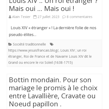
Louis XIV .. Uh roi étranger ?
(2)
Mais oui … Mais oui !
sur
Alain Texier
27 juillet 2023
8 commentaires
Louis
Louis XIV « étranger » ! La dernière folie de nos
XIV
pseudo-élites…
..
Société traditionnelle
https://www.jesuisfrancais.blog/
,
Louis XIV ; un roi
Uh
étranger
,
Roi de France et de Navarre Louis XIV dit le
roi
Grand ou encore le roi Soleil (1638-1715)
étranger
?
Bottin mondain. Pour son
Mais
mariage le promis à le choix
oui
entre Lavallière, Cravate ou
Noeud papillon .
…