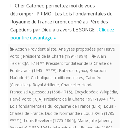
question
Suite
I. Cher Catoneo permettez moi de vous
aux
détromper : PRIMO : Les Lois Fondamentales du
Royaume de France furent donné au Père des
doutes
Capétiens par Dieu à travers LE SONGE…
Cliquez
de
pour lire davantage »
Royal
Action Providentialiste
,
Analyses proposées par Hervé
Artillerie
Volto ( Président de la Charte (1991-1994)
Alain
sur
Texier CJA- F/ H ** Président fondateur de la Charte de
Fontevrault (1945 - ****)
,
Batards royaux
,
Bourbon-
le
Naündorff
,
Catholiques traditionnalistes
,
Catonéo
providentia
(Cardaillac)- Royal Artillerie
,
Chancelier Henri-
Françoisd'Aguesseau (1668-1715)
,
Encyclopédie Wikipédia
,
de
Hervé Volto ( CJA) Président de la Charte 1991-1994 H**
,
la
Lois fondamentales du Royaume de France (LFR)
,
Louis -
Charte
Charles de France. Duc de Normandie ( Louis XVII) (1785-
**** )
,
Louis Revelière (1775-1866)
,
Marie-Julie Jahenny
de
(Voyante) (1850-1941)
,
Marquis de La Franquerie ( 1901-