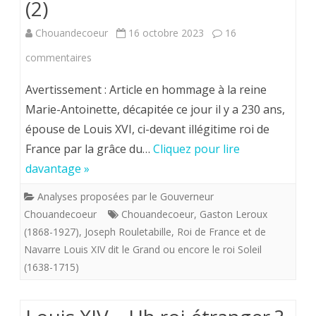
(2)
l’hum
Chouandecoeur
16 octobre 2023
16
?
sur
commentaires
le
Avertissement : Article en hommage à la reine
mot
Marie-Antoinette, décapitée ce jour il y a 230 ans,
épouse de Louis XVI, ci-devant illégitime roi de
du
France par la grâce du…
Cliquez pour lire
Gouverneur
davantage »
:
Analyses proposées par le Gouverneur
Louis
Chouandecoeur
Chouandecoeur
,
Gaston Leroux
XIV
(1868-1927)
,
Joseph Rouletabille
,
Roi de France et de
Navarre Louis XIV dit le Grand ou encore le roi Soleil
–
(1638-1715)
Attention
Danger