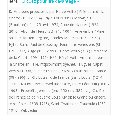
être…
Cliquez pour lire davantage »
LA
Analyses proposées par Hervé Volto ( Président de la
CONTINUITE
Charte (1991-1994)
" Louis XX' Duc d'Anjou
D’UNE
(Bourbon) né le 25 avril 1974
,
Abbé de Nantes (1924-
2010)
,
Abon de Fleury (St) (945-1004)
,
Aîné visible / Aîné
TRADITION
salique
,
Ancien Régime
,
Charles Maurras (1868-1952)
,
LEGITIMISTE
Eglise Saint-Paul de Coussay
,
Epitre aux Ephésiens (St
Paul)
,
Guy Augé (1938-1994)
,
Hervé Volto ( CJA) Président
AUTHENTIQUE
de la Charte 1991-1994 H**
,
Hérvé Volto Ambassadeur de
la Charte en iIalie
,
https://montjoye.net/
,
Hugues Capet
vers 941-996) duc de France (956-987) puis roi de France
(987-996)
,
LFRF
,
Louis IX de France (Saint Louis) (1214-
1270)
,
Nationalisme révolutionnaire
,
Pape Léon XIII (1810-
1903)
,
Prophête Jérémie (env. 650-env. 587 av. J.-C.)
,
Roi
de France et de Navarre Louis XIV dit le Grand ou encore
le roi Soleil (1638-1715)
,
Saint Charles de Foucauld (1858-
1916)
,
Wikipédia