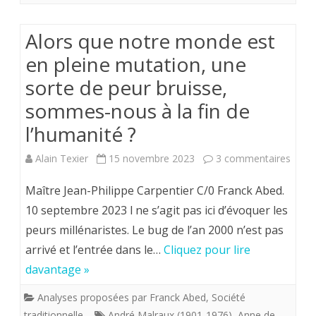
finale
Alors que notre monde est
en pleine mutation, une
sorte de peur bruisse,
sommes-nous à la fin de
l’humanité ?
sur
Alain Texier
15 novembre 2023
3 commentaires
Alors
Maître Jean-Philippe Carpentier C/0 Franck Abed.
que
10 septembre 2023 l ne s’agit pas ici d’évoquer les
peurs millénaristes. Le bug de l’an 2000 n’est pas
notre
arrivé et l’entrée dans le…
Cliquez pour lire
mond
davantage »
est
Analyses proposées par Franck Abed
,
Société
en
traditionnelle
André Malraux (1901-1976)
,
Anne de