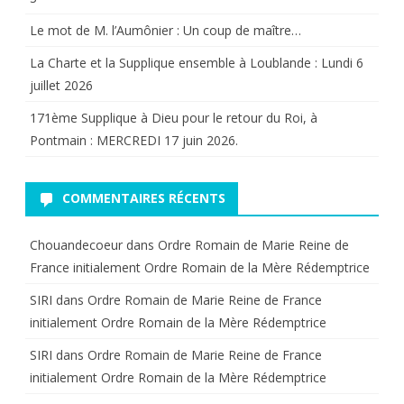
fait
Le mot de M. l’Aumônier : Un coup de maître…
une
La Charte et la Supplique ensemble à Loublande : Lundi 6
piqure
juillet 2026
de
171ème Supplique à Dieu pour le retour du Roi, à
Pontmain : MERCREDI 17 juin 2026.
rappel.
COMMENTAIRES RÉCENTS
Chouandecoeur
dans
Ordre Romain de Marie Reine de
France initialement Ordre Romain de la Mère Rédemptrice
SIRI
dans
Ordre Romain de Marie Reine de France
initialement Ordre Romain de la Mère Rédemptrice
SIRI
dans
Ordre Romain de Marie Reine de France
initialement Ordre Romain de la Mère Rédemptrice