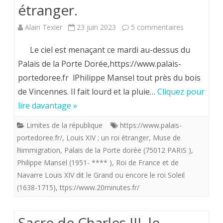
étranger.
Cravate
sur
ou
Alain Texier
23 juin 2023
5 commentaires
La
Noeud
Le ciel est menaçant ce mardi au-dessus du
république
papillon
Palais de la Porte Dorée,https://www.palais-
portedoree.fr lPhilippe Mansel tout près du bois
continue
.
de Vincennes. Il fait lourd et la pluie…
Cliquez pour
ses
lire davantage »
conneries.
Limites de la république
https://www.palais-
Louis
portedoree.fr/
,
Louis XIV ; un roi étranger
,
Muse de
XIV
l!iimmigration
,
Palais de la Porte dorée (75012 PARIS )
,
Philippe Mansel (1951- **** )
,
Roi de France et de
un
Navarre Louis XIV dit le Grand ou encore le roi Soleil
roi
(1638-1715)
,
ttps://www.20minutes.fr/
étranger.
Sacre de Charles III. le