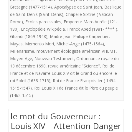
plein
Bretagne (1477-1514)
,
Apocalypse de Saint Jean
,
Basilique
de Saint-Denis (Saint-Denis)
,
Chapelle Sixtine ( Vatican-
mutat
Rome)
,
Ecoles paroissiales
,
Empereur Marc-Aurèle (121-
une
180)
,
Encyclopédie Wikipédia
,
Franck Abed (1981- **** )
,
Ghandi (1869-1948)
,
Maître Jean-Philippe Carpentier
,
sorte
Mayas
,
Memento Mori
,
Michel-Ange (1475-1564)
,
de
Millénarisme
,
mouvement écologiste américain VHEMT
,
peur
Moyen-Age
,
Nouveau Testament
,
Ordonnance royale du
13 décembre 1698
,
revue américaine "Science"
,
Roi de
bruis
France et de Navarre Louis XIV dit le Grand ou encore le
somm
roi Soleil (1638-1715)
,
Roi de France François Ier ( 1494-
1515-1547)
,
Roi Louis XII de France dit le Père du peuple
nous
(1462-1515)
à
la
le mot du Gouverneur :
fin
Louis XIV – Attention Danger
de