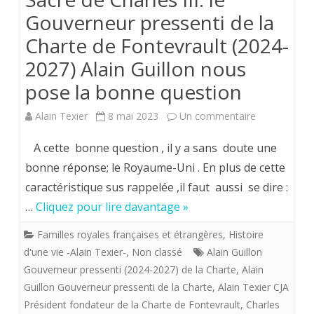
Gouverneur pressenti de la
Charte de Fontevrault (2024-
2027) Alain Guillon nous
pose la bonne question
sur
Alain Texier
8 mai 2023
Un commentaire
Sacre
A cette bonne question , il y a sans doute une
de
bonne réponse; le Royaume-Uni . En plus de cette
caractéristique sus rappelée ,il faut aussi se dire :
Charles
…
Cliquez pour lire davantage »
III.
Familles royales françaises et étrangères
,
Histoire
le
d'une vie -Alain Texier-
,
Non classé
Alain Guillon
Gouverneur
Gouverneur pressenti (2024-2027) de la Charte
,
Alain
Guillon Gouverneur pressenti de la Charte
,
Alain Texier CJA
pressenti
Président fondateur de la Charte de Fontevrault
,
Charles
de