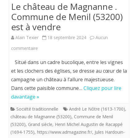
Le château de Magnanne .
Commune de Menil (53200)
est à vendre
Alain Texier
18 septembre 2024
Aucun
sur
commentaire
Le
Situé dans un cadre bucolique, entre les vignes
château
et les clochers des églises, se dresse au cœur de la
campagne un château à l’allure majestueuse.
de
Dans cette paisible commune…
Cliquez pour lire
Magnanne
davantage »
.
Société traditionnelle
André Le Nôtre (1613-1700)
,
Commune
château de Magnanne (53200)
,
Commune de Menil
de
(53200)
,
Grand siècle
,
Henri Michel Augustin de Racappé
(1694-1755)
,
https://www.admagazine.fr/
,
Jules Hardouin-
Menil