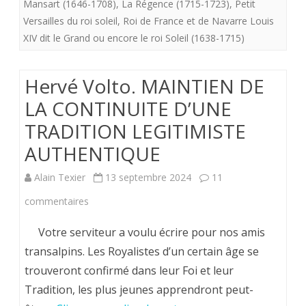
Mansart (1646-1708)
,
La Régence (1715-1723)
,
Petit
(53200)
Versailles du roi soleil
,
Roi de France et de Navarre Louis
XIV dit le Grand ou encore le roi Soleil (1638-1715)
est
à
Hervé Volto. MAINTIEN DE
vendre
LA CONTINUITE D’UNE
TRADITION LEGITIMISTE
AUTHENTIQUE
Alain Texier
13 septembre 2024
11
sur
commentaires
Hervé
Votre serviteur a voulu écrire pour nos amis
Volto.
transalpins. Les Royalistes d’un certain âge se
trouveront confirmé dans leur Foi et leur
MAINTIEN
Tradition, les plus jeunes apprendront peut-
DE