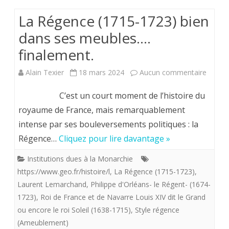
La Régence (1715-1723) bien
dans ses meubles….
finalement.
sur
Alain Texier
18 mars 2024
Aucun commentaire
La
C’est un court moment de l’histoire du
Régen
royaume de France, mais remarquablement
intense par ses bouleversements politiques : la
(1715-
Régence…
Cliquez pour lire davantage »
1723)
Institutions dues à la Monarchie
bien
https://www.geo.fr/histoire/l
,
La Régence (1715-1723)
,
dans
Laurent Lemarchand
,
Philippe d'Orléans- le Régent- (1674-
1723)
,
Roi de France et de Navarre Louis XIV dit le Grand
ses
ou encore le roi Soleil (1638-1715)
,
Style régence
meubl
(Ameublement)