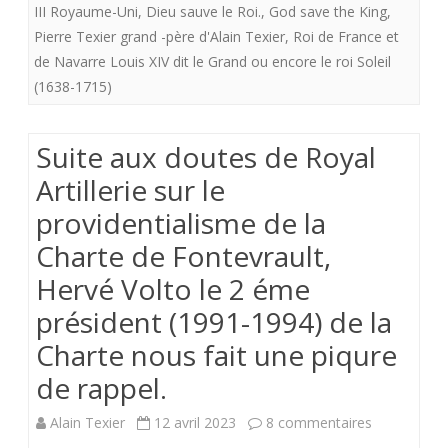
III Royaume-Uni
,
Dieu sauve le Roi.
,
God save the King
,
la
Pierre Texier grand -père d'Alain Texier
,
Roi de France et
de Navarre Louis XIV dit le Grand ou encore le roi Soleil
Charte
(1638-1715)
de
Fontevrault
Suite aux doutes de Royal
(2024-
Artillerie sur le
2027)
providentialisme de la
Alain
Charte de Fontevrault,
Guillon
Hervé Volto le 2 éme
nous
président (1991-1994) de la
Charte nous fait une piqure
pose
de rappel.
la
bonne
sur
Alain Texier
12 avril 2023
8 commentaires