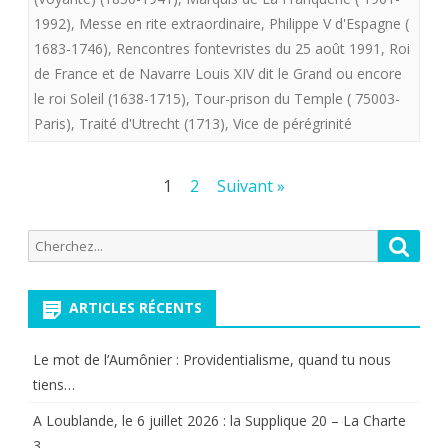
Fontevrault
1992)
,
Messe en rite extraordinaire
,
Philippe V d'Espagne (
1683-1746)
,
Rencontres fontevristes du 25 août 1991
,
Roi
Hervé
de France et de Navarre Louis XIV dit le Grand ou encore
Volto
le roi Soleil (1638-1715)
,
Tour-prison du Temple ( 75003-
le
Paris)
,
Traité d'Utrecht (1713)
,
Vice de pérégrinité
2
Pagination
1
2
Suivant »
éme
des
président
Recherche
Reche
publications
(1991-
pour:
1994)
ARTICLES RÉCENTS
de
Le mot de l’Aumônier : Providentialisme, quand tu nous
la
tiens…
Charte
A Loublande, le 6 juillet 2026 : la Supplique 20 – La Charte
nous
3