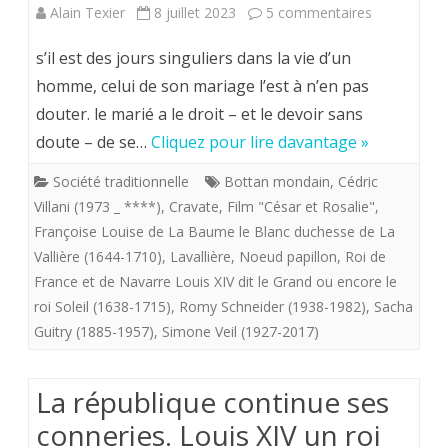
Mais
sur
Alain Texier
8 juillet 2023
5 commentaires
oui
Bottin
s’il est des jours singuliers dans la vie d’un
!
mondain.
homme, celui de son mariage l’est à n’en pas
douter. le marié a le droit – et le devoir sans
Pour
doute – de se…
Cliquez pour lire davantage »
son
Société traditionnelle
Bottan mondain
,
Cédric
mariage
Villani (1973 _ ****)
,
Cravate
,
Film "César et Rosalie"
,
le
Françoise Louise de La Baume le Blanc duchesse de La
Vallière (1644-1710)
,
Lavallière
,
Noeud papillon
,
Roi de
promis
France et de Navarre Louis XIV dit le Grand ou encore le
à
roi Soleil (1638-1715)
,
Romy Schneider (1938-1982)
,
Sacha
le
Guitry (1885-1957)
,
Simone Veil (1927-2017)
choix
La république continue ses
entre
conneries. Louis XIV un roi
Lavallière,