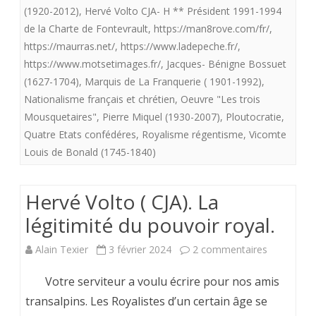
(1920-2012)
,
Hervé Volto CJA- H ** Président 1991-1994
REPUBLI
de la Charte de Fontevrault
,
https://man8rove.com/fr/
,
OU
https://maurras.net/
,
https://www.ladepeche.fr/
,
MONARC
https://www.motsetimages.fr/
,
Jacques- Bénigne Bossuet
(1627-1704)
,
Marquis de La Franquerie ( 1901-1992)
,
?
Nationalisme français et chrétien
,
Oeuvre "Les trois
Mousquetaires"
,
Pierre Miquel (1930-2007)
,
Ploutocratie
,
Quatre Etats confédéres
,
Royalisme régentisme
,
Vicomte
Louis de Bonald (1745-1840)
Hervé Volto ( CJA). La
légitimité du pouvoir royal.
sur
Alain Texier
3 février 2024
2 commentaires
Hervé
Votre serviteur a voulu écrire pour nos amis
Volto
transalpins. Les Royalistes d’un certain âge se