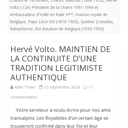
Charles le Teméraire
,
Charles Maurras (1868-1952)
,
Hervé
Volto ( CJA) Président de la Charte 1991-1994 et
Ambassadeur d'Icelle en Italie H**
,
maison royale de
Belgique
,
Pape Léon XIII (1810-1903)
,
Quebec (Canada)
,
Rattachisme
,
Roi Baudoin de Belgique (1930-1993)
Hervé Volto. MAINTIEN DE
LA CONTINUITE D’UNE
TRADITION LEGITIMISTE
AUTHENTIQUE
Alain Texier
13 septembre 2024
11
sur
commentaires
Hervé
Votre serviteur a voulu écrire pour nos amis
Volto.
transalpins. Les Royalistes d’un certain âge se
trouveront confirmé dans leur Foi et leur
MAINTIEN