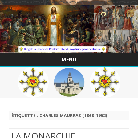
/*************************************************
MENU
Skip
to
content
ÉTIQUETTE :
CHARLES MAURRAS (1868-1952)
LA MONARCHIE ,