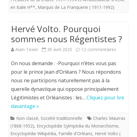
ROI
en Italie H**
,
Marquis de La Franquerie ( 1911-1992)
EST-
IL
Hervé Volto. Pourquoi
A
sommes nous Régentistes ?
NOUVEAU
sur
Alain Texier
30 avril 2025
12 commentaires
POSSIBLE
Hervé
On nous demande : -Pourquoi n’êtes vous pas
EN
Volto.
pour le prince Jean d’Orléans ? Nous répondons
FRANCE ?
nous ne participons naturellement pas à la
Pourquoi
querelle dynastique qui oppose principalement
sommes
Légitimistes et Orléanistes : les…
Cliquez pour lire
nous
davantage »
Régentist
Non classé
,
Société traditionnelle
Charles Maurras
?
(1868-1952)
,
Encyclopédie Sylmpédia du Monarchisme
,
Encyclopédie Wikipédia
,
Famille d'Orléans
,
Hervé Volto (