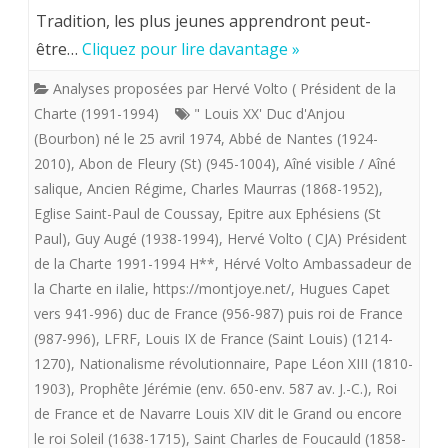
Tradition, les plus jeunes apprendront peut-
DE
être…
Cliquez pour lire davantage »
LA
Analyses proposées par Hervé Volto ( Président de la
CONTINUITE
Charte (1991-1994)
" Louis XX' Duc d'Anjou
D’UNE
(Bourbon) né le 25 avril 1974
,
Abbé de Nantes (1924-
2010)
,
Abon de Fleury (St) (945-1004)
,
Aîné visible / Aîné
TRADITION
salique
,
Ancien Régime
,
Charles Maurras (1868-1952)
,
LEGITIMISTE
Eglise Saint-Paul de Coussay
,
Epitre aux Ephésiens (St
Paul)
,
Guy Augé (1938-1994)
,
Hervé Volto ( CJA) Président
AUTHENTIQUE
de la Charte 1991-1994 H**
,
Hérvé Volto Ambassadeur de
la Charte en iIalie
,
https://montjoye.net/
,
Hugues Capet
vers 941-996) duc de France (956-987) puis roi de France
(987-996)
,
LFRF
,
Louis IX de France (Saint Louis) (1214-
1270)
,
Nationalisme révolutionnaire
,
Pape Léon XIII (1810-
1903)
,
Prophête Jérémie (env. 650-env. 587 av. J.-C.)
,
Roi
de France et de Navarre Louis XIV dit le Grand ou encore
le roi Soleil (1638-1715)
,
Saint Charles de Foucauld (1858-