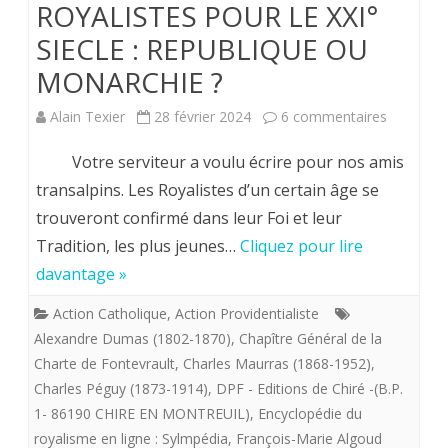
ROYALISTES POUR LE XXI°
tête
SIECLE : REPUBLIQUE OU
de
MONARCHIE ?
turc
des
sur
Alain Texier
28 février 2024
6 commentaires
royalistes.
Hervé
Votre serviteur a voulu écrire pour nos amis
Volto.
transalpins. Les Royalistes d’un certain âge se
trouveront confirmé dans leur Foi et leur
PERSPEC
Tradition, les plus jeunes…
Cliquez pour lire
ROYALIS
davantage »
POUR
Action Catholique
,
Action Providentialiste
LE
Alexandre Dumas (1802-1870)
,
Chapître Général de la
XXI°
Charte de Fontevrault
,
Charles Maurras (1868-1952)
,
Charles Péguy (1873-1914)
,
DPF - Editions de Chiré -(B.P.
SIECLE
1- 86190 CHIRE EN MONTREUIL)
,
Encyclopédie du
:
royalisme en ligne : Sylmpédia
,
François-Marie Algoud