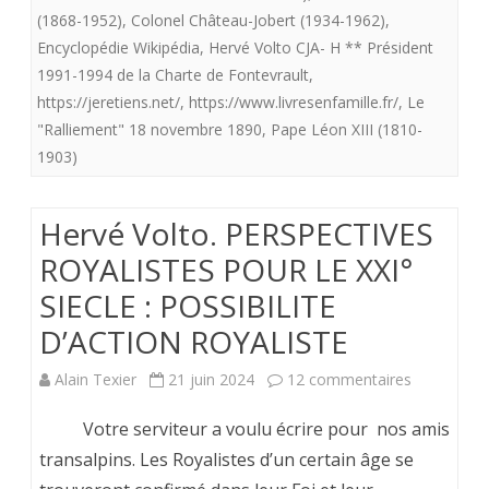
: LES
(1868-1952)
,
Colonel Château-Jobert (1934-1962)
,
Encyclopédie Wikipédia
,
Hervé Volto CJA- H ** Président
TROIS
1991-1994 de la Charte de Fontevrault
,
CONTRAI
https://jeretiens.net/
,
https://www.livresenfamille.fr/
,
Le
"Ralliement" 18 novembre 1890
,
Pape Léon XIII (1810-
DU
1903)
ROYALIS
Hervé Volto. PERSPECTIVES
ROYALISTES POUR LE XXI°
SIECLE : POSSIBILITE
D’ACTION ROYALISTE
sur
Alain Texier
21 juin 2024
12 commentaires
Hervé
Votre serviteur a voulu écrire pour nos amis
Volto.
transalpins. Les Royalistes d’un certain âge se