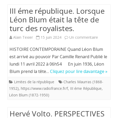
III éme république. Lorsque
Léon Blum était la tête de
turc des royalistes.
sur
Alain Texier
15 juin 2024
Un commentaire
III
HISTOIRE CONTEMPORAINE Quand Léon Blum
éme
est arrivé au pouvoir Par Camille Renard Publié le
lundi 11 avril 2022 à 06h54 En juin 1936, Léon
république.
Blum prend la tête…
Cliquez pour lire davantage »
Lorsque
Limites de la république
Charles Maurras (1868-
Léon
1952)
,
https://www.radiofrance.fr/f
,
III éme République
,
Blum
Léon Blum (1872-1950)
était
la
Hervé Volto. PERSPECTIVES