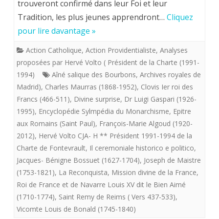
trouveront confirmé dans leur Foi et leur
(
Tradition, les plus jeunes apprendront…
Cliquez
CJA).
pour lire davantage »
La
Action Catholique
,
Action Providentialiste
,
Analyses
légitimité
proposées par Hervé Volto ( Président de la Charte (1991-
du
1994)
Aîné salique des Bourbons
,
Archives royales de
Madrid)
,
Charles Maurras (1868-1952)
,
Clovis Ier roi des
pouvoir
Francs (466-511)
,
Divine surprise
,
Dr Luigi Gaspari (1926-
royal.
1995)
,
Encyclopédie Sylmpédia du Monarchisme
,
Epitre
aux Romains (Saint Paul)
,
François-Marie Algoud (1920-
2012)
,
Hervé Volto CJA- H ** Président 1991-1994 de la
Charte de Fontevrault
,
Il ceremoniale historico e politico
,
Jacques- Bénigne Bossuet (1627-1704)
,
Joseph de Maistre
(1753-1821)
,
La Reconquista
,
Mission divine de la France
,
Roi de France et de Navarre Louis XV dit le Bien Aimé
(1710-1774)
,
Saint Remy de Reims ( Vers 437-533)
,
Vicomte Louis de Bonald (1745-1840)