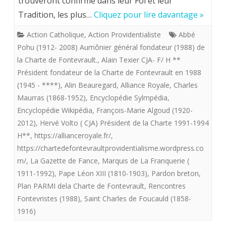
trouveront confirmé dans leur Foi et leur
PERSPECT
Tradition, les plus…
Cliquez pour lire davantage »
ROYALIST
Action Catholique
,
Action Providentialiste
Abbé
POUR
Pohu (1912- 2008) Aumônier général fondateur (1988) de
LE
la Charte de Fontevrault.
,
Alain Texier CJA- F/ H **
Président fondateur de la Charte de Fontevrault en 1988
XXI°
(1945 - ****)
,
Alin Beauregard
,
Alliance Royale
,
Charles
SIECLE
Maurras (1868-1952)
,
Encyclopédie Sylmpédia
,
:
Encyclopédie Wikipédia
,
François-Marie Algoud (1920-
2012)
,
Hervé Volto ( CJA) Président de la Charte 1991-1994
POSSIBILI
H**
,
https://allianceroyale.fr/
,
D’ACTION
https://chartedefontevraultprovidentialisme.wordpress.co
m/
,
La Gazette de Fance
,
Marquis de La Franquerie (
ROYALIS
1911-1992)
,
Pape Léon XIII (1810-1903)
,
Pardon breton
,
Plan PARMI dela Charte de Fontevrault
,
Rencontres
Fontevristes (1988)
,
Saint Charles de Foucauld (1858-
1916)