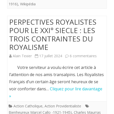
1916)
,
Wikipédia
PERPECTIVES ROYALISTES
POUR LE XXI° SIECLE : LES
TROIS CONTRAINTES DU
ROYALISME
sur
Alain Texier
17 juillet 2024
6 commentaires
PERPECTI
Votre serviteur a voulu écrire cet article à
ROYALIST
l’attention de nos amis transalpins. Les Royalistes
Français d’un certain âge seront heureux de se
POUR
voir conforter dans…
Cliquez pour lire davantage
LE
»
XXI°
Action Catholique
,
Action Providentialiste
SIECLE
Bienheureux Marcel Callo -1921-1945)
,
Charles Maurras