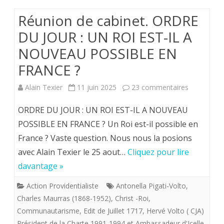
Réunion de cabinet. ORDRE
DU JOUR : UN ROI EST-IL A
NOUVEAU POSSIBLE EN
FRANCE ?
sur
Alain Texier
11 juin 2025
23 commentaires
Réunion
ORDRE DU JOUR : UN ROI EST-IL A NOUVEAU
de
POSSIBLE EN FRANCE ? Un Roi est-il possible en
France ? Vaste question. Nous nous la posions
cabinet.
avec Alain Texier le 25 aout…
Cliquez pour lire
ORDRE
davantage »
DU
Action Providentialiste
Antonella Pigati-Volto
,
JOUR
Charles Maurras (1868-1952)
,
Christ -Roi
,
: UN
Communautarisme
,
Edit de Juillet 1717
,
Hervé Volto ( CJA)
Président de la Charte 1991-1994 et Ambassadeur d'Icelle