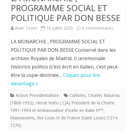
PROGRAMME SOCIAL ET
POLITIQUE PAR DON BESSE
sur
Alain Texier
16 juillet 2025
6 commentaires
LA
LA MONARCHIE , PROGRAMME SOCIAL ET
MONARCH
POLITIQUE PAR DON BESSE Conservé dans les
archives Royales de Madrid, Il ceremoniale
,
historico politico (c’est écrit en italien, c’est peut-
PROGRA
être la copie destinée…
Cliquez pour lire
SOCIAL
davantage »
ET
Action Providentialiste
Carlistes
,
Charles Maurras
POLITIQU
(1868-1952)
,
Hervé Volto ( CJA) Président de la Charte
1991-1994 et Ambassadeur d'Icelle en Italie H**
,
PAR
Maurassiens
,
Roi Louis IX de France (Saint Louis) (1214-
DON
1270)
BESSE