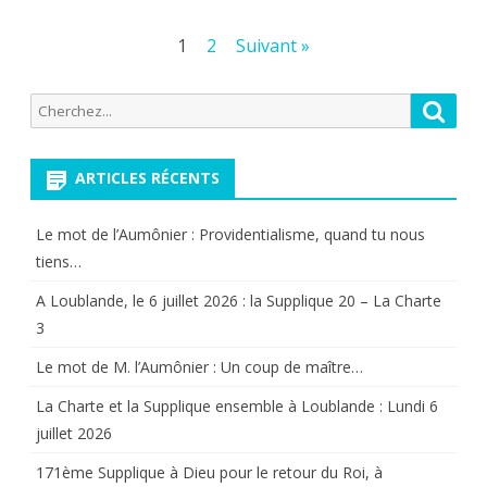
Pagination
1
2
Suivant »
des
Recherche
Reche
publications
pour:
ARTICLES RÉCENTS
Le mot de l’Aumônier : Providentialisme, quand tu nous
tiens…
A Loublande, le 6 juillet 2026 : la Supplique 20 – La Charte
3
Le mot de M. l’Aumônier : Un coup de maître…
La Charte et la Supplique ensemble à Loublande : Lundi 6
juillet 2026
171ème Supplique à Dieu pour le retour du Roi, à