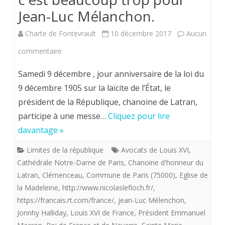
Jean-Luc Mélanchon.
Charte de Fontevrault
10 décembre 2017
Aucun
sur
commentaire
Marie-
Samedi 9 décembre , jour anniversaire de la loi du
Madeleine,Louis
9 décembre 1905 sur la laïcite de l’État, le
président de la République, chanoine de Latran,
XVI;
participe à une messe…
Cliquez pour lire
Marie-
davantage »
Antoinette
Limites de la république
Avocats de Louis XVI
,
et
Cathédrale Notre-Dame de Paris
,
Chanoine d'honneur du
Johnny
Latran
,
Clémenceau
,
Commune de Paris (75000)
,
Eglise de
la Madeleine
,
http://www.nicolaslefloch.fr/
,
c'est
https://francais.rt.com/france/
,
jean-Luc Mélenchon
,
beaucoup
Jonnhy Halliday
,
Louis XVI de France
,
Président Emmanuel