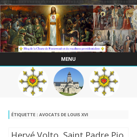
/*************************************************
MENU
Skip
to
content
ÉTIQUETTE :
AVOCATS DE LOUIS XVI
Hervé Volto. Saint Padre Pio