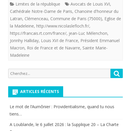
Limites de la république
Avocats de Louis XVI
,
et
Cathédrale Notre-Dame de Paris
,
Chanoine d'honneur du
Johnny
Latran
,
Clémenceau
,
Commune de Paris (75000)
,
Eglise de
la Madeleine
,
http://www.nicolaslefloch.fr/
,
c’est
https://francais.rt.com/france/
,
jean-Luc Mélenchon
,
beaucoup
Jonnhy Halliday
,
Louis XVI de France
,
Président Emmanuel
Macron
,
Roi de France et de Navarre
,
Sainte Marie-
trop
Madeleine
pour
Jean-
Recherche
Reche
pour:
Luc
Mélanchon.
ARTICLES RÉCENTS
Le mot de l’Aumônier : Providentialisme, quand tu nous
tiens…
A Loublande, le 6 juillet 2026 : la Supplique 20 – La Charte