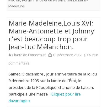
Macron
,
Roi de France et de Navarre
,
Sainte Marie-
trop
Madeleine
pour
Jean-
Marie-Madeleine,Louis XVI;
Luc
Marie-Antoinette et Johnny
Mélanchon.
c’est beaucoup trop pour
Jean-Luc Mélanchon.
Charte de Fontevrault
10 décembre 2017
Aucun
sur
commentaire
Marie-
Samedi 9 décembre , jour anniversaire de la loi du
Madeleine,Louis
9 décembre 1905 sur la laïcite de l’État, le
président de la République, chanoine de Latran,
XVI;
participe à une messe…
Cliquez pour lire
Marie-
davantage »
Antoinette