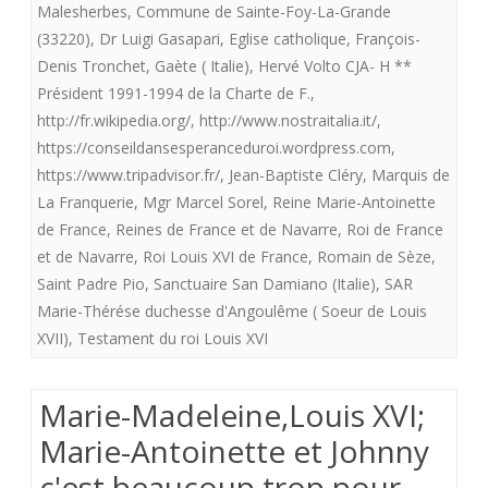
Malesherbes
,
Commune de Sainte-Foy-La-Grande
de
(33220)
,
Dr Luigi Gasapari
,
Eglise catholique
,
François-
Denis Tronchet
,
Gaète ( Italie)
,
Hervé Volto CJA- H **
Louis
Président 1991-1994 de la Charte de F.
,
XVI.
http://fr.wikipedia.org/
,
http://www.nostraitalia.it/
,
(
https://conseildansesperanceduroi.wordpress.com
,
https://www.tripadvisor.fr/
,
Jean-Baptiste Cléry
,
Marquis de
Seconde
La Franquerie
,
Mgr Marcel Sorel
,
Reine Marie-Antoinette
mise
de France
,
Reines de France et de Navarre
,
Roi de France
et de Navarre
,
Roi Louis XVI de France
,
Romain de Sèze
,
en
Saint Padre Pio
,
Sanctuaire San Damiano (Italie)
,
SAR
ligne
Marie-Thérése duchesse d'Angoulême ( Soeur de Louis
que
XVII)
,
Testament du roi Louis XVI
j’espère
Marie-Madeleine,Louis XVI;
correcte).
Marie-Antoinette et Johnny
c'est beaucoup trop pour