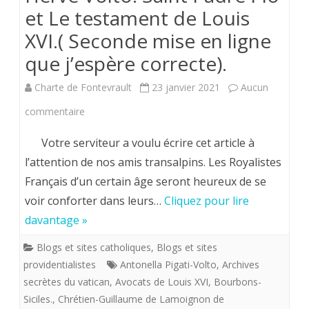
et Le testament de Louis
XVI.( Seconde mise en ligne
que j’espère correcte).
Charte de Fontevrault
23 janvier 2021
Aucun
sur
commentaire
Hervé
Votre serviteur a voulu écrire cet article à
Volto.
l’attention de nos amis transalpins. Les Royalistes
Français d’un certain âge seront heureux de se
Saint
voir conforter dans leurs…
Cliquez pour lire
Padre
davantage »
Pio
Blogs et sites catholiques
,
Blogs et sites
et
providentialistes
Antonella Pigati-Volto
,
Archives
Le
secrètes du vatican
,
Avocats de Louis XVI
,
Bourbons-
Siciles.
,
Chrétien-Guillaume de Lamoignon de
testament