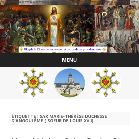
/*************************************************
MENU
Skip
to
content
ÉTIQUETTE :
SAR MARIE-THÉRÉSE DUCHESSE
D’ANGOULÊME ( SOEUR DE LOUIS XVII)