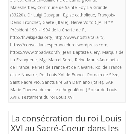
testament
Malesherbes
,
Commune de Sainte-Foy-La-Grande
de
(33220)
,
Dr Luigi Gasapari
,
Eglise catholique
,
François-
Denis Tronchet
,
Gaète ( Italie)
,
Hervé Volto CJA- H **
Louis
Président 1991-1994 de la Charte de F.
,
XVI.
http://fr.wikipedia.org/
,
http://www.nostraitalia.it/
,
(
https://conseildansesperanceduroi.wordpress.com
,
https://www.tripadvisor.fr/
,
Jean-Baptiste Cléry
,
Marquis de
Seconde
La Franquerie
,
Mgr Marcel Sorel
,
Reine Marie-Antoinette
mise
de France
,
Reines de France et de Navarre
,
Roi de France
et de Navarre
,
Roi Louis XVI de France
,
Romain de Sèze
,
en
Saint Padre Pio
,
Sanctuaire San Damiano (Italie)
,
SAR
ligne
Marie-Thérése duchesse d'Angoulême ( Soeur de Louis
que
XVII)
,
Testament du roi Louis XVI
j’espère
La consécration du roi Louis
correcte).
XVI au Sacré-Coeur dans les