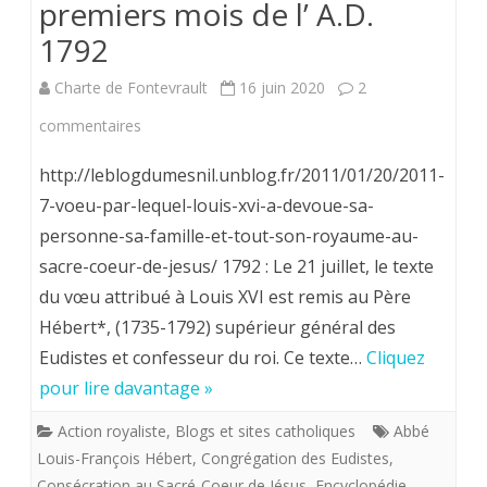
premiers mois de l’ A.D.
1792
Charte de Fontevrault
16 juin 2020
2
sur
commentaires
La
http://leblogdumesnil.unblog.fr/2011/01/20/2011-
consécration
7-voeu-par-lequel-louis-xvi-a-devoue-sa-
personne-sa-famille-et-tout-son-royaume-au-
du
sacre-coeur-de-jesus/ 1792 : Le 21 juillet, le texte
roi
du vœu attribué à Louis XVI est remis au Père
Louis
Hébert*, (1735-1792) supérieur général des
XVI
Eudistes et confesseur du roi. Ce texte…
Cliquez
pour lire davantage »
au
Sacré-
Action royaliste
,
Blogs et sites catholiques
Abbé
Louis-François Hébert
,
Congrégation des Eudistes
,
Coeur
Consécration au Sacré-Coeur de Jésus
,
Encyclopédie