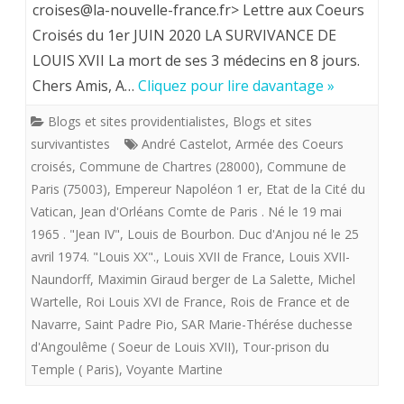
XVII
croises@la-nouvelle-france.fr> Lettre aux Coeurs
Croisés du 1er JUIN 2020 LA SURVIVANCE DE
n’est
LOUIS XVII La mort de ses 3 médecins en 8 jours.
pas
Chers Amis, A…
Cliquez pour lire davantage »
mort
Blogs et sites providentialistes
,
Blogs et sites
au
survivantistes
André Castelot
,
Armée des Coeurs
Temple.
croisés
,
Commune de Chartres (28000)
,
Commune de
Paris (75003)
,
Empereur Napoléon 1 er
,
Etat de la Cité du
Trois
Vatican
,
Jean d'Orléans Comte de Paris . Né le 19 mai
de
1965 . "Jean IV"
,
Louis de Bourbon. Duc d'Anjou né le 25
avril 1974. "Louis XX".
,
Louis XVII de France
,
Louis XVII-
de
Naundorff
,
Maximin Giraud berger de La Salette
,
Michel
ses
Wartelle
,
Roi Louis XVI de France
,
Rois de France et de
médecins
Navarre
,
Saint Padre Pio
,
SAR Marie-Thérése duchesse
d'Angoulême ( Soeur de Louis XVII)
,
Tour-prison du
sont
Temple ( Paris)
,
Voyante Martine
morts