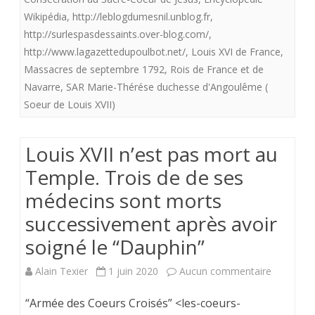
dans
Wikipédia
,
http://leblogdumesnil.unblog.fr
,
http://surlespasdessaints.over-blog.com/
,
les
http://www.lagazettedupoulbot.net/
,
Louis XVI de France
,
premiers
Massacres de septembre 1792
,
Rois de France et de
mois
Navarre
,
SAR Marie-Thérése duchesse d'Angoulême (
Soeur de Louis XVII)
de
l’
Louis XVII n’est pas mort au
A.D.
Temple. Trois de de ses
1792
médecins sont morts
successivement après avoir
soigné le “Dauphin”
sur
Alain Texier
1 juin 2020
Aucun commentaire
Louis
“Armée des Coeurs Croisés” <les-coeurs-