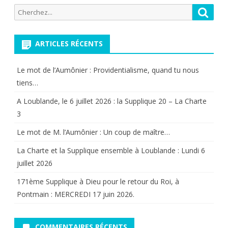
successi
Recherche
Reche
pour:
après
avoir
ARTICLES RÉCENTS
soigné
Le mot de l’Aumônier : Providentialisme, quand tu nous
le
tiens…
“Dauphin
A Loublande, le 6 juillet 2026 : la Supplique 20 – La Charte
3
Le mot de M. l’Aumônier : Un coup de maître…
La Charte et la Supplique ensemble à Loublande : Lundi 6
juillet 2026
171ème Supplique à Dieu pour le retour du Roi, à
Pontmain : MERCREDI 17 juin 2026.
COMMENTAIRES RÉCENTS