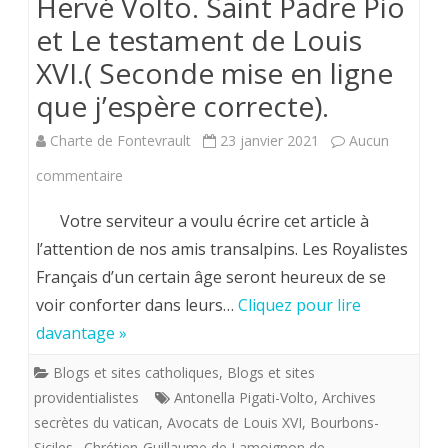
Hervé Volto. Saint Padre Pio
et Le testament de Louis
XVI.( Seconde mise en ligne
que j’espère correcte).
Charte de Fontevrault
23 janvier 2021
Aucun
sur
commentaire
Hervé
Votre serviteur a voulu écrire cet article à
Volto.
l’attention de nos amis transalpins. Les Royalistes
Français d’un certain âge seront heureux de se
Saint
voir conforter dans leurs…
Cliquez pour lire
Padre
davantage »
Pio
Blogs et sites catholiques
,
Blogs et sites
et
providentialistes
Antonella Pigati-Volto
,
Archives
Le
secrètes du vatican
,
Avocats de Louis XVI
,
Bourbons-
Siciles.
,
Chrétien-Guillaume de Lamoignon de