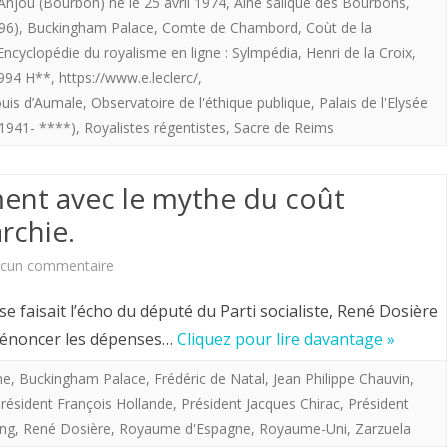
Contes
'Anjou (Bourbon) né le 25 avril 1974
,
Aîné salique des Bourbons
,
96)
,
Buckingham Palace
,
Comte de Chambord
,
Coùt de la
et
Encyclopédie du royalisme en ligne : Sylmpédia
,
Henri de la Croix
,
légendes.
1994 H**
,
https://www.e.leclerc/
,
uis d’Aumale
,
Observatoire de l'éthique publique
,
Palais de l'Elysée
Le
1941- ****)
,
Royalistes régentistes
,
Sacre de Reims
coût
de
ement avec le mythe du coût
la
rchie.
royauté.
sur
cun commentaire
Pour
se faisait l’écho du député du Parti socialiste, René Dosière
en
e dénoncer les dépenses…
Cliquez pour lire davantage »
finir
ne
,
Buckingham Palace
,
Frédéric de Natal
,
Jean Philippe Chauvin
,
résident François Hollande
,
Président Jacques Chirac
,
Président
définitivement
ing
,
René Dosière
,
Royaume d'Espagne
,
Royaume-Uni
,
Zarzuela
avec