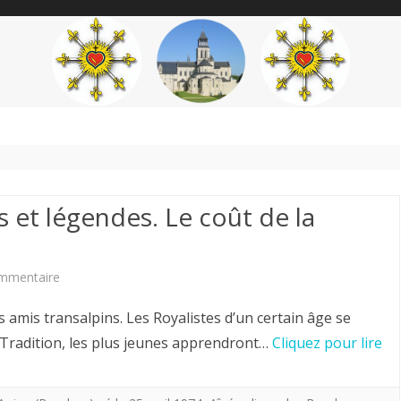
content
THÉME
AUTEUR
’ÉTENDARD
s et légendes. Le coût de la
sur
mmentaire
Hervé
amis transalpins. Les Royalistes d’un certain âge se
Volto.
r Tradition, les plus jeunes apprendront…
Cliquez pour lire
CJA.