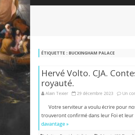
QUI SOMMES-NOUS?
ABÉCÉDAIRE DE LA CHARTE
LE FONDATEUR DE LA CHARTE
QUESTIONS/RÉPONSES
HISTORIQUE DES RENCONTRES
DÉVOTION AU SACRÉ-COEUR
L
NOUS SOUTENIR
LE ROYALISME RÉGENTISME
ÉTIQUETTE :
BUCKINGHAM PALACE
QUIÉTISME?
Hervé Volto. CJA. Conte
royauté.
Alain Texier
29 décembre 2023
Un co
Votre serviteur a voulu écrire pour nos 
trouveront confirmé dans leur Foi et leu
davantage »