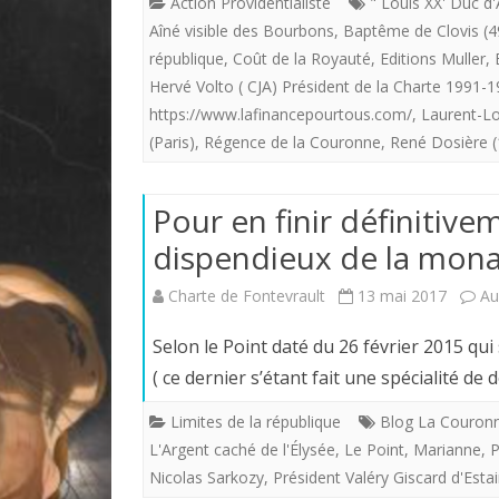
Action Providentialiste
" Louis XX' Duc d
Aîné visible des Bourbons
,
Baptême de Clovis (4
république
,
Coût de la Royauté
,
Editions Muller
,
Hervé Volto ( CJA) Président de la Charte 1991-
https://www.lafinancepourtous.com/
,
Laurent-Lo
(Paris)
,
Régence de la Couronne
,
René Dosière (
Pour en finir définitiv
dispendieux de la mona
Charte de Fontevrault
13 mai 2017
Au
Selon le Point daté du 26 février 2015 qui 
( ce dernier s’étant fait une spécialité d
Limites de la république
Blog La Couron
L'Argent caché de l'Élysée
,
Le Point
,
Marianne
,
P
Nicolas Sarkozy
,
Président Valéry Giscard d'Esta