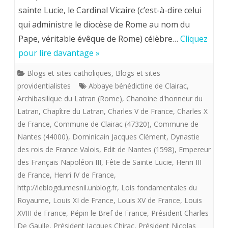
décembre.
sainte Lucie, le Cardinal Vicaire (c’est-à-dire celui
qui administre le diocèse de Rome au nom du
Messe
Pape, véritable évêque de Rome) célèbre…
Cliquez
en
pour lire davantage »
l’
Blogs et sites catholiques
,
Blogs et sites
Archibasilique
providentialistes
Abbaye bénédictine de Clairac
,
du
Archibasilique du Latran (Rome)
,
Chanoine d'honneur du
Latran
,
Chapître du Latran
,
Charles V de France
,
Charles X
Latran
de France
,
Commune de Clairac (47320)
,
Commune de
-
Nantes (44000)
,
Dominicain Jacques Clément
,
Dynastie
des rois de France Valois
,
Edit de Nantes (1598)
,
Empereur
ROME-
des Français Napoléon III
,
Fête de Sainte Lucie
,
Henri III
à
de France
,
Henri IV de France
,
l’intention
http://leblogdumesnil.unblog.fr
,
Lois fondamentales du
Royaume
,
Louis XI de France
,
Louis XV de France
,
Louis
du
XVIII de France
,
Pépin le Bref de France
,
Président Charles
bonheur
De Gaulle
,
Président Jacques Chirac
,
Président Nicolas