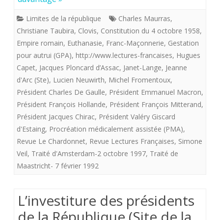
la
Limites de la république
Charles Maurras
,
France
Christiane Taubira
,
Clovis
,
Constitution du 4 octobre 1958
,
!
Empire romain
,
Euthanasie
,
Franc-Maçonnerie
,
Gestation
pour autrui (GPA)
,
http://www.lectures-francaises
,
Hugues
Capet
,
Jacques Ploncard d’Assac
,
Janet-Lange
,
Jeanne
d'Arc (Ste)
,
Lucien Neuwirth
,
Michel Fromentoux
,
Président Charles De Gaulle
,
Président Emmanuel Macron
,
Président François Hollande
,
Président François Mitterand
,
Président Jacques Chirac
,
Président Valéry Giscard
d'Estaing
,
Procréation médicalement assistée (PMA)
,
Revue Le Chardonnet
,
Revue Lectures Françaises
,
Simone
Veil
,
Traité d'Amsterdam-2 octobre 1997
,
Traité de
Maastricht- 7 février 1992
L’investiture des présidents
de la République (Site de la