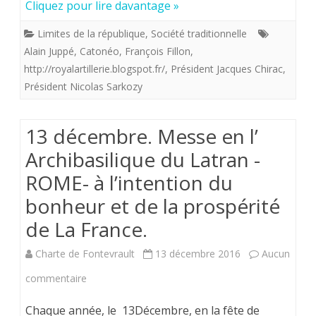
Cliquez pour lire davantage »
faire
Limites de la république
,
Société traditionnelle
trois
Alain Juppé
,
Catonéo
,
François Fillon
,
réformes
http://royalartillerie.blogspot.fr/
,
Président Jacques Chirac
,
Président Nicolas Sarkozy
mères.
13 décembre. Messe en l’
Archibasilique du Latran -
ROME- à l’intention du
bonheur et de la prospérité
de La France.
Charte de Fontevrault
13 décembre 2016
Aucun
sur
commentaire
13
Chaque année, le 13Décembre, en la fête de