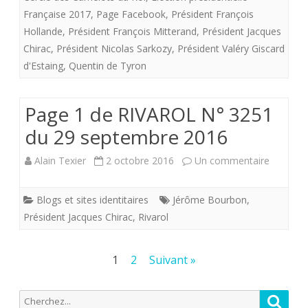
est
Française 2017
,
Page Facebook
,
Président François
Hollande
,
Président François Mitterand
,
Président Jacques
à
Chirac
,
Président Nicolas Sarkozy
,
Président Valéry Giscard
nouveau
d'Estaing
,
Quentin de Tyron
à
l’encan.
Page 1 de RIVAROL N° 3251
Vive
du 29 septembre 2016
le
sur
Alain Texier
2 octobre 2016
Un commentaire
Roi
Page
Blogs et sites identitaires
Jérôme Bourbon
,
de
1
Président Jacques Chirac
,
Rivarol
France,
de
lieutenan
RIVARO
Pagination
1
2
Suivant »
du
des
N°
Christ
Recherche
Reche
publications
3251