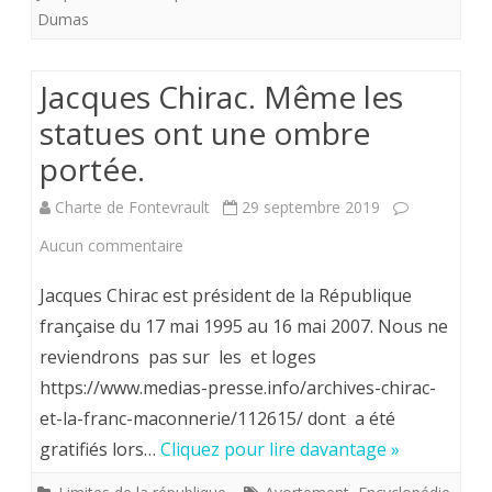
Dumas
République
*
?
Jacques Chirac. Même les
statues ont une ombre
portée.
Charte de Fontevrault
29 septembre 2019
sur
Aucun commentaire
Jacques
Jacques Chirac est président de la République
Chirac.
française du 17 mai 1995 au 16 mai 2007. Nous ne
reviendrons pas sur les et loges
Même
https://www.medias-presse.info/archives-chirac-
les
et-la-franc-maconnerie/112615/ dont a été
statues
gratifiés lors…
Cliquez pour lire davantage »
ont