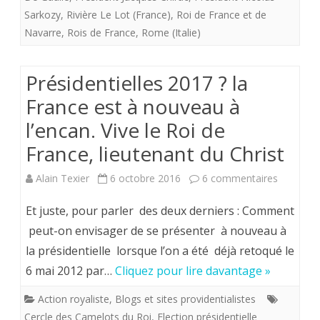
Sarkozy
,
Rivière Le Lot (France)
,
Roi de France et de
et
Navarre
,
Rois de France
,
Rome (Italie)
de
la
Présidentielles 2017 ? la
prospérité
France est à nouveau à
de
l’encan. Vive le Roi de
La
France, lieutenant du Christ
France.
sur
Alain Texier
6 octobre 2016
6 commentaires
Président
Et juste, pour parler des deux derniers : Comment
2017
peut-on envisager de se présenter à nouveau à
la présidentielle lorsque l’on a été déjà retoqué le
?
6 mai 2012 par…
Cliquez pour lire davantage »
la
Action royaliste
,
Blogs et sites providentialistes
France
Cercle des Camelots du Roi
,
Election présidentielle