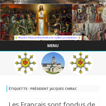
/*************************************************
MENU
Skip
to
content
ÉTIQUETTE :
PRÉSIDENT JACQUES CHIRAC
Les Français sont fondus de