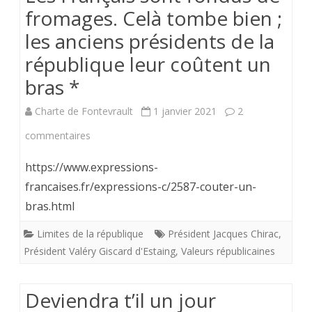
fromages. Celà tombe bien ;
les anciens présidents de la
république leur coûtent un
bras *
Charte de Fontevrault
1 janvier 2021
2
sur
commentaires
Les
https://www.expressions-
Français
francaises.fr/expressions-c/2587-couter-un-
bras.html
sont
fondus
Limites de la république
Président Jacques Chirac
,
Président Valéry Giscard d'Estaing
,
Valeurs républicaines
de
fromages.
Deviendra t’il un jour
Celà