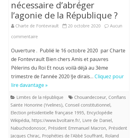
nécessaire d’abréger
tombe
l’agonie de la République ?
bien
Charte de Fontevrault
20 octobre 2020
Aucun
;
sur
commentaire
les
Deviendra
Ouverture . Publié le 16 octobre 2020 par Charte
anciens
t’il
de Fontevrault Bien chers Amis et pauvres
présidents
Pèlerins du Roi Et nous voilà déjà au 3ème
un
de
trimestre de l’année 2020 !Je dirais…
Cliquez pour
jour
la
lire davantage »
nécessaire
république
Limites de la république
Chouandecoeur
,
Conflans
d’abréger
Sainte Honorine (Yvelines)
leur
,
Conseil constitutionnel
,
l’agonie
Election présidentielle française 1995
,
Encyclopédie
coûtent
Wikipédia
,
https://www.bvoltaire.fr/
,
Livre de Daniel
,
de
un
Nabuchodonosor
,
Président Emmanuel Macron
,
Président
la
Jacques Chirac
,
Prophéties de l'Abbé Souffrant
,
Roland
bras