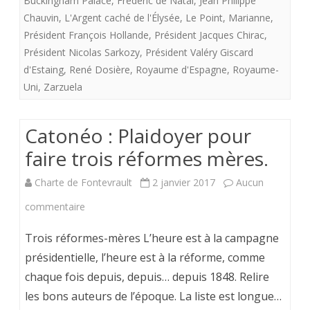
Buckingham Palace
,
Frédéric de Natal
,
Jean Philippe
mythe
Chauvin
,
L'Argent caché de l'Élysée
,
Le Point
,
Marianne
,
Président François Hollande
,
Président Jacques Chirac
,
du
Président Nicolas Sarkozy
,
Président Valéry Giscard
coût
d'Estaing
,
René Dosière
,
Royaume d'Espagne
,
Royaume-
Uni
,
Zarzuela
dispendieux
de
Catonéo : Plaidoyer pour
la
faire trois réformes mères.
monarchie.
Charte de Fontevrault
2 janvier 2017
Aucun
sur
commentaire
Catonéo
Trois réformes-mères L’heure est à la campagne
:
présidentielle, l’heure est à la réforme, comme
chaque fois depuis, depuis… depuis 1848. Relire
Plaidoyer
les bons auteurs de l’époque. La liste est longue…
pour