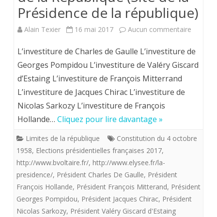
Présidence de la république)
sur
Alain Texier
16 mai 2017
Aucun commentaire
L’investi
L’investiture de Charles de Gaulle L’investiture de
des
Georges Pompidou L’investiture de Valéry Giscard
d’Estaing L’investiture de François Mitterrand
présiden
L’investiture de Jacques Chirac L’investiture de
de
Nicolas Sarkozy L’investiture de François
la
Hollande…
Cliquez pour lire davantage »
Républi
Limites de la république
Constitution du 4 octobre
(Site
1958
,
Elections présidentielles françaises 2017
,
http://www.bvoltaire.fr/
,
http://www.elysee.fr/la-
de
presidence/
,
Président Charles De Gaulle
,
Président
la
François Hollande
,
Président François Mitterand
,
Président
Préside
Georges Pompidou
,
Président Jacques Chirac
,
Président
Nicolas Sarkozy
,
Président Valéry Giscard d'Estaing
de