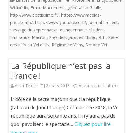
Limites de la république
Avortement
,
Encyclopédie
une
Wikipédia
,
Franc-Maçonnerie
,
général de Gaulle
,
http://www.doctissimo.fr/
,
https://www.medias-
ombre
presse.info/
,
https://www.youtube.com/
,
Journal Présent
,
portée.
Passage du septennat au quinquennat
,
Président
Emmanuel Macron
,
Président Jacques Chirac
,
R.T.
,
Rafle
des juifs au Vél d'Hiv
,
Régime de Vichy
,
Simone Veil
La République n’est pas la
France !
sur
Alain Texier
2 mars 2018
Aucun commentaire
La
L’idôle de la secte maçonnique : la république
Républi
(tableau de Janet-Lange) Cette année 2018, la Ve
république aura soixante ans. Il n’y aura pas de
n’est
quoi pavoiser : le spectacle…
Cliquez pour lire
pas
davantage »