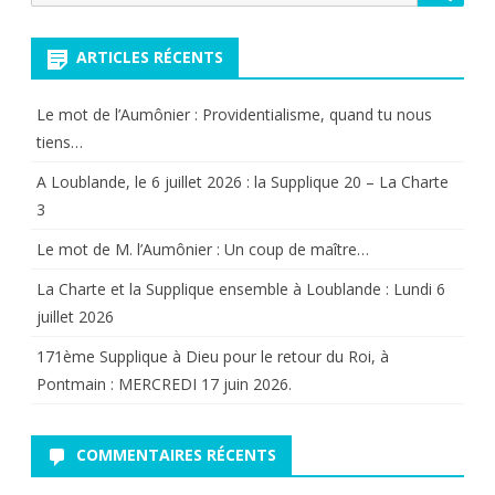
pour:
du
ARTICLES RÉCENTS
29
septemb
Le mot de l’Aumônier : Providentialisme, quand tu nous
tiens…
2016
A Loublande, le 6 juillet 2026 : la Supplique 20 – La Charte
3
Le mot de M. l’Aumônier : Un coup de maître…
La Charte et la Supplique ensemble à Loublande : Lundi 6
juillet 2026
171ème Supplique à Dieu pour le retour du Roi, à
Pontmain : MERCREDI 17 juin 2026.
COMMENTAIRES RÉCENTS