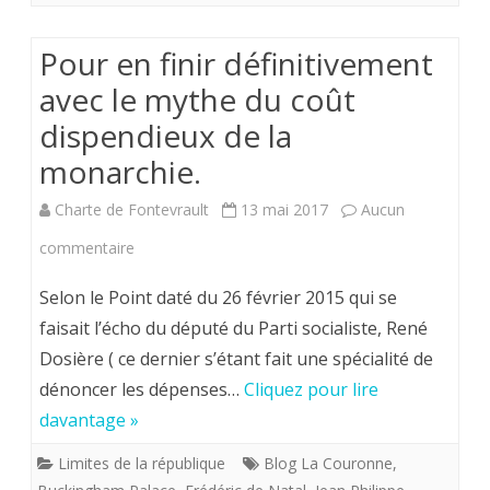
la
Pour en finir définitivement
républiq
avec le mythe du coût
dispendieux de la
monarchie.
Charte de Fontevrault
13 mai 2017
Aucun
sur
commentaire
Pour
Selon le Point daté du 26 février 2015 qui se
en
faisait l’écho du député du Parti socialiste, René
Dosière ( ce dernier s’étant fait une spécialité de
finir
dénoncer les dépenses…
Cliquez pour lire
définitivement
davantage »
avec
Limites de la république
Blog La Couronne
,
le