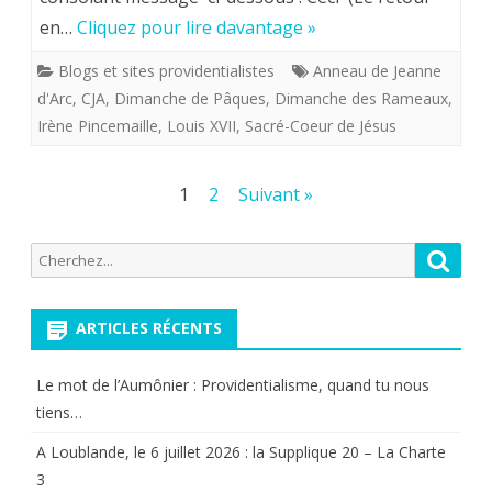
par
en…
Cliquez pour lire davantage »
l’anneau
Blogs et sites providentialistes
Anneau de Jeanne
de
d'Arc
,
CJA
,
Dimanche de Pâques
,
Dimanche des Rameaux
,
Jeanne
Irène Pincemaille
,
Louis XVII
,
Sacré-Coeur de Jésus
d’Arc
Pagination
1
2
Suivant »
et
des
le
Recherche
Reche
publications
rappel
pour:
de
ARTICLES RÉCENTS
l’anniversaire
Le mot de l’Aumônier : Providentialisme, quand tu nous
pascal
tiens…
de
A Loublande, le 6 juillet 2026 : la Supplique 20 – La Charte
Louis
3