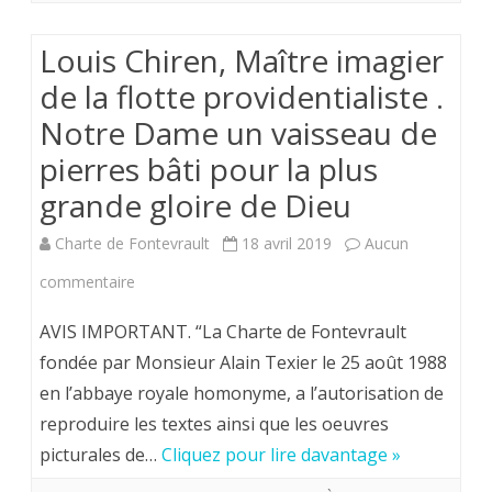
Semaine
Sainte
Louis Chiren, Maître imagier
à
de la flotte providentialiste .
l’Abbaye.
Notre Dame un vaisseau de
pierres bâti pour la plus
grande gloire de Dieu
Charte de Fontevrault
18 avril 2019
Aucun
sur
commentaire
Louis
AVIS IMPORTANT. “La Charte de Fontevrault
Chiren,
fondée par Monsieur Alain Texier le 25 août 1988
en l’abbaye royale homonyme, a l’autorisation de
Maître
reproduire les textes ainsi que les oeuvres
imagier
picturales de…
Cliquez pour lire davantage »
de