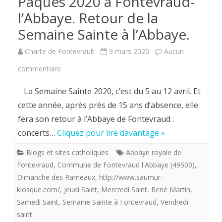
Pâques 2020 à Fontevraud-
de
l’Abbaye. Retour de la
rameaux
Semaine Sainte à l’Abbaye.
de
Charte de Fontevrault
9 mars 2020
Aucun
buis
sur
commentaire
en
Pâques
La Semaine Sainte 2020, c’est du 5 au 12 avril. Et
ce
2020
cette année, après près de 15 ans d’absence, elle
jour.
fera son retour à l’Abbaye de Fontevraud :
à
Bonne
concerts…
Cliquez pour lire davantage »
Fontevraud-
fête
Blogs et sites catholiques
Abbaye royale de
l’Abbaye.
Fontevraud
,
Commune de Fontevraud l'Abbaye (49500)
,
à
Retour
Dimanche des Rameaux
,
http://www.saumur-
tous.
kiosque.com/
,
de
Jeudi Saint
,
Mercredi Saint
,
René Martin
,
Samedi Saint
,
Semaine Sainte à Fontevraud
,
Vendredi
la
saint