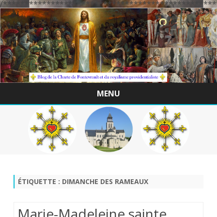
/*************************************************
MENU
Skip
to
content
ÉTIQUETTE :
DIMANCHE DES RAMEAUX
Marie-Madeleine sainte