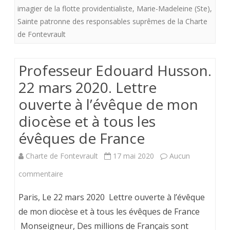
imagier de la flotte providentialiste
,
Marie-Madeleine (Ste)
,
de
Sainte patronne des responsables suprêmes de la Charte
la
de Fontevrault
Charte
Professeur Edouard Husson.
de
22 mars 2020. Lettre
Fontev
ouverte à l’évêque de mon
proba
diocèse et à tous les
évoqu
évêques de France
dans
Charte de Fontevrault
17 mai 2020
Aucun
l’Evang
sur
commentaire
des
Professeur
Ramea
Paris, Le 22 mars 2020 Lettre ouverte à l’évêque
Edouard
de mon diocèse et à tous les évêques de France
Monseigneur, Des millions de Français sont
Husson.