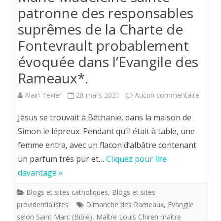
patronne des responsables
suprêmes de la Charte de
Fontevrault probablement
évoquée dans l’Evangile des
Rameaux*.
sur
Alain Texier
28 mars 2021
Aucun commentaire
Marie-
Jésus se trouvait à Béthanie, dans la maison de
Madele
Simon le lépreux. Pendant qu’il était à table, une
femme entra, avec un flacon d’albâtre contenant
sainte
un parfum très pur et…
Cliquez pour lire
patron
davantage »
des
Blogs et sites catholiques
,
Blogs et sites
respon
providentialistes
Dimanche des Rameaux
,
Evangile
suprê
selon Saint Marc (Bible)
,
Maître Louis Chiren maître