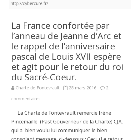
lys”
http://cybercure.fr/
Rameau
2017.
La France confortée par
La
l’anneau de Jeanne d’Arc et
le rappel de l’anniversaire
paix
pascal de Louis XVII espère
soit
et agit pour le retour du roi
avec
du Sacré-Coeur.
nous.
Charte de Fontevrault
28 mars 2016
2
sur
commentaires
La
La Charte de Fontevrault remercie Iréne
France
Pincemaille (Past Gouverneur de la Charte) CJA,
qui a bien voulu lui communiquer le bien
confortée
consolant message ci-dessous : Ceci (Le retour