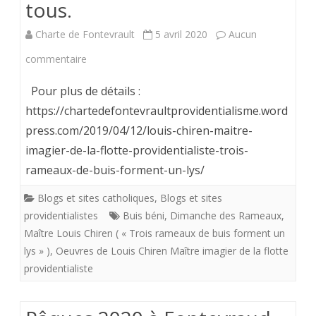
tous
tous.
les
Charte de Fontevrault
5 avril 2020
Aucun
évêques
sur
commentaire
de
Maître
Pour plus de détails :
France
Louis
https://chartedefontevraultprovidentialisme.word
press.com/2019/04/12/louis-chiren-maitre-
Chiren
imagier-de-la-flotte-providentialiste-trois-
n’a
rameaux-de-buis-forment-un-lys/
pas
Blogs et sites catholiques
,
Blogs et sites
voulu
providentialistes
Buis béni
,
Dimanche des Rameaux
,
que
Maître Louis Chiren ( « Trois rameaux de buis forment un
lys » )
,
Oeuvres de Louis Chiren Maître imagier de la flotte
nous
providentialiste
soyons
privés