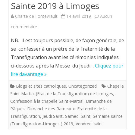
Sainte 2019 à Limoges
plus
Charte de Fontevrault
14 avril 2019
Aucun
grande
sur
commentaire
gloire
Chapelle
de
NB. Il est toujours possible, de façon générale, de
Saint
se confesser à un prêtre de la Fraternité de la
Dieu
Transfiguration avant les cérémonies indiquées
Martial
ci-dessous aprés la Messe du Jeudi…
Cliquez pour
.
lire davantage »
Horaires
Blogs et sites catholiques
,
Uncategorized
Chapelle
de
Saint Martial (Frat. de la Transfiguration) de Limoges
,
la
Confession à la chapelle Saint-Martial
,
Dimanche de
Pâques
,
Dimanche des Rameaux
,
Fraternité de la
Semaine
Transfiguration
,
Jeudi Saint
,
Samedi Saint
,
Semaine sainte
Sainte
(Transfiguration-Limoges ) 2019
,
Vendredi saint
2019