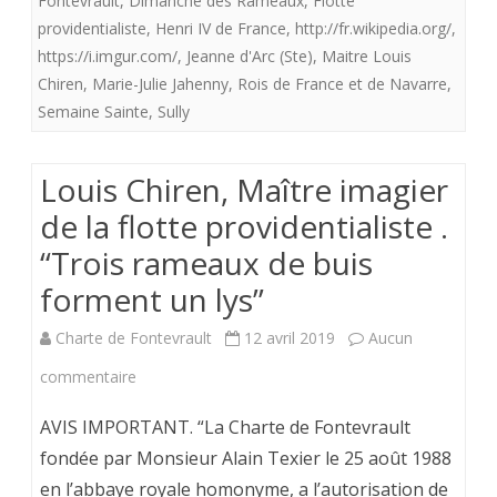
Fontevrault
,
Dimanche des Rameaux
,
Flotte
providentialiste
,
Henri IV de France
,
http://fr.wikipedia.org/
,
providentialiste
https://i.imgur.com/
,
Jeanne d'Arc (Ste)
,
Maitre Louis
.
Chiren
,
Marie-Julie Jahenny
,
Rois de France et de Navarre
,
Semaine Sainte
,
Sully
"Trois
rameaux
Louis Chiren, Maître imagier
de
de la flotte providentialiste .
buis
“Trois rameaux de buis
forment
forment un lys”
un
Charte de Fontevrault
12 avril 2019
Aucun
lys"
sur
commentaire
Louis
AVIS IMPORTANT. “La Charte de Fontevrault
Chiren,
fondée par Monsieur Alain Texier le 25 août 1988
en l’abbaye royale homonyme, a l’autorisation de
Maître