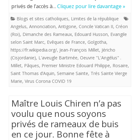
privés de l’accès à…
Cliquez pour lire davantage »
22
Blogs et sites catholiques
,
Limites de la république
mars
Angelus
,
Annonciation
,
Antigone
,
Concile Vatican II
,
Créon
2020.
(Roi)
,
Dimanche des Rameaux
,
Edouard Husson
,
Evangile
selon Saint Marc
Lettre
,
Evêques de France
,
Golgotha
,
https://fr.wikipedia.org/
,
Jean-François Millet
,
Jéricho
ouverte
(Cisjordanie)
,
L'aveugle Bartimée
,
Oeuvre "L'Angélus" .
à
Millet
,
Pâques
,
Premier Ministre Edouard Philippe
,
Rosaire
,
Saint Thomas d’Aquin
,
Semaine Sainte
,
Trés Sainte Vierge
l’évêque
Marie
,
Virus Corona COVID 19
de
mon
Maître Louis Chiren n’a pas
diocèse
voulu que nous soyons
et
privés de rameaux de buis
à
en ce jour. Bonne fête à