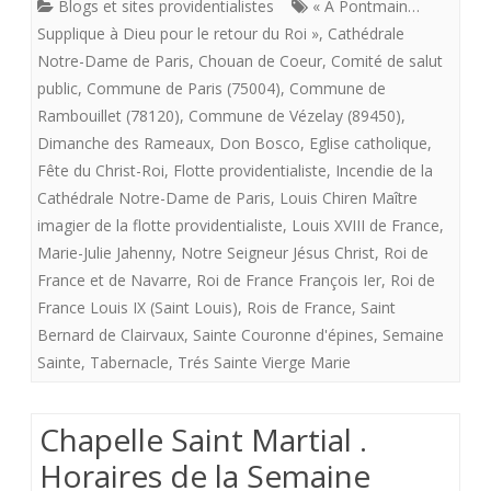
Blogs et sites providentialistes
« À Pontmain…
la
Supplique à Dieu pour le retour du Roi »
,
Cathédrale
flotte
Notre-Dame de Paris
,
Chouan de Coeur
,
Comité de salut
public
,
Commune de Paris (75004)
,
Commune de
providentialiste
Rambouillet (78120)
,
Commune de Vézelay (89450)
,
.
Dimanche des Rameaux
,
Don Bosco
,
Eglise catholique
,
Fête du Christ-Roi
,
Flotte providentialiste
,
Incendie de la
Notre
Cathédrale Notre-Dame de Paris
,
Louis Chiren Maître
Dame
imagier de la flotte providentialiste
,
Louis XVIII de France
,
un
Marie-Julie Jahenny
,
Notre Seigneur Jésus Christ
,
Roi de
France et de Navarre
,
Roi de France François Ier
,
Roi de
vaisseau
France Louis IX (Saint Louis)
,
Rois de France
,
Saint
de
Bernard de Clairvaux
,
Sainte Couronne d'épines
,
Semaine
Sainte
,
Tabernacle
,
Trés Sainte Vierge Marie
pierres
bâti
Chapelle Saint Martial .
pour
Horaires de la Semaine
la