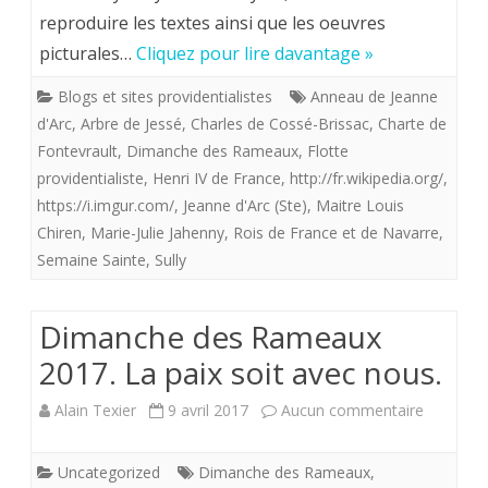
reproduire les textes ainsi que les oeuvres
imagier
picturales…
Cliquez pour lire davantage »
de
Blogs et sites providentialistes
Anneau de Jeanne
la
d'Arc
,
Arbre de Jessé
,
Charles de Cossé-Brissac
,
Charte de
flotte
Fontevrault
,
Dimanche des Rameaux
,
Flotte
providentialiste
,
Henri IV de France
,
http://fr.wikipedia.org/
,
providentialiste
https://i.imgur.com/
,
Jeanne d'Arc (Ste)
,
Maitre Louis
.
Chiren
,
Marie-Julie Jahenny
,
Rois de France et de Navarre
,
Semaine Sainte
,
Sully
“Trois
rameaux
Dimanche des Rameaux
de
2017. La paix soit avec nous.
buis
sur
Alain Texier
9 avril 2017
Aucun commentaire
forment
Dimanch
un
Uncategorized
Dimanche des Rameaux
,
des