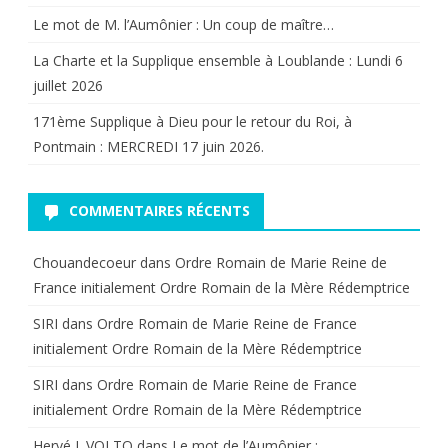
XVII
Le mot de M. l’Aumônier : Un coup de maître…
espère
La Charte et la Supplique ensemble à Loublande : Lundi 6
et
juillet 2026
agit
171ème Supplique à Dieu pour le retour du Roi, à
Pontmain : MERCREDI 17 juin 2026.
pour
le
COMMENTAIRES RÉCENTS
retour
du
Chouandecoeur
dans
Ordre Romain de Marie Reine de
France initialement Ordre Romain de la Mère Rédemptrice
roi
SIRI
dans
Ordre Romain de Marie Reine de France
du
initialement Ordre Romain de la Mère Rédemptrice
Sacré-
SIRI
dans
Ordre Romain de Marie Reine de France
Coeur.
initialement Ordre Romain de la Mère Rédemptrice
Hervé J. VOLTO
dans
Le mot de l’Aumônier :