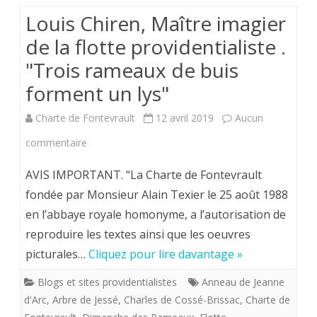
Louis Chiren, Maître imagier
à
de la flotte providentialiste .
Limoges
"Trois rameaux de buis
forment un lys"
Charte de Fontevrault
12 avril 2019
Aucun
sur
commentaire
Louis
AVIS IMPORTANT. “La Charte de Fontevrault
Chiren,
fondée par Monsieur Alain Texier le 25 août 1988
en l’abbaye royale homonyme, a l’autorisation de
Maître
reproduire les textes ainsi que les oeuvres
imagier
picturales…
Cliquez pour lire davantage »
de
Blogs et sites providentialistes
Anneau de Jeanne
la
d'Arc
,
Arbre de Jessé
,
Charles de Cossé-Brissac
,
Charte de
flotte