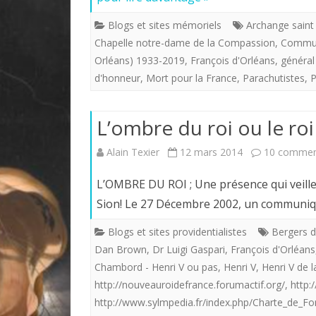
Blogs et sites mémoriels
Archange saint
Chapelle notre-dame de la Compassion
,
Commun
Orléans) 1933-2019
,
François d'Orléans
,
général
d'honneur
,
Mort pour la France
,
Parachutistes
,
P
L’ombre du roi ou le roi
Alain Texier
12 mars 2014
10 commen
L’OMBRE DU ROI ; Une présence qui veille su
Sion! Le 27 Décembre 2002, un communiq
Blogs et sites providentialistes
Bergers d
Dan Brown
,
Dr Luigi Gaspari
,
François d'Orléans
Chambord - Henri V ou pas
,
Henri V
,
Henri V de l
http://nouveauroidefrance.forumactif.org/
,
http:
http://www.sylmpedia.fr/index.php/Charte_de_Fo