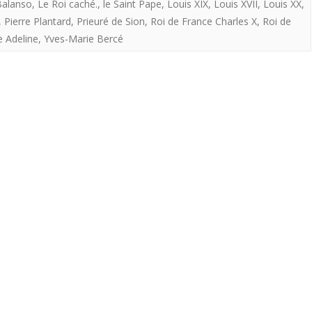
Balanso
,
mort
Le Roi caché.
,
le Saint Pape
,
Louis XIX
,
Louis XVII
,
Louis XX
,
caché.
,
Pierre Plantard
,
Prieuré de Sion
,
Roi de France Charles X
,
Roi de
il
e Adeline
,
Yves-Marie Bercé
y
a
55
ans
en
Algérie.