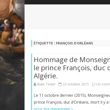
QUI SOMMES-NOUS?
ABÉCÉDAIRE DE LA CHARTE
LE FONDATEUR DE LA CHARTE
QUESTIONS/RÉPONSES
HISTORIQUE DES RENCONTRES
DÉVOTION AU SACRÉ-COEUR
L
NOUS SOUTENIR
LE ROYALISME RÉGENTISME
ÉTIQUETTE :
FRANÇOIS D’ORLÉANS
QUIÉTISME?
Hommage de Monseigneu
le prince François, duc 
Algérie.
Alain Texier
23 octobre 2015
Un comm
Le 11 octobre dernier (2015), Monseigneu
prince François, duc d’Orléans, mort il y
pour lire davantage »