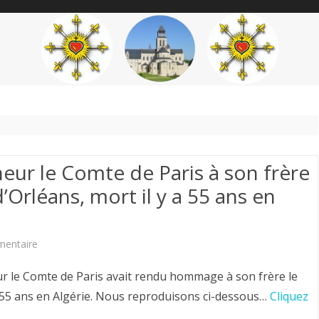
content
THÉME
AUTEUR
’ÉTENDARD
r le Comte de Paris à son frère
d’Orléans, mort il y a 55 ans en
sur
entaire
Hommage
r le Comte de Paris avait rendu hommage à son frère le
de
 a 55 ans en Algérie. Nous reproduisons ci-dessous…
Cliquez
Monseigneur