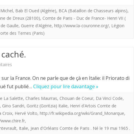
le
 Michel
,
Bab El Oued (Algérie)
,
BCA (Bataillon de Chasseurs alpins)
,
e de Dreux (28100)
,
Comte de Paris - Duc de France- Henri VII (
Comte
 de Gaulle
,
Guerre d'Algérie
,
http://www.la-couronne.org/
,
Légion
de
orte des Ternes (Paris)
Paris
 caché.
à
son
sur
taires
frère
L’ombre
r la France. On ne parle que de çà en Italie: il Priorato di
le
du
ué fut publié…
Cliquez pour lire davantage »
prince
roi
e La Salette
,
Charles Maurras
,
Chouan de Coeur
,
Da Vinci Code
,
François,
,
Gino Sandri
,
Goritz (Goritzia) Italie
,
Henri d'Artois Comte de
ou
a Croix
,
Hervé Volto
,
http://fr.wikipedia.org/wiki/Grand_Monarque
,
duc
le
//www.chire.fr
,
d’Orléans,
roi
ntevrault
,
Italie
,
Jean d'Orléans Comte de Paris . Né le 19 mai 1965 .