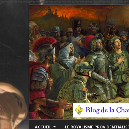
/*************************************************
ACCUEIL
LE ROYALISME PROVIDENTIALIS