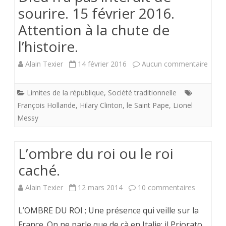
sourire. 15 février 2016.
Attention à la chute de
l’histoire.
sur
Alain Texier
14 février 2016
Aucun commentaire
Dieu
Limites de la république
,
Société traditionnelle
n’a
François Hollande
,
Hilary Clinton
,
le Saint Pape
,
Lionel
pas
Messy
interd
L’ombre du roi ou le roi
de
caché.
sourir
sur
15
Alain Texier
12 mars 2014
10 commentaires
L’ombre
févrie
L’OMBRE DU ROI ; Une présence qui veille sur la
du
2016.
France. On ne parle que de çà en Italie: il Priorato