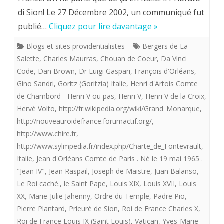
di Sion! Le 27 Décembre 2002, un communiqué fut
roi
Atten
publié…
Cliquez pour lire davantage »
ou
à
Blogs et sites providentialistes
Bergers de La
le
la
Salette
,
Charles Maurras
,
Chouan de Coeur
,
Da Vinci
roi
chute
Code
,
Dan Brown
,
Dr Luigi Gaspari
,
François d'Orléans
,
Gino Sandri
,
Goritz (Goritzia) Italie
,
Henri d'Artois Comte
caché.
de
de Chambord - Henri V ou pas
,
Henri V
,
Henri V de la Croix
,
l’histo
Hervé Volto
,
http://fr.wikipedia.org/wiki/Grand_Monarque
,
http://nouveauroidefrance.forumactif.org/
,
http://www.chire.fr
,
http://www.sylmpedia.fr/index.php/Charte_de_Fontevrault
,
Italie
,
Jean d'Orléans Comte de Paris . Né le 19 mai 1965 .
"Jean IV"
,
Jean Raspail
,
Joseph de Maistre
,
Juan Balanso
,
Le Roi caché.
,
le Saint Pape
,
Louis XIX
,
Louis XVII
,
Louis
XX
,
Marie-Julie Jahenny
,
Ordre du Temple
,
Padre Pio
,
Pierre Plantard
,
Prieuré de Sion
,
Roi de France Charles X
,
Roi de France Louis IX (Saint Louis)
,
Vatican
,
Yves-Marie