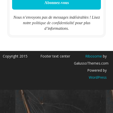
Nous n’envoyons pas de messages indésirables ! Lisez
notre
politique de confidentialité
pour plus
d’informations.
Copyright 2015
Footer text center
Ribosome
by
GalussoThemes.com
Powered by
WordPress