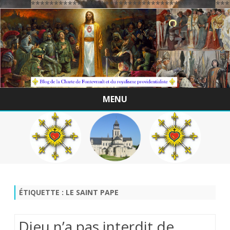
/*************************************************
MENU
Skip
to
content
ÉTIQUETTE :
LE SAINT PAPE
Dieu n’a pas interdit de