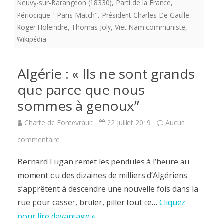
Neuvy-sur-Barangeon (18330)
,
Parti de la France
,
Dieu
Périodique " Paris-Match"
,
Président Charles De Gaulle
,
après
Roger Holeindre
,
Thomas Joly
,
Viet Nam communiste
,
une
Wikipédia
vie
Algérie : « Ils ne sont grands
qui
que parce que nous
n’était
sommes à genoux”
qu’humaine
Charte de Fontevrault
22 juillet 2019
Aucun
…
sur
commentaire
mais
Algérie
quelle
Bernard Lugan remet les pendules à l’heure au
:
vie
moment ou des dizaines de milliers d’Algériens
s’apprêtent à descendre une nouvelle fois dans la
«
!
rue pour casser, brûler, piller tout ce…
Cliquez
Ils
pour lire davantage »