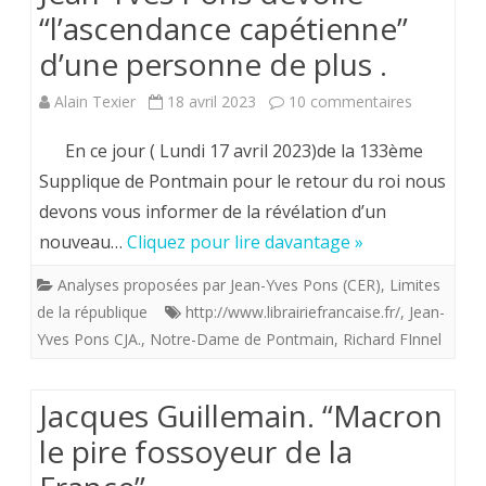
“l’ascendance capétienne”
d’une personne de plus .
sur
Alain Texier
18 avril 2023
10 commentaires
Jean-
En ce jour ( Lundi 17 avril 2023)de la 133ème
Yves
Supplique de Pontmain pour le retour du roi nous
devons vous informer de la révélation d’un
Pons
nouveau…
Cliquez pour lire davantage »
dévoile
Analyses proposées par Jean-Yves Pons (CER)
,
Limites
“l’ascenda
de la république
http://www.librairiefrancaise.fr/
,
Jean-
capétienn
Yves Pons CJA.
,
Notre-Dame de Pontmain
,
Richard FInnel
d’une
personne
Jacques Guillemain. “Macron
le pire fossoyeur de la
de
plus