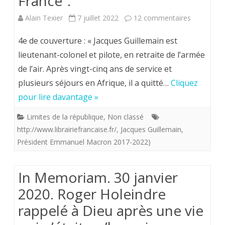
France”.
.
sur
Alain Texier
7 juillet 2022
12 commentaires
Jacques
4e de couverture : « Jacques Guillemain est
Guillemain
lieutenant-colonel et pilote, en retraite de l’armée
de l’air. Après vingt-cinq ans de service et
“Macron
plusieurs séjours en Afrique, il a quitté…
Cliquez
le
pour lire davantage »
pire
Limites de la république
,
Non classé
fossoyeur
http://www.librairiefrancaise.fr/
,
Jacques Guillemain
,
de
Président Emmanuel Macron 2017-2022)
la
In Memoriam. 30 janvier
France”.
2020. Roger Holeindre
rappelé à Dieu après une vie