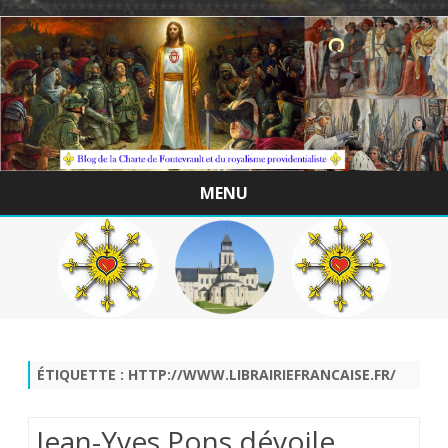
/*************************************************
MENU
Skip
to
content
ÉTIQUETTE :
HTTP://WWW.LIBRAIRIEFRANCAISE.FR/
Jean-Yves Pons dévoile