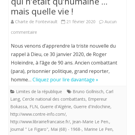
qui n’était qu’humaine …
mais quelle vie !
Charte de Fontevrault
21 février 2020
Aucun
sur
commentaire
In
Nous venons d’apprendre la triste nouvelle du
Memoriam.
rappel à Dieu, ce 30 janvier 2020, de Roger
Holeindre, à l’âge de 90 ans. Ancien combattant
30
(para), prisonnier politique, grand reporter,
janvier
homme…
Cliquez pour lire davantage »
2020.
Limites de la république
Bruno Gollnisch
,
Carl
Roger
Lang
,
Cercle national des combattants
,
Empereur
Holeindre
Bokassa
,
FLN
,
Guerre d'Algérie
,
Guerre d'Indochine
,
http://www.contre-info.com/
,
rappelé
http://www.librairiefrancaise.fr/
,
Jean-Marie Le Pen.
,
à
Journal " Le Figaro"
,
Mai (68) - 1968-
,
Marine Le Pen
,