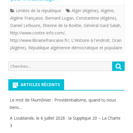
ne
Limites de la république
Alger (Algérie)
,
Algérie
,
sont
Algérie Française
,
Bernard Lugan
,
Constantine (Algérie)
,
grands
Daniel Lefeuvre
,
Etienne de la Boétie
,
Général Gaïd Salah
,
http://www.contre-info.com/
,
que
http://www.librairiefrancaise.fr/
,
L'Histoire à l'endroit
,
Oran
parce
(Algérie)
,
République algérienne démocratique et populaire
que
Recherche
Reche
nous
pour:
sommes
ARTICLES RÉCENTS
à
genoux”
Le mot de l’Aumônier : Providentialisme, quand tu nous
tiens…
A Loublande, le 6 juillet 2026 : la Supplique 20 – La Charte
3