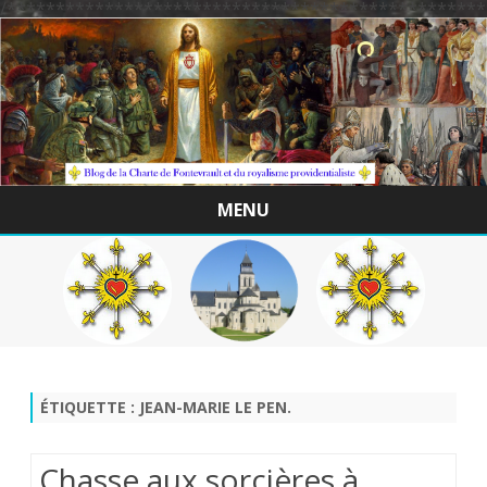
/*************************************************
MENU
Skip
to
content
ÉTIQUETTE :
JEAN-MARIE LE PEN.
Chasse aux sorcières à