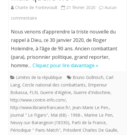
Charte de Fontevrault
21 février 2020
Aucun
sur
commentaire
In
Nous venons d’apprendre la triste nouvelle du
Memoriam.
rappel à Dieu, ce 30 janvier 2020, de Roger
Holeindre, à l’âge de 90 ans. Ancien combattant
30
(para), prisonnier politique, grand reporter,
janvier
homme…
Cliquez pour lire davantage »
2020.
Limites de la république
Bruno Gollnisch
,
Carl
Roger
Lang
,
Cercle national des combattants
,
Empereur
Holeindre
Bokassa
,
FLN
,
Guerre d'Algérie
,
Guerre d'Indochine
,
http://www.contre-info.com/
,
rappelé
http://www.librairiefrancaise.fr/
,
Jean-Marie Le Pen.
,
à
Journal " Le Figaro"
,
Mai (68) - 1968-
,
Marine Le Pen
,
Neuvy-sur-Barangeon (18330)
,
Parti de la France
,
Dieu
Périodique " Paris-Match"
,
Président Charles De Gaulle
,
après