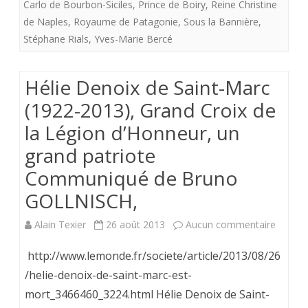
Carlo de Bourbon-Siciles
,
Prince de Boiry
,
Reine Christine
entière
de Naples
,
Royaume de Patagonie
,
Sous la Bannière
,
Stéphane Rials
,
Yves-Marie Bercé
Hélie Denoix de Saint-Marc
(1922-2013), Grand Croix de
la Légion d’Honneur, un
grand patriote
Communiqué de Bruno
GOLLNISCH,
sur
Alain Texier
26 août 2013
Aucun commentaire
Hélie
http://www.lemonde.fr/societe/article/2013/08/26
Denoix
/helie-denoix-de-saint-marc-est-
mort_3466460_3224.html Hélie Denoix de Saint-
de