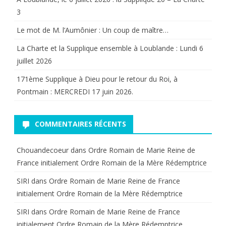
3
Commu
Le mot de M. l’Aumônier : Un coup de maître…
de
Bruno
La Charte et la Supplique ensemble à Loublande : Lundi 6
juillet 2026
GOLLN
171ème Supplique à Dieu pour le retour du Roi, à
Pontmain : MERCREDI 17 juin 2026.
COMMENTAIRES RÉCENTS
Chouandecoeur
dans
Ordre Romain de Marie Reine de
France initialement Ordre Romain de la Mère Rédemptrice
SIRI
dans
Ordre Romain de Marie Reine de France
initialement Ordre Romain de la Mère Rédemptrice
SIRI
dans
Ordre Romain de Marie Reine de France
initialement Ordre Romain de la Mère Rédemptrice