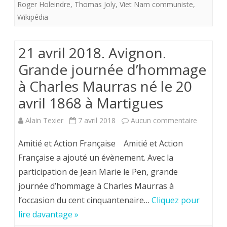
Roger Holeindre
,
Thomas Joly
,
Viet Nam communiste
,
une
Wikipédia
vie
21 avril 2018. Avignon.
qui
Grande journée d’hommage
n’était
à Charles Maurras né le 20
qu’humaine
avril 1868 à Martigues
…
sur
Alain Texier
7 avril 2018
Aucun commentaire
mais
21
quelle
Amitié et Action Française Amitié et Action
avril
Française a ajouté un évènement. Avec la
vie
participation de Jean Marie le Pen, grande
2018.
!
journée d’hommage à Charles Maurras à
Avignon.
l’occasion du cent cinquantenaire…
Cliquez pour
Grande
lire davantage »
journée