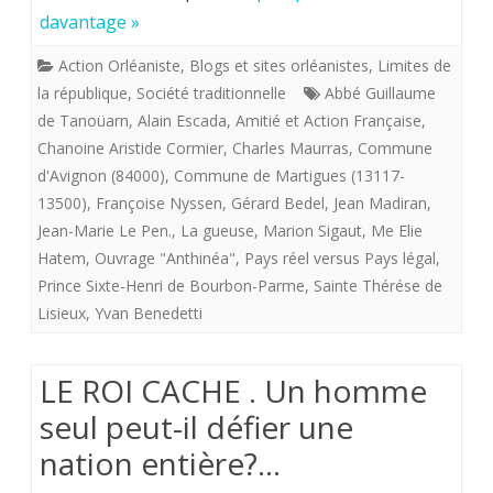
2018.
davantage »
Avignon.
Action Orléaniste
,
Blogs et sites orléanistes
,
Limites de
Hommage
la république
,
Société traditionnelle
Abbé Guillaume
à
de Tanoüarn
,
Alain Escada
,
Amitié et Action Française
,
Chanoine Aristide Cormier
,
Charles Maurras
,
Commune
Charles
d'Avignon (84000)
,
Commune de Martigues (13117-
Maurras.
13500)
,
Françoise Nyssen
,
Gérard Bedel
,
Jean Madiran
,
Jean-Marie Le Pen.
,
La gueuse
,
Marion Sigaut
,
Me Elie
Hatem
,
Ouvrage "Anthinéa"
,
Pays réel versus Pays légal
,
Prince Sixte-Henri de Bourbon-Parme
,
Sainte Thérése de
Lisieux
,
Yvan Benedetti
LE ROI CACHE . Un homme
seul peut-il défier une
nation entière?…