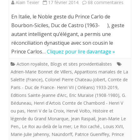
sur
Alain Texier
17 février 2014
68 commentaires
LE
En Italie, le Noble geste du Prince Carlo de
ROI
Bourbon-Siciles, Duc de Castro (1963- ), geste
autant intelligent qu’élégant, a permis une
CACHE
réconciliation dynastique avec son cousin le
.
Prince Carlos…
Cliquez pour lire davantage »
Un
Action royaliste
,
Blogs et sites providentialistes
homme
Adrien-Marie Bonnet de Villers
,
Apparitions mariales de La
seul
Salette (France)
,
Colonel Pierre Chateau-Jobert
,
Comte de
Paris - Duc de France- Henri VII ( Orléans) 1933-2019
,
peut-
Editions Sainte-Jeanne d’Arc
,
Eric Muraise (1908-1980)
,
G.
il
Béduneau
,
Henri d'Artois Comte de Chambord - Henri V
ou pas
,
Henri V de la Croix
,
Hervé Volto
,
Histoire et
défier
légende du Grand Monarque
,
Jean Raspail
,
Jean-Marie Le
une
Pen.
,
Le Roi au-delà de la mer
,
Le Roi caché.
,
Louis XVII
,
nation
Marie-Julie Jahenny
,
Naündorff
,
Patrice Gueniffey
,
Prince