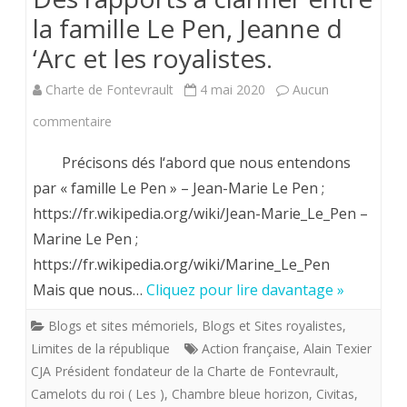
la famille Le Pen, Jeanne d
–
‘Arc et les royalistes.
encore
Charte de Fontevrault
4 mai 2020
Aucun
en
sur
commentaire
cours
Des
–
Précisons dés l‘abord que nous entendons
rapports
par « famille Le Pen » – Jean-Marie Le Pen ;
du
https://fr.wikipedia.org/wiki/Jean-Marie_Le_Pen –
à
Corona
Marine Le Pen ;
clarifier
virus.
https://fr.wikipedia.org/wiki/Marine_Le_Pen
entre
Mais que nous…
Cliquez pour lire davantage »
la
Blogs et sites mémoriels
,
Blogs et Sites royalistes
,
famille
Limites de la république
Action française
,
Alain Texier
CJA Président fondateur de la Charte de Fontevrault
,
Le
Camelots du roi ( Les )
,
Chambre bleue horizon
,
Civitas
,
Pen,