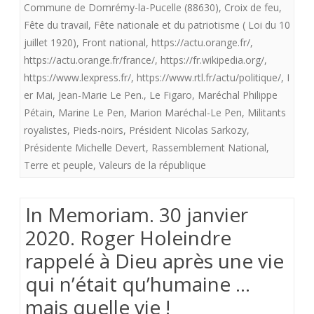
Commune de Domrémy-la-Pucelle (88630)
,
Croix de feu
,
Jeanne
Fête du travail
,
Fête nationale et du patriotisme ( Loi du 10
juillet 1920)
,
Front national
,
https://actu.orange.fr/
,
d
https://actu.orange.fr/france/
,
https://fr.wikipedia.org/
,
‘Arc
https://www.lexpress.fr/
,
https://www.rtl.fr/actu/politique/
,
I
er Mai
,
Jean-Marie Le Pen.
,
Le Figaro
,
Maréchal Philippe
et
Pétain
,
Marine Le Pen
,
Marion Maréchal-Le Pen
,
Militants
les
royalistes
,
Pieds-noirs
,
Président Nicolas Sarkozy
,
royalistes.
Présidente Michelle Devert
,
Rassemblement National
,
Terre et peuple
,
Valeurs de la république
In Memoriam. 30 janvier
2020. Roger Holeindre
rappelé à Dieu après une vie
qui n’était qu’humaine …
mais quelle vie !