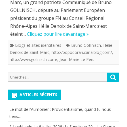
Marc, un grand patriote Communiqué de Bruno
Saint-
GOLLNISCH, député au Parlement Européen
Marc
président du groupe FN au Conseil Régional
(1922-
Rhône-Alpes Hélie Denoix de Saint-Marc s’est
éteint…
Cliquez pour lire davantage »
2013),
Grand
Blogs et sites identitaires
Bruno Golllnisch
,
Hélie
Denoix de Saint-Marc
,
http://popodoran.canalblog.com/
,
Croix
http://www.gollnisch.com/
,
Jean-Marie Le Pen.
de
la
Recherche
Reche
pour:
Légion
d’Honn
ARTICLES RÉCENTS
un
Le mot de l’Aumônier : Providentialisme, quand tu nous
grand
tiens…
patriot
A Loublande, le 6 juillet 2026 : la Supplique 20 – La Charte