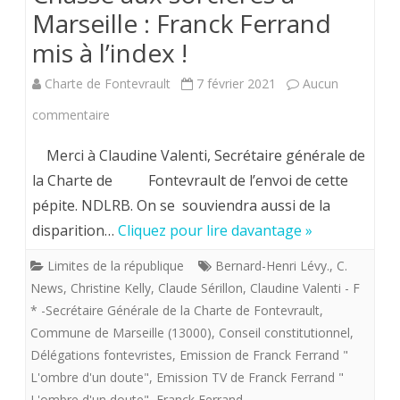
Marseille : Franck Ferrand
mis à l’index !
Charte de Fontevrault
7 février 2021
Aucun
sur
commentaire
Chasse
Merci à Claudine Valenti, Secrétaire générale de
aux
la Charte de Fontevrault de l’envoi de cette
pépite. NDLRB. On se souviendra aussi de la
sorcières
disparition…
Cliquez pour lire davantage »
à
Limites de la république
Bernard-Henri Lévy.
,
C.
Marseille
News
,
Christine Kelly
,
Claude Sérillon
,
Claudine Valenti - F
:
* -Secrétaire Générale de la Charte de Fontevrault
,
Commune de Marseille (13000)
Franck
,
Conseil constitutionnel
,
Délégations fontevristes
,
Emission de Franck Ferrand "
Ferrand
L'ombre d'un doute"
,
Emission TV de Franck Ferrand "
mis
L'ombre d'un doute"
,
Franck Ferrand
,