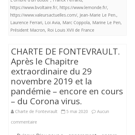
https://www.bvoltaire.fr/
,
https://www.lemonde.fr/
,
à
https://www.valeursactuelles.com/
,
Jean-Marie Le Pen.
,
l’index
Laurence Ferrari
,
Loi Avia
,
Marc Coppola
,
Marine Le Pen
,
Président Macron
!
,
Roi Louis XVII de France
CHARTE DE FONTEVRAULT.
Après le Chapitre
extraordinaire du 29
novembre 2019 et la
pandémie – encore en cours
– du Corona virus.
Charte de Fontevrault
5 mai 2020
Aucun
sur
commentaire
CHARTE