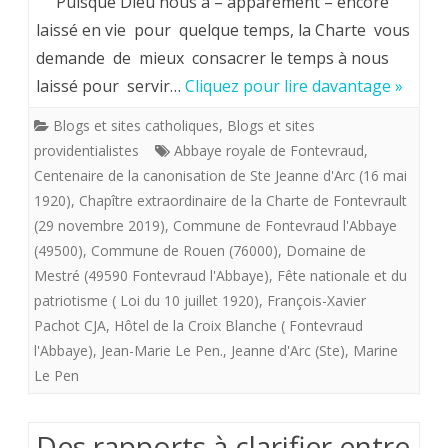
Puisque Dieu nous a – apparement – encore
DE
laissé en vie pour quelque temps, la Charte vous
demande de mieux consacrer le temps à nous
FONTEVRAULT.
laissé pour servir…
Cliquez pour lire davantage »
Après
Blogs et sites catholiques
,
Blogs et sites
le
providentialistes
Abbaye royale de Fontevraud
,
Chapitre
Centenaire de la canonisation de Ste Jeanne d'Arc (16 mai
1920)
,
Chapître extraordinaire de la Charte de Fontevrault
extraordinaire
(29 novembre 2019)
,
Commune de Fontevraud l'Abbaye
du
(49500)
,
Commune de Rouen (76000)
,
Domaine de
29
Mestré (49590 Fontevraud l'Abbaye)
,
Fête nationale et du
patriotisme ( Loi du 10 juillet 1920)
,
François-Xavier
novembre
Pachot CJA
,
Hôtel de la Croix Blanche ( Fontevraud
2019
l'Abbaye)
,
Jean-Marie Le Pen.
,
Jeanne d'Arc (Ste)
,
Marine
Le Pen
et
la
Des rapports à clarifier entre
pandémie