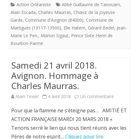
Action Orléaniste
Abbé Guillaume de Tanoüarn
,
d’homma
Alain Escada
,
Charles Maurras
,
Chœur de la Joyeuse
Garde
,
Commune d'Avignon (84000)
,
Commune de
à
Martigues (13117-13500)
,
Elie Hatem
,
Gérard Bedel
,
Jean-
Charles
Marie Le Pen.
,
Marion Sigaut
,
Prince Sixte-Henri de
Maurras
Bourbon-Parme
né
Samedi 21 avril 2018.
le
Avignon. Hommage à
20
Charles Maurras.
avril
sur
Alain Texier
4 avril 2018
Un commentaire
1868
Samedi
à
Pour que la flamme ne s’éteigne pas… AMITIÉ ET
21
ACTION FRANÇAISE·MARDI 20 MARS 2018 «
Martigue
Tenons serré le lien qui nous tient réunis avec les
avril
Pères de notre esprit…
Cliquez pour lire