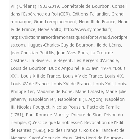
VII ( Orléans) 1933-2019
,
Connétable de Bourbon
,
Conseil
dans l’Espérance du Roi (CER)
,
Editions Tallandier
,
Grand
monarque
,
Grand remplacement
,
Henri III de France
,
Henri
IV de France
,
Hervé Volto
,
http://www.sylmpedia.fr
,
https://dictionnaireordremonastiquedefontevraud.wordpre
ss.com
,
Hugues-Charles-Guy de Bourbon.
,
Ile de Lérins
,
Jean-Christian Petitfils
,
Jean-Yves Pons
,
La Croix de
Castries
,
La Rivière
,
Le Régent
,
Les Bergers d'Arcadie
,
Louis de Bourbon. Duc d'Anjou né le 25 avril 1974. "Louis
XX".
,
Louis XIII de France
,
Louis XIV de France
,
Louis XIX
,
Louis XV de France
,
Louis XVI de France
,
Louis XVII
,
Louis-
Philippe 1er
,
Madame de Borie
,
Marie Lataste
,
Marie-Julie
Jahenny
,
Napoléon Ier
,
Napoléon II ( L'Aiglon)
,
Napoléon
III
,
Nicolas Fouquet
,
Nicolas Poussin
,
Pacte de Famille
(1761)
,
Paul Roux de Marcilly
,
Prieuré de Sion
,
Prison du
Temple
,
Qu'est ce que la noblesse?
,
Révocation de l'Edit
de Nantes (1685)
,
Roi des Français
,
Rois de France et de
Navarre
,
Sacré-Coeur de Jésus
,
Sixte-Henri de Bourbon-