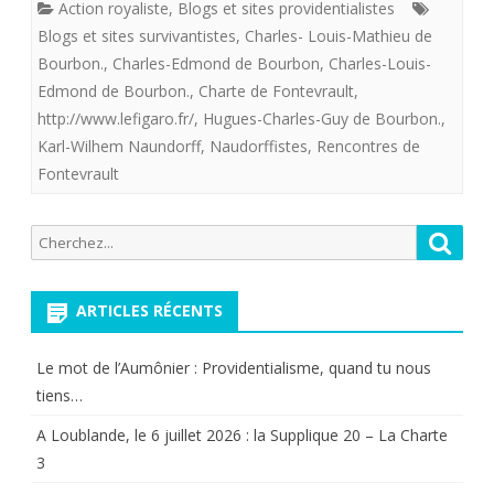
Action royaliste
,
Blogs et sites providentialistes
Hugues-
Blogs et sites survivantistes
,
Charles- Louis-Mathieu de
Charles-
Bourbon.
,
Charles-Edmond de Bourbon
,
Charles-Louis-
Edmond de Bourbon.
,
Charte de Fontevrault
,
Guy
http://www.lefigaro.fr/
,
Hugues-Charles-Guy de Bourbon.
,
de
Karl-Wilhem Naundorff
,
Naudorffistes
,
Rencontres de
Fontevrault
Bourbon,
l’espéran
Recherche
Reche
survivant
pour:
des
ARTICLES RÉCENTS
Naudorffi
Le mot de l’Aumônier : Providentialisme, quand tu nous
tiens…
A Loublande, le 6 juillet 2026 : la Supplique 20 – La Charte
3