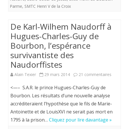
Parme
,
SMTC Henri V de la Croix
De Karl-Wilhem Naudorff à
Hugues-Charles-Guy de
Bourbon, l’espérance
survivantiste des
Naudorffistes
sur
Alain Texier
29 mars 2014
21 commentaires
De
<—– S.A.R. le prince Hugues-Charles-Guy de
Karl-
Bourbon. Les résultats d’une nouvelle analyse
accréditeraient l’hypothèse que le fils de Marie-
Wilhem
Antoinette et de LouisXVI ne serait pas mort en
Naudorff
1795 à la prison…
Cliquez pour lire davantage »
à