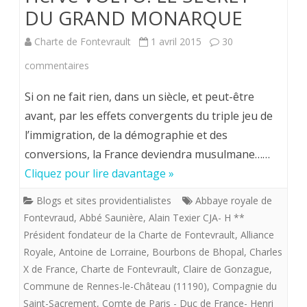
DU GRAND MONARQUE
Charte de Fontevrault
1 avril 2015
30
sur
commentaires
Hervé
Si on ne fait rien, dans un siècle, et peut-être
VOLTO.
avant, par les effets convergents du triple jeu de
l’immigration, de la démographie et des
LE
conversions, la France deviendra musulmane……
SECRET
Cliquez pour lire davantage »
DU
Blogs et sites providentialistes
Abbaye royale de
GRAND
Fontevraud
,
Abbé Saunière
,
Alain Texier CJA- H **
MONARQUE
Président fondateur de la Charte de Fontevrault
,
Alliance
Royale
,
Antoine de Lorraine
,
Bourbons de Bhopal
,
Charles
X de France
,
Charte de Fontevrault
,
Claire de Gonzague
,
Commune de Rennes-le-Château (11190)
,
Compagnie du
Saint-Sacrement
,
Comte de Paris - Duc de France- Henri