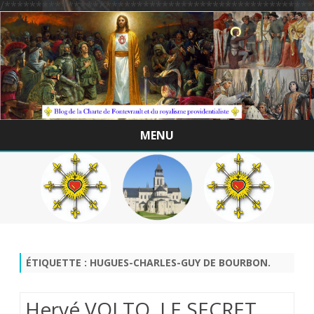
/*************************************************
MENU
Skip
to
content
ÉTIQUETTE :
HUGUES-CHARLES-GUY DE BOURBON.
Hervé VOLTO. LE SECRET