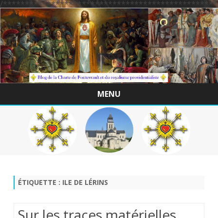
/*************************************************
MENU
Skip
to
content
ÉTIQUETTE :
ILE DE LÉRINS
Sur les traces matérielles