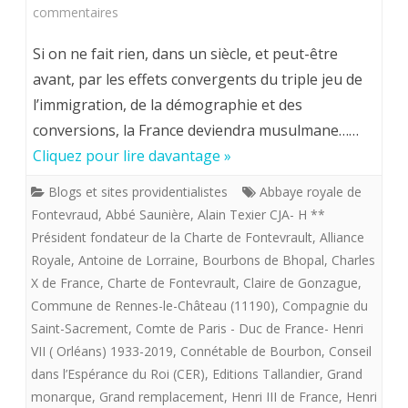
sur
commentaires
de
Hervé
Si on ne fait rien, dans un siècle, et peut-être
fer.
VOLTO.
avant, par les effets convergents du triple jeu de
l’immigration, de la démographie et des
LE
conversions, la France deviendra musulmane……
SECRET
Cliquez pour lire davantage »
DU
Blogs et sites providentialistes
Abbaye royale de
GRAND
Fontevraud
,
Abbé Saunière
,
Alain Texier CJA- H **
MONARQUE
Président fondateur de la Charte de Fontevrault
,
Alliance
Royale
,
Antoine de Lorraine
,
Bourbons de Bhopal
,
Charles
X de France
,
Charte de Fontevrault
,
Claire de Gonzague
,
Commune de Rennes-le-Château (11190)
,
Compagnie du
Saint-Sacrement
,
Comte de Paris - Duc de France- Henri
VII ( Orléans) 1933-2019
,
Connétable de Bourbon
,
Conseil
dans l’Espérance du Roi (CER)
,
Editions Tallandier
,
Grand
monarque
,
Grand remplacement
,
Henri III de France
,
Henri