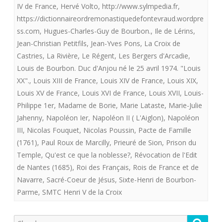
IV de France
,
Hervé Volto
,
http://www.sylmpedia.fr
,
https://dictionnaireordremonastiquedefontevraud.wordpre
ss.com
,
Hugues-Charles-Guy de Bourbon.
,
Ile de Lérins
,
Jean-Christian Petitfils
,
Jean-Yves Pons
,
La Croix de
Castries
,
La Rivière
,
Le Régent
,
Les Bergers d'Arcadie
,
Louis de Bourbon. Duc d'Anjou né le 25 avril 1974. "Louis
XX".
,
Louis XIII de France
,
Louis XIV de France
,
Louis XIX
,
Louis XV de France
,
Louis XVI de France
,
Louis XVII
,
Louis-
Philippe 1er
,
Madame de Borie
,
Marie Lataste
,
Marie-Julie
Jahenny
,
Napoléon Ier
,
Napoléon II ( L'Aiglon)
,
Napoléon
III
,
Nicolas Fouquet
,
Nicolas Poussin
,
Pacte de Famille
(1761)
,
Paul Roux de Marcilly
,
Prieuré de Sion
,
Prison du
Temple
,
Qu'est ce que la noblesse?
,
Révocation de l'Edit
de Nantes (1685)
,
Roi des Français
,
Rois de France et de
Navarre
,
Sacré-Coeur de Jésus
,
Sixte-Henri de Bourbon-
Parme
,
SMTC Henri V de la Croix
Recherche
Reche