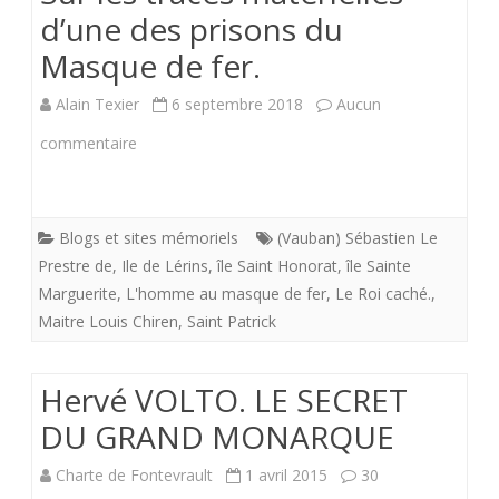
d’une des prisons du
Masque de fer.
Alain Texier
6 septembre 2018
Aucun
sur
commentaire
Sur
les
Blogs et sites mémoriels
(Vauban) Sébastien Le
traces
Prestre de
,
Ile de Lérins
,
île Saint Honorat
,
île Sainte
Marguerite
,
L'homme au masque de fer
,
Le Roi caché.
,
matérielles
Maitre Louis Chiren
,
Saint Patrick
d’une
des
Hervé VOLTO. LE SECRET
prisons
DU GRAND MONARQUE
du
Charte de Fontevrault
1 avril 2015
30
Masque