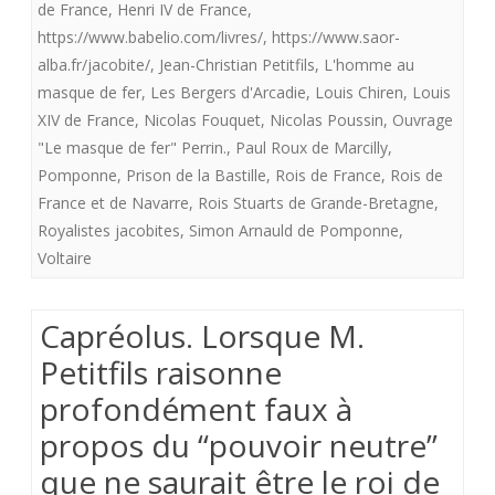
régne
de France
,
Henri IV de France
,
https://www.babelio.com/livres/
,
https://www.saor-
du
alba.fr/jacobite/
,
Jean-Christian Petitfils
,
L'homme au
roi
masque de fer
,
Les Bergers d'Arcadie
,
Louis Chiren
,
Louis
XIV de France
,
Nicolas Fouquet
,
Nicolas Poussin
,
Ouvrage
soleil.
"Le masque de fer" Perrin.
,
Paul Roux de Marcilly
,
Premie
Pomponne
,
Prison de la Bastille
,
Rois de France
,
Rois de
épisod
France et de Navarre
,
Rois Stuarts de Grande-Bretagne
,
Royalistes jacobites
,
Simon Arnauld de Pomponne
,
(I/
Voltaire
II)
Capréolus. Lorsque M.
Petitfils raisonne
profondément faux à
propos du “pouvoir neutre”
que ne saurait être le roi de