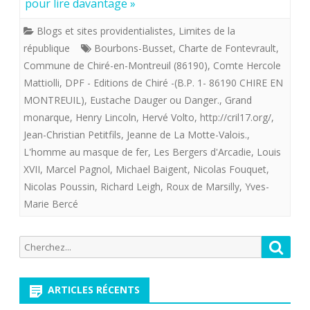
pour lire davantage »
LES
Blogs et sites providentialistes
,
Limites de la
PROVIDENTIALISTES
république
Bourbons-Busset
,
Charte de Fontevrault
,
:
Commune de Chiré-en-Montreuil (86190)
,
Comte Hercole
Mattiolli
,
DPF - Editions de Chiré -(B.P. 1- 86190 CHIRE EN
UNE
MONTREUIL)
,
Eustache Dauger ou Danger.
,
Grand
BRANCHE
monarque
,
Henry Lincoln
,
Hervé Volto
,
http://cril17.org/
,
Jean-Christian Petitfils
,
Jeanne de La Motte-Valois.
,
AINEE,
L'homme au masque de fer
,
Les Bergers d'Arcadie
,
Louis
OUBLIEE
XVII
,
Marcel Pagnol
,
Michael Baigent
,
Nicolas Fouquet
,
MAIS
Nicolas Poussin
,
Richard Leigh
,
Roux de Marsilly
,
Yves-
Marie Bercé
LEGITIME,
DES
Recherche
Reche
BOURBONS
pour:
ARTICLES RÉCENTS