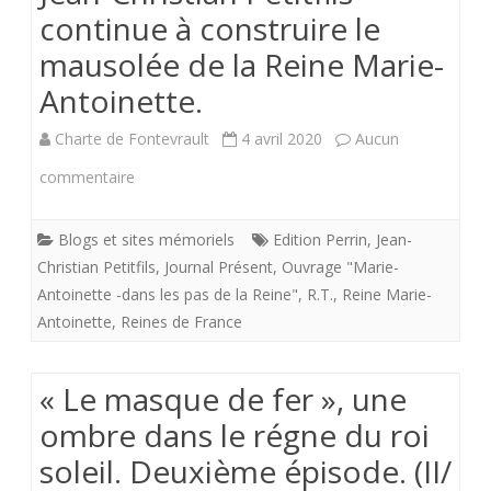
continue à construire le
mausolée de la Reine Marie-
Antoinette.
Charte de Fontevrault
4 avril 2020
Aucun
sur
commentaire
Jean-
Blogs et sites mémoriels
Edition Perrin
,
Jean-
Christian
Christian Petitfils
,
Journal Présent
,
Ouvrage "Marie-
Petitfils
Antoinette -dans les pas de la Reine"
,
R.T.
,
Reine Marie-
Antoinette
,
Reines de France
continue
à
« Le masque de fer », une
construire
ombre dans le régne du roi
le
soleil. Deuxième épisode. (II/
mausolée