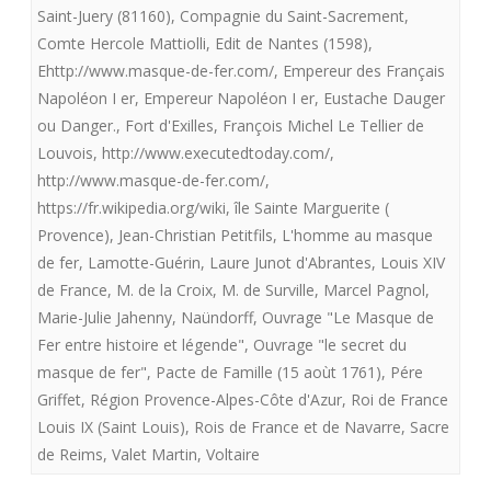
Saint-Juery (81160)
,
Compagnie du Saint-Sacrement
,
régne
Comte Hercole Mattiolli
,
Edit de Nantes (1598)
,
du
Ehttp://www.masque-de-fer.com/
,
Empereur des Français
Napoléon I er
,
Empereur Napoléon I er
,
Eustache Dauger
roi
ou Danger.
,
Fort d'Exilles
,
François Michel Le Tellier de
soleil.
Louvois
,
http://www.executedtoday.com/
,
Deuxième
http://www.masque-de-fer.com/
,
https://fr.wikipedia.org/wiki
,
île Sainte Marguerite (
épisode.
Provence)
,
Jean-Christian Petitfils
,
L'homme au masque
(II/
de fer
,
Lamotte-Guérin
,
Laure Junot d'Abrantes
,
Louis XIV
de France
,
M. de la Croix
,
M. de Surville
,
Marcel Pagnol
,
II)
Marie-Julie Jahenny
,
Naündorff
,
Ouvrage "Le Masque de
Fer entre histoire et légende"
,
Ouvrage "le secret du
masque de fer"
,
Pacte de Famille (15 aoùt 1761)
,
Pére
Griffet
,
Région Provence-Alpes-Côte d'Azur
,
Roi de France
Louis IX (Saint Louis)
,
Rois de France et de Navarre
,
Sacre
de Reims
,
Valet Martin
,
Voltaire