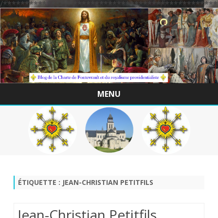
/*************************************************
MENU
Skip
to
content
ÉTIQUETTE :
JEAN-CHRISTIAN PETITFILS
Jean-Christian Petitfils