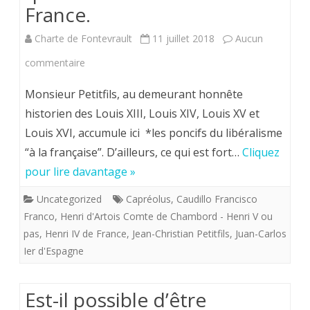
France.
Charte de Fontevrault
11 juillet 2018
Aucun
sur
commentaire
Capréolus.
Monsieur Petitfils, au demeurant honnête
Lorsque
historien des Louis XIII, Louis XIV, Louis XV et
Louis XVI, accumule ici *les poncifs du libéralisme
M.
“à la française”. D’ailleurs, ce qui est fort…
Cliquez
Petitfils
pour lire davantage »
raisonne
Uncategorized
Capréolus
,
Caudillo Francisco
profondément
Franco
,
Henri d'Artois Comte de Chambord - Henri V ou
faux
pas
,
Henri IV de France
,
Jean-Christian Petitfils
,
Juan-Carlos
Ier d'Espagne
à
propos
Est-il possible d’être
du