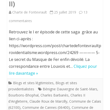
II)
de
Charte de Fontevrault
25 juillet 2019
13
la
sur
commentaires
Reine
«
Retrouvez le I er épisode de cette saga grâce au
Marie-
Le
lien ci-après :
Antoinette.
https://wordpress.com/post/chartedefontevraultp
masque
rovidentialisme.wordpress.com/24269 ———— 5-
de
Le secret du Masque de Fer enfin dévoilé. La
fer
correspondance entre Louvois et…
Cliquez pour
»,
lire davantage »
une
Blogs et sites légitimistes
,
Blogs et sites
providentialistes
Bénigne Dauvergne de Saint-Mars
,
ombre
Bourbons-Bhophal
,
Charles Barbanès
,
Charles II
dans
d'Angleterre
,
Claude Roux de Marcilly
,
Commune de Calais
le
(62100)
,
Commune de Cannes (06400)
,
Commune de