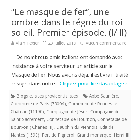
“Le masque de fer”, une
ombre dans le régne du roi
soleil. Premier épisode. (I/ II)
sur
Alain Texier
23 juillet 2019
Aucun commentaire
“Le
De nombreux amis italiens ont demandé avec
masqu
insistance à votre serviteur un article sur le
Masque de Fer. Nous avions déjà, il est vrai, traité
de
le sujet dans notre…
Cliquez pour lire davantage »
fer”,
Blogs et sites providentialistes
Abbé Saunière
,
une
Commune de Paris (75004)
,
Commune de Rennes-le-
ombre
Château (11190)
,
Compagnie de Jésus
,
Compagnie du
Saint-Sacrement
,
Connétable de Bourbon
,
Connetable de
dans
Bourbon ( Charles III)
,
Dauphin du Viennois
,
Edit de
le
Nantes (1598)
,
Fort de Pignerol
,
Grand monarque
,
Henri III