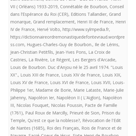
VII ( Orléans) 1933-2019
,
Connétable de Bourbon
,
Conseil
dans l’Espérance du Roi (CER)
,
Editions Tallandier
,
Grand
monarque
,
Grand remplacement
,
Henri III de France
,
Henri
IV de France
,
Hervé Volto
,
http://www.sylmpedia.fr
,
https://dictionnaireordremonastiquedefontevraud.wordpre
ss.com
,
Hugues-Charles-Guy de Bourbon.
,
Ile de Lérins
,
Jean-Christian Petitfils
,
Jean-Yves Pons
,
La Croix de
Castries
,
La Rivière
,
Le Régent
,
Les Bergers d'Arcadie
,
Louis de Bourbon. Duc d'Anjou né le 25 avril 1974. "Louis
XX".
,
Louis XIII de France
,
Louis XIV de France
,
Louis XIX
,
Louis XV de France
,
Louis XVI de France
,
Louis XVII
,
Louis-
Philippe 1er
,
Madame de Borie
,
Marie Lataste
,
Marie-Julie
Jahenny
,
Napoléon Ier
,
Napoléon II ( L'Aiglon)
,
Napoléon
III
,
Nicolas Fouquet
,
Nicolas Poussin
,
Pacte de Famille
(1761)
,
Paul Roux de Marcilly
,
Prieuré de Sion
,
Prison du
Temple
,
Qu'est ce que la noblesse?
,
Révocation de l'Edit
de Nantes (1685)
,
Roi des Français
,
Rois de France et de
Navarre
,
Sacré-Coeur de Jésus
,
Sixte-Henri de Bourbon-