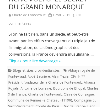
johanni
DU GRAND MONARQUE
2018
Charte de Fontevrault
1 avril 2015
30
de
sur
commentaires
Limoge
Hervé
Si on ne fait rien, dans un siècle, et peut-être
VOLTO.
avant, par les effets convergents du triple jeu de
l’immigration, de la démographie et des
LE
conversions, la France deviendra musulmane……
SECRET
Cliquez pour lire davantage »
DU
Blogs et sites providentialistes
Abbaye royale de
GRAND
Fontevraud
,
Abbé Saunière
,
Alain Texier CJA- H **
MONARQUE
Président fondateur de la Charte de Fontevrault
,
Alliance
Royale
,
Antoine de Lorraine
,
Bourbons de Bhopal
,
Charles
X de France
,
Charte de Fontevrault
,
Claire de Gonzague
,
Commune de Rennes-le-Château (11190)
,
Compagnie du
Saint-Sacrement
,
Comte de Paris - Duc de France- Henri