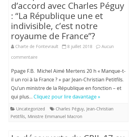
d’accord avec Charles Péguy
“pouvoir
: “La République une et
neutre”
indivisible, c’est notre
que
royaume de France”?
ne
Charte de Fontevrault
8 juillet 2018
Aucun
saurait
sur
commentaire
être
Est-
Ppage F.B. Michel Aimé Mertens 20 h « Manque-t-
le
il
il un roi à la France ? » par Jean-Christian Petitfils.
roi
Qu’un ministre de la République en fonction – et
possible
de
qui plus…
Cliquez pour lire davantage »
d’être
France.
Uncategorized
Charles Péguy
,
Jean-Christian
d’accord
Petitfils
,
Ministre Emmanuel Macron
avec
Charles