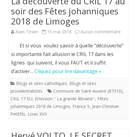
La découverte du CRIL 17 au
Péguy
soir des Fêtes johanniques
:
2018 de Limoges
“La
sur
Alain Texier
15 mai 2018
Aucun commentaire
République
La
Et si vous voulez savoir à quelle “découverte”
une
découve
si importante fait allusion le CRIL 17 dans les
et
lignes qui suivent, il vous FAUT et il suffit
du
indivisible,
d’activer…
Cliquez pour lire davantage »
CRIL
c’est
Blogs et sites catholiques
,
Blogs et sites
17
providentialistes
notre
Commune de Saint-Auvent (87310)
,
au
CRIL 17 EU
,
Emission " La grande llibrairie"
,
Fêtes
royaume
johanniques 2018 de Limoges
,
France 5
,
Jean-Christian
soir
de
Petitfils
,
Louis XVII
des
France”?
Fêtes
Hervé VOLTO. LE SECRET