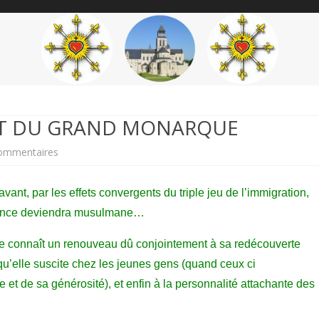
content
THÉME
AUTEUR
’ÉTENDARD
RET DU GRAND MONARQUE
sur
ommentaires
Hervé
 avant, par les effets convergents du triple
jeu de l’immigration,
VOLTO.
rance deviendra musulma
ne…
LE
e connaît un renouveau dû conjointement à sa redécouverte
SECRET
 qu’elle suscite chez les jeunes gens (quand ceux ci
DU
 et de sa générosité), et enfin à la personnalité attachante
des
GRAND