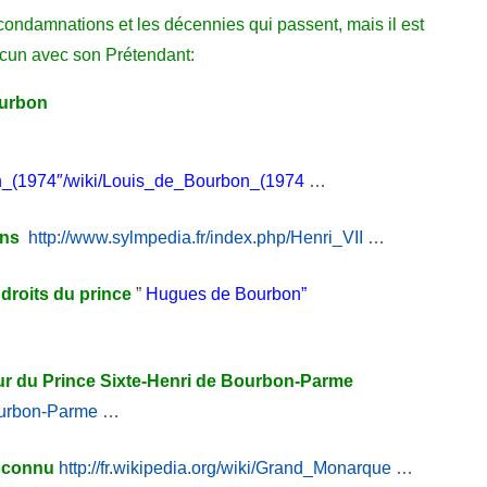
MONARQUE
ondamnations et les décennies qui passent, mais il est
acun avec son Prétendant:
ourbon
bon_(1974″/wiki/Louis_de_Bourbon_(1974
…
an
s
http://www.sylmpedia.fr/index.php/Henri_VII
…
 droits du prince
”
Hugues de Bourbon”
ur du Prince Sixte-Henri de Bourbon-Parme
Bourbon-Parme
…
inconnu
http://fr.wikipedia.org/wiki/Grand_Monarque
…