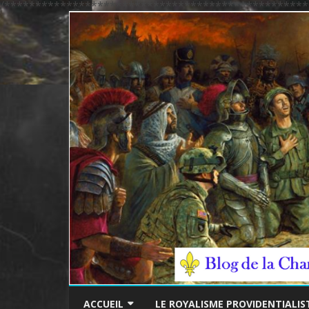
/*************************************************
ACCUEIL
LE ROYALISME PROVIDENTIALIS