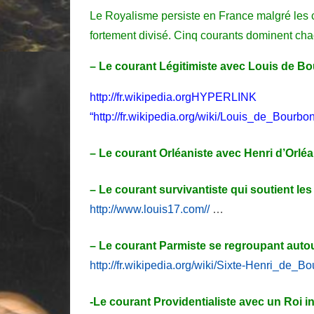
Le Royalisme persiste en France malgré les c
fortement divisé. Cinq courants dominent ch
– Le courant Légitimiste avec Louis de B
http://fr.wikipedia.orgHYPERLINK
“http://fr.wikipedia.org/wiki/Louis_de_Bour
– Le courant Orléaniste avec Henri d’Orlé
– Le courant survivantiste qui soutient les
http://www.louis17.com//
…
– Le courant Parmiste se regroupant auto
http://fr.wikipedia.org/wiki/Sixte-Henri_de_
-Le courant Providentialiste avec un Roi 