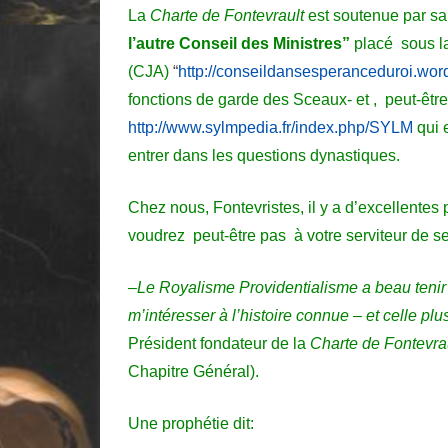
La
Charte de Fontevrault
est soutenue par s
l’autre Conseil des Ministres”
placé sous l
(CJA)
“
http://conseildansesperance
duroi.wor
fonctions de garde des Sceaux- et , peut-être 
http://www.sylmpedia.fr/index.php/SYLM
qui 
entrer dans les questions dynastiques.
Chez nous, Fontevristes, il y a d’excellentes 
voudrez peut-être pas à v
otre serviteur de 
–
Le Royalisme Providentialisme a beau tenir
m’intéresser à l’histoire connue –
et celle pl
Pr
ésident fondateur de la
Charte de Fontevra
Chapitre Général).
Une prophétie dit: