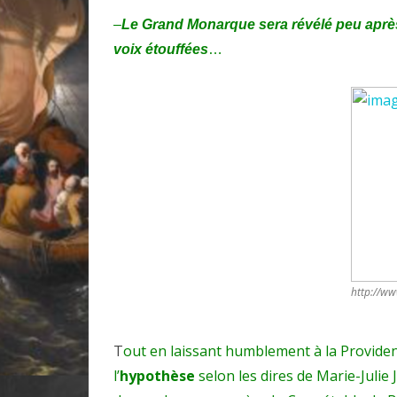
–
Le Grand Monarque sera révélé peu après
voix étouffées
…
http://ww
T
out en laissant humblement à la Providence
l’
hypothèse
selon les dires de Marie-Juli