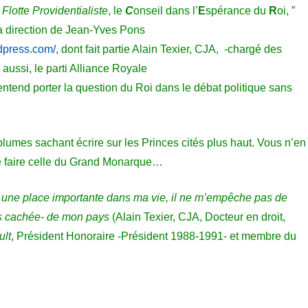
a
Flotte Providentialiste
, le
C
onseil dans l’
E
spérance du
R
oi, ”
a direction de Jean-Yves Pons
dpress.com
/
,
dont fait partie Alain Texier, CJA, -charg
é des
aussi, le parti Alliance Royale
e
ntend porter la question du Roi dans le débat politique sans
plumes sachant écrire sur les Princes cités plus haut. Vous n’en
se faire celle du Grand Monarque…
 une place importante dans ma vie, il ne m’empêche pas de
us cachée- de mon pays
(Alain Texier, CJA, Docteur en droit,
ult
, Président Honoraire -Président 1988-1991- et membre du