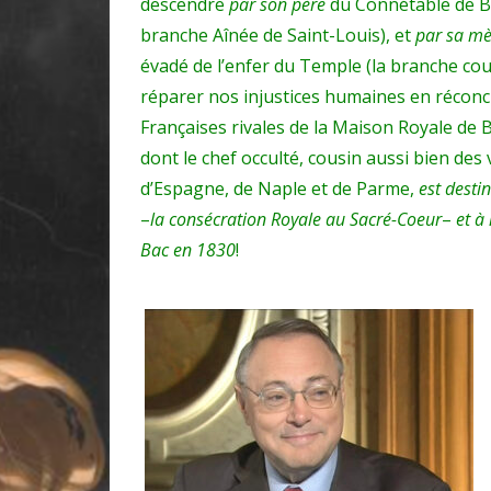
descendre
par son père
du Connétable de B
branche Aînée de Saint-Louis), et
par sa m
évadé de l’enfer du Temple (la branche co
réparer nos injustices humaines en réconc
Françaises rivales de la Maison Royale de 
dont le chef occulté, cousin aussi bien de
d’Espagne, de Naple et de Parme,
est desti
–
la consécration Royale au Sacré-Coeur
–
et à
Bac en 1830
!