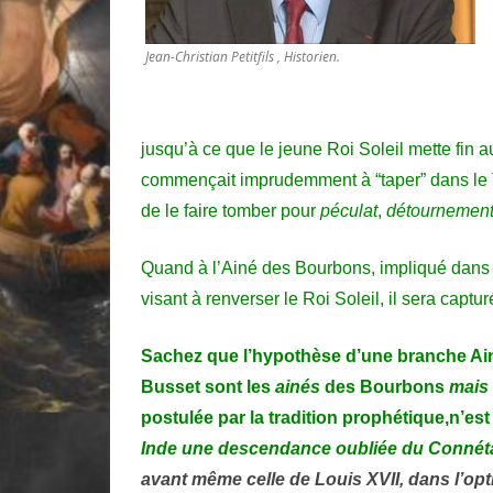
Jean-Christian Petitfils , Historien.
ju
squ’à ce que le jeune R
oi Soleil m
ette fin 
commençait imprudemment à “taper” dans le 
de le faire tomber pour
péculat
,
détournement
Quand à l’Ainé des Bourbons, impliqué dans 
visant à renverser le Roi Soleil, il sera capturé
Sachez que l’hypothèse d’une branche Ai
Busset sont les
ainés
des Bourb
ons
mais 
postulée par la tradition prophétique,
n’est
Inde une
descendance oubliée du Connét
avant même celle de Louis XVII, dans l’opt