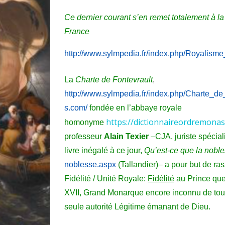
Ce dernier courant s’en remet totalement à
la
France
http://www.sylmpedia.fr/index.php/Royalisme_
La
Charte de Fontevrault
,
http://www.sylmpedia.fr/in
dex.php/Charte_de_F
s.com/
fondée en l’abbaye royale
https://dictionnaireordremona
homonyme
professeur
Alain Texier
–CJA, juriste spéciali
livre inégalé à ce jour,
Qu’est-ce que la nobl
noblesse.a
spx
(Tallandier)– a pour but de ra
Fidélité / Unité Royale:
Fidélité
au Prince que 
XV
II, Grand Monarque encore inconnu d
e tou
seule autorité Légitime émanant de Dieu.