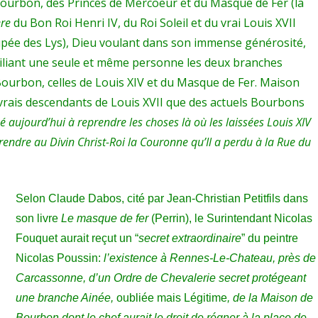
ourbon, des Princes de Mercoeur et du Masque de Fer (la
ère
du Bon Roi Henri IV, du Roi Soleil et du vrai Louis XVII
upée des Lys), Dieu voulant dans son immense générosité,
iliant une seule et même personne les deux branches
Bourbon, celles de Louis XIV et du Masque de Fer. Maison
s vrais descendants de Louis XVII que des actuels Bourbons
né aujourd’hui à reprendre les choses là où les laissées Louis XIV
 rendre au Divin Christ-Roi la Couronne qu’Il a perdu à la Rue du
Selon Claude Dabos, cité par Jean-Christian Petitfils dans
son livre
Le masque de fer
(Perrin), le Surintendant Nicolas
Fouquet aurait reçut un “
secret extraordinaire
” du peintre
Nicolas Poussin:
l’existence à Rennes-Le-C
hateau, près de
Carcassonne, d’un Ordre de Chevalerie secret protégeant
une branche Ain
ée,
oubl
iée mais Légitime
, de la Maison de
Bourbon dont le chef aurait le droit de régner à la place de