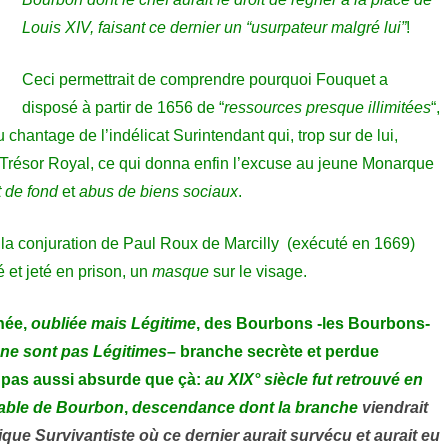
Louis XIV, fais
ant ce dernier un “usurpateur malgré lui”
!
Ceci permettrait de comprendre pourquoi Fouquet a
disposé à partir de 1656 de “
ressources presque illimitées
“,
au chantage de l’indélicat Surintendant qui, trop sur de lui,
Trésor Royal, ce qui donna enfin l’excuse au jeune Monarque
 de fond
et
abus de biens sociaux
.
la conjuration de Paul Roux de Marcilly (exécuté en 1669)
 et jeté e
n prison, un
masque
sur le visage.
née,
oubliée mais Légitime
, des Bourbons -les Bourbons-
ne sont pas Légitimes
– branche secrète et perdue
 pas aussi absurde que çà:
au XIX° siècle fut retrouvé en
able de Bourbon
,
descendance dont la branche
viendrait
ique Survivantiste où ce dernier aurait survécu et aurait eu