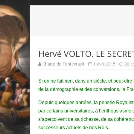
QUI SOMMES-NOUS?
ABÉCÉDAIRE DE LA CHARTE
LE FONDATEUR DE LA CHARTE
QUESTIONS/RÉPONSES
HISTORIQUE DES RENCONTRES
DÉVOTION AU SACRÉ-COEUR
L
NOUS SOUTENIR
LE ROYALISME RÉGENTISME
Hervé VOLTO. LE SEC
QUIÉTISME?
Charte de Fontevrault
1 avril 2015
30 c
Si on ne fait rien, dans un siècle, et peut-être
de la démographie et des conversions, la F
Depuis quelques années, la pensée Royalist
par certains universitaires, à l’enthousiasme
s’aperçoivent de sa
richesse, de sa cohérence
successeurs actuels de nos Rois.