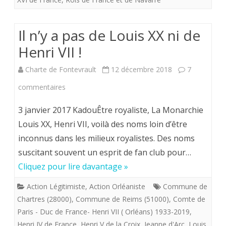
un
courrier
Il n’y a pas de Louis XX ni de
reçu
Henri VII !
sur
Charte de Fontevrault
12 décembre 2018
7
mon
sur
commentaires
adresse
Il
3 janvier 2017 KadouÊtre royaliste, La Monarchie
mail
n’y
Louis XX, Henri VII, voilà des noms loin d’être
inconnus dans les milieux royalistes. Des noms
a
suscitant souvent un esprit de fan club pour…
pas
Cliquez pour lire davantage »
de
Action Légitimiste
,
Action Orléaniste
Commune de
Louis
Chartres (28000)
,
Commune de Reims (51000)
,
Comte de
XX
Paris - Duc de France- Henri VII ( Orléans) 1933-2019
,
Henri IV de France
,
Henri V de la Croix
,
Jeanne d'Arc
,
Louis