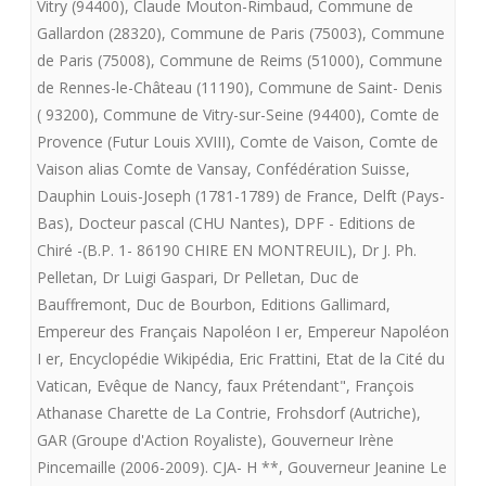
Vitry (94400)
,
Claude Mouton-Rimbaud
,
Commune de
de
Gallardon (28320)
,
Commune de Paris (75003)
,
Commune
Fontevrault
de Paris (75008)
,
Commune de Reims (51000)
,
Commune
de Rennes-le-Château (11190)
,
Commune de Saint- Denis
présente
( 93200)
,
Commune de Vitry-sur-Seine (94400)
,
Comte de
LE
Provence (Futur Louis XVIII)
,
Comte de Vaison
,
Comte de
SACRE
Vaison alias Comte de Vansay
,
Confédération Suisse
,
Dauphin Louis-Joseph (1781-1789) de France
,
Delft (Pays-
DE
Bas)
,
Docteur pascal (CHU Nantes)
,
DPF - Editions de
LOUIS
Chiré -(B.P. 1- 86190 CHIRE EN MONTREUIL)
,
Dr J. Ph.
Pelletan
,
Dr Luigi Gaspari
,
Dr Pelletan
,
Duc de
XVII
Bauffremont
,
Duc de Bourbon
,
Editions Gallimard
,
Empereur des Français Napoléon I er
,
Empereur Napoléon
I er
,
Encyclopédie Wikipédia
,
Eric Frattini
,
Etat de la Cité du
Vatican
,
Evêque de Nancy
,
faux Prétendant"
,
François
Athanase Charette de La Contrie
,
Frohsdorf (Autriche)
,
GAR (Groupe d'Action Royaliste)
,
Gouverneur Irène
Pincemaille (2006-2009). CJA- H **
,
Gouverneur Jeanine Le