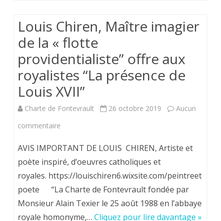
Louis Chiren, Maître imagier
de la « flotte
providentialiste” offre aux
royalistes “La présence de
Louis XVII”
Charte de Fontevrault
26 octobre 2019
Aucun
sur
commentaire
Louis
AVIS IMPORTANT DE LOUIS CHIREN, Artiste et
Chiren,
poète inspiré, d’oeuvres catholiques et
royales. https://louischiren6.wixsite.com/peintreet
Maître
poete “La Charte de Fontevrault fondée par
imagier
Monsieur Alain Texier le 25 août 1988 en l’abbaye
de
royale homonyme,…
Cliquez pour lire davantage »