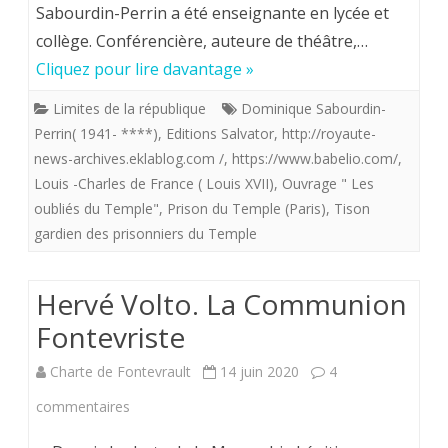
Sabourdin-Perrin a été enseignante en lycée et
Les
collège. Conférencière, auteure de théâtre,…
oubliés
Cliquez pour lire davantage »
du
Limites de la république
Dominique Sabourdin-
Temple
Perrin( 1941- ****)
,
Editions Salvator
,
http://royaute-
news-archives.eklablog.com /
,
https://www.babelio.com/
,
ou
Louis -Charles de France ( Louis XVII)
,
Ouvrage " Les
la
oubliés du Temple"
,
Prison du Temple (Paris)
,
Tison
vie
gardien des prisonniers du Temple
quotidi
Hervé Volto. La Communion
des
Fontevriste
prisonni
Charte de Fontevrault
14 juin 2020
4
du
sur
commentaires
Temple.
Hervé