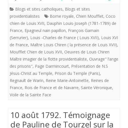
la
Blogs et sites catholiques
,
Blogs et sites
«
providentialistes
Borne royale
,
Chien Moufflet
,
Coco
chien de Louis XVII
,
Dauphin Louis-Joseph (1781-1789) de
flotte
France
,
Epagneul nain papillon
,
François Gamain
providentialiste”
(Serrurier)
,
Louis -Charles de France ( Louis XVII)
,
Louis XVI
offre
de France
,
Maître Louis Chiren ( la présence de Louis XVII)
,
Moufflet Chien de Louis XVII
,
Oeuvres de Louis Chiren
aux
Maître imagier de la flotte providentialiste
,
Ouvrage" l’ange
royalistes
des prisons"
,
Page Darmincourt
,
Présentation de N.S
Jésus-Christ au Temple
,
Prison du Temple (Paris)
,
“La
Regnault de Warin
,
Reine Marie-Antoinette
,
Reines de
présence
France
,
Rois de France et de Navarre
,
Sainte Véronique
,
de
Voile de la Sainte Face
Louis
10 août 1792. Témoignage
XVII”
de Pauline de Tourzel sur la