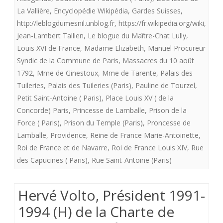
La Vallière
,
Encyclopédie Wikipédia
,
Gardes Suisses
,
la
http://leblogdumesnil.unblog.fr
,
https://fr.wikipedia.org/wiki
,
prise
Jean-Lambert Tallien
,
Le blogue du Maître-Chat Lully
,
des
Louis XVI de France
,
Madame Elizabeth
,
Manuel Procureur
Syndic de la Commune de Paris
,
Massacres du 10 août
Tuileries
1792
,
Mme de Ginestoux
,
Mme de Tarente
,
Palais des
et
Tuileries
,
Palais des Tuileries (Paris)
,
Pauline de Tourzel
,
Petit Saint-Antoine ( Paris)
,
Place Louis XV ( de la
les
Concorde) Paris
,
Princesse de Lamballe
,
Prison de la
évènements
Force ( Paris)
,
Prison du Temple (Paris)
,
Proncesse de
qui
Lamballe
,
Providence
,
Reine de France Marie-Antoinette
,
Roi de France et de Navarre
,
Roi de France Louis XIV
,
Rue
suivirent.
des Capucines ( Paris)
,
Rue Saint-Antoine (Paris)
Hervé Volto, Président 1991-
1994 (H) de la Charte de