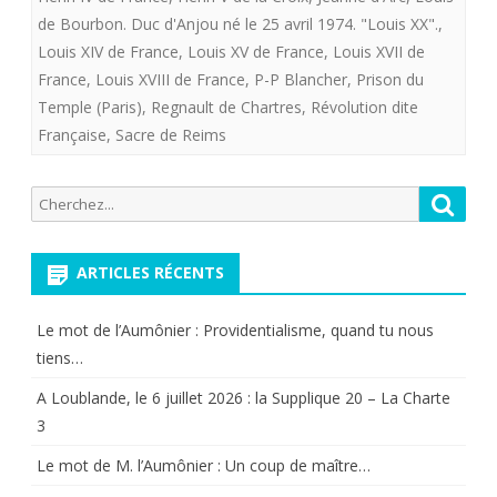
ni
de Bourbon. Duc d'Anjou né le 25 avril 1974. "Louis XX".
,
de
Louis XIV de France
,
Louis XV de France
,
Louis XVII de
France
,
Louis XVIII de France
,
P-P Blancher
,
Prison du
Henri
Temple (Paris)
,
Regnault de Chartres
,
Révolution dite
VII
Française
,
Sacre de Reims
!
Recherche
Reche
pour:
ARTICLES RÉCENTS
Le mot de l’Aumônier : Providentialisme, quand tu nous
tiens…
A Loublande, le 6 juillet 2026 : la Supplique 20 – La Charte
3
Le mot de M. l’Aumônier : Un coup de maître…