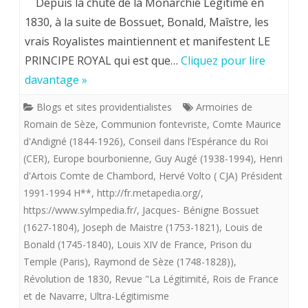
Depuis la chute de la Monarchie Légitime en
Volto.
1830, à la suite de Bossuet, Bonald, Maîstre, les
vrais Royalistes maintiennent et manifestent LE
La
PRINCIPE ROYAL qui est que…
Cliquez pour lire
Communion
davantage »
Fontevriste
Blogs et sites providentialistes
Armoiries de
Romain de Sèze
,
Communion fontevriste
,
Comte Maurice
d'Andigné (1844-1926)
,
Conseil dans l’Espérance du Roi
(CER)
,
Europe bourbonienne
,
Guy Augé (1938-1994)
,
Henri
d'Artois Comte de Chambord
,
Hervé Volto ( CJA) Président
1991-1994 H**
,
http://fr.metapedia.org/
,
https://www.sylmpedia.fr/
,
Jacques- Bénigne Bossuet
(1627-1804)
,
Joseph de Maistre (1753-1821)
,
Louis de
Bonald (1745-1840)
,
Louis XIV de France
,
Prison du
Temple (Paris)
,
Raymond de Sèze (1748-1828))
,
Révolution de 1830
,
Revue "La Légitimité
,
Rois de France
et de Navarre
,
Ultra-Légitimisme