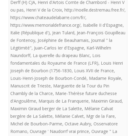
Derff (H) CJA
,
Henri d'Artois Comte de Chambord - Henri V
ou pas
,
Henri V de la Croix
,
http://noelle.destremau.free.fr/
,
https://www.chateaudelabarre.com/fr/
,
https://www.memorialdefrance.org/
,
Isabelle II d'Espagne
,
Italie (République d')
,
Jean Tulard
,
Jean-François Goupilleau
de Fontenoy
,
Joséphine de Beauharnais
,
Journal " la
Légitimité"
,
Juan-Carlos Ier d'Espagne
,
Karl-Wilhelm
Naundorff
,
La querelle du drapeau Blanc
,
Lois
fondamentales du Royaume de France (LFR)
,
Louis Henri
Joseph de Bourbon (1756-1830
,
Louis XVII de France
,
Louis-Henri-Joseph de Bourbon-Condé
,
Madame Royale
,
Manuscrit de Trieste
,
Marguerite de la Tour du Pin
Chambly de la Charce
,
Marie-Thérèse future duchesse
d'Angoulême
,
Marquis de La Franquerie
,
Maximin Giraud
,
Maximin Giraud berger de La Salette
,
Mélanie Calvat
bergére de La Salette
,
Mélanie Calvet
,
Mgr de la Fare
,
Michel de Bourbon-Parme
,
Octave Aubry
,
Osservatore
Romano
,
Ouvrage ' Naudorrf vrai prince
,
Ouvrage " La