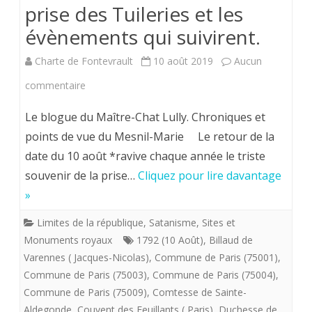
prise des Tuileries et les
évènements qui suivirent.
Charte de Fontevrault
10 août 2019
Aucun
sur
commentaire
10
Le blogue du Maître-Chat Lully. Chroniques et
août
points de vue du Mesnil-Marie Le retour de la
date du 10 août *ravive chaque année le triste
1792.
souvenir de la prise…
Cliquez pour lire davantage
Témoignage
»
de
Limites de la république
,
Satanisme
,
Sites et
Pauline
Monuments royaux
1792 (10 Août)
,
Billaud de
de
Varennes ( Jacques-Nicolas)
,
Commune de Paris (75001)
,
Commune de Paris (75003)
,
Commune de Paris (75004)
,
Tourzel
Commune de Paris (75009)
,
Comtesse de Sainte-
sur
Aldegonde
,
Couvent des Feuillants ( Paris)
,
Duchesse de