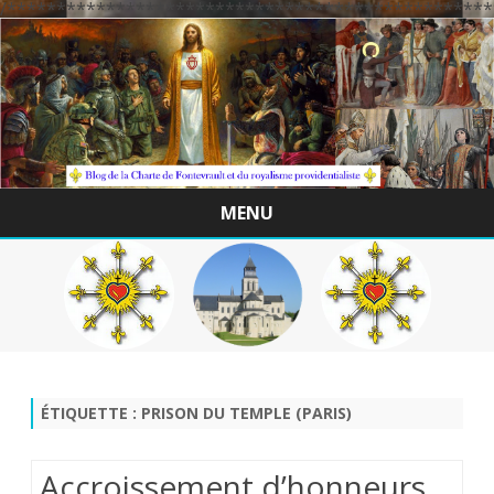
/*************************************************
MENU
Skip
to
content
ÉTIQUETTE :
PRISON DU TEMPLE (PARIS)
Accroissement d’honneurs