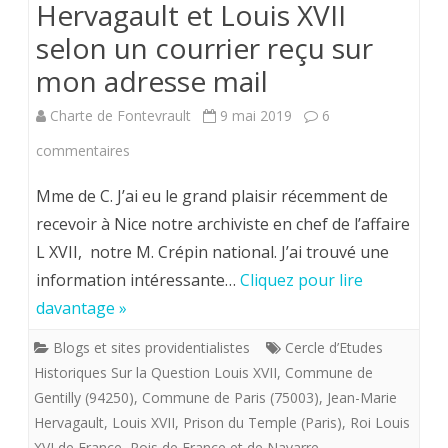
Hervagault et Louis XVII
selon un courrier reçu sur
mon adresse mail
Charte de Fontevrault
9 mai 2019
6
sur
commentaires
Des
Mme de C. J’ai eu le grand plaisir récemment de
rapports
recevoir à Nice notre archiviste en chef de l’affaire
L XVII, notre M. Crépin national. J’ai trouvé une
entre
information intéressante…
Cliquez pour lire
Hervagault
davantage »
et
Blogs et sites providentialistes
Cercle d’Etudes
Louis
Historiques Sur la Question Louis XVII
,
Commune de
XVII
Gentilly (94250)
,
Commune de Paris (75003)
,
Jean-Marie
Hervagault
,
Louis XVII
,
Prison du Temple (Paris)
,
Roi Louis
selon
XVI de France
,
Rois de France et de Navarre