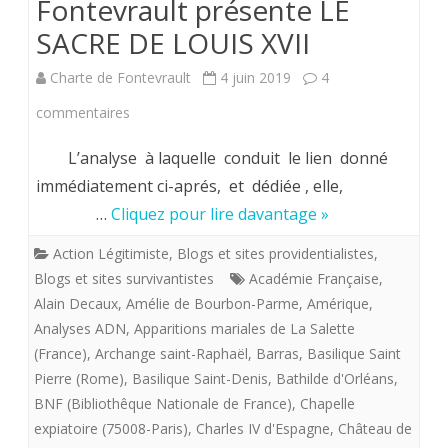
Fontevrault présente LE
SACRE DE LOUIS XVII
Charte de Fontevrault
4 juin 2019
4
sur
commentaires
Hervé
L’analyse à laquelle conduit le lien donné
Volto,
immédiatement ci-aprés, et dédiée , elle,
…
Cliquez pour lire davantage »
Président
1991-
Action Légitimiste
,
Blogs et sites providentialistes
,
Blogs et sites survivantistes
Académie Française
,
1994
Alain Decaux
,
Amélie de Bourbon-Parme
,
Amérique
,
(H)
Analyses ADN
,
Apparitions mariales de La Salette
(France)
,
Archange saint-Raphaël
,
Barras
,
Basilique Saint
de
Pierre (Rome)
,
Basilique Saint-Denis
,
Bathilde d'Orléans
,
la
BNF (Bibliothêque Nationale de France)
,
Chapelle
Charte
expiatoire (75008-Paris)
,
Charles IV d'Espagne
,
Château de