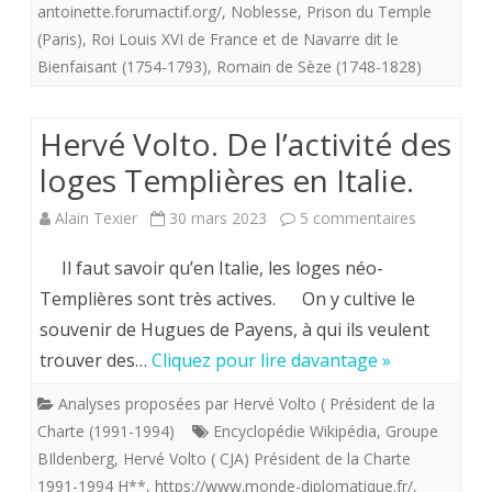
antoinette.forumactif.org/
,
Noblesse
,
Prison du Temple
des
(Paris)
,
Roi Louis XVI de France et de Navarre dit le
Bienfaisant (1754-1793)
,
Romain de Sèze (1748-1828)
avocats
de
Hervé Volto. De l’activité des
Louis
loges Templières en Italie.
XVI.
sur
Alain Texier
30 mars 2023
5 commentaires
Hervé
Il faut savoir qu’en Italie, les loges néo-
Volto.
Templières sont très actives. On y cultive le
souvenir de Hugues de Payens, à qui ils veulent
De
trouver des…
Cliquez pour lire davantage »
l’activité
Analyses proposées par Hervé Volto ( Président de la
des
Charte (1991-1994)
Encyclopédie Wikipédia
,
Groupe
loges
BIldenberg
,
Hervé Volto ( CJA) Président de la Charte
1991-1994 H**
,
https://www.monde-diplomatique.fr/
,
Templière