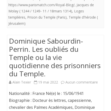
https://www.parismatch.com/Royal-Blog/
,
Jacques de
en
Molay ( 1244 / 1249- 11 / 18mars 1314)
,
Loges
Italie.
templières
,
Prison du Temple (Paris)
,
Temple d'hérode (
Jérusalem)
Dominique Sabourdin-
Perrin. Les oubliés du
Temple ou la vie
quotidienne des prisonniers
du Temple.
sur
Alain Texier
19 mai 2022
Aucun commentaire
Domini
Nationalité : France Né(e) le : 15/06/1941
Sabourd
Biographie : Docteur ès lettres, capessienne,
chevalier des Palmes Académiques, Dominique
Perrin.