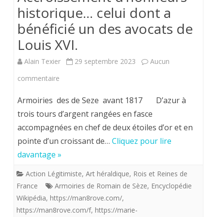
historique… celui dont a
bénéficié un des avocats de
Louis XVI.
Alain Texier
29 septembre 2023
Aucun
sur
commentaire
Accroissement
Armoiries des de Seze avant 1817 D’azur à
d’honneurs
trois tours d’argent rangées en fasce
accompagnées en chef de deux étoiles d’or et en
historique…
pointe d’un croissant de…
Cliquez pour lire
celui
davantage »
dont
Action Légitimiste
,
Art héraldique
,
Rois et Reines de
a
France
Armoiries de Romain de Sèze
,
Encyclopédie
bénéficié
Wikipédia
,
https://man8rove.com/
,
https://man8rove.com/f
,
https://marie-
un