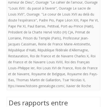
rumeur de Dieu"
,
Ouvrage "Le cahier de l'amour
,
Ouvrage
"Louis XVII : du passé à l’avenir"
,
Ouvrage Le sacre de
Louis XVII"
,
Ouvrage. "Le coeur de Louis XVII au delà du
doute l'espérance"
,
Padre Pio
,
Pape Léon XIII
,
Pape Pie VI
,
Pape Pie XI
,
Paul Barras
,
Petitval
,
Port-au-Prince (Haiti)
,
Président de la Charte Hervé Volto (H) CJA
,
Primat de
Lorraine
,
Prison du Temple (Paris)
,
Professeur Jean-
Jacques Cassiman
,
Reine de France Marie-Antoinette
,
République d'Haiti
,
République fédérale d'Allemagne
,
Restauration
,
Roi de France et de Navarre Charles X
,
Roi
de France et de Navarre Louis XVIII
,
Roi des Français
Louis-Philippe Ier
,
Roi Louis XVI de France
,
Rois de France
et de Navarre
,
Royaume de Belgique
,
Royaume des Pays-
Bas
,
Thomas Martin de Gallardon
,
Tsar Nicolas II
,
ttps://www.histoire-genealogie.com/
,
Xavier de Roche
Des rapports entre