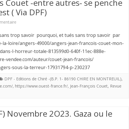
is Couet -entre autres- se penche
In
est ( Via DPF)
Memoriam
(1942-
sur
mentaire
2024)
L’Historien
s trop savoir pourquoi, et tués sans trop savoir par
Jean-
de-la-loire/angers-49000/angers-jean-francois-couet-mon-
-dans-l-horreur-totale-813599d0-640f-11ec-888e-
François
oire-vendee.com/auteur/couet-jean-francois/
Couet
angers-sous-la-terreur-17931794-p-230237
-
DPF - Editions de Chiré -(B.P. 1- 86190 CHIRE EN MONTREUIL)
,
entre
ee.com/
,
https://www.ouest-france.fr/
,
Jean-François Couet
,
Revue
autres-
se
PF) Novembre 2O23. Gaza ou le
penche
sur