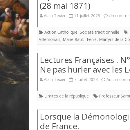
(28 mai 1871)
Alain Texier
11 juillet 2023
Un commen
Action Catholique
,
Société traditionnelle
VIllemonais
,
Marie Rault- Ferrè
,
Martyrs de la 
Lectures Françaises . N
Ne pas hurler avec les
Alain Texier
7 juillet 2023
Aucun comm
Limites de la république
Professeur Samu
Lorsque la Démonologie 
de France.