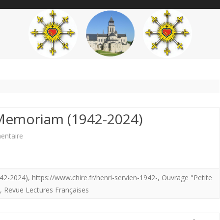
content
THÉME
AUTEUR
’ÉTENDARD
n Memoriam (1942-2024)
sur
entaire
DPF.
Henri
942-2024)
,
https://www.chire.fr/henri-servien-1942-
,
Ouvrage "Petite
Servien
,
Revue Lectures Françaises
.