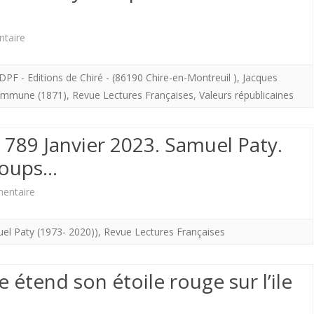
en
Chiré
l’appliquant
sur
taire
pour
à
Lectures
avoir
DPF - Editions de Chiré - (86190 Chire-en-Montreuil )
,
Jacques
l’accession
françaises.
fait
Commune (1871)
,
Revue Lectures Françaises
,
Valeurs républicaines
au
Constantes
figurer
pouvoir
des
sa
° 789 Janvier 2023. Samuel Paty.
du
‘Valeurs
 Loups…
photo
roi
républicaines”.
sur
sur
entaire
Henri
Les
leur
Lectures
IV
el Paty (1973- 2020))
,
Revue Lectures Françaises
prêtres
site.
Françaises
martyrisés
.
étend son étoile rouge sur l’ile
par
N°
la
789