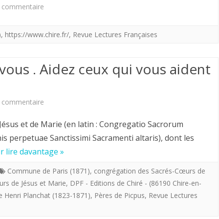
la
sur
 commentaire
Terreur
Lectures
)
,
https://www.chire.fr/
,
Revue Lectures Françaises
dans
françaises
l’Ouest
(DPF)
ous . Aidez ceux qui vous aident
(
Novembre
Via
2O23.
sur
 commentaire
DPF)
Gaza
Formez
sus et de Marie (en latin : Congregatio Sacrorum
ou
vous.
s perpetuae Sanctissimi Sacramenti altaris), dont les
le
r lire davantage »
Informez
drame
vous
Commune de Paris (1871)
,
congrégation des Sacrés-Cœurs de
de
rs de Jésus et Marie
,
DPF - Editions de Chiré - (86190 Chire-en-
.
la
e Henri Planchat (1823-1871)
,
Pères de Picpus
,
Revue Lectures
Aidez
Palestine.