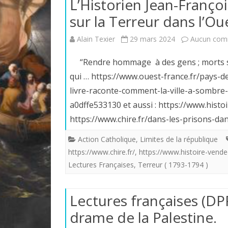
L’Historien Jean-Franço
sur la Terreur dans l’Ou
Alain Texier
29 mars 2024
Aucun com
“Rendre hommage à des gens ; morts san
qui … https://www.ouest-france.fr/pays-
livre-raconte-comment-la-ville-a-sombre
a0dffe533130 et aussi : https://www.hist
https://www.chire.fr/dans-les-prisons-d
Action Catholique
,
Limites de la république
https://www.chire.fr/
,
https://www.histoire-vend
Lectures Françaises
,
Terreur ( 1793-1794 )
Lectures françaises (D
drame de la Palestine.