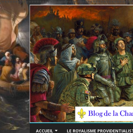
/*************************************************
ACCUEIL
LE ROYALISME PROVIDENTIALIS