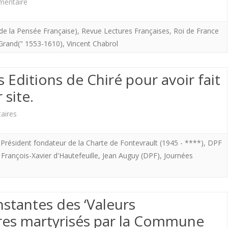
sur
mentaire
vous
Vincent
écrit.
de la Pensée Française)
,
Revue Lectures Françaises
,
Roi de France
Chabrol
e Grand(" 1553-1610)
TRANSMETTRE
,
Vincent Chabrol
revient
OU
sur
s Editions de Chiré pour avoir fait
DISPARAÎTRE.
une
 site.
question
sur
aires
touours
Alain
* Président fondateur de la Charte de Fontevrault (1945 - ****)
,
DPF
actuelle:
Texier
,
François-Xavier d'Hautefeuille
,
Jean Auguy (DPF)
,
Journées
celle
remercie
de
les
la
nstantes des ‘Valeurs
Editions
légitimité
tres martyrisés par la Commune
de