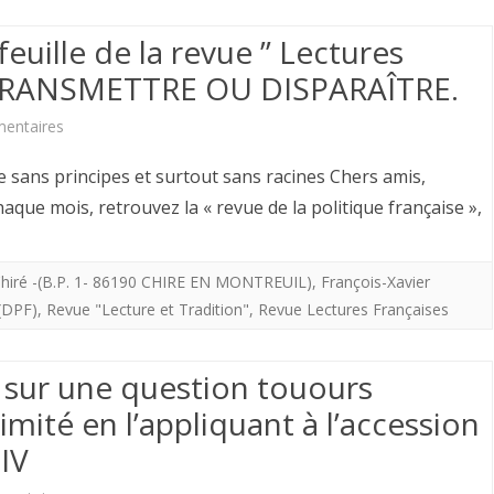
ceux
euille de la revue ” Lectures
qui
t. TRANSMETTRE OU DISPARAÎTRE.
vous
aident
sur
entaires
.
François-
e sans principes et surtout sans racines Chers amis,
https://www.chire.fr.
Xavier
que mois, retrouvez la « revue de la politique française »,
d’Hautefeuille
de
 Chiré -(B.P. 1- 86190 CHIRE EN MONTREUIL)
,
François-Xavier
(DPF)
,
Revue "Lecture et Tradition"
,
Revue Lectures Françaises
la
revue
 sur une question touours
”
itimité en l’appliquant à l’accession
Lectures
 IV
françaises”