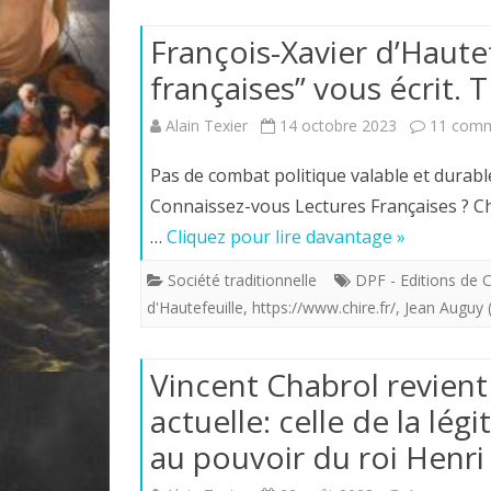
François-Xavier d’Hautef
françaises” vous écri
Alain Texier
14 octobre 2023
11 comm
Pas de combat politique valable et durabl
Connaissez-vous Lectures Françaises ? Cha
…
Cliquez pour lire davantage »
Société traditionnelle
DPF - Editions de
d'Hautefeuille
,
https://www.chire.fr/
,
Jean Auguy 
Vincent Chabrol revient
actuelle: celle de la lég
au pouvoir du roi Henri