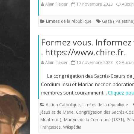
Alain Texier
17 novembre 2023
Aucun
Limites de la république
Gaza ( Palestine
Formez vous. Informez v
. https://www.chire.fr.
Alain Texier
10 novembre 2023
Aucun
La congrégation des Sacrés-Cœurs de Jé
Cordium Iesu et Mariae necnon adorationi
membres sont couramment…
Cliquez pou
Action Catholique
,
Limites de la république
Jésus et de Marie
,
Congrégation des Sacrés-Coeu
Montreuil )
,
Martyrs de la Commune (1871)
,
Pér
Françaises
,
Wikipédia