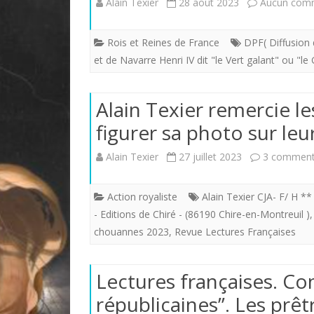
Alain Texier
28 août 2023
Aucun com
Rois et Reines de France
DPF( Diffusion 
et de Navarre Henri IV dit "le Vert galant" ou "l
Alain Texier remercie le
figurer sa photo sur leur
Alain Texier
27 juillet 2023
3 comment
Action royaliste
Alain Texier CJA- F/ H *
- Editions de Chiré - (86190 Chire-en-Montreuil )
chouannes 2023
,
Revue Lectures Françaises
Lectures françaises. Co
républicaines”. Les prê