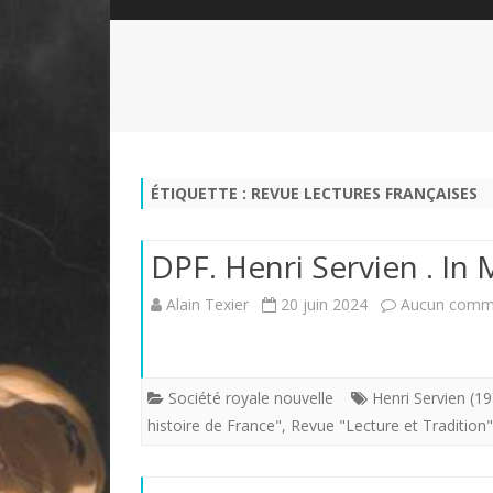
QUI SOMMES-NOUS?
ABÉCÉDAIRE DE LA CHARTE
LE FONDATEUR DE LA CHARTE
QUESTIONS/RÉPONSES
HISTORIQUE DES RENCONTRES
DÉVOTION AU SACRÉ-COEUR
L
NOUS SOUTENIR
LE ROYALISME RÉGENTISME
ÉTIQUETTE :
REVUE LECTURES FRANÇAISES
QUIÉTISME?
DPF. Henri Servien . I
Alain Texier
20 juin 2024
Aucun comm
Société royale nouvelle
Henri Servien (1
histoire de France"
,
Revue "Lecture et Tradition"