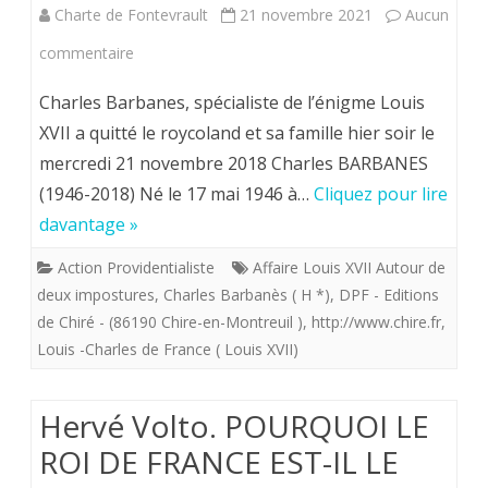
Charte de Fontevrault
21 novembre 2021
Aucun
Chiré)
sur
commentaire
In
Charles Barbanes, spécialiste de l’énigme Louis
memoriam.
XVII a quitté le roycoland et sa famille hier soir le
mercredi 21 novembre 2018 Charles BARBANES
Rappel
(1946-2018) Né le 17 mai 1946 à…
Cliquez pour lire
à
davantage »
Dieu
Action Providentialiste
Affaire Louis XVII Autour de
le
deux impostures
,
Charles Barbanès ( H *)
,
DPF - Editions
21
de Chiré - (86190 Chire-en-Montreuil )
,
http://www.chire.fr
,
Louis -Charles de France ( Louis XVII)
novembre
2018
Hervé Volto. POURQUOI LE
de
ROI DE FRANCE EST-IL LE
Charles