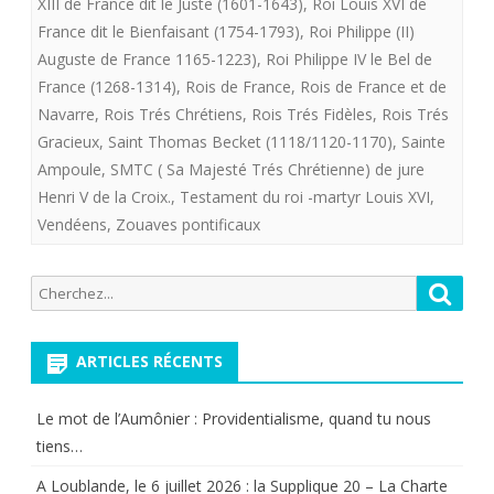
XIII de France dit le Juste (1601-1643)
,
Roi Louis XVI de
de
France dit le Bienfaisant (1754-1793)
,
Roi Philippe (II)
France
Auguste de France 1165-1223)
,
Roi Philippe IV le Bel de
France (1268-1314)
,
Rois de France
,
Rois de France et de
à
Navarre
,
Rois Trés Chrétiens
,
Rois Trés Fidèles
,
Rois Trés
Venir
Gracieux
,
Saint Thomas Becket (1118/1120-1170)
,
Sainte
Ampoule
,
SMTC ( Sa Majesté Trés Chrétienne) de jure
s’appellera
Henri V de la Croix.
,
Testament du roi -martyr Louis XVI
,
t’il
Vendéens
,
Zouaves pontificaux
Henri
V
Recherche
Reche
pour:
de
ARTICLES RÉCENTS
La
Croix
Le mot de l’Aumônier : Providentialisme, quand tu nous
tiens…
A Loublande, le 6 juillet 2026 : la Supplique 20 – La Charte