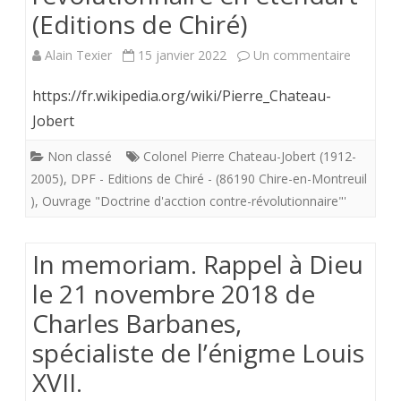
(Editions de Chiré)
”
Lectures
sur
Alain Texier
15 janvier 2022
Un commentaire
françaises
Colonel
https://fr.wikipedia.org/wiki/Pierre_Chateau-
2
Château
Jobert
éme
Jobert
Non classé
Colonel Pierre Chateau-Jobert (1912-
semestre
2005)
,
DPF - Editions de Chiré - (86190 Chire-en-Montreuil
.
)
,
Ouvrage "Doctrine d'acction contre-révolutionnaire"'
2022-
L’action
contre-
In memoriam. Rappel à Dieu
révoluti
le 21 novembre 2018 de
en
Charles Barbanes,
étendart
spécialiste de l’énigme Louis
(Editions
XVII.
de