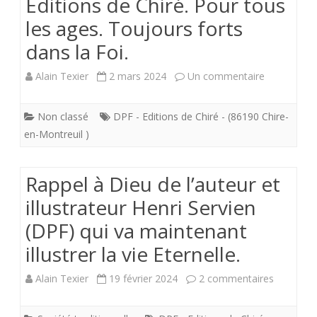
Editions de Chiré. Pour tous
les ages. Toujours forts
dans la Foi.
sur
Alain Texier
2 mars 2024
Un commentaire
Editions
Non classé
DPF - Editions de Chiré - (86190 Chire-
de
en-Montreuil )
Chiré.
Pour
Rappel à Dieu de l’auteur et
tous
illustrateur Henri Servien
(DPF) qui va maintenant
les
illustrer la vie Eternelle.
ages.
Toujours
sur
Alain Texier
19 février 2024
2 commentaires
forts
Rappel