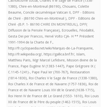
Catholicisme social
,
Charles V le Sage de France (1338-
EST-
1380)
,
Chire-en-Montreuil (86190)
,
Chouans
,
Colette
IL
Beaume
,
Concile œcuménique Vatican II
,
DPF - Editions
de Chiré - (86190 Chire-en-Montreuil )
,
DPF - Editions de
LE
Chiré -(B.P. 1- 86190 CHIRE EN MONTREUIL)
,
DPF(
ROI
Diffusion de la Pensée Française)
,
Ecrouelles
,
Féodalité
,
TRES
Gesta Dei per Francos
,
Hervé Volto CJA- H ** Président
1991-1994 de la Charte de F.
,
CHRETIEN
http://fr.cyclopaedia.net/wiki/Marquis-de-La-Franquerie
,
?
http://fr.wikipedia.org/
,
https://gallica.bnf.fr/
,
Islam
,
Matthieu Paris
,
Mgr Marcel Lefebvre
,
Mission divine de la
–
France
,
Pape Eugène IV (1383-1447)
,
Pape Grégroire IX (
Et
C.1145-1241)-
,
Pape Paul Ier (700-767)
,
Restauration
pourquoi
(1814-1830)
,
Roi Charles V le Sage de France (1338-1380)
,
Roi Charles X de France et de Navarre (1757-1836)
,
Roi de
le
France et de Navarre Louis XIV dit le Grand (1638-1715)
,
vrai
Roi Henri IV de France dit Le Grand (1553- 1610)
,
Roi Louis
XII de France dit le Père du peuple (1462-1515)
,
Roi Louis
Roi