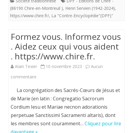
Société traditionnelle
DPF - Editions de Chiré -
dans
à
(86190 Chire-en-Montreuil )
,
Henri Servien (1942-2024)
,
la
Dieu
https://www.chire.fr/
,
La "Contre-Encyclopédie"(DPF)"
Foi.
de
Formez vous. Informez vous
l’auteur
. Aidez ceux qui vous aident
et
. https://www.chire.fr.
illustrate
Alain Texier
10 novembre 2023
Aucun
Henri
sur
commentaire
Servien
Formez
(DPF)
La congrégation des Sacrés-Cœurs de Jésus et
vous.
qui
de Marie (en latin : Congregatio Sacrorum
Cordium Iesu et Mariae necnon adorationis
Informez
va
perpetuae Sanctissimi Sacramenti altaris), dont
vous
maintena
les membres sont couramment…
Cliquez pour lire
.
illustrer
davantage »