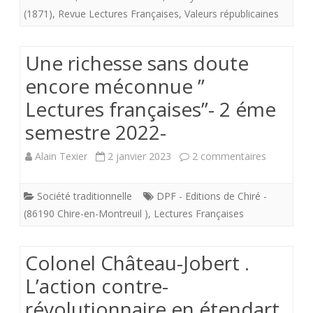
leur
(1871)
,
Revue Lectures Françaises
,
Valeurs républicaines
des
site.
‘Valeurs
Une richesse sans doute
républicai
encore méconnue ”
Les
Lectures françaises”- 2 éme
prêtres
semestre 2022-
martyrisé
sur
Alain Texier
2 janvier 2023
2 commentaires
par
Une
la
Société traditionnelle
DPF - Editions de Chiré -
richesse
(86190 Chire-en-Montreuil )
,
Lectures Françaises
Commun
sans
(28
doute
Colonel Château-Jobert .
mai
encore
L’action contre-
1871)
révolutionnaire en étendart
méconnu