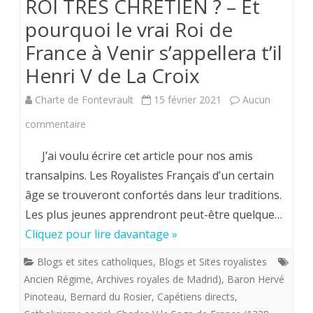
ROI TRES CHRETIEN ? – Et
Barbanes,
pourquoi le vrai Roi de
spécialiste
France à Venir s’appellera t’il
de
Henri V de La Croix
l’énigme
Charte de Fontevrault
15 février 2021
Aucun
Louis
sur
commentaire
XVII.
Hervé
J’ai voulu écrire cet article pour nos amis
Volto.
transalpins. Les Royalistes Français d’un certain
âge se trouveront confortés dans leur traditions.
POURQUOI
Les plus jeunes apprendront peut-être quelque…
LE
Cliquez pour lire davantage »
ROI
Blogs et sites catholiques
,
Blogs et Sites royalistes
DE
Ancien Régime
,
Archives royales de Madrid)
,
Baron Hervé
FRANCE
Pinoteau
,
Bernard du Rosier
,
Capétiens directs
,