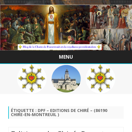
/*************************************************
MENU
Skip
to
content
ÉTIQUETTE :
DPF – EDITIONS DE CHIRÉ – (86190
CHIRE-EN-MONTREUIL )