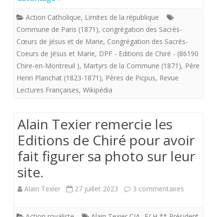
Aidez
la
Action Catholique
,
Limites de la république
ceux
vie
Commune de Paris (1871)
,
congrégation des Sacrés-
Cœurs de Jésus et de Marie
,
Congrégation des Sacrés-
qui
Eternelle.
Coeurs de Jésus et Marie
,
DPF - Editions de Chiré - (86190
vous
Chire-en-Montreuil )
,
Martyrs de la Commune (1871)
,
Pére
aident
Henri Planchat (1823-1871)
,
Pères de Picpus
,
Revue
Lectures Françaises
,
Wikipédia
.
https://www.chire.fr.
Alain Texier remercie les
Editions de Chiré pour avoir
fait figurer sa photo sur leur
site.
sur
Alain Texier
27 juillet 2023
3 commentaires
Alain
Action royaliste
Alain Texier CJA- F/ H ** Président