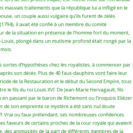
es mauvais traitements que la république lui a infligé en le
ouse, un couple aussi vulgaire qu’ils furent de zélés
(1794), il avait été confié à un membre du comité
eur de la situation en présence de l’homme fort du moment,
t-Louis, plongé dans un mutisme profond était rongé par la
 mois.
tes sortes d’hypothèses chez les royalistes, à commencer par
r après son décès. Plus de 40 faux-dauphins vont faire leur
riode de la Restauration et le début du Second Empire, tous
 le fils du roi Louis XVI. De Jean-Marie Hervagault, fils
 en passant par le baron de Richemont ou l’iroquois Eliézer
er de son empreinte ce mystère a été sans nul doute
f. Vrai ou faux prétendant, ses nombreuses confidences
t les faveurs de certains proches de la cour royale qui avaient
e, des animosités de la part de différents membres de la