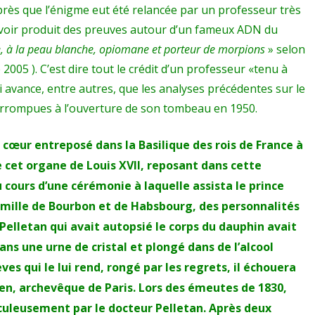
près que l’énigme eut été relancée par un professeur très
voir produit des preuves autour d’un fameux ADN du
, à la peau blanche, opiomane et porteur de morpions
» selon
2005 ). C’est dire tout le crédit d’un professeur «tenu à
i avance, entre autres, que les analyses précédentes sur le
orrompues à l’ouverture de son tombeau en 1950.
e cœur entreposé dans la Basilique des rois de France à
de cet organe de Louis XVII, reposant dans cette
u cours d’une cérémonie à laquelle assista le prince
mille de Bourbon et de Habsbourg, des personnalités
Pelletan qui avait autopsié le corps du dauphin avait
ans une urne de cristal et plongé dans de l’alcool
es qui le lui rend, rongé par les regrets, il échouera
n, archevêque de Paris. Lors des émeutes de 1830,
aculeusement par le docteur Pelletan. Après deux