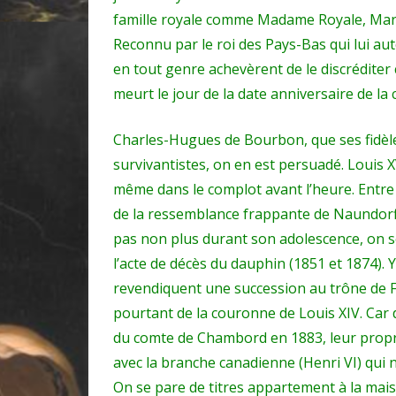
famille royale comme Madame Royale, Marie
Reconnu par le roi des Pays-Bas qui lui au
en tout genre achevèrent de le discréditer c
meurt le jour de la date anniversaire de la
Charles-Hugues de Bourbon, que ses fidèle
survivantistes, on en est persuadé. Louis X
même dans le complot avant l’heure. Entre
de la ressemblance frappante de Naundorf
pas non plus durant son adolescence, on se
l’acte de décès du dauphin (1851 et 1874).
revendiquent une succession au trône de 
pourtant de la couronne de Louis XIV. Car 
du comte de Chambord en 1883, leur propre
avec la branche canadienne (Henri VI) qui ne
On se pare de titres appartement à la mai