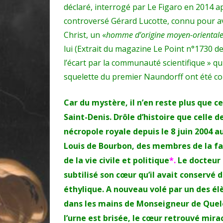
déclaré, interrogé par Le Figaro en 2014 a
controversé Gérard Lucotte, connu pour a
Christ, un «
homme d’origine moyen-orientale
lui (Extrait du magazine Le Point n°1730 de 
l’écart par la communauté scientifique » qu
squelette du premier Naundorff ont été c
Car du mystère, il n’en reste plus que c
Saint-Denis. Drôle d’histoire que celle 
nécropole royale depuis le 8 juin 2004 a
Louis de Bourbon, des membres de la fa
de la vie civile et politique
*.
Le docteur 
subtilisé son cœur qu’il avait conservé d
éthylique. A nouveau volé par un des élèv
dans les mains de Monseigneur de Quele
l’urne est brisée, le cœur retrouvé mir