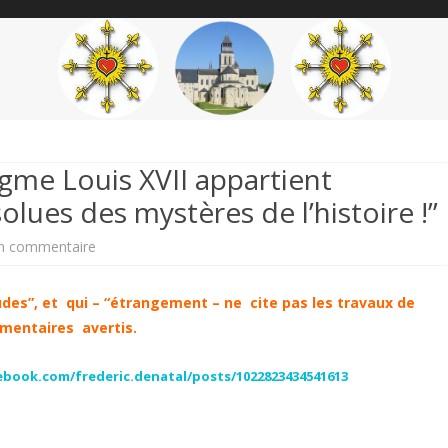
content
THÉME
AUTEUR
’ÉTENDARD
igme Louis XVII appartient
lues des mystères de l’histoire !”
sur
n commentaire
Frédéric
des”, et qui – “étrangement – ne cite pas les travaux de
de
mentaires avertis.
Natal
book.com/frederic.denatal/posts/1022823434541613
:
“L’énigme