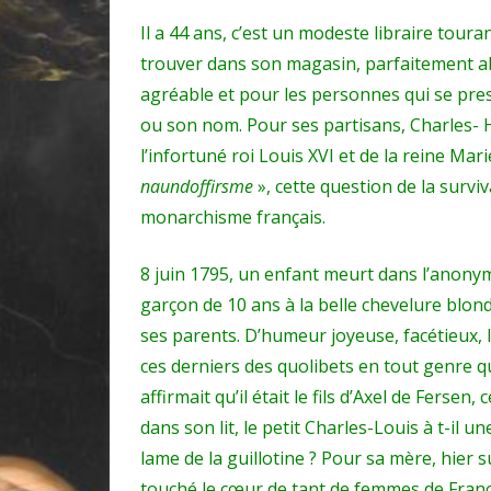
Il a 44 ans, c’est un modeste libraire tour
trouver dans son magasin, parfaitement al
agréable et pour les personnes qui se pre
ou son nom. Pour ses partisans, Charles- H
l’infortuné roi Louis XVI et de la reine Mar
naundoffirsme
», cette question de la survi
monarchisme français.
8 juin 1795, un enfant meurt dans l’anonym
garçon de 10 ans à la belle chevelure blonde
ses parents. D’humeur joyeuse, facétieux,
ces derniers des quolibets en tout genre q
affirmait qu’il était le fils d’Axel de Ferse
dans son lit, le petit Charles-Louis à t-il
lame de la guillotine ? Pour sa mère, hier
touché le cœur de tant de femmes de Franc