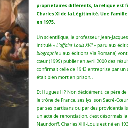
propriétaires différents, la relique est
Charles XI de la Légitimité. Une famille
en 1975.
Un scientifique, le professeur Jean-Jacque
intitulé «
L’affaire Louis XVII
» paru aux éditi
biographie
» aux éditions Via Romana) von
cœur (1999) publier en avril 2000 des résul
confirmait celle de 1943 entreprise par un 
était bien mort en prison. .
Et Hugues II ? Non décidément, ce père de 
le trône de France, ses lys, son Sacré-Cœu
par ses partisans ou par des providentiali
un acte de renonciation, c’est désormais l
Naundorff. Charles XIII-Louis est né en 1933