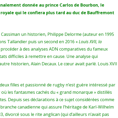
 finalement donnée au prince Carlos de Bourbon, le
 royale qui le confiera plus tard au duc de Bauffremont
s Cassiman un historien,
Philippe Delorme
(auteur en 1995
ons Tallandier puis un second en 2016 «
Louis XVII, la
t procéder à des analyses ADN comparatives du fameux
tats difficiles à remettre en cause. Une analyse qui
autre historien, Alain Decaux. Le cœur avait parlé. Louis XVII
deux filles et passionné de rugby n’est guère intéressé par
r où les fantasmes cachés du « grand monarque » distillés
stes. Depuis ses déclarations à ce sujet considérées comme
a branche canadienne qui assure l’héritage de Karl-Wilhelm
, divorcé sous le rite anglican (qui d’ailleurs n’avait pas