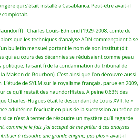
gère qui s’était installé à Casablanca. Peut-être avait-il
 complotait.
aundorff) , Charles Louis-Edmond (1929-2008, comte de
e alors que les techniques d’analyse ADN commençaient à se
n bulletin mensuel portant le nom de son institut (dit
dèles qui au cours des décennies se réduisaient comme peau
 politique, faisant fi de la condamnation du tribunal de
à la Maison de Bourbon). C’est ainsi que l’on découvre aussi
. L’étude de SYLM sur le royalisme français, parue en 2009,
sur ce qu’il restait des naundorffistes. A peine 0.63% des
e Charles-Hugues était le descendant de Louis XVII, le «
nce adultérine l’excluait en plus de la succession au trône de
si ce n’est à tenter de résoudre un mystère qu’il regarde
, comme je le fais. J’ai accepté de me prêter à ces analyses
contribuer à résoudre une grande énigme, pas plus
» avait-il