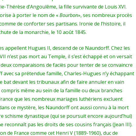
-Thérèse d’Angoulême, la fille survivante de Louis XVI.
torise à porter le nom de «
Bourbon
», ses nombreux procès
omme de conforter ses partisans. Ironie de l’histoire, il
 chute de la monarchie, le 10 août 1845.
s appellent Hugues II, descend de ce Naundorff. Chez les
VII n’est pas mort au Temple, il s’est échappé et on versait
 deux comparaisons de faciès pour tenter de se convaincre
f avec sa prétendue famille, Charles-Hugues n’y échappant
 bat devant les tribunaux afin de faire annuler en vain
 Y compris même au sein de la famille ou deux branches
France que les nombreux mariages luthériens excluent
dans ce mystère, les Naundorff ont aussi connu à la mort
 schisme dynastique (qui se poursuit encore aujourd’hui)
 reconnaît pas les droits de ses cousins français (Jean III).
son de France comme cet Henri V (1889-1960), duc de