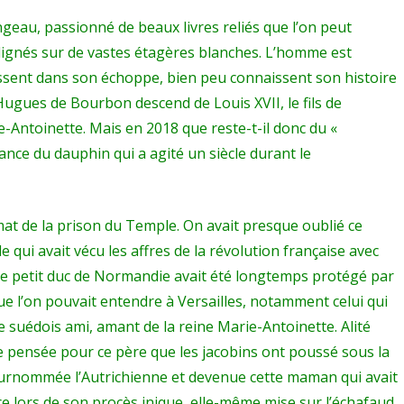
Louis
angeau, passionné de beaux livres reliés que l’on peut
XVII
ignés sur de vastes étagères blanches. L’homme est
appartient
ssent dans son échoppe, bien peu connaissent son histoire
ugues de Bourbon descend de Louis XVII, le fils de
désormais
ie-Antoinette. Mais en 2018 que reste-t-il donc du «
aux
vance du dauphin qui a agité un siècle durant le
pages
résolues
at de la prison du Temple. On avait presque oublié ce
des
 qui avait vécu les affres de la révolution française avec
mystères
 le petit duc de Normandie avait été longtemps protégé par
de
ue l’on pouvait entendre à Versailles, notamment celui qui
l’histoire
n, ce suédois ami, amant de la reine Marie-Antoinette. Alité
 une pensée pour ce père que les jacobins ont poussé sous la
!”
 surnommée l’Autrichienne et devenue cette maman qui avait
e lors de son procès inique, elle-même mise sur l’échafaud