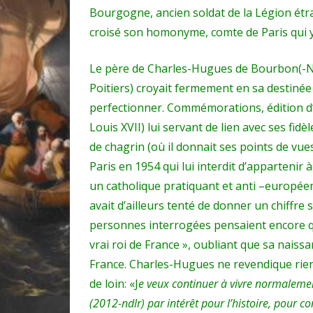
Bourgogne, ancien soldat de la Légion étran
croisé son homonyme, comte de Paris qui y
Le père de Charles-Hugues de Bourbon(-N
Poitiers) croyait fermement en sa destiné
perfectionner. Commémorations, édition d’u
Louis XVII) lui servant de lien avec ses fi
de chagrin (où il donnait ses points de vues
Paris en 1954 qui lui interdit d’appartenir 
un catholique pratiquant et anti –européen
avait d’ailleurs tenté de donner un chiffre 
personnes interrogées pensaient encore qu
vrai roi de France », oubliant que sa naissa
France. Charles-Hugues ne revendique rien 
de loin: «J
e veux continuer à vivre normalement
(2012-ndlr) par intérêt pour l’histoire, pour 