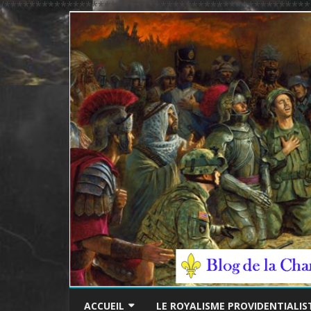
/*************************************************
ACCUEIL
LE ROYALISME PROVIDENTIALIS