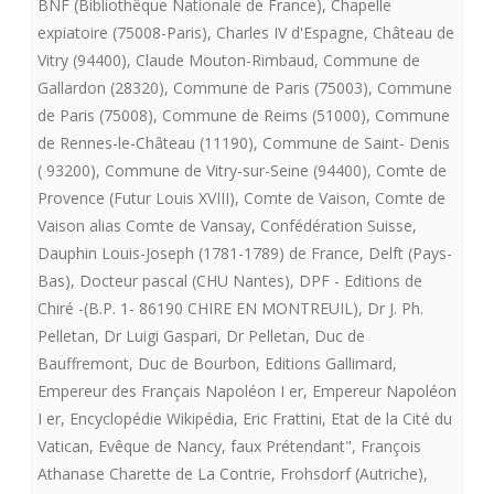
BNF (Bibliothêque Nationale de France)
,
Chapelle
Charte
expiatoire (75008-Paris)
,
Charles IV d'Espagne
,
Château de
Vitry (94400)
,
Claude Mouton-Rimbaud
,
Commune de
de
Gallardon (28320)
,
Commune de Paris (75003)
,
Commune
Fontevrault
de Paris (75008)
,
Commune de Reims (51000)
,
Commune
de Rennes-le-Château (11190)
,
Commune de Saint- Denis
présente
( 93200)
,
Commune de Vitry-sur-Seine (94400)
,
Comte de
LE
Provence (Futur Louis XVIII)
,
Comte de Vaison
,
Comte de
SACRE
Vaison alias Comte de Vansay
,
Confédération Suisse
,
Dauphin Louis-Joseph (1781-1789) de France
,
Delft (Pays-
DE
Bas)
,
Docteur pascal (CHU Nantes)
,
DPF - Editions de
LOUIS
Chiré -(B.P. 1- 86190 CHIRE EN MONTREUIL)
,
Dr J. Ph.
Pelletan
,
Dr Luigi Gaspari
,
Dr Pelletan
,
Duc de
XVII
Bauffremont
,
Duc de Bourbon
,
Editions Gallimard
,
Empereur des Français Napoléon I er
,
Empereur Napoléon
I er
,
Encyclopédie Wikipédia
,
Eric Frattini
,
Etat de la Cité du
Vatican
,
Evêque de Nancy
,
faux Prétendant"
,
François
Athanase Charette de La Contrie
,
Frohsdorf (Autriche)
,