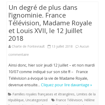
Un degré de plus dans
l’ignominie. France
Télévision, Madame Royale
et Louis XVII, le 12 Juillet
2018
Charte de Fontevrault
13 juillet 2018
Aucun
sur
commentaire
Un
Ainsi donc, hier soir jeudi 12 Juillet – et non mardi
degré
10/07 comme indiqué sur son site !!! – France
Télévision a évoqué la vie de Madame Royale,
de
devenue ensuite…
Cliquez pour lire davantage »
plus
Familles royales françaises et étrangères
,
Limites de la
dans
république
,
Uncategorized
France Télévision
,
Hélène
l’ignominie.