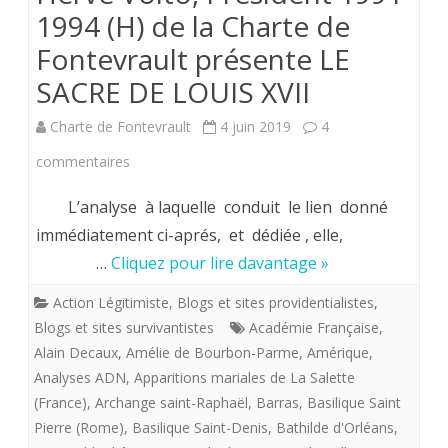
1994 (H) de la Charte de
Fontevrault présente LE
SACRE DE LOUIS XVII
Charte de Fontevrault
4 juin 2019
4
sur
commentaires
Hervé
L’analyse à laquelle conduit le lien donné
Volto,
immédiatement ci-aprés, et dédiée , elle,
…
Cliquez pour lire davantage »
Président
1991-
Action Légitimiste
,
Blogs et sites providentialistes
,
Blogs et sites survivantistes
Académie Française
,
1994
Alain Decaux
,
Amélie de Bourbon-Parme
,
Amérique
,
(H)
Analyses ADN
,
Apparitions mariales de La Salette
(France)
,
Archange saint-Raphaël
,
Barras
,
Basilique Saint
de
Pierre (Rome)
,
Basilique Saint-Denis
,
Bathilde d'Orléans
,
la