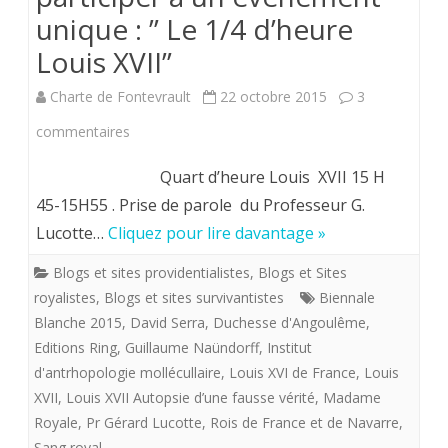
unique : ” Le 1/4 d’heure
!”
Louis XVII”
Charte de Fontevrault
22 octobre 2015
3
sur
commentaires
A
Quart d’heure Louis XVII 15 H
la
45-15H55 . Prise de parole du Professeur G.
Lucotte…
Cliquez pour lire davantage »
Biennale
Blanche
Blogs et sites providentialistes
,
Blogs et Sites
royalistes
,
Blogs et sites survivantistes
Biennale
du
Blanche 2015
,
David Serra
,
Duchesse d'Angoulême
,
samedi
Editions Ring
,
Guillaume Naündorff
,
Institut
d'antrhopologie mollécullaire
,
Louis XVI de France
,
Louis
aprés-
XVII
,
Louis XVII Autopsie d’une fausse vérité
,
Madame
midi
Royale
,
Pr Gérard Lucotte
,
Rois de France et de Navarre
,
24
Sang royal