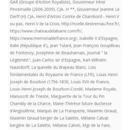
GAR (Groupe d'Action Royaliste)
,
Gouverneur Irène
Pincemaille (2006-2009). CJA- H **
,
Gouverneur Jeanine Le
Derff (H) CJA
,
Henri d'Artois Comte de Chambord - Henri V
ou pas
,
Henri V de la Croix
,
http://noelle.destremau.free.fr/
,
https://www.chateaudelabarre.com/fr/
,
https://www.memorialdefrance.org/
,
Isabelle II d'Espagne
,
Italie (République d')
,
Jean Tulard
,
Jean-François Goupilleau
de Fontenoy
,
Joséphine de Beauharnais
,
Journal " la
Légitimité"
,
Juan-Carlos Ier d'Espagne
,
Karl-Wilhelm
Naundorff
,
La querelle du drapeau Blanc
,
Lois
fondamentales du Royaume de France (LFR)
,
Louis Henri
Joseph de Bourbon (1756-1830
,
Louis XVII de France
,
Louis-Henri-Joseph de Bourbon-Condé
,
Madame Royale
,
Manuscrit de Trieste
,
Marguerite de la Tour du Pin
Chambly de la Charce
,
Marie-Thérèse future duchesse
d'Angoulême
,
Marquis de La Franquerie
,
Maximin Giraud
,
Maximin Giraud berger de La Salette
,
Mélanie Calvat
bergére de La Salette
,
Mélanie Calvet
,
Mgr de la Fare
,