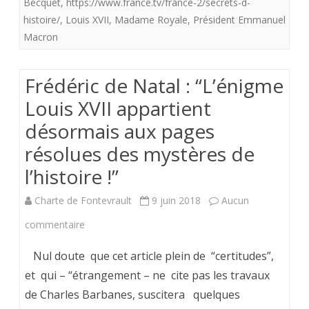
Becquet
,
https://www.france.tv/france-2/secrets-d-
histoire/
,
Louis XVII
France
,
Madame Royale
,
Président Emmanuel
Macron
Télévision,
Madame
Frédéric de Natal : “L’énigme
Royale
Louis XVII appartient
et
désormais aux pages
Louis
résolues des mystères de
XVII,
l’histoire !”
le
Charte de Fontevrault
9 juin 2018
Aucun
12
sur
commentaire
Juillet
Frédéric
Nul doute que cet article plein de “certitudes”,
2018
de
et qui – “étrangement – ne cite pas les travaux
de Charles Barbanes, suscitera quelques
Natal