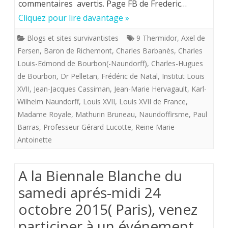
commentaires avertis. Page FB de Frederic…
:
Cliquez pour lire davantage »
“L’énigme
Blogs et sites survivantistes
9 Thermidor
,
Axel de
Louis
Fersen
,
Baron de Richemont
,
Charles Barbanès
,
Charles
XVII
Louis-Edmond de Bourbon(-Naundorff)
,
Charles-Hugues
de Bourbon
,
Dr Pelletan
,
Frédéric de Natal
,
Institut Louis
appartient
XVII
,
Jean-Jacques Cassiman
,
Jean-Marie Hervagault
,
Karl-
désormais
Wilhelm Naundorff
,
Louis XVII
,
Louis XVII de France
,
Madame Royale
,
Mathurin Bruneau
,
Naundoffirsme
,
Paul
aux
Barras
,
Professeur Gérard Lucotte
,
Reine Marie-
pages
Antoinette
résolues
des
A la Biennale Blanche du
mystères
samedi aprés-midi 24
octobre 2015( Paris), venez
de
participer à un événement
l’histoire