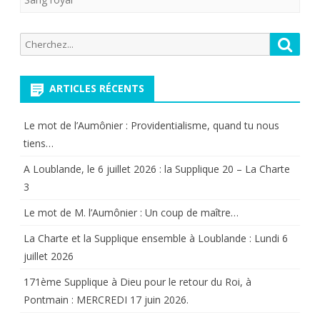
octobre
Recherche
Reche
2015(
pour:
Paris),
ARTICLES RÉCENTS
venez
participer
Le mot de l’Aumônier : Providentialisme, quand tu nous
tiens…
à
A Loublande, le 6 juillet 2026 : la Supplique 20 – La Charte
un
3
événement
Le mot de M. l’Aumônier : Un coup de maître…
unique
La Charte et la Supplique ensemble à Loublande : Lundi 6
:
juillet 2026
”
171ème Supplique à Dieu pour le retour du Roi, à
Le
Pontmain : MERCREDI 17 juin 2026.