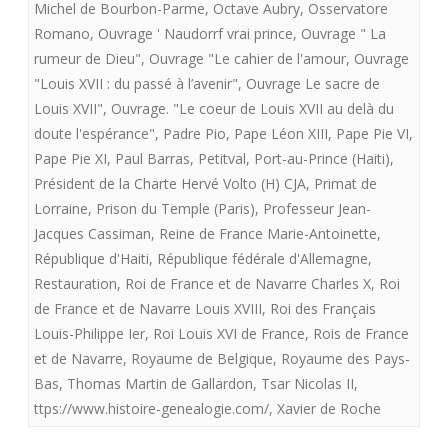
Michel de Bourbon-Parme
,
Octave Aubry
,
Osservatore
Romano
,
Ouvrage ' Naudorrf vrai prince
,
Ouvrage " La
rumeur de Dieu"
,
Ouvrage "Le cahier de l'amour
,
Ouvrage
"Louis XVII : du passé à l’avenir"
,
Ouvrage Le sacre de
Louis XVII"
,
Ouvrage. "Le coeur de Louis XVII au delà du
doute l'espérance"
,
Padre Pio
,
Pape Léon XIII
,
Pape Pie VI
,
Pape Pie XI
,
Paul Barras
,
Petitval
,
Port-au-Prince (Haiti)
,
Président de la Charte Hervé Volto (H) CJA
,
Primat de
Lorraine
,
Prison du Temple (Paris)
,
Professeur Jean-
Jacques Cassiman
,
Reine de France Marie-Antoinette
,
République d'Haiti
,
République fédérale d'Allemagne
,
Restauration
,
Roi de France et de Navarre Charles X
,
Roi
de France et de Navarre Louis XVIII
,
Roi des Français
Louis-Philippe Ier
,
Roi Louis XVI de France
,
Rois de France
et de Navarre
,
Royaume de Belgique
,
Royaume des Pays-
Bas
,
Thomas Martin de Gallardon
,
Tsar Nicolas II
,
ttps://www.histoire-genealogie.com/
,
Xavier de Roche