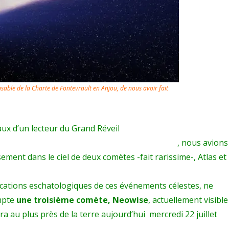
Bienheureux
ceux
qui
pourraient
les
able de la Charte de Fontevrault en Anjou, de nous avoir fait
y
voir.
ux d’un lecteur du Grand Réveil
, nous avions
sement dans le ciel de deux comètes -fait rarissime-, Atlas et
ications eschatologiques de ces événements célestes, ne
mpte
une troisième comète, Neowise
, actuellement visible
era au plus près de la terre aujourd’hui mercredi 22 juillet