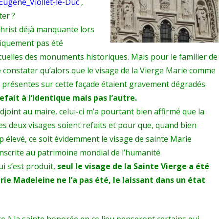
/Eugène_Viollet-le-Duc
,
ter ?
Christ déjà manquante lors
giquement pas été
uelles des monuments historiques. Mais pour le familier de
 de constater qu’alors que le visage de la Vierge Marie comme
 présentes sur cette façade étaient gravement dégradés
refait à l’identique mais pas l’autre.
int au maire, celui-ci m’a pourtant bien affirmé que la
 deux visages soient refaits et pour que, quand bien
op élevé, ce soit évidemment le visage de sainte Marie
inscrite au patrimoine mondial de l’humanité.
ui s’est produit,
seul le visage de la Sainte Vierge a été
rie Madeleine ne l’a pas été, le laissant dans un état
 la sainte honorée en ce lieu penseront certains qui