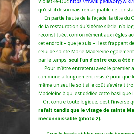
Viollet-le-Duc
https://fr.wikipedia.org/wiki
qu’est-il désormais remarquable de consta
En partie haute de la façade, la tête du 
de la restauration du XIXème siècle n’a lo
reconstituée, conformément aux règles act
cet endroit – que je suis – il est frappant
celui de sainte Marie Madeleine également
par le temps,
seul l’un d’entre eux a été 
Pour m’être entretenu avec le premier adjo
commune a longuement insisté pour que les
même un seul le soit si le coût s’avérait tr
Madeleine à qui est dédiée cette basilique 
Or, contre toute logique, c’est l’inverse q
refait tandis que le visage de sainte Ma
méconnaissable (photo 2).
Cruelle ironie et bien mauvais hommage à