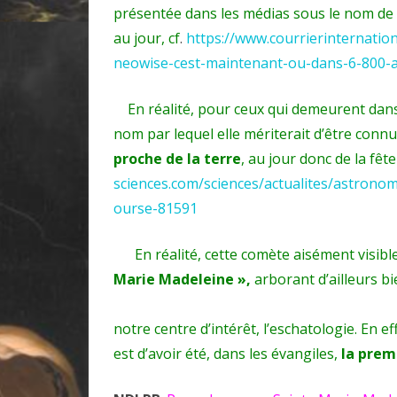
présentée dans les médias sous le nom de
au jour, cf
.
https://www.courrierinternatio
neowise-cest-maintenant-ou-dans-6-800-
En réalité, pour ceux qui demeurent dans une
nom par lequel elle mériterait d’être connu
proche de la terre
, au jour donc de la fêt
sciences.com/sciences/actualites/astrono
ourse-81591
En réalité, cette comète aisément visible 
Marie Madeleine »,
arborant d’aill
notre centre d’intérêt, l’eschatologie. En 
est d’avoir été, dans les évangiles,
la premi