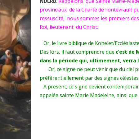
NDLRB
.
Rappelons que Sainte Marie-Madel
provinciaux de la Charte de Fontevrault pu
ressuscité, nous sommes les premiers des 
Roi, lieutenant du Christ.
Or, le livre biblique de Kohelet/Ecclésiaste
Dés lors, il faut comprendre que
c’est de 
dans la période qui, ultimement, verra l
Or, ce signe ne peut venir que du ciel puisq
préférentiellement par des signes célestes
A présent, ce signe devient contemporain e
appelée sainte Marie Madeleine, ainsi que 