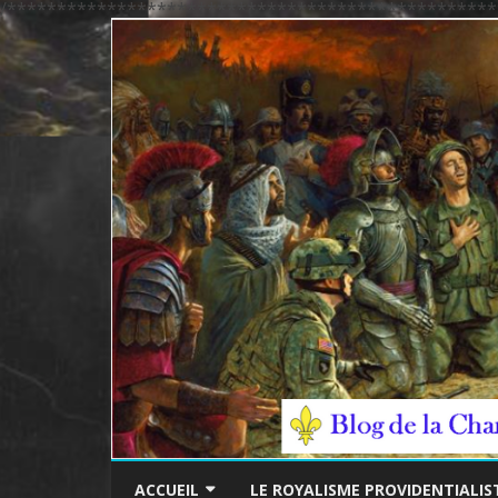
/*************************************************
ACCUEIL
LE ROYALISME PROVIDENTIALIS