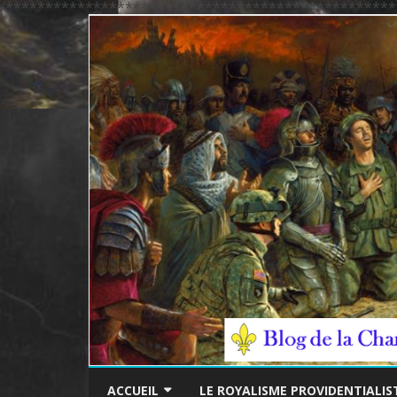
/*************************************************
ACCUEIL
LE ROYALISME PROVIDENTIALIS