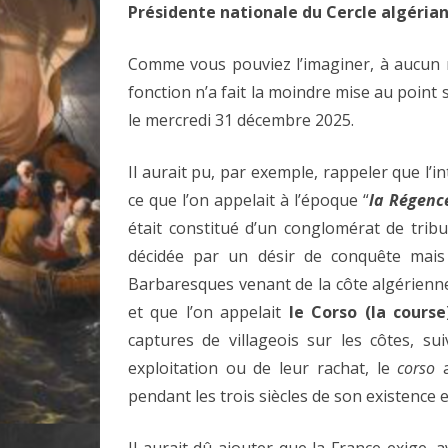
Présidente nationale du Cercle algérian
Comme vous pouviez l’imaginer, à aucun
fonction n’a fait la moindre mise au point s
le mercredi 31 décembre 2025.
Il aurait pu, par exemple, rappeler que l’in
ce que l’on appelait à l’époque “
la Régenc
était constitué d’un conglomérat de trib
décidée par un désir de conquête mais
Barbaresques venant de la côte algérienn
et que l’on appelait
le Corso (la cours
captures de villageois sur les côtes, su
exploitation ou de leur rachat, le
corso
a
pendant les trois siècles de son existence e
Il aurait dû ajouter que la France exige, 