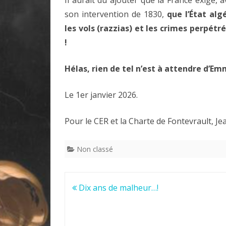
son intervention de 1830,
que l’État alg
les vols (razzias) et les crimes perpét
!
Hélas, rien de tel n’est à attendre d’
Le 1er janvier 2026.
Pour le CER et la Charte de Fontevrault, Je
Non classé
Navigation
Dix ans de malheur…!
de
l’article