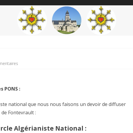
content
THÉME
AUTEUR
’ÉTENDARD
sur
mentaires
Assez
de
es PONS :
repentance…!
te national que nous nous faisons un devoir de diffuser
 de Fontevrault :
le Algérianiste National :