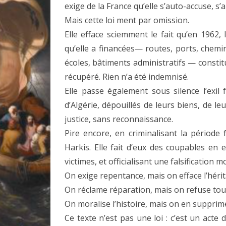
exige de la France qu’elle s’auto-accuse, 
Mais cette loi ment par omission.
Elle efface sciemment le fait qu’en 1962,
qu’elle a financées— routes, ports, chemin
écoles, bâtiments administratifs — constit
récupéré. Rien n’a été indemnisé.
Elle passe également sous silence l’exil 
d’Algérie, dépouillés de leurs biens, de l
justice, sans reconnaissance.
Pire encore, en criminalisant la période 
Harkis. Elle fait d’eux des coupables en 
victimes, et officialisant une falsification mo
On exige repentance, mais on efface l’héri
On réclame réparation, mais on refuse tout
On moralise l’histoire, mais on en suppri
Ce texte n’est pas une loi : c’est un acte