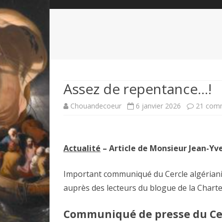
QUI SOMMES-NOUS?
ABÉCÉDAIRE DE LA CHARTE
LE FONDATEUR DE LA CHARTE
QUESTIONS/RÉPONSES
HISTORIQUE DES RENCONTRES
DÉVOTION AU SACRÉ-COEUR
L
NOUS SOUTENIR
LE ROYALISME RÉGENTISME
Assez de repentance…!
QUIÉTISME?
Chouandecoeur
6 janvier 2026
21 com
Actualité
– Article de Monsieur Jean-Yv
Important communiqué du Cercle algérianis
auprès des lecteurs du blogue de la Charte
Communiqué de presse du Cerc