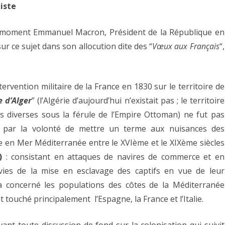
iste
 moment Emmanuel Macron, Président de la République en
ur ce sujet dans son allocution dite des “
Vœux aux Français
“,
tervention militaire de la France en 1830 sur le territoire de
e d’Alger
” (l’Algérie d’aujourd’hui n’existait pas ; le territoire
us diverses sous la férule de l’Empire Ottoman) ne fut pas
 par la volonté de mettre un terme aux nuisances des
e en Mer Méditerranée entre le XVIème et le XIXème siècles
e)
:
consistant en attaques de navires de commerce et en
ivies de la mise en esclavage des captifs en vue de leur
 concerné les populations des côtes de la Méditerranée
t touché principalement l’Espagne, la France et l’Italie.
avant toute discussion de fond sur la colonisation qui suivit