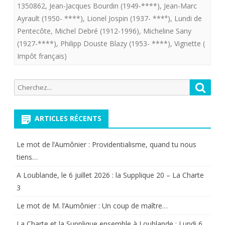
nos
1350862
,
Jean-Jacques Bourdin (1949-****)
,
Jean-Marc
Ayrault (1950- ****)
,
Lionel Jospin (1937- ***°)
,
Lundi de
jours
Pentecôte
,
Michel Debré (1912-1996)
,
Micheline Sany
:
(1927-****)
,
Philipp Douste Blazy (1953- ****)
,
Vignette (
Impôt français)
64
ans
Recherche
Reche
d’imaginat
pour:
fiscale…
ARTICLES RÉCENTS
et
de
Le mot de l’Aumônier : Providentialisme, quand tu nous
tiens…
mensonge
A Loublande, le 6 juillet 2026 : la Supplique 20 – La Charte
3
Le mot de M. l’Aumônier : Un coup de maître…
La Charte et la Supplique ensemble à Loublande : Lundi 6