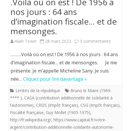
.Voilà où on est ! De 1956 à
nos jours : 64 ans
d’imagination fiscale… et de
mensonges.
sur
Alain Texier
28 mars 2022
3 commentaires
.Voilà
……….Voilà où on est ! De 1956 à nos jours : 64 ans
où
d’imagination fiscale… et de mensonges. Je me
présente. Je m’appelle Micheline Sany. Je suis
on
née…
Cliquez pour lire davantage »
est
Limites de la république
Bruno le Maire (1969-
!
**** )
,
CASA (contribution additionnelle de solidarité à
De
l’autonomie)
,
CRDS (Impôt français)
,
CSG (Impôt français)
,
Fiscalité française
,
Guy Mollet (1905-1975)
,
1956
http://fr.wikipedia.org/
,
https://www.capital.fr/votre-
à
argent/contribution-additionnelle-solidarite-autonomie-